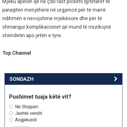
Mjeku apelon që në çdo rast pickimi qytetarët të
paraqiten menjëherë në urgjencë për të marrë
ndihmën e nevojshme mjekësore dhe për të
shmangur komplikacionet që mund të rrezikojnë
shëndetin apo jetën e tyre.
Top Channel
SONDAZH
Pushimet tuaja këtë vit?
Në Shqipëri
Jashtë vendit
Asgjëkundi