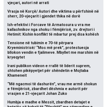
vjeçari, autori në arrati
Vrasja në Korçë/ Autori dhe viktima u përfshinë në
sherr, 20-vjeçarit i gjendet thika në dorë
Ish-efektivi i Forcave të Armatosura u vra me
kallashnikov nga shoku i fëmijërisë, zv. drejtori i
Hetimit: Kishin konflikt të mbartur prej disa kohësh
Tensione në tubimin e 70-të përpara
Kryeministrisë/ “Mos më prek”, protestuesja
bllokon vendin e fjalimeve. Mbyllet me marshim në
kryeqytet
Irani publikon videon e rrallë të liderit suprem,
shtohen pikëpyetjet për shëndetin e Mojtaba
Khameneit
“Më ngacmoi të dashurën”, vrau me armë shokun
e fëmijërisë, zbardhet dëshmia e autorit për
vrasjen e 21-vjeçarit Johan Zuko
Humbja e madhe e Messit, zbardhen detajet e
betejës së babait të “Pleshtit” me sëmundjen e