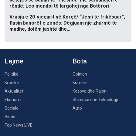
rëndë: Leo mendoi të largohej nga Botërori
Vrasja e 20-vjeçarit në Korçë/ “Jemi të frikësuar”,
flasin banorët e zonës: Dëgjuam një zhurmë të
madhe, dolëm jashtë dhe…
Lajme
Bota
Politikë
Opinion
Kronikë
Koment
Aktualitet
Kosova dhe Rajoni
Ekonomi
Shkencë dhe Teknologji
Sociale
Auto
Video
Top News LIVE