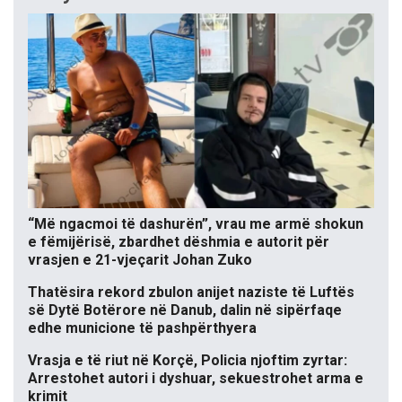
“Më ngacmoi të dashurën”, vrau me armë shokun
e fëmijërisë, zbardhet dëshmia e autorit për
vrasjen e 21-vjeçarit Johan Zuko
Thatësira rekord zbulon anijet naziste të Luftës
së Dytë Botërore në Danub, dalin në sipërfaqe
edhe municione të pashpërthyera
Vrasja e të riut në Korçë, Policia njoftim zyrtar:
Arrestohet autori i dyshuar, sekuestrohet arma e
krimit