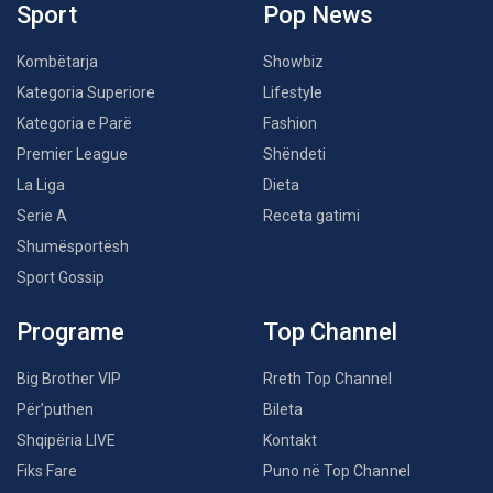
Sport
Pop News
Kombëtarja
Showbiz
Kategoria Superiore
Lifestyle
Kategoria e Parë
Fashion
Premier League
Shëndeti
La Liga
Dieta
Serie A
Receta gatimi
Shumësportësh
Sport Gossip
Programe
Top Channel
Big Brother VIP
Rreth Top Channel
Për’puthen
Bileta
Shqipëria LIVE
Kontakt
Fiks Fare
Puno në Top Channel