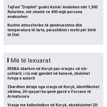
Tajfuni “Dolphin” godet Azinë/ Anulohen mbi 1,300
fluturime, më shumë se 400 mijë persona
evakuohen
Kushte atmosferike të qëndrueshme dhe
temperatura të larta, parashikimi i motit për këtë
të Diel
Më të lexuarat
RENEA zbarkon në Korçë pas vrasjes së ish-
ushtarit, i riu nuk gjendet në banesë, zbulohet
fotoja e autorit
Zbardhen detaje nga vrasja në Korçë, identifikohet
viktima, 20-vjeçari ka qenë pjesë e Forcave të
Armatosura
Vrasje me kallashnikov në Korçë, ekzekutohet 20-