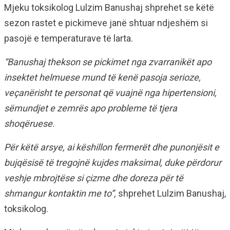
Mjeku toksikolog Lulzim Banushaj shprehet se këtë
sezon rastet e pickimeve janë shtuar ndjeshëm si
pasojë e temperaturave të larta.
“Banushaj thekson se pickimet nga zvarranikët apo
insektet helmuese mund të kenë pasoja serioze,
veçanërisht te personat që vuajnë nga hipertensioni,
sëmundjet e zemrës apo probleme të tjera
shoqëruese.
Për këtë arsye, ai këshillon fermerët dhe punonjësit e
bujqësisë të tregojnë kujdes maksimal, duke përdorur
veshje mbrojtëse si çizme dhe doreza për të
shmangur kontaktin me to”,
shprehet Lulzim Banushaj,
toksikolog.