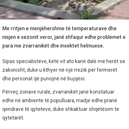
Me rritjen e menjëhershme të temperaturave dhe
nisjen e sezonit veror, janë shfaqur edhe problemet e
para me zvarranikët dhe insektet helmuese.
Sipas specialistëve, këtë vit ato kanë dalë më herët se
zakonisht, duke u kthyer në një rrezik për fermerët
dhe personat që punojnë në bujqësi.
Përveç zonave rurale, zvarranikët janë konstatuar
edhe në ambiente të populluara, madje edhe pranë
qendrave të qyteteve, duke shkaktuar shqetësim te
qytetarët.