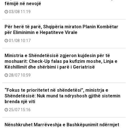
fëmijë në nevojë
03/08 11:19
Për herë të parë, Shqipëria miraton Planin Kombëtar
për Eliminimin e Hepatiteve Virale
01/08 10:17
Ministria e Shëndetësisë zgjeron kujdesin për të
moshuarit: Check-Up falas pa kufizim moshe, Linja e
Këshillimit dhe shërbimi i parë i Geriatrisë
28/07 10:59
“Fokus te prioritetet në shëndetësi”, ministrja e
Shëndetësisë: Nuk mund ta ndryshosh gjithë sistemin
brenda një viti
25/07 15:16
Nënshkruhet Marrëveshja e Bashkëpunimit ndërmjet