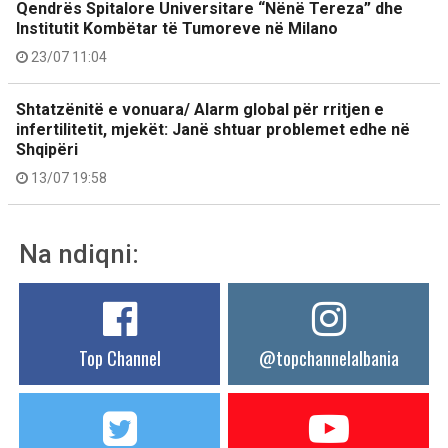
Qendrës Spitalore Universitare “Nënë Tereza” dhe
Institutit Kombëtar të Tumoreve në Milano
23/07 11:04
Shtatzënitë e vonuara/ Alarm global për rritjen e
infertilitetit, mjekët: Janë shtuar problemet edhe në
Shqipëri
13/07 19:58
Na ndiqni:
Top Channel
@topchannelalbania