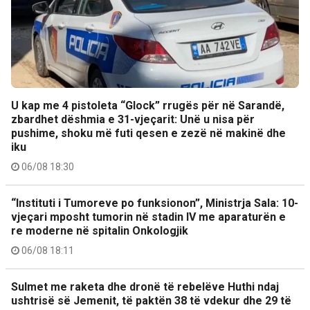
U kap me 4 pistoleta “Glock” rrugës për në Sarandë,
zbardhet dëshmia e 31-vjeçarit: Unë u nisa për
pushime, shoku më futi qesen e zezë në makinë dhe
iku
06/08 18:30
“Instituti i Tumoreve po funksionon”, Ministrja Sala: 10-
vjeçari mposht tumorin në stadin IV me aparaturën e
re moderne në spitalin Onkologjik
06/08 18:11
Sulmet me raketa dhe dronë të rebelëve Huthi ndaj
ushtrisë së Jemenit, të paktën 38 të vdekur dhe 29 të