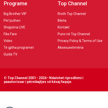
Programe
Top Channel
Big Brother VIP
Rreth Top Channel
Për’puthen
Bileta
Shqipëria LIVE
Kontakt
Fiks Fare
Puno në Top Channel
Video
Privacy Policy & Terms of Use
Të gjitha programet
Aksesueshmëria
Guida TV
© Top Channel 2001 - 2026 • Ndalohet riprodhimi i
paautorizuar i përmbajtjes së kësaj faqeje.