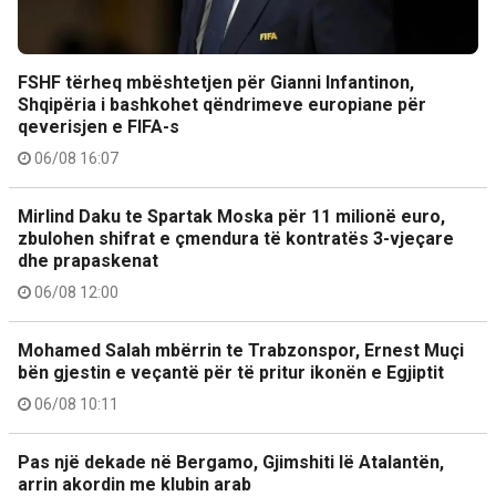
FSHF tërheq mbështetjen për Gianni Infantinon,
Shqipëria i bashkohet qëndrimeve europiane për
qeverisjen e FIFA-s
06/08 16:07
Mirlind Daku te Spartak Moska për 11 milionë euro,
zbulohen shifrat e çmendura të kontratës 3-vjeçare
dhe prapaskenat
06/08 12:00
Mohamed Salah mbërrin te Trabzonspor, Ernest Muçi
bën gjestin e veçantë për të pritur ikonën e Egjiptit
06/08 10:11
Pas një dekade në Bergamo, Gjimshiti lë Atalantën,
arrin akordin me klubin arab