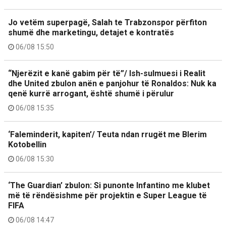
Jo vetëm superpagë, Salah te Trabzonspor përfiton
shumë dhe marketingu, detajet e kontratës
06/08 15:50
“Njerëzit e kanë gabim për të”/ Ish-sulmuesi i Realit
dhe United zbulon anën e panjohur të Ronaldos: Nuk ka
qenë kurrë arrogant, është shumë i përulur
06/08 15:35
‘Faleminderit, kapiten’/ Teuta ndan rrugët me Blerim
Kotobellin
06/08 15:30
‘The Guardian’ zbulon: Si punonte Infantino me klubet
më të rëndësishme për projektin e Super League të
FIFA
06/08 14:47