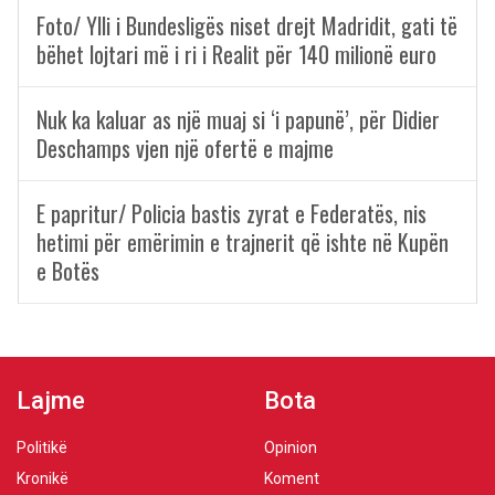
Foto/ Ylli i Bundesligës niset drejt Madridit, gati të
bëhet lojtari më i ri i Realit për 140 milionë euro
Nuk ka kaluar as një muaj si ‘i papunë’, për Didier
Deschamps vjen një ofertë e majme
E papritur/ Policia bastis zyrat e Federatës, nis
hetimi për emërimin e trajnerit që ishte në Kupën
e Botës
Lajme
Bota
Politikë
Opinion
Kronikë
Koment