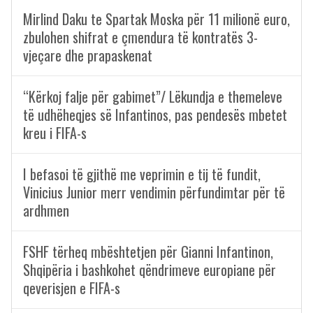
Mirlind Daku te Spartak Moska për 11 milionë euro,
zbulohen shifrat e çmendura të kontratës 3-
vjeçare dhe prapaskenat
“Kërkoj falje për gabimet”/ Lëkundja e themeleve
të udhëheqjes së Infantinos, pas pendesës mbetet
kreu i FIFA-s
I befasoi të gjithë me veprimin e tij të fundit,
Vinicius Junior merr vendimin përfundimtar për të
ardhmen
FSHF tërheq mbështetjen për Gianni Infantinon,
Shqipëria i bashkohet qëndrimeve europiane për
qeverisjen e FIFA-s