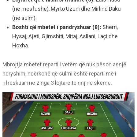
(në mesfushë), Myrto Uzuni dhe Mirlind Daku
(në sulm).
Boshti që mbetet i pandryshuar (8):
Sherri,
Hysaj, Ajeti, Gjimshiti, Mitaj, Asllani, Laçi dhe
Hoxha.
Mbrojtja mbetet reparti i vetëm që nuk pëson asnjë
ndryshim, ndërkohë që sulmi është reparti më i
rifreskuar me 2 nga 3 lojtarë të rinj në skemë.