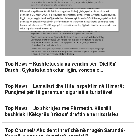
Top News – Kushtetuesja pa vendim për ‘Diellën’.
Bardhi: Gjykata ka shkelur ligjin, vonesa e…
Top News – Lamallari dhe Hita inspektim në Himarë:
Punojmë për të garantuar sigurinë e turistëve!
Top News – Jo shkrirjes me Përmetin. Këshilli
bashkiak i Këlcyrës ‘rrëzon’ draftin e territoriales
Top Channel/ Aksident i trefishë në rrugën Sarandë-