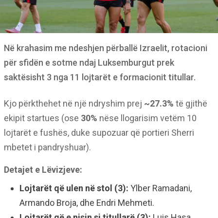
Në krahasim me ndeshjen përballë Izraelit, rotacioni
për sfidën e sotme ndaj Luksemburgut prek
saktësisht 3 nga 11 lojtarët e formacionit titullar.
Kjo përkthehet në një ndryshim prej
~27.3%
të gjithë
ekipit startues (ose
30%
nëse llogarisim vetëm 10
lojtarët e fushës, duke supozuar që portieri Sherri
mbetet i pandryshuar).
Detajet e Lëvizjeve:
Lojtarët që ulen në stol (3):
Ylber Ramadani,
Armando Broja, dhe Endri Mehmeti.
Lojtarët që e nisin si titullarë (3):
Luis Hasa