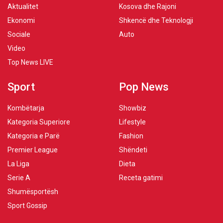
Aktualitet
Kosova dhe Rajoni
Ekonomi
Shkencë dhe Teknologji
Sociale
Auto
Video
Top News LIVE
Sport
Pop News
Kombëtarja
Showbiz
Kategoria Superiore
Lifestyle
Kategoria e Parë
Fashion
Premier League
Shëndeti
La Liga
Dieta
Serie A
Receta gatimi
Shumësportësh
Sport Gossip