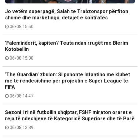
Jo vetëm superpagë, Salah te Trabzonspor përfiton
shumë dhe marketingu, detajet e kontratës
06/08 15:50
‘Faleminderit, kapiten’/ Teuta ndan rrugët me Blerim
Kotobellin
06/08 15:30
‘The Guardian’ zbulon: Si punonte Infantino me klubet
më të rëndësishme për projektin e Super League të
FIFA
06/08 14:47
Sezoni i ri në futbollin shqiptar, FSHF miraton oraret e
reja të ndeshjeve të Kategorisë Superiore dhe të Parë
06/08 13:39