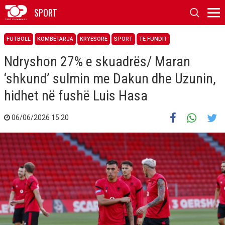
SPORT
FUTBOLL
KOMBËTARJA
KRYESORE
SPORT
TË FUNDIT
Ndryshon 27% e skuadrës/ Maran
‘shkund’ sulmin me Dakun dhe Uzunin,
hidhet në fushë Luis Hasa
06/06/2026 15:20