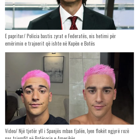
E papritur/ Policia bastis zyrat e Federatës, nis hetimi për
emërimin e trajnerit që ishte në Kupën e Botës
Video/ Një tjetër yll i Spanjës mban fjalën, lyen flokët ngjyrë rozë
pas triumfit në Botërorin e Amerikës