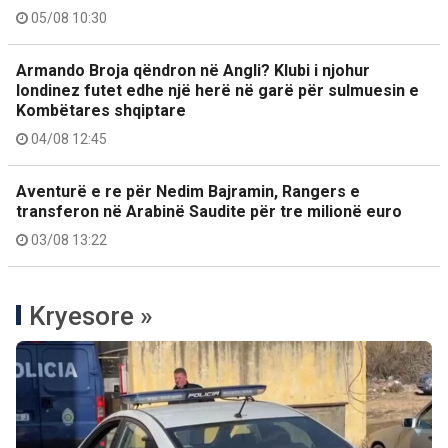
05/08 10:30
Armando Broja qëndron në Angli? Klubi i njohur
londinez futet edhe një herë në garë për sulmuesin e
Kombëtares shqiptare
04/08 12:45
Aventurë e re për Nedim Bajramin, Rangers e
transferon në Arabinë Saudite për tre milionë euro
03/08 13:22
Kryesore »