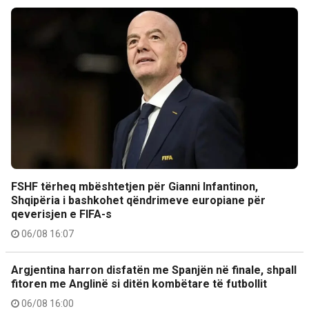
FSHF tërheq mbështetjen për Gianni Infantinon,
Shqipëria i bashkohet qëndrimeve europiane për
qeverisjen e FIFA-s
06/08 16:07
Argjentina harron disfatën me Spanjën në finale, shpall
fitoren me Anglinë si ditën kombëtare të futbollit
06/08 16:00