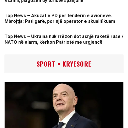
Ksamil, plagosen dy turistë spanjollë
Top News – Akuzat e PD për tenderin e avionëve.
Mbrojtja: Pati garë, por një operator e skualifikuam
Top News – Ukraina nuk rrëzon dot asnjë raketë ruse /
NATO në alarm, kërkon Patriotë me urgjencë
SPORT • KRYESORE