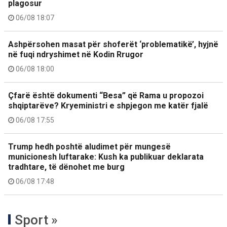
plagosur
06/08 18:07
Ashpërsohen masat për shoferët ‘problematikë’, hyjnë
në fuqi ndryshimet në Kodin Rrugor
06/08 18:00
Çfarë është dokumenti “Besa” që Rama u propozoi
shqiptarëve? Kryeministri e shpjegon me katër fjalë
06/08 17:55
Trump hedh poshtë aludimet për mungesë
municionesh luftarake: Kush ka publikuar deklarata
tradhtare, të dënohet me burg
06/08 17:48
Sport »