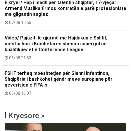
E kryer/ Hap i madh për talentin shqiptar, 17-vjeçari
Armend Muslika firmos kontratën e parë profesioniste
me gjigantin anglez
07/08 10:55
Video/ Pajaziti lë gjurmë me Hajdukun e Splitit,
mesfushori i Kombëtares shënon supergol në
kualifikueset e Conference League
06/08 21:53
FSHF tërheq mbështetjen për Gianni Infantinon,
Shqipëria i bashkohet qëndrimeve europiane për
qeverisjen e FIFA-s
06/08 16:07
Kryesore »