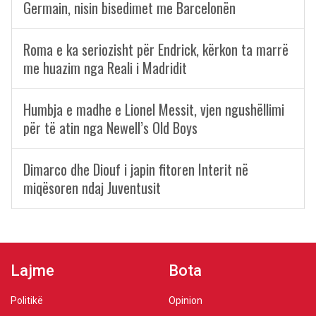
Germain, nisin bisedimet me Barcelonën
Roma e ka seriozisht për Endrick, kërkon ta marrë
me huazim nga Reali i Madridit
Humbja e madhe e Lionel Messit, vjen ngushëllimi
për të atin nga Newell’s Old Boys
Dimarco dhe Diouf i japin fitoren Interit në
miqësoren ndaj Juventusit
Lajme
Bota
Politikë
Opinion