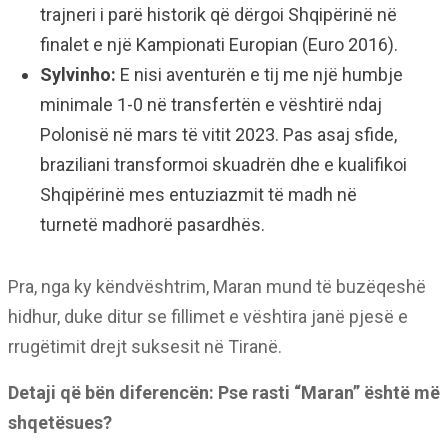
trajneri i parë historik që dërgoi Shqipërinë në
finalet e një Kampionati Europian (Euro 2016).
Sylvinho:
E nisi aventurën e tij me një humbje
minimale 1-0 në transfertën e vështirë ndaj
Polonisë në mars të vitit 2023. Pas asaj sfide,
braziliani transformoi skuadrën dhe e kualifikoi
Shqipërinë mes entuziazmit të madh në
turnetë madhorë pasardhës.
Pra, nga ky këndvështrim, Maran mund të buzëqeshë
hidhur, duke ditur se fillimet e vështira janë pjesë e
rrugëtimit drejt suksesit në Tiranë.
Detaji që bën diferencën: Pse rasti “Maran” është më
shqetësues?