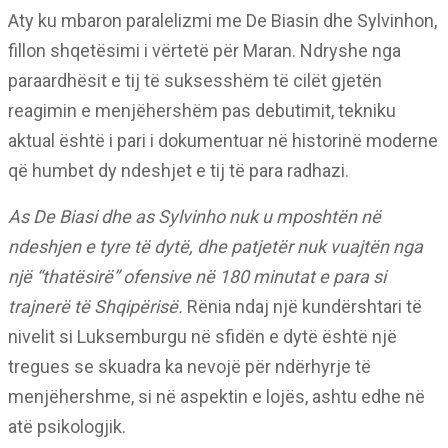
Aty ku mbaron paralelizmi me De Biasin dhe Sylvinhon,
fillon shqetësimi i vërtetë për Maran. Ndryshe nga
paraardhësit e tij të suksesshëm të cilët gjetën
reagimin e menjëhershëm pas debutimit, tekniku
aktual është i pari i dokumentuar në historinë moderne
që humbet dy ndeshjet e tij të para radhazi.
As De Biasi dhe as Sylvinho nuk u mposhtën në
ndeshjen e tyre të dytë, dhe patjetër nuk vuajtën nga
një “thatësirë” ofensive në 180 minutat e para si
trajnerë të Shqipërisë.
Rënia ndaj një kundërshtari të
nivelit si Luksemburgu në sfidën e dytë është një
tregues se skuadra ka nevojë për ndërhyrje të
menjëhershme, si në aspektin e lojës, ashtu edhe në
atë psikologjik.