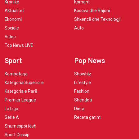
Kronikë
Koment
Aktualitet
Kosova dhe Rajoni
Ekonomi
Shkencë dhe Teknologji
Sociale
Auto
Video
Top News LIVE
Sport
Pop News
Kombëtarja
Showbiz
Kategoria Superiore
Lifestyle
Kategoria e Parë
Fashion
Premier League
Shëndeti
La Liga
Dieta
Serie A
Receta gatimi
Shumësportësh
Sport Gossip