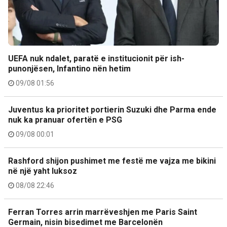
UEFA nuk ndalet, paratë e institucionit për ish-
punonjësen, Infantino nën hetim
09/08 01:56
Juventus ka prioritet portierin Suzuki dhe Parma ende
nuk ka pranuar ofertën e PSG
09/08 00:01
Rashford shijon pushimet me festë me vajza me bikini
në një yaht luksoz
08/08 22:46
Ferran Torres arrin marrëveshjen me Paris Saint
Germain, nisin bisedimet me Barcelonën