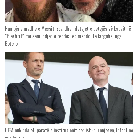
Humbja e madhe e Messit, zbardhen detajet e betejës së babait të
“Pleshtit” me sëmundjen e rëndë: Leo mendoi të largohej nga
Botërori
UEFA nuk ndalet, paratë e institucionit për ish-punonjësen, Infantino
nën hetim