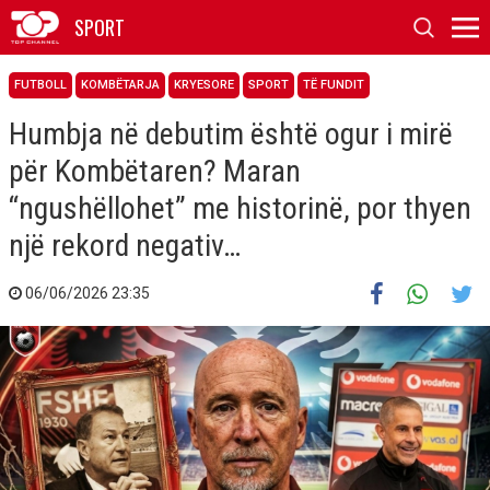
SPORT
FUTBOLL
KOMBËTARJA
KRYESORE
SPORT
TË FUNDIT
Humbja në debutim është ogur i mirë
për Kombëtaren? Maran
“ngushëllohet” me historinë, por thyen
një rekord negativ…
06/06/2026 23:35