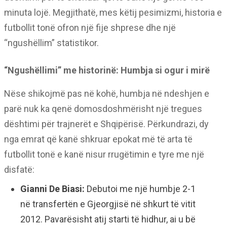
minuta lojë. Megjithatë, mes këtij pesimizmi, historia e
futbollit tonë ofron një fije shprese dhe një
“ngushëllim” statistikor.
“Ngushëllimi” me historinë: Humbja si ogur i mirë
Nëse shikojmë pas në kohë, humbja në ndeshjen e
parë nuk ka qenë domosdoshmërisht një tregues
dështimi për trajnerët e Shqipërisë. Përkundrazi, dy
nga emrat që kanë shkruar epokat më të arta të
futbollit tonë e kanë nisur rrugëtimin e tyre me një
disfatë:
Gianni De Biasi:
Debutoi me një humbje 2-1
në transfertën e Gjeorgjisë në shkurt të vitit
2012. Pavarësisht atij starti të hidhur, ai u bë