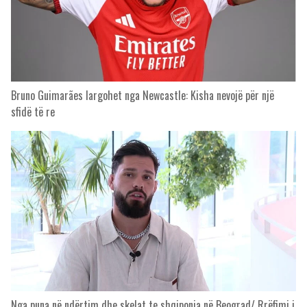
Bruno Guimarães largohet nga Newcastle: Kisha nevojë për një
sfidë të re
Nga puna në ndërtim dhe skelat te shqiponja në Beograd/ Rrëfimi i