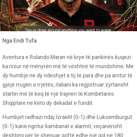
Nga Endi Tufa
Aventura e Rolando Maran në krye të pankinës kuqezi
ka nisur në mënyrën më të vështirë të mundshme. Me
dy humbje në dy ndeshjet e tij të para dhe pa arritur të
gjejë rrugën e rrjetës, italiani ka regjistruar zyrtarisht
startin më të keq të një trajneri të Kombëtares
Shqiptare në këto dy dekadat e fundit.
Humbjet radhazi ndaj Izraelit (0-1) dhe Luksemburgut
(0-1) kanë ngritur kambanat e alarmit, veçanërisht
dështimi për të shënuar qoftë edhe një gol në 180