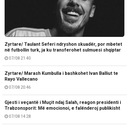
Zyrtare/ Taulant Seferi ndryshon skuadër, por mbetet
në futbollin turk, ja ku transferohet sulmuesi shqiptar
07/08 21:40
Zyrtare/ Marash Kumbulla i bashkohet Ivan Balliut te
Rayo Vallecano
07/08 20:46
Gjesti i veçantë i Muçit ndaj Salah, reagon presidenti i
Trabzonsporit: Më emocionoi, e falënderoj publikisht
07/08 14:28