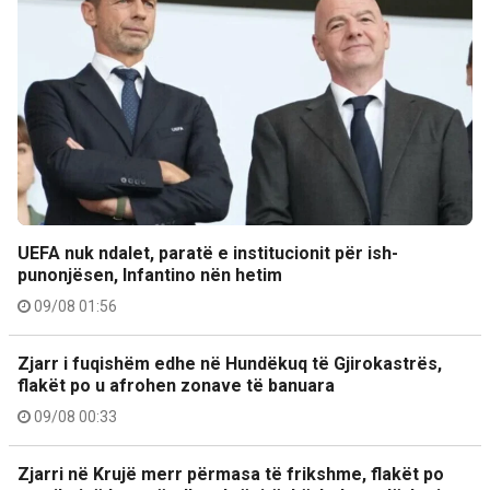
UEFA nuk ndalet, paratë e institucionit për ish-
punonjësen, Infantino nën hetim
09/08 01:56
Zjarr i fuqishëm edhe në Hundëkuq të Gjirokastrës,
flakët po u afrohen zonave të banuara
09/08 00:33
Zjarri në Krujë merr përmasa të frikshme, flakët po