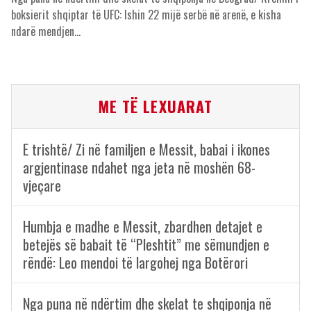
boksierit shqiptar të UFC: Ishin 22 mijë serbë në arenë, e kisha
ndarë mendjen…
ME TË LEXUARAT
E trishtë/ Zi në familjen e Messit, babai i ikones
argjentinase ndahet nga jeta në moshën 68-
vjeçare
Humbja e madhe e Messit, zbardhen detajet e
betejës së babait të “Pleshtit” me sëmundjen e
rëndë: Leo mendoi të largohej nga Botërori
Nga puna në ndërtim dhe skelat te shqiponja në