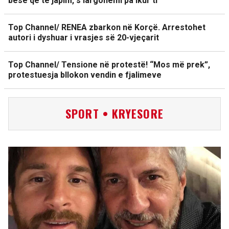
besë që të japim, s’largohemi pa ikur ti
Top Channel/ RENEA zbarkon në Korçë. Arrestohet
autori i dyshuar i vrasjes së 20-vjeçarit
Top Channel/ Tensione në protestë! “Mos më prek”,
protestuesja bllokon vendin e fjalimeve
SPORT • KRYESORE