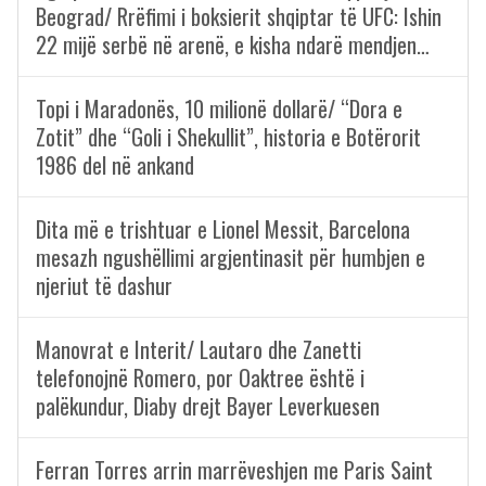
Beograd/ Rrëfimi i boksierit shqiptar të UFC: Ishin
22 mijë serbë në arenë, e kisha ndarë mendjen…
Topi i Maradonës, 10 milionë dollarë/ “Dora e
Zotit” dhe “Goli i Shekullit”, historia e Botërorit
1986 del në ankand
Dita më e trishtuar e Lionel Messit, Barcelona
mesazh ngushëllimi argjentinasit për humbjen e
njeriut të dashur
Manovrat e Interit/ Lautaro dhe Zanetti
telefonojnë Romero, por Oaktree është i
palëkundur, Diaby drejt Bayer Leverkuesen
Ferran Torres arrin marrëveshjen me Paris Saint