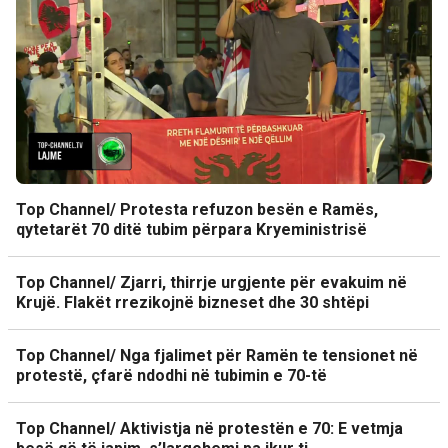
Top Channel/ Protesta refuzon besën e Ramës,
qytetarët 70 ditë tubim përpara Kryeministrisë
Top Channel/ Zjarri, thirrje urgjente për evakuim në
Krujë. Flakët rrezikojnë bizneset dhe 30 shtëpi
Top Channel/ Nga fjalimet për Ramën te tensionet në
protestë, çfarë ndodhi në tubimin e 70-të
Top Channel/ Aktivistja në protestën e 70: E vetmja