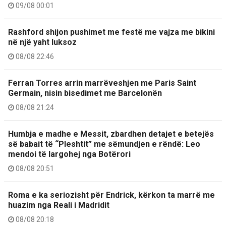
09/08 00:01
Rashford shijon pushimet me festë me vajza me bikini
në një yaht luksoz
08/08 22:46
Ferran Torres arrin marrëveshjen me Paris Saint
Germain, nisin bisedimet me Barcelonën
08/08 21:24
Humbja e madhe e Messit, zbardhen detajet e betejës
së babait të “Pleshtit” me sëmundjen e rëndë: Leo
mendoi të largohej nga Botërori
08/08 20:51
Roma e ka seriozisht për Endrick, kërkon ta marrë me
huazim nga Reali i Madridit
08/08 20:18