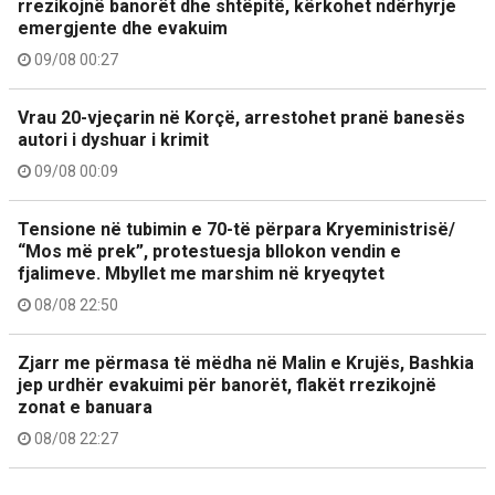
rrezikojnë banorët dhe shtëpitë, kërkohet ndërhyrje
emergjente dhe evakuim
09/08 00:27
Vrau 20-vjeçarin në Korçë, arrestohet pranë banesës
autori i dyshuar i krimit
09/08 00:09
Tensione në tubimin e 70-të përpara Kryeministrisë/
“Mos më prek”, protestuesja bllokon vendin e
fjalimeve. Mbyllet me marshim në kryeqytet
08/08 22:50
Zjarr me përmasa të mëdha në Malin e Krujës, Bashkia
jep urdhër evakuimi për banorët, flakët rrezikojnë
zonat e banuara
08/08 22:27