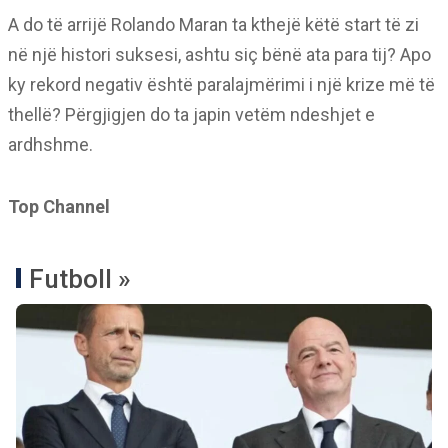
A do të arrijë Rolando Maran ta kthejë këtë start të zi
në një histori suksesi, ashtu siç bënë ata para tij? Apo
ky rekord negativ është paralajmërimi i një krize më të
thellë? Përgjigjen do ta japin vetëm ndeshjet e
ardhshme.
Top Channel
Futboll »