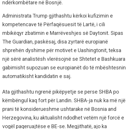
ndërkombëtare në Bosnjë.
Administrata Trump gjithashtu kërkoi kufizimin e
kompetencave të Përfaqësuesit të Lartë, i cili
mbikëqyr zbatimin e Marrëveshjes së Daytonit. Sipas
The Guardian, paskësaj, disa zyrtarë europianë
shprehën dyshime për motivet e Uashingtonit, teksa
një sërë analistësh vlerësojnë se Shtetet e Bashkuara
gabimisht supozuan se europianët do të mbështesnin
automatikisht kandidatin e saj.
Ata gjithashtu ngrenë pikëpyetje se perse SHBA po
këmbëngul kaq fort për Landin. SHBA-ja nuk ka më një
prani të konsiderueshme ushtarake në Bosnia and
Herzegovina, ku aktualisht ndodhet vetëm një forcë e
vogël paqeruajtëse e BE-se. Megjithatë, ajo ka