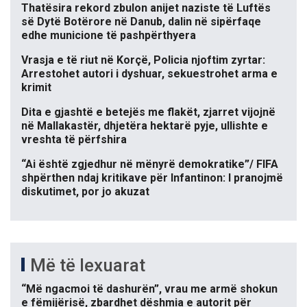
Thatësira rekord zbulon anijet naziste të Luftës
së Dytë Botërore në Danub, dalin në sipërfaqe
edhe municione të pashpërthyera
Vrasja e të riut në Korçë, Policia njoftim zyrtar:
Arrestohet autori i dyshuar, sekuestrohet arma e
krimit
Dita e gjashtë e betejës me flakët, zjarret vijojnë
në Mallakastër, dhjetëra hektarë pyje, ullishte e
vreshta të përfshira
“Ai është zgjedhur në mënyrë demokratike”/ FIFA
shpërthen ndaj kritikave për Infantinon: I pranojmë
diskutimet, por jo akuzat
Më të lexuarat
“Më ngacmoi të dashurën”, vrau me armë shokun
e fëmijërisë, zbardhet dëshmia e autorit për