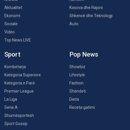
Aktualitet
Kosova dhe Rajoni
Ekonomi
Shkencë dhe Teknologji
Sociale
Auto
Video
Top News LIVE
Sport
Pop News
Kombëtarja
Showbiz
Kategoria Superiore
Lifestyle
Kategoria e Parë
Fashion
Premier League
Shëndeti
La Liga
Dieta
Serie A
Receta gatimi
Shumësportësh
Sport Gossip