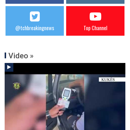
@tchbreakingnews
Top Channel
Video »