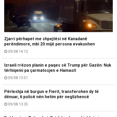
Zjarri përhapet me shpejtësi në Kanadanë
perëndimore, mbi 20 mijë persona evakuohen
09/08 14:12
Izraeli rrëzon planin e paqes së Trump për Gazën: Nuk
tërhiqemi pa çarmatosjen e Hamasit
09/08 13:51
Përleshja në burgun e Fierit, transferohen dy të
dënuar, 6 policë nën hetim për neglizhencë
09/08 13:35