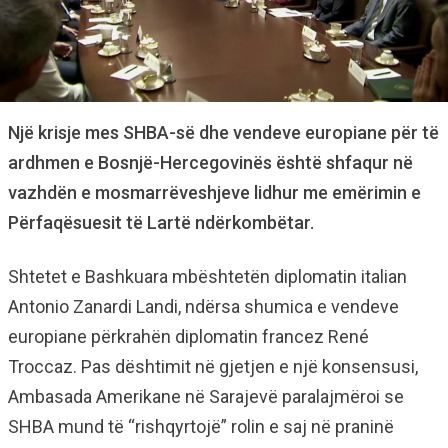
Një krisje mes SHBA-së dhe vendeve europiane për të
ardhmen e Bosnjë-Hercegovinës është shfaqur në
vazhdën e mosmarrëveshjeve lidhur me emërimin e
Përfaqësuesit të Lartë ndërkombëtar.
Shtetet e Bashkuara mbështetën diplomatin italian
Antonio Zanardi Landi, ndërsa shumica e vendeve
europiane përkrahën diplomatin francez René
Troccaz. Pas dështimit në gjetjen e një konsensusi,
Ambasada Amerikane në Sarajevë paralajmëroi se
SHBA mund të “rishqyrtojë” rolin e saj në praninë