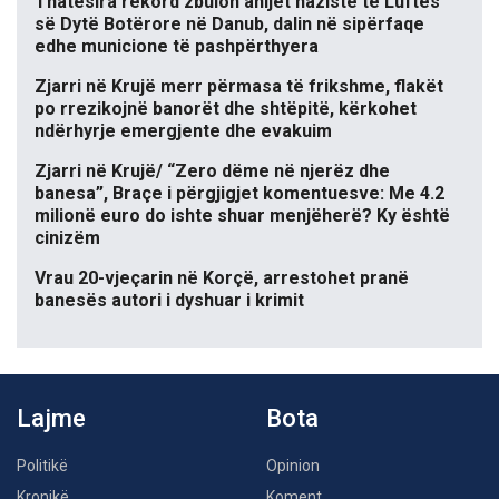
Thatësira rekord zbulon anijet naziste të Luftës
së Dytë Botërore në Danub, dalin në sipërfaqe
edhe municione të pashpërthyera
Zjarri në Krujë merr përmasa të frikshme, flakët
po rrezikojnë banorët dhe shtëpitë, kërkohet
ndërhyrje emergjente dhe evakuim
Zjarri në Krujë/ “Zero dëme në njerëz dhe
banesa”, Braçe i përgjigjet komentuesve: Me 4.2
milionë euro do ishte shuar menjëherë? Ky është
cinizëm
Vrau 20-vjeçarin në Korçë, arrestohet pranë
banesës autori i dyshuar i krimit
Lajme
Bota
Politikë
Opinion
Kronikë
Koment