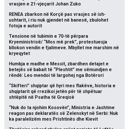
vrasjen e 21-vjeçarit Johan Zuko
RENEA zbarkon në Korçë pas vrasjes së ish-
ushtarit, i riu nuk gjendet në banesë, zbulohet
fotoja e autorit
Tensione në tubimin e 70-të përpara
Kryeministrisë/ “Mos më prek”, protestuesja
bllokon vendin e fjalimeve. Mbyllet me marshim në
kryeqytet
Humbja e madhe e Messit, zbardhen detajet e
betejës së babait të “Pleshtit” me sëmundjen e
rëndë: Leo mendoi të largohej nga Botërori
“Skifteri” shqiptar që hyri mes flakëve, historia e
shqiptarit që rrezikoi jetën për të shpëtuar
shtëpitë në Psatha të Greqisë
“Nuk do ta njohim Kosovën”, Ministria e Jashtme
reagon pas deklaratës së Zelenskyt në Serbi: Nuk
ka paralelizëm mes Prishtinës dhe Kievit