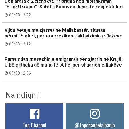
Deklarata e Zelenskyt, Prishtina heq mbishkrimin
“Free Ukraine”: Shteti i Kosovës duhet të respektohet
09/08 13:22
Vijon beteja me zjarret në Mallakastër, situata
përmirësohet, por era rrezikon riaktivizimin e flakëve
09/08 13:12
Rama ndan mesazhin e emigrantit për zjarrin në Krujë:
U bë gjithçka që mund të bëhej për shuarjen e flakëve
09/08 12:36
Na ndiqni:
Top Channel
@topchannelalbania