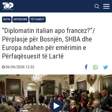
BOTA
KRYESORE
TË FUNDIT
“Diplomatin italian apo francez?”/
Përplasje për Bosnjën, SHBA dhe
Europa ndahen për emërimin e
Përfaqësuesit të Lartë
06/06/2026 12:32