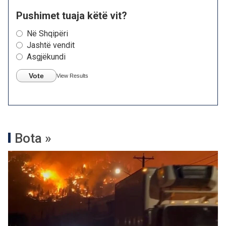
Pushimet tuaja këtë vit?
Në Shqipëri
Jashtë vendit
Asgjëkundi
Vote
View Results
Bota »