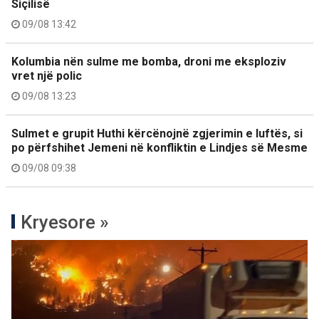
Siçilisë
09/08 13:42
Kolumbia nën sulme me bomba, droni me eksploziv
vret një polic
09/08 13:23
Sulmet e grupit Huthi kërcënojnë zgjerimin e luftës, si
po përfshihet Jemeni në konfliktin e Lindjes së Mesme
09/08 09:38
Kryesore »