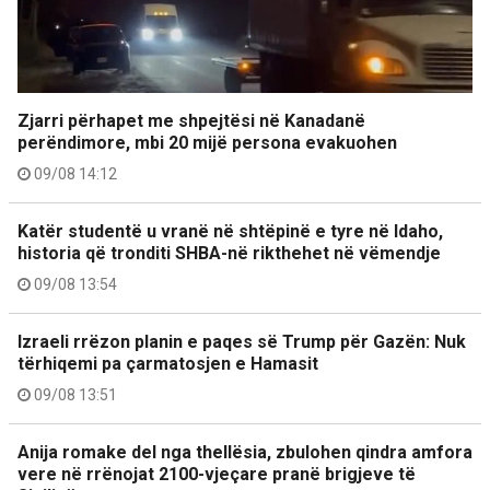
Zjarri përhapet me shpejtësi në Kanadanë
perëndimore, mbi 20 mijë persona evakuohen
09/08 14:12
Katër studentë u vranë në shtëpinë e tyre në Idaho,
historia që tronditi SHBA-në rikthehet në vëmendje
09/08 13:54
Izraeli rrëzon planin e paqes së Trump për Gazën: Nuk
tërhiqemi pa çarmatosjen e Hamasit
09/08 13:51
Anija romake del nga thellësia, zbulohen qindra amfora
vere në rrënojat 2100-vjeçare pranë brigjeve të