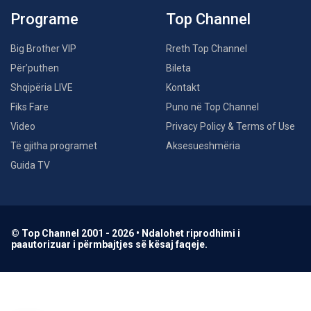
Programe
Top Channel
Big Brother VIP
Rreth Top Channel
Për’puthen
Bileta
Shqipëria LIVE
Kontakt
Fiks Fare
Puno në Top Channel
Video
Privacy Policy & Terms of Use
Të gjitha programet
Aksesueshmëria
Guida TV
© Top Channel 2001 - 2026 • Ndalohet riprodhimi i
paautorizuar i përmbajtjes së kësaj faqeje.