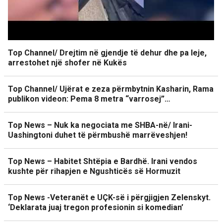
Top Channel/ Drejtim në gjendje të dehur dhe pa leje,
arrestohet një shofer në Kukës
Top Channel/ Ujërat e zeza përmbytnin Kasharin, Rama
publikon videon: Pema 8 metra “varrosej”…
Top News – Nuk ka negociata me SHBA-në/ Irani-
Uashingtoni duhet të përmbushë marrëveshjen!
Top News – Habitet Shtëpia e Bardhë. Irani vendos
kushte për rihapjen e Ngushticës së Hormuzit
Top News -Veteranët e UÇK-së i përgjigjen Zelenskyt.
‘Deklarata juaj tregon profesionin si komedian’