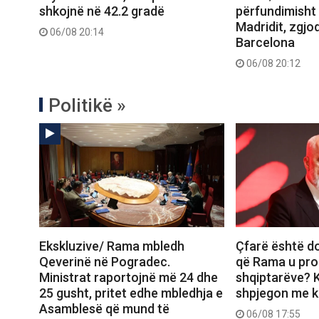
shkojnë në 42.2 gradë
përfundimisht ‘
Madridit, zgjod
06/08 20:14
Barcelona
06/08 20:12
Politikë »
Ekskluzive/ Rama mbledh
Çfarë është d
Qeverinë në Pogradec.
që Rama u pro
Ministrat raportojnë më 24 dhe
shqiptarëve? K
25 gusht, pritet edhe mbledhja e
shpjegon me ka
Asamblesë që mund të
06/08 17:55