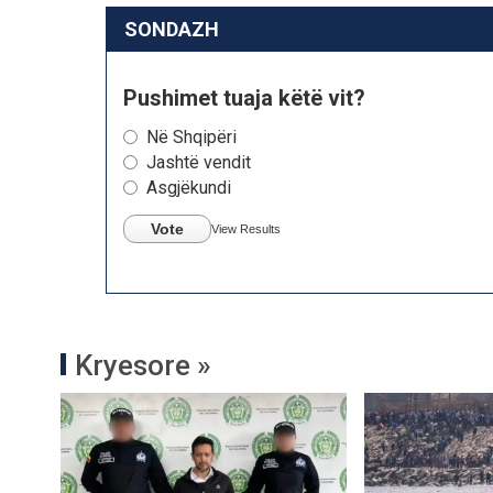
SONDAZH
Pushimet tuaja këtë vit?
Në Shqipëri
Jashtë vendit
Asgjëkundi
Vote
View Results
Kryesore »