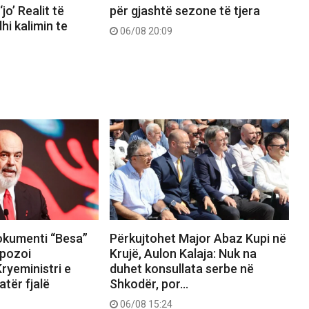
jo’ Realit të
për gjashtë sezone të tjera
hi kalimin te
06/08 20:09
okumenti “Besa”
Përkujtohet Major Abaz Kupi në
pozoi
Krujë, Aulon Kalaja: Nuk na
ryeministri e
duhet konsullata serbe në
tër fjalë
Shkodër, por…
06/08 15:24