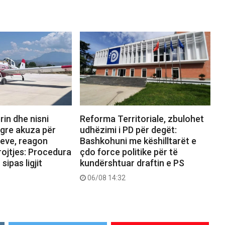
rin dhe nisni
Reforma Territoriale, zbulohet
ngre akuza për
udhëzimi i PD për degët:
reve, reagon
Bashkohuni me këshilltarët e
rojtjes: Procedura
çdo force politike për të
sipas ligjit
kundërshtuar draftin e PS
06/08 14:32