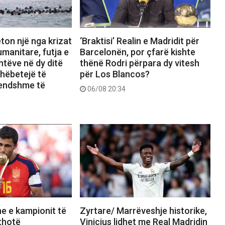
ton një nga krizat
‘Braktisi’ Realin e Madridit për
manitare, futja e
Barcelonën, por çfarë kishte
tëve në dy ditë
thënë Rodri përpara dy vitesh
shëbetejë të
për Los Blancos?
rendshme të
06/08 20:34
e e kampionit të
Zyrtare/ Marrëveshje historike,
 thotë
Vinicius lidhet me Real Madridin