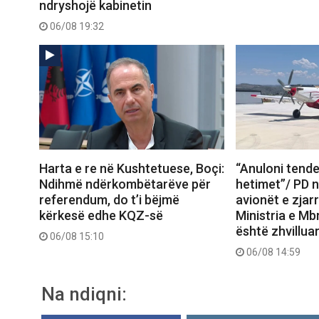
ndryshojë kabinetin
06/08 19:32
Harta e re në Kushtetuese, Boçi:
“Anuloni tende
Ndihmë ndërkombëtarëve për
hetimet”/ PD 
referendum, do t’i bëjmë
avionët e zjar
kërkesë edhe KQZ-së
Ministria e Mb
është zhvilluar 
06/08 15:10
06/08 14:59
Na ndiqni: