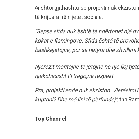
Ai shtoi gjithashtu se projekti nuk ekzisto
të krijuara në rrjetet sociale.
“Sepse sfida nuk është të ndërtohet një qy
kokat e flamingove. Sfida është të provohe
bashkëjetojnë, por se natyra dhe zhvillimi 
Njerëzit meritojnë të jetojnë në një lloj tj
njëkohësisht t’i tregojnë respekt.
Pra, projekti ende nuk ekziston. Vlerësimi 
kuptoni? Dhe më lini të përfundoj”
, tha Ram
Top Channel