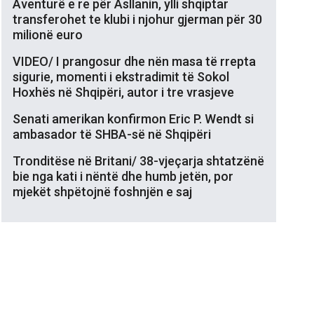
Aventurë e re për Asllanin, ylli shqiptar
transferohet te klubi i njohur gjerman për 30
milionë euro
VIDEO/ I prangosur dhe nën masa të rrepta
sigurie, momenti i ekstradimit të Sokol
Hoxhës në Shqipëri, autor i tre vrasjeve
Senati amerikan konfirmon Eric P. Wendt si
ambasador të SHBA-së në Shqipëri
Tronditëse në Britani/ 38-vjeçarja shtatzënë
bie nga kati i nëntë dhe humb jetën, por
mjekët shpëtojnë foshnjën e saj