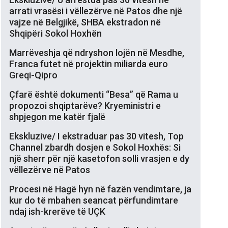
arrati vrasësi i vëllezërve në Patos dhe një
vajze në Belgjikë, SHBA ekstradon në
Shqipëri Sokol Hoxhën
Marrëveshja që ndryshon lojën në Mesdhe,
Franca futet në projektin miliarda euro
Greqi-Qipro
Çfarë është dokumenti “Besa” që Rama u
propozoi shqiptarëve? Kryeministri e
shpjegon me katër fjalë
Ekskluzive/ I ekstraduar pas 30 vitesh, Top
Channel zbardh dosjen e Sokol Hoxhës: Si
një sherr për një kasetofon solli vrasjen e dy
vëllezërve në Patos
Procesi në Hagë hyn në fazën vendimtare, ja
kur do të mbahen seancat përfundimtare
ndaj ish-krerëve të UÇK