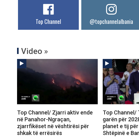
Top Channel
@topchannelalbania
Video »
Top Channel/ Zjarri aktiv ende
Top Channel/
në Panahor-Ngraçan,
garën për 202
zjarrfikëset në vështirësi për
planet e tij p
shkak të errësirës
Shtëpinë e Ba