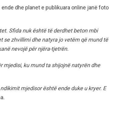
n ende dhe planet e publikuara online janë foto
tet. Sfida nuk është të derdhet beton mbi
t se zhvillimi dhe natyra jo vetëm që mund të
kanë nevojë për njëra-tjetrën.
etër mjedisi, ku mund ta shijojnë natyrën dhe
i ndikimit mjedisor është ende duke u kryer. E
a.