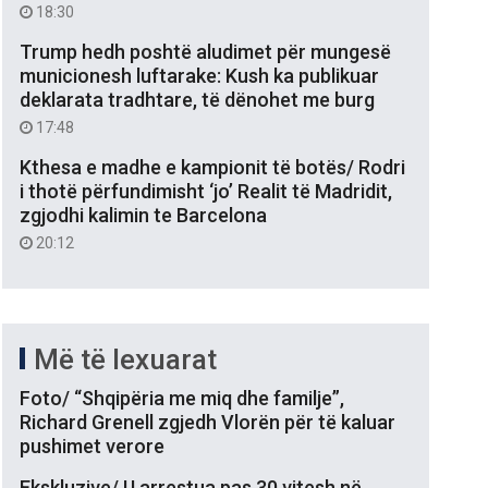
18:30
Trump hedh poshtë aludimet për mungesë
municionesh luftarake: Kush ka publikuar
deklarata tradhtare, të dënohet me burg
17:48
Kthesa e madhe e kampionit të botës/ Rodri
i thotë përfundimisht ‘jo’ Realit të Madridit,
zgjodhi kalimin te Barcelona
20:12
Më të lexuarat
Foto/ “Shqipëria me miq dhe familje”,
Richard Grenell zgjedh Vlorën për të kaluar
pushimet verore
Ekskluzive/ U arrestua pas 30 vitesh në