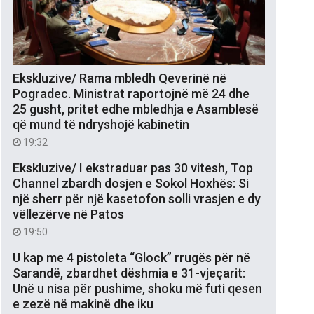
Ekskluzive/ Rama mbledh Qeverinë në
Pogradec. Ministrat raportojnë më 24 dhe
25 gusht, pritet edhe mbledhja e Asamblesë
që mund të ndryshojë kabinetin
19:32
Ekskluzive/ I ekstraduar pas 30 vitesh, Top
Channel zbardh dosjen e Sokol Hoxhës: Si
një sherr për një kasetofon solli vrasjen e dy
vëllezërve në Patos
19:50
U kap me 4 pistoleta “Glock” rrugës për në
Sarandë, zbardhet dëshmia e 31-vjeçarit:
Unë u nisa për pushime, shoku më futi qesen
e zezë në makinë dhe iku