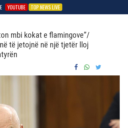
E
YOUTUBE
TOP NEWS LIVE
ton mbi kokat e flamingove”/
 të jetojnë në një tjetër lloj
atyrën