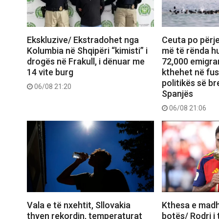
Ekskluzive/ Ekstradohet nga
Ceuta po përje
Kolumbia në Shqipëri “kimisti” i
më të rënda hu
drogës në Frakull, i dënuar me
72,000 emigran
14 vite burg
kthehet në fu
politikës së b
06/08 21:20
Spanjës
06/08 21:06
Vala e të nxehtit, Sllovakia
Kthesa e madh
thyen rekordin, temperaturat
botës/ Rodri i