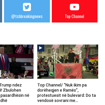
@tchbreakingnews
Top Channel
 Trump ndez
Top Channel/ “Nuk ikim pa
8! Zbulohen
dorëheqjen e Ramës”,
ër pasardhësin në
protestuesit në bulevard: Do ta
rdhë
vendosë sovrani me…