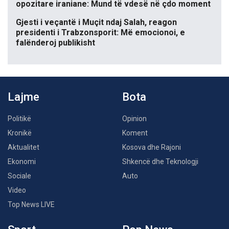
opozitare iraniane: Mund të vdesë në çdo moment
Gjesti i veçantë i Muçit ndaj Salah, reagon
presidenti i Trabzonsporit: Më emocionoi, e
falënderoj publikisht
Lajme
Bota
Politikë
Opinion
Kronikë
Koment
Aktualitet
Kosova dhe Rajoni
Ekonomi
Shkencë dhe Teknologji
Sociale
Auto
Video
Top News LIVE