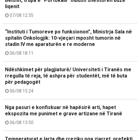
Belshit, trupa e “Portokalli” mbush shëtitoren buzë
liqenit
07/08 12:35
“Instituti i Tumoreve po funksionon”, Ministrja Sala në
spitalin Onkologjik: 10-vjeçari mposht tumorin në
stadin IV me aparaturën e re moderne
06/08 18:11
Ndëshkimet për plagjiaturë/ Universiteti i Tiranës me
rregulla të reja, të ashpra për studentët, më të buta
për pedagogët
06/08 15:24
Nga pasuri e konfiskuar në hapësirë arti, hapet
ekspozita me punimet e grave artizane në Tiranë
06/08 13:50
Temperaturat e larta dhe rreziku nga zjarret, prefekti