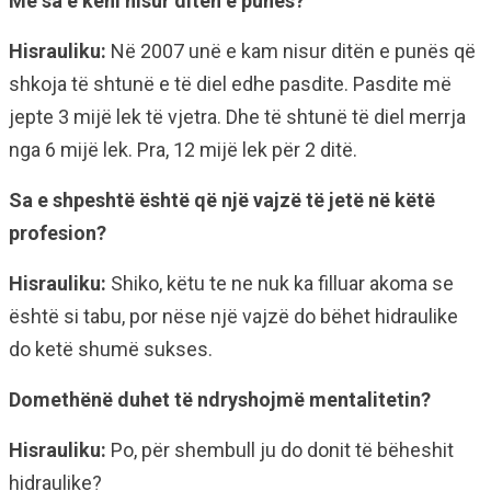
Me sa e keni nisur ditën e punës?
Hisrauliku:
Në 2007 unë e kam nisur ditën e punës që
shkoja të shtunë e të diel edhe pasdite. Pasdite më
jepte 3 mijë lek të vjetra. Dhe të shtunë të diel merrja
nga 6 mijë lek. Pra, 12 mijë lek për 2 ditë.
Sa e shpeshtë është që një vajzë të jetë në këtë
profesion?
Hisrauliku:
Shiko, këtu te ne nuk ka filluar akoma se
është si tabu, por nëse një vajzë do bëhet hidraulike
do ketë shumë sukses.
Domethënë duhet të ndryshojmë mentalitetin?
Hisrauliku:
Po, për shembull ju do donit të bëheshit
hidraulike?