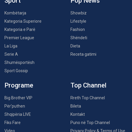
Sport
Pop News
Kombëtarja
Showbiz
Kategoria Superiore
Lifestyle
Kategoria e Parë
Fashion
Premier League
Shëndeti
La Liga
Dieta
Serie A
Receta gatimi
Shumësportësh
Sport Gossip
Programe
Top Channel
Big Brother VIP
Rreth Top Channel
Për’puthen
Bileta
Shqipëria LIVE
Kontakt
Fiks Fare
Puno në Top Channel
Video
Privacy Policy & Terms of Use