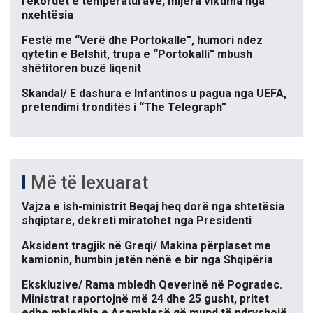
rekordet e temperaturave, mijëra viktima nga
nxehtësia
Festë me “Verë dhe Portokalle”, humori ndez
qytetin e Belshit, trupa e “Portokalli” mbush
shëtitoren buzë liqenit
Skandal/ E dashura e Infantinos u pagua nga UEFA,
pretendimi tronditës i “The Telegraph”
Më të lexuarat
Vajza e ish-ministrit Beqaj heq dorë nga shtetësia
shqiptare, dekreti miratohet nga Presidenti
Aksident tragjik në Greqi/ Makina përplaset me
kamionin, humbin jetën nënë e bir nga Shqipëria
Ekskluzive/ Rama mbledh Qeverinë në Pogradec.
Ministrat raportojnë më 24 dhe 25 gusht, pritet
edhe mbledhja e Asamblesë që mund të ndryshojë