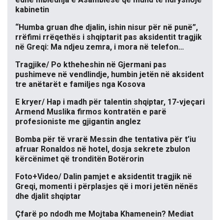
kabinetin
“Humba gruan dhe djalin, ishin nisur për në punë”,
rrëfimi rrëqethës i shqiptarit pas aksidentit tragjik
në Greqi: Ma ndjeu zemra, i mora në telefon…
Tragjike/ Po ktheheshin në Gjermani pas
pushimeve në vendlindje, humbin jetën në aksident
tre anëtarët e familjes nga Kosova
E kryer/ Hap i madh për talentin shqiptar, 17-vjeçari
Armend Muslika firmos kontratën e parë
profesioniste me gjigantin anglez
Bomba për të vrarë Messin dhe tentativa për t’iu
afruar Ronaldos në hotel, dosja sekrete zbulon
kërcënimet që tronditën Botërorin
Foto+Video/ Dalin pamjet e aksidentit tragjik në
Greqi, momenti i përplasjes që i mori jetën nënës
dhe djalit shqiptar
Çfarë po ndodh me Mojtaba Khamenein? Mediat