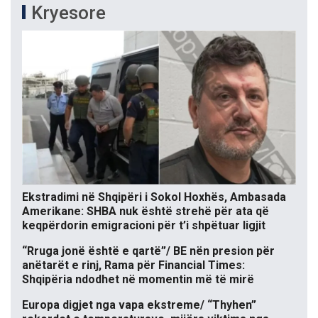
Kryesore
Ekstradimi në Shqipëri i Sokol Hoxhës, Ambasada
Amerikane: SHBA nuk është strehë për ata që
keqpërdorin emigracioni për t’i shpëtuar ligjit
“Rruga jonë është e qartë”/ BE nën presion për
anëtarët e rinj, Rama për Financial Times:
Shqipëria ndodhet në momentin më të mirë
Europa digjet nga vapa ekstreme/ “Thyhen”