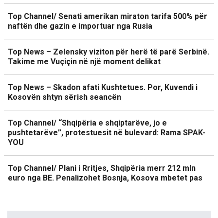
Top Channel/ Senati amerikan miraton tarifa 500% për
naftën dhe gazin e importuar nga Rusia
Top News – Zelensky viziton për herë të parë Serbinë.
Takime me Vuçiçin në një moment delikat
Top News – Skadon afati Kushtetues. Por, Kuvendi i
Kosovën shtyn sërish seancën
Top Channel/ “Shqipëria e shqiptarëve, jo e
pushtetarëve”, protestuesit në bulevard: Rama SPAK-
YOU
Top Channel/ Plani i Rritjes, Shqipëria merr 212 mln
euro nga BE. Penalizohet Bosnja, Kosova mbetet pas