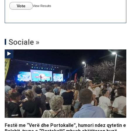
Vote
View Results
Sociale »
Festë me “Verë dhe Portokalle”, humori ndez qytetin e