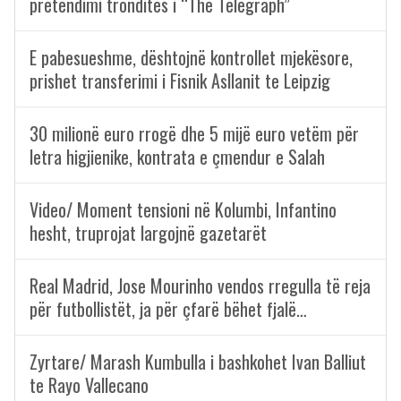
pretendimi tronditës i “The Telegraph”
E pabesueshme, dështojnë kontrollet mjekësore,
prishet transferimi i Fisnik Asllanit te Leipzig
30 milionë euro rrogë dhe 5 mijë euro vetëm për
letra higjienike, kontrata e çmendur e Salah
Video/ Moment tensioni në Kolumbi, Infantino
hesht, truprojat largojnë gazetarët
Real Madrid, Jose Mourinho vendos rregulla të reja
për futbollistët, ja për çfarë bëhet fjalë…
Zyrtare/ Marash Kumbulla i bashkohet Ivan Balliut
te Rayo Vallecano