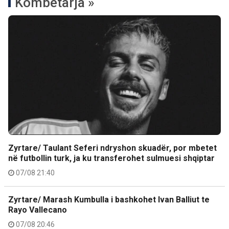
Kombëtarja »
Zyrtare/ Taulant Seferi ndryshon skuadër, por mbetet
në futbollin turk, ja ku transferohet sulmuesi shqiptar
07/08 21:40
Zyrtare/ Marash Kumbulla i bashkohet Ivan Balliut te
Rayo Vallecano
07/08 20:46