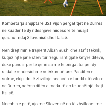
Kombëtarja shqiptare U21 vijon përgatitjet në Durrës
në kuadër të dy ndeshjeve miqësore të muajit
qershor ndaj Sllovenisë dhe Italisë.
Nën drejtimin e trajnerit Alban Bushi dhe stafit teknik,
kuqezinjtë janë stërvitur rregullisht gjatë këtyre ditëve,
duke punuar për të qenë sa më të përgatitur për dy
sfidat e rëndësishme ndërkombëtare. Pasditen e
sotme, ekipi do të zhvillojë seancën e fundit stërvitore
në Durrës, ndërsa ditën e mërkurë do të udhëtojë drejt
Italisë.
Ndeshja e parë, ajo me Slloveninë do të zhvillohet më