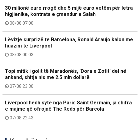
30 milionë euro rrogë dhe 5 mijë euro vetëm për letra
higjienike, kontrata e çmendur e Salah
08/08 07:00
Lëvizje surprizë te Barcelona, Ronald Araujo kalon me
huazim te Liverpool
08/08 00:03
Topi mitik i golit të Maradonës, ‘Dora e Zotit’ del në
ankand, shitja nis me 2.5 mln dollarë
07/08 23:30
Liverpool hedh sytë nga Paris Saint Germain, ja shifra
e majme që ofrojnë The Reds për Barcola
07/08 22:43