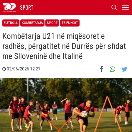
SPORT
FUTBOLL
KOMBËTARJA
SPORT
TË FUNDIT
Kombëtarja U21 në miqësoret e
radhës, përgatitet në Durrës për sfidat
me Slloveninë dhe Italinë
02/06/2026 12:27