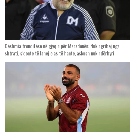
Dëshmia tronditëse në gjyqin për Maradonën: Nuk ngrihej nga
shtrati, s’donte të lahej e as të hante, askush nuk ndërhyri