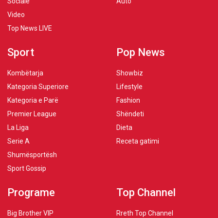
Sociale
Auto
Video
Top News LIVE
Sport
Pop News
Kombëtarja
Showbiz
Kategoria Superiore
Lifestyle
Kategoria e Parë
Fashion
Premier League
Shëndeti
La Liga
Dieta
Serie A
Receta gatimi
Shumësportësh
Sport Gossip
Programe
Top Channel
Big Brother VIP
Rreth Top Channel