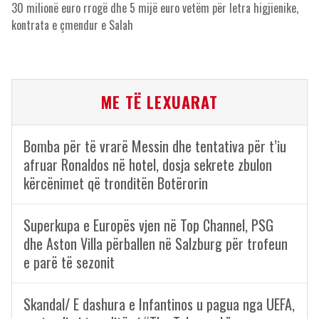
30 milionë euro rrogë dhe 5 mijë euro vetëm për letra higjienike,
kontrata e çmendur e Salah
ME TË LEXUARAT
Bomba për të vrarë Messin dhe tentativa për t’iu
afruar Ronaldos në hotel, dosja sekrete zbulon
kërcënimet që tronditën Botërorin
Superkupa e Europës vjen në Top Channel, PSG
dhe Aston Villa përballen në Salzburg për trofeun
e parë të sezonit
Skandal/ E dashura e Infantinos u pagua nga UEFA,