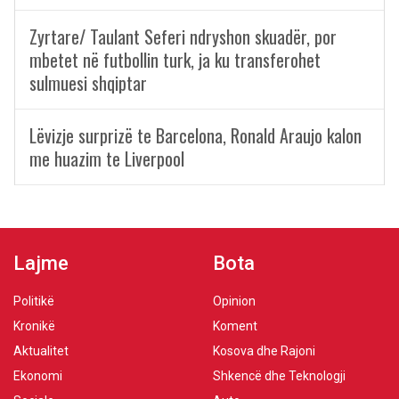
Zyrtare/ Taulant Seferi ndryshon skuadër, por
mbetet në futbollin turk, ja ku transferohet
sulmuesi shqiptar
Lëvizje surprizë te Barcelona, Ronald Araujo kalon
me huazim te Liverpool
Lajme
Bota
Politikë
Opinion
Kronikë
Koment
Aktualitet
Kosova dhe Rajoni
Ekonomi
Shkencë dhe Teknologji