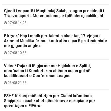
Gjesti i veçantë i Muçit ndaj Salah, reagon presidenti i
Trabzonsporit: Më emocionoi, e falënderoj publikisht
07/08 14:28
E kryer/ Hap i madh për talentin shqiptar, 17-vjeçari
Armend Muslika firmos kontratën e parë profesioniste
me gjigantin anglez
07/08 10:55
Video/ Pajaziti lë gjurmë me Hajdukun e Splitit,
mesfushori i Kombëtares shënon supergol në
kualifikueset e Conference League
06/08 21:53
FSHF tërheq mbështetjen për Gianni Infantinon,
Shqipëria i bashkohet qëndrimeve europiane për
qeverisjen e FIFA-s