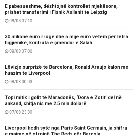
E pabesueshme, dështojnë kontrollet mjekësore,
prishet transferimi i Fisnik Asllanit te Leipzig
08/08 07:10
30 milionë euro rrogë dhe 5 mijë euro vetëm për letra
higjienike, kontrata e çmendur e Salah
08/08 07:00
Lëvizje surprizë te Barcelona, Ronald Araujo kalon me
huazim te Liverpool
08/08 00:03
Topi mitik i golit të Maradonës, ‘Dora e Zotit’ del në
ankand, shitja nis me 2.5 mln dollarë
07/08 23:30
Liverpool hedh sytë nga Paris Saint Germain, ja shifra
e majme që ofrojnë The Reds për Barcola