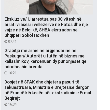
Ekskluzive/ U arrestua pas 30 vitesh në
arrati vrasësi i vëllezërve në Patos dhe një
vajze në Belgjikë, SHBA ekstradon në
Shqipëri Sokol Hoxhën
07:41
Grabitja me armë në argjendarinë në
Paskuqan/ Autorët u futën në biznes me
kallashnikov, kërcënuan dy punonjëset që
ndodheshin brenda
16:21
Dosjet në SPAK dhe dhjetëra pasuri të
sekuestruara, Ministria e Drejtësisë dërgon
në Francë kërkesën për ekstradimin e Ermal
Beqirajt
16:34