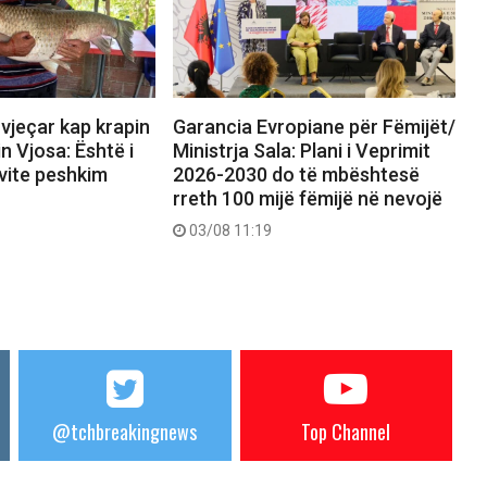
vjeçar kap krapin
Garancia Evropiane për Fëmijët/
n Vjosa: Është i
Ministrja Sala: Plani i Veprimit
 vite peshkim
2026-2030 do të mbështesë
rreth 100 mijë fëmijë në nevojë
03/08 11:19
@tchbreakingnews
Top Channel