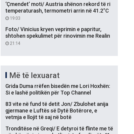
‘Çmendet’ moti/ Austria shënon rekord të ri
temperaturash, termometri arrin në 41.2°C
19:03
Foto/ Vinicius kryen veprimin e papritur,
shtohen spekulimet për rinovimin me Realin
21:14
Më të lexuarat
Grida Duma rrëfen bisedën me Lori Hoxhën:
Si e lashë politikën për Top Channel
83 vite në fund të detit Jon/ Zbulohet anija
gjermane e Luftës së Dytë Botërore, e
vetmja e llojit të saj në botë
Tronditëse në Greqi/ E detyroi të flinte me të