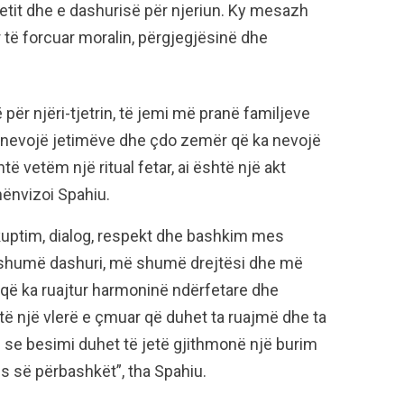
ritetit dhe e dashurisë për njeriun. Ky mesazh
 të forcuar moralin, përgjegjësinë dhe
për njëri-tjetrin, të jemi më pranë familjeve
 nevojë jetimëve dhe çdo zemër që ka nevojë
 vetëm një ritual fetar, ai është një akt
 nënvizoi Spahiu.
uptim, dialog, respekt dhe bashkim mes
 shumë dashuri, më shumë drejtësi dhe më
që ka ruajtur harmoninë ndërfetare dhe
ë një vlerë e çmuar që duhet ta ruajmë dhe ta
në se besimi duhet të jetë gjithmonë një burim
ës së përbashkët”, tha Spahiu.