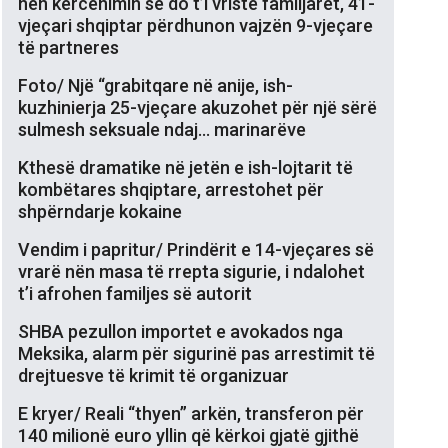
nën kërcënimin se do t’i vriste familjarët, 41-
vjeçari shqiptar përdhunon vajzën 9-vjeçare
të partneres
Foto/ Një “grabitqare në anije, ish-
kuzhinierja 25-vjeçare akuzohet për një sërë
sulmesh seksuale ndaj… marinarëve
Kthesë dramatike në jetën e ish-lojtarit të
kombëtares shqiptare, arrestohet për
shpërndarje kokaine
Vendim i papritur/ Prindërit e 14-vjeçares së
vrarë nën masa të rrepta sigurie, i ndalohet
t’i afrohen familjes së autorit
SHBA pezullon importet e avokados nga
Meksika, alarm për sigurinë pas arrestimit të
drejtuesve të krimit të organizuar
E kryer/ Reali “thyen” arkën, transferon për
140 milionë euro yllin që kërkoi gjatë gjithë