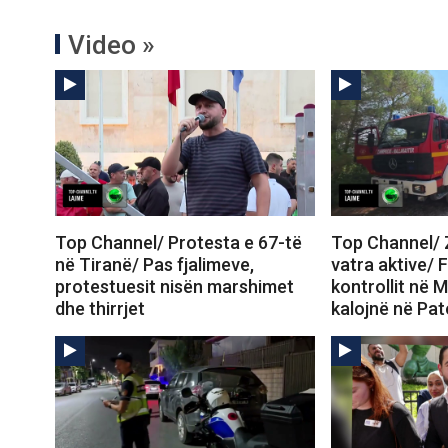
Video »
Top Channel/ Protesta e 67-të
Top Channel/ Z
në Tiranë/ Pas fjalimeve,
vatra aktive/ 
protestuesit nisën marshimet
kontrollit në M
dhe thirrjet
kalojnë në Pa