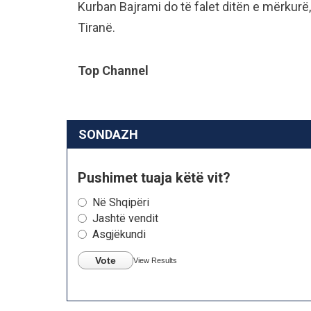
Kurban Bajrami do të falet ditën e mërkur
Tiranë.
Top Channel
SONDAZH
Pushimet tuaja këtë vit?
Në Shqipëri
Jashtë vendit
Asgjëkundi
Vote
View Results