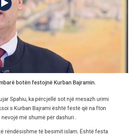
mbarë botën festojnë Kurban Bajramin.
ujar Spahiu, ka përcjellë sot një mesazh urimi
ksoi s Kurban Bajrami është festë që na fton
a nevojë më shumë për dashuri .
të rëndësishme të besimit islam. Është festa