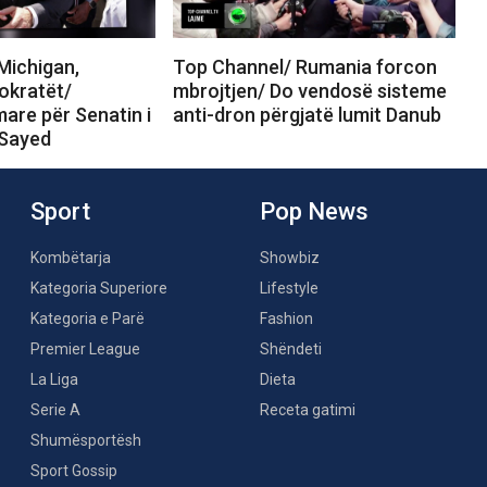
Michigan,
Top Channel/ Rumania forcon
okratët/
mbrojtjen/ Do vendosë sisteme
are për Senatin i
anti-dron përgjatë lumit Danub
-Sayed
Sport
Pop News
Kombëtarja
Showbiz
Kategoria Superiore
Lifestyle
Kategoria e Parë
Fashion
Premier League
Shëndeti
La Liga
Dieta
Serie A
Receta gatimi
Shumësportësh
Sport Gossip