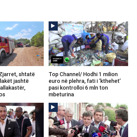
jarret, shtatë
Top Channel/ Hodhi 1 milion
Flakët jashtë
euro në plehra, fati i ‘kthehet’
allakastër,
pasi kontrolloi 6 mln ton
tos
mbeturina