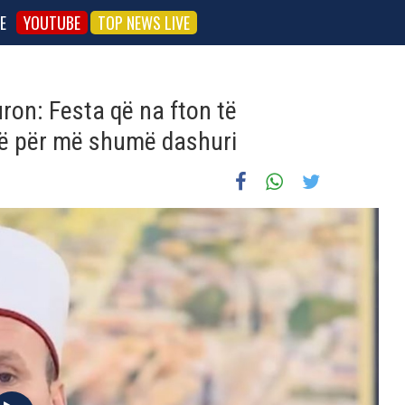
E
YOUTUBE
TOP NEWS LIVE
on: Festa që na fton të
jë për më shumë dashuri