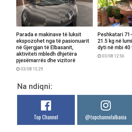
Parada e makinave të luksit
Peshkatari 71-
ekspozohet nga të pasionuarit
21.5 kg në lumi
në Gjergjan të Elbasanit,
dyti në mbi 40
aktiviteti mbledh dhjetëra
03/08 12:56
pjesëmarrës dhe vizitorë
03/08 15:29
Na ndiqni:
Top Channel
@topchannelalbania