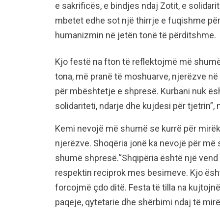
e sakrificës, e bindjes ndaj Zotit, e solida
mbetet edhe sot një thirrje e fuqishme për
humanizmin në jetën tonë të përditshme.
Kjo festë na fton të reflektojmë më shumë 
tona, më pranë të moshuarve, njerëzve në
për mbështetje e shpresë. Kurbani nuk është
solidariteti, ndarje dhe kujdesi për tjetrin”,
Kemi nevojë më shumë se kurrë për mirëk
njerëzve. Shoqëria jonë ka nevojë për më
shumë shpresë.“Shqipëria është një vend 
respektin reciprok mes besimeve. Kjo ësht
forcojmë çdo ditë. Festa të tilla na kujtoj
paqeje, qytetarie dhe shërbimi ndaj të mir