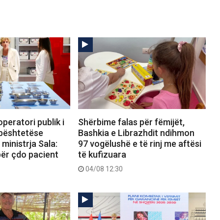
peratori publik i
Shërbime falas për fëmijët,
bështetëse
Bashkia e Librazhdit ndihmon
ministrja Sala:
97 vogëlushë e të rinj me aftësi
 për çdo pacient
të kufizuara
04/08 12:30