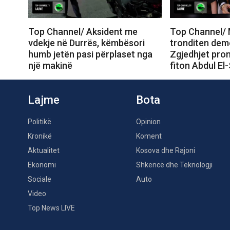
Top Channel/ Aksident me
Top Channel/ 
vdekje në Durrës, këmbësori
tronditen dem
humb jetën pasi përplaset nga
Zgjedhjet prom
një makinë
fiton Abdul El
Lajme
Bota
Politikë
Opinion
Kronikë
Koment
Aktualitet
Kosova dhe Rajoni
Ekonomi
Shkencë dhe Teknologji
Sociale
Auto
Video
Top News LIVE