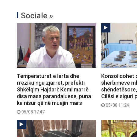
Sociale »
Temperaturat e larta dhe
Konsolidohet o
rreziku nga zjarret, prefekti
shërbimeve m
Shkëlqim Hajdari: Kemi marrë
shëndetësore, 
disa masa parandaluese, puna
Cilësi e siguri
ka nisur që në muajin mars
05/08 11:24
05/08 17:47