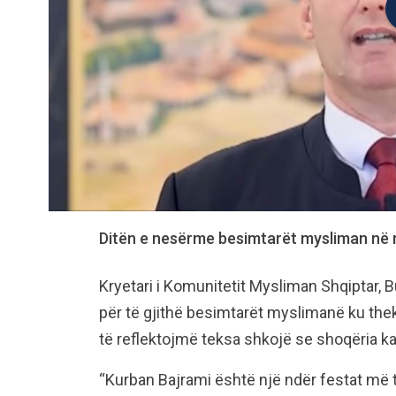
Ditën e nesërme besimtarët mysliman në 
Kryetari i Komunitetit Mysliman Shqiptar, B
për të gjithë besimtarët myslimanë ku the
të reflektojmë teksa shkojë se shoqëria k
“Kurban Bajrami është një ndër festat më 