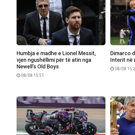
Humbja e madhe e Lionel Messit,
Dimarco dh
vjen ngushëllimi për të atin nga
Interit në
Newell’s Old Boys
08/08 15:
08/08 15:51