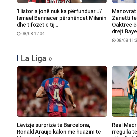
‘Historia jonë nuk ka përfunduar…’/
Manovrat 
Ismael Bennacer përshëndet Milanin
Zanetti t
dhe tifozët e tij…
Oaktree ës
drejt Bay
08/08 12:04
08/08 11:
La Liga »
Lëvizje surprizë te Barcelona,
Real Madr
Ronald Araujo kalon me huazim te
rregulla të