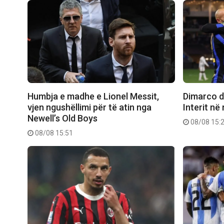
Humbja e madhe e Lionel Messit,
Dimarco dh
vjen ngushëllimi për të atin nga
Interit në
Newell’s Old Boys
08/08 15:
08/08 15:51