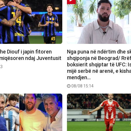
e Diouf i japin fitoren
Nga puna në ndërtim dhe sk
 miqësoren ndaj Juventusit
shqiponja në Beograd/ Rrëf
boksierit shqiptar të UFC: I
23
mijë serbë në arenë, e kish
mendjen…
08/08 15:14