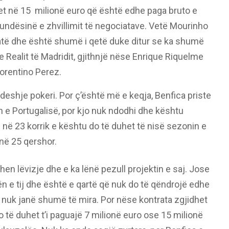
et në 15
milionë euro që është edhe paga bruto e
mundësinë e zhvillimit të negociatave.
Vetë Mourinho
uatë dhe është shumë i qetë duke ditur se ka shumë
 Realit të Madridit, gjithnjë nëse Enrique Riquelme
lorentino Perez.
deshje pokeri. Por ç’është më e keqja, Benfica priste
n e Portugalisë, por kjo nuk ndodhi dhe kështu
s në 23 korrik e kështu do të duhet të nisë sezonin e
në 25 qershor.
hen lëvizje dhe e ka lënë pezull projektin e saj. Jose
ën e tij dhe është e qartë që nuk do të qëndrojë edhe
 nuk janë shumë të mira. Por nëse kontrata zgjidhet
të duhet t’i paguajë 7 milionë euro ose 15 milionë