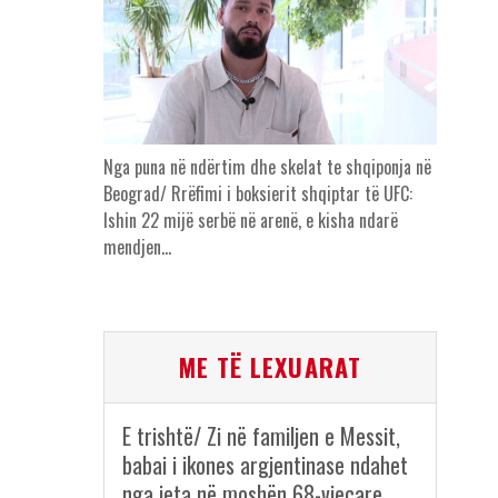
Nga puna në ndërtim dhe skelat te shqiponja në
Beograd/ Rrëfimi i boksierit shqiptar të UFC:
Ishin 22 mijë serbë në arenë, e kisha ndarë
mendjen…
ME TË LEXUARAT
E trishtë/ Zi në familjen e Messit,
babai i ikones argjentinase ndahet
nga jeta në moshën 68-vjeçare