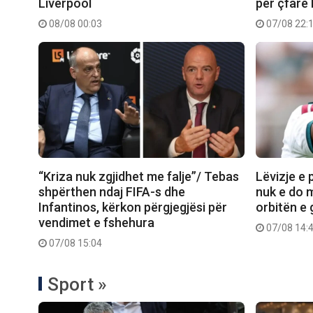
Liverpool
për çfarë 
08/08 00:03
07/08 22:
“Kriza nuk zgjidhet me falje”/ Tebas
Lëvizje e 
shpërthen ndaj FIFA-s dhe
nuk e do 
Infantinos, kërkon përgjegjësi për
orbitën e 
vendimet e fshehura
07/08 14:
07/08 15:04
Sport »