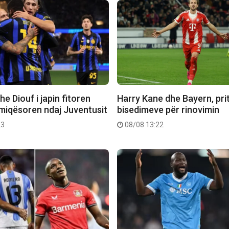
e Diouf i japin fitoren
Harry Kane dhe Bayern, pritet
 miqësoren ndaj Juventusit
bisedimeve për rinovimin
23
08/08 13:22