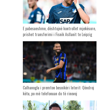
E pabesueshme, dështojnë kontrollet mjekësore,
prishet transferimi i Fisnik Asllanit te Leipzig
Calhanoglu i premton besnikëri Interit: Qëndroj
këtu, po më telefonuan do të rinovoj