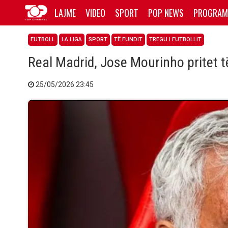
LAJME
VIDEO
SPORT
POP NEWS
PROGRAM
FUTBOLL
LA LIGA
SPORT
TË FUNDIT
TREGU I FUTBOLLIT
Real Madrid, Jose Mourinho pritet 
25/05/2026 23:45