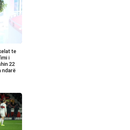
elat te
imi i
shin 22
a ndarë