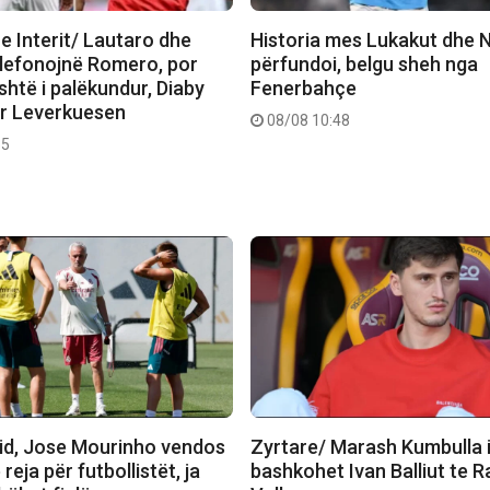
e Interit/ Lautaro dhe
Historia mes Lukakut dhe N
elefonojnë Romero, por
përfundoi, belgu sheh nga
htë i palëkundur, Diaby
Fenerbahçe
er Leverkuesen
08/08 10:48
35
id, Jose Mourinho vendos
Zyrtare/ Marash Kumbulla 
 reja për futbollistët, ja
bashkohet Ivan Balliut te 