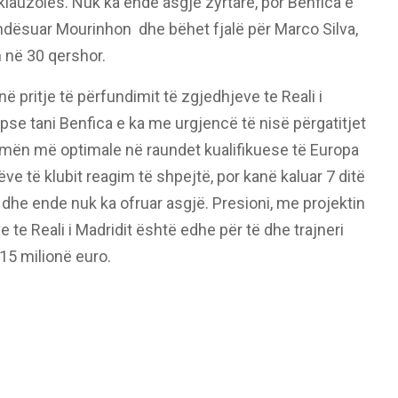
lauzolës. Nuk ka ende asgjë zyrtare, por Benfica e
endësuar Mourinhon
dhe bëhet fjalë për Marco Silva,
n në 30 qershor.
ë pritje të përfundimit të zgjedhjeve te Reali i
epse tani Benfica e ka me urgjencë të nisë përgatitjet
ormën më optimale në raundet kualifikuese të Europa
ve të klubit reagim të shpejtë, por kanë kaluar 7 ditë
 dhe ende nuk ka ofruar asgjë. Presioni, me projektin
 te Reali i Madridit është edhe për të dhe trajneri
15 milionë euro.