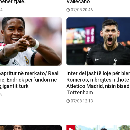
bëhet fjalë…
Vallecano
14
07/08 20:46
papritur në merkato/ Reali
Inter del jashtë loje për ble
më, Endrick përfundon në
Romeros, mbrojtësi i thotë 
gjigantit turk
Atletico Madrid, nisin bise
Tottenham
49
07/08 12:13