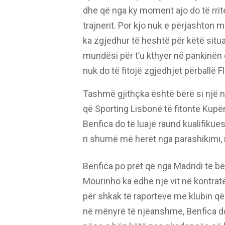
dhe që nga ky moment ajo do të rrit
trajnerit. Por kjo nuk e përjashton 
ka zgjedhur të heshtë për këtë sit
mundësi për t’u kthyer në pankinën e
nuk do të fitojë zgjedhjet përballë F
Tashmë gjithçka është bërë si një n
që Sporting Lisbonë të fitonte Kupë
Benfica do të luajë raund kualifikue
ri shumë më herët nga parashikimi, 
Benfica po pret që nga Madridi të bë
Mourinho ka edhe një vit në kontrat
për shkak të raporteve me klubin që
në mënyrë të njëanshme, Benfica do 