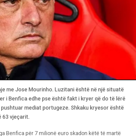
dhje me Jose Mourinho. Luzitani është në një situatë
r i Benfica edhe pse është fakt i kryer që do të lërë
 ka pushtuar mediat portugeze. Shkaku kryesor është
 63 vjeçarit.
nga Benfica për 7 milionë euro skadon këtë të martë