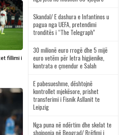
Skandal/ E dashura e Infantinos u
pagua nga UEFA, pretendimi
tronditës i “The Telegraph”
30 milionë euro rrogë dhe 5 mijë
euro vetëm për letra higjienike,
 fillimi i
kontrata e çmendur e Salah
E pabesueshme, dështojnë
kontrollet mjekësore, prishet
transferimi i Fisnik Asllanit te
Leipzig
Nga puna në ndërtim dhe skelat te
shqiponja në Beograd/ Rrëfimi i