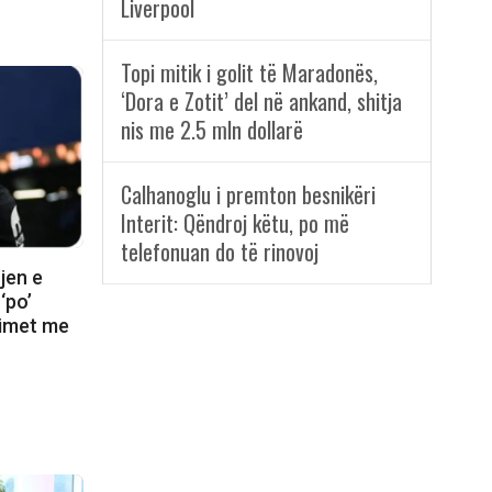
Liverpool
Topi mitik i golit të Maradonës,
‘Dora e Zotit’ del në ankand, shitja
nis me 2.5 mln dollarë
Calhanoglu i premton besnikëri
Interit: Qëndroj këtu, po më
telefonuan do të rinovoj
rjen e
‘po’
dimet me