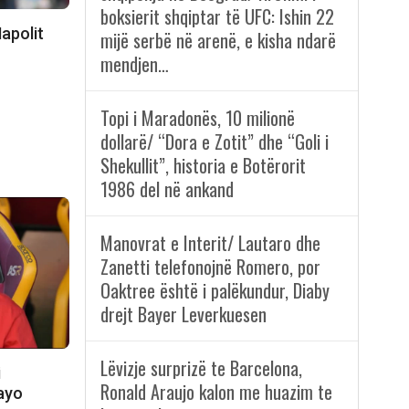
boksierit shqiptar të UFC: Ishin 22
apolit
mijë serbë në arenë, e kisha ndarë
mendjen…
Topi i Maradonës, 10 milionë
dollarë/ “Dora e Zotit” dhe “Goli i
Shekullit”, historia e Botërorit
1986 del në ankand
Manovrat e Interit/ Lautaro dhe
Zanetti telefonojnë Romero, por
Oaktree është i palëkundur, Diaby
drejt Bayer Leverkuesen
Lëvizje surprizë te Barcelona,
i
Ronald Araujo kalon me huazim te
Rayo