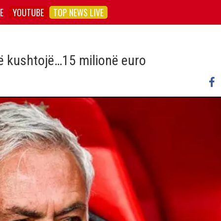
E
YOUTUBE
TOP NEWS LIVE
të kushtojë…15 milionë euro