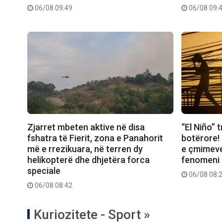
06/08 09:49
06/08 09:
Zjarret mbeten aktive në disa
“El Niño” 
fshatra të Fierit, zona e Panahorit
botërore! 
më e rrezikuara, në terren dy
e çmimeve,
helikopterë dhe dhjetëra forca
fenomeni 
speciale
06/08 08:
06/08 08:42
Kuriozitete - Sport »