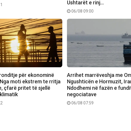
Ushtarët e rinj…
41
06/08 09:00
tronditje për ekonominë
Arrihet marrëveshja me Om
Nga moti ekstrem te rritja
Ngushticën e Hormuzit, Iran
 çfarë pritet të sjellë
Ndodhemi në fazën e fundi
klimatik
negociatave
22
06/08 07:59