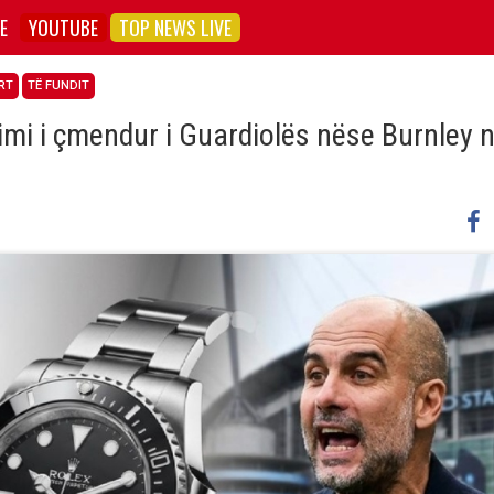
E
YOUTUBE
TOP NEWS LIVE
RT
TË FUNDIT
mi i çmendur i Guardiolës nëse Burnley n