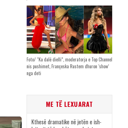
Foto/ “Ka dalë dielli”, moderatorja e Top Channel
nis pushimet, Françeska Rustem dhuron ‘show’
nga deti
ME TË LEXUARAT
Kthesë dramatike në jetën e ish-