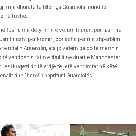
ji i një dhurate të tillë nga Guardiola mund të
ve në fushë.
 në fushë me detyrimin e vetëm fitoren, por tashmë
luan thjesht për krenari, por edhe për një shpërblim
të ndalin Arsenalin, ata jo vetëm që do të merrnin
të vendosnin fatin e titullit në duart e Manchester
muesi kuqezi do të arrijë të jetë vendimtar në këtë
alit dhe “heroi” i papritur i Guardiolës.