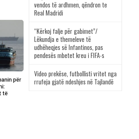
vendos të ardhmen, qëndron te
Real Madridi
“Kërkoj falje për gabimet”/
Lëkundja e themeleve të
udhëheqjes së Infantinos, pas
pendesës mbetet kreu i FIFA-s
Video prekëse, futbollisti vritet nga
anin për
rrufeja gjatë ndeshjes në Tajlandë
i:
t të