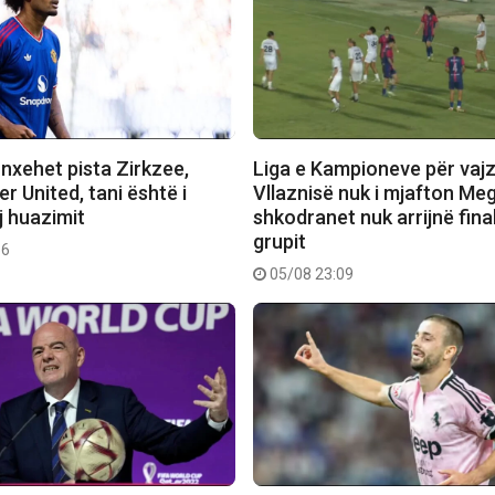
nxehet pista Zirkzee,
Liga e Kampioneve për vajz
 United, tani është i
Vllaznisë nuk i mjafton Meg
j huazimit
shkodranet nuk arrijnë fina
grupit
56
05/08 23:09