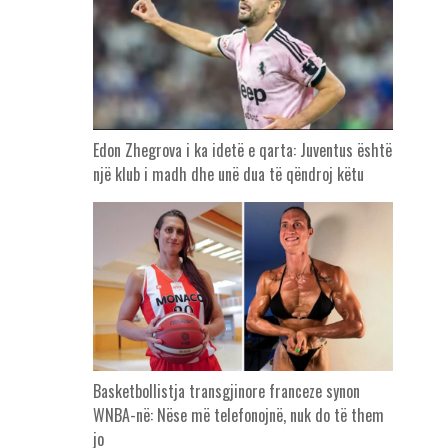
Edon Zhegrova i ka idetë e qarta: Juventus është
një klub i madh dhe unë dua të qëndroj këtu
Basketbollistja transgjinore franceze synon
WNBA-në: Nëse më telefonojnë, nuk do të them
jo