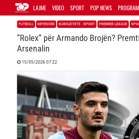
LAJME
VIDEO
SPORT
POP NEWS
PROGRAM
FUTBOLL
KRYESORE
KURIOZITETE - SPORT
PREMIER LEAGUE
SPO
“Rolex” për Armando Brojën? Premti
Arsenalin
15/05/2026 07:22