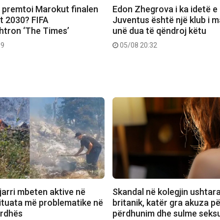
i premtoi Marokut finalen
Edon Zhegrova i ka idetë e 
it 2030? FIFA
Juventus është një klub i 
htron ‘The Times’
unë dua të qëndroj këtu
39
05/08 20:32
jarri mbeten aktive në
Skandal në kolegjin ushtar
situata më problematike në
britanik, katër gra akuza p
ardhës
përdhunim dhe sulme seksu