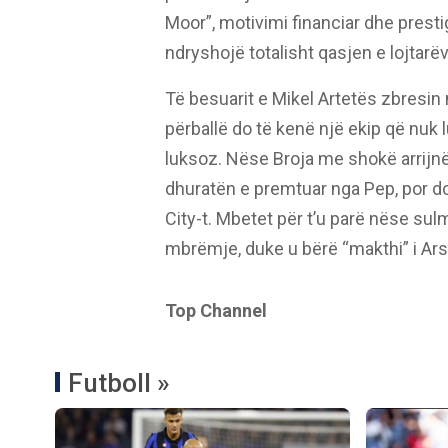
Moor”, motivimi financiar dhe prestig
ndryshojë totalisht qasjen e lojtarë
Të besuarit e Mikel Artetës zbresin
përballë do të kenë një ekip që nuk 
luksoz. Nëse Broja me shokë arrijnë 
dhuratën e premtuar nga Pep, por do 
City-t. Mbetet për t’u parë nëse sul
mbrëmje, duke u bërë “makthi” i Arsen
Top Channel
Futboll »