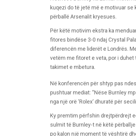
kuqezi do të jetë më e motivuar se
përballë Arsenalit kryesues.
Për këtë motivim ekstra ka menduar 
fitores bindëse 3-0 ndaj Crystal Pa
diferencën me liderët e Londrës. Megj
vetëm me fitoret e veta, por i duhet 
takimet e mbetura.
Në konferencën për shtyp pas ndeshj
pushtuar mediat: “Nëse Burnley mpo
nga një orë ‘Rolex’ dhuratë për secili
Ky premtim përfshin drejtpërdrejt ed
sulmit të Burnley-t në këtë përballje
po kalon një moment të vështirë dhe 