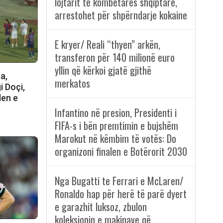
lojtarit të kombëtares shqiptare,
arrestohet për shpërndarje kokaine
E kryer/ Reali “thyen” arkën,
transferon për 140 milionë euro
yllin që kërkoi gjatë gjithë
a,
merkatos
i Doçi,
len e
Infantino në presion, Presidenti i
FIFA-s i bën premtimin e bujshëm
Marokut në këmbim të votës: Do
organizoni finalen e Botërorit 2030
Nga Bugatti te Ferrari e McLaren/
Ronaldo hap për herë të parë dyert
e garazhit luksoz, zbulon
koleksionin e makinave që