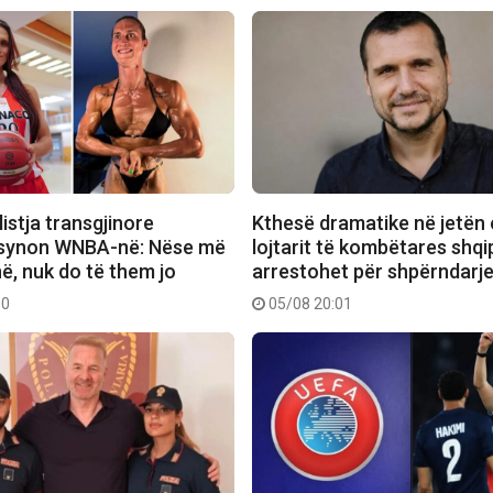
istja transgjinore
Kthesë dramatike në jetën 
 synon WNBA-në: Nëse më
lojtarit të kombëtares shqi
ë, nuk do të them jo
arrestohet për shpërndarj
10
05/08 20:01