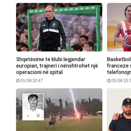
Shqetësime te klubi legjendar
Basketboll
europian, trajneri i nënshtrohet një
franceze
operacioni në spital
telefonojn
05/08 20:47
05/08 20: