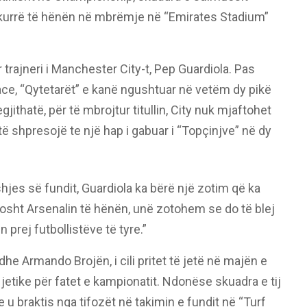
 kurrë të hënën në mbrëmje në “Emirates Stadium”
trajneri i Manchester City-t, Pep Guardiola. Pas
lace, “Qytetarët” e kanë ngushtuar në vetëm dy pikë
ithatë, për të mbrojtur titullin, City nuk mjaftohet
të shpresojë te një hap i gabuar i “Topçinjve” në dy
es së fundit, Guardiola ka bërë një zotim që ka
sht Arsenalin të hënën, unë zotohem se do të blej
n prej futbollistëve të tyre.”
he Armando Brojën, i cili pritet të jetë në majën e
 jetike për fatet e kampionatit. Ndonëse skuadra e tij
u braktis nga tifozët në takimin e fundit në “Turf