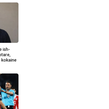
e ish-
ptare,
e kokaine