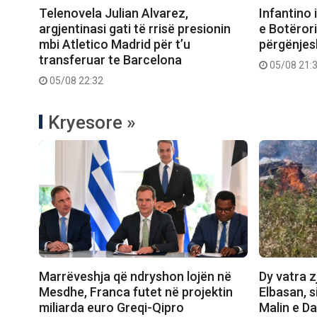
Telenovela Julian Alvarez,
Infantino 
argjentinasi gati të rrisë presionin
e Botëror
mbi Atletico Madrid për t’u
përgënjes
transferuar te Barcelona
05/08 21:
05/08 22:32
Kryesore »
Marrëveshja që ndryshon lojën në
Dy vatra z
Mesdhe, Franca futet në projektin
Elbasan, 
miliarda euro Greqi-Qipro
Malin e D