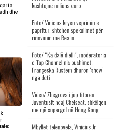
kushtojnë miliona euro
qarta:
madh dhe
Foto/ Vinicius kryen veprimin e
papritur, shtohen spekulimet për
rinovimin me Realin
Foto/ “Ka dalë dielli”, moderatorja
e Top Channel nis pushimet,
Françeska Rustem dhuron ‘show’
nga deti
Video/ Zhegrova i jep fitoren
Juventusit ndaj Chelseat, shkëlqen
me një supergol në Hong Kong
ak
ër
Mbyllet telenovela, Vinicius Jr
ale: