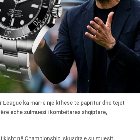
r League ka marrë një kthesë të papritur dhe tejet
bërë edhe sulmuesi i kombëtares shqiptare,
tikisht në Championship, skuadra e sulmuesit