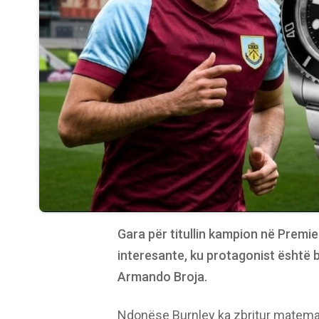
Gara për titullin kampion në Premie
interesante, ku protagonist është 
Armando Broja.
Ndonëse Burnley ka zbritur matema