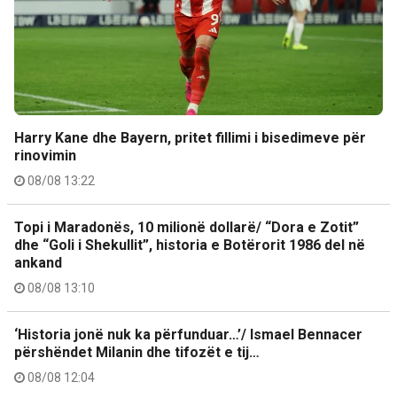
Harry Kane dhe Bayern, pritet fillimi i bisedimeve për
rinovimin
08/08 13:22
Topi i Maradonës, 10 milionë dollarë/ “Dora e Zotit”
dhe “Goli i Shekullit”, historia e Botërorit 1986 del në
ankand
08/08 13:10
‘Historia jonë nuk ka përfunduar…’/ Ismael Bennacer
përshëndet Milanin dhe tifozët e tij…
08/08 12:04