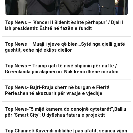
Top News – ‘Kanceri i Bidenit është përhapur’ / Djali i
ish presidentit: Është në fazën e fundit
Top News – Muaji i yjeve që bien…Sytë nga qielli gjatë
gushtit, edhe një eklips diellor
Top News – Trump gati të nisë shpimin për naftë /
Greenlanda paralajmëron: Nuk kemi dhënë miratim
Top News- Bajri-Rraja sherr në burgun e Fierit!
Përleshen të akuzuarit për vrasje e vjedhje
Top News-“5 mijë kamera do cenojnë qytetarët”,Balliu
për ‘Smart City’: U dyfishua fatura e projektit
Top Channel/ Kuvendi mblidhet pas afatit, seanca vijon