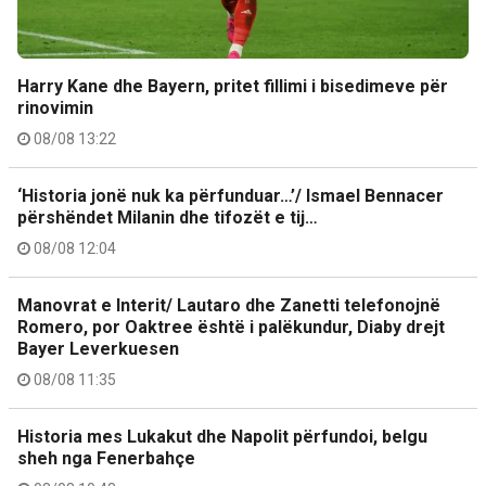
Harry Kane dhe Bayern, pritet fillimi i bisedimeve për
rinovimin
08/08 13:22
‘Historia jonë nuk ka përfunduar…’/ Ismael Bennacer
përshëndet Milanin dhe tifozët e tij…
08/08 12:04
Manovrat e Interit/ Lautaro dhe Zanetti telefonojnë
Romero, por Oaktree është i palëkundur, Diaby drejt
Bayer Leverkuesen
08/08 11:35
Historia mes Lukakut dhe Napolit përfundoi, belgu
sheh nga Fenerbahçe