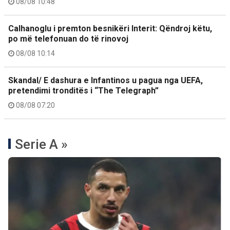
08/08 10:48
Calhanoglu i premton besnikëri Interit: Qëndroj këtu,
po më telefonuan do të rinovoj
08/08 10:14
Skandal/ E dashura e Infantinos u pagua nga UEFA,
pretendimi tronditës i “The Telegraph”
08/08 07:20
Serie A »