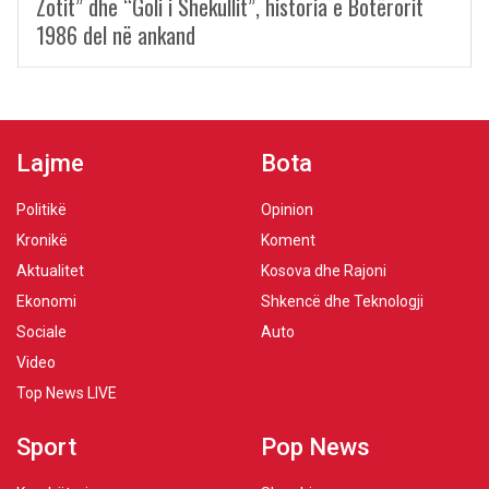
Zotit” dhe “Goli i Shekullit”, historia e Botërorit
1986 del në ankand
Lajme
Bota
Politikë
Opinion
Kronikë
Koment
Aktualitet
Kosova dhe Rajoni
Ekonomi
Shkencë dhe Teknologji
Sociale
Auto
Video
Top News LIVE
Sport
Pop News