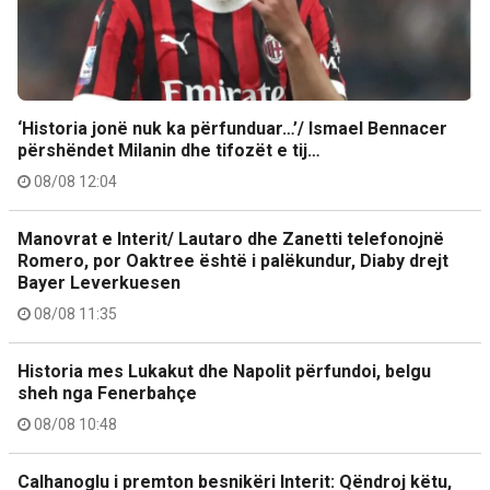
‘Historia jonë nuk ka përfunduar…’/ Ismael Bennacer
përshëndet Milanin dhe tifozët e tij…
08/08 12:04
Manovrat e Interit/ Lautaro dhe Zanetti telefonojnë
Romero, por Oaktree është i palëkundur, Diaby drejt
Bayer Leverkuesen
08/08 11:35
Historia mes Lukakut dhe Napolit përfundoi, belgu
sheh nga Fenerbahçe
08/08 10:48
Calhanoglu i premton besnikëri Interit: Qëndroj këtu,