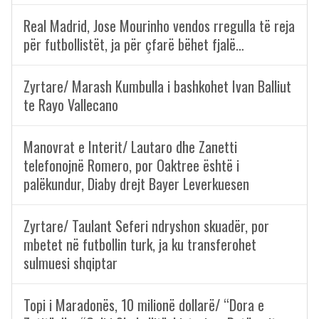
Real Madrid, Jose Mourinho vendos rregulla të reja
për futbollistët, ja për çfarë bëhet fjalë…
Zyrtare/ Marash Kumbulla i bashkohet Ivan Balliut
te Rayo Vallecano
Manovrat e Interit/ Lautaro dhe Zanetti
telefonojnë Romero, por Oaktree është i
palëkundur, Diaby drejt Bayer Leverkuesen
Zyrtare/ Taulant Seferi ndryshon skuadër, por
mbetet në futbollin turk, ja ku transferohet
sulmuesi shqiptar
Topi i Maradonës, 10 milionë dollarë/ “Dora e