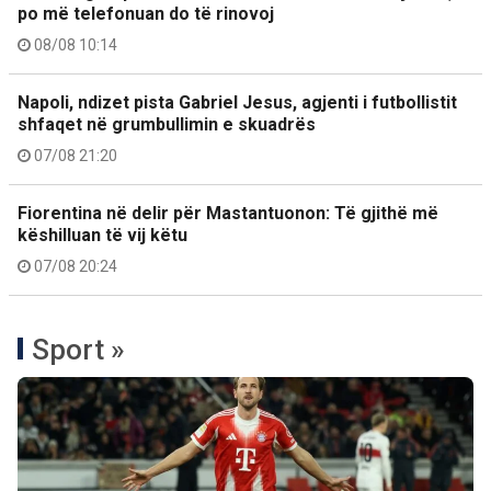
po më telefonuan do të rinovoj
08/08 10:14
Napoli, ndizet pista Gabriel Jesus, agjenti i futbollistit
shfaqet në grumbullimin e skuadrës
07/08 21:20
Fiorentina në delir për Mastantuonon: Të gjithë më
këshilluan të vij këtu
07/08 20:24
Sport »