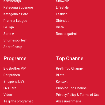
Kombëtarja
Showbiz
Kategoria Superiore
Lifestyle
Kategoria e Parë
Fashion
Premier League
Shëndeti
La Liga
Dieta
Serie A
Receta gatimi
Shumësportësh
Sport Gossip
Programe
Top Channel
Big Brother VIP
Rreth Top Channel
Për’puthen
Bileta
Shqipëria LIVE
Kontakt
Fiks Fare
Puno në Top Channel
Video
Privacy Policy & Terms of Use
Të gjitha programet
Aksesueshmëria