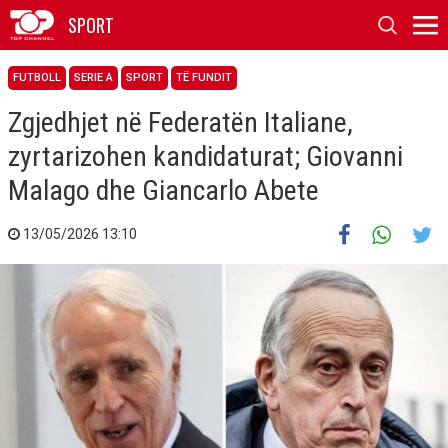
SPORT
FUTBOLL
SERIE A
SPORT
TË FUNDIT
Zgjedhjet në Federatën Italiane,
zyrtarizohen kandidaturat; Giovanni
Malago dhe Giancarlo Abete
13/05/2026 13:10