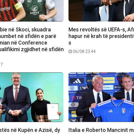
bie në Skoci, skuadra
Mes revoltës së UEFA-s, Afr
humbet në sfidën e parë
hapur në krah të presidenti
rnian në Conference
s
alifikimi zgjidhet në sfidën
06/08 23:44
47
stës në Kupën e Azisë, dy
Italia e Roberto Mancinit m