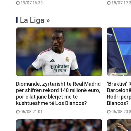
19/07 16:33
18/07 17:
La Liga »
Diomande, zyrtarisht te Real Madrid
‘Braktisi’ 
për shifrën rekord 140 milionë euro,
Barcelonë
por cilat janë blerjet më të
Rodri përp
kushtueshme të Los Blancos?
Blancos?
06/08 21:01
06/08 20: