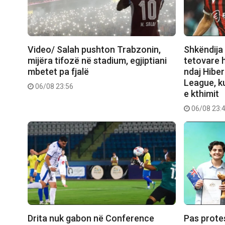
Video/ Salah pushton Trabzonin,
Shkëndija 
mijëra tifozë në stadium, egjiptiani
tetovare 
mbetet pa fjalë
ndaj Hibe
League, ku
06/08 23:56
e kthimit
06/08 23:
Drita nuk gabon në Conference
Pas prote