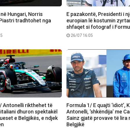
në Hungari, Norris
E pazakontë, Presidenti i nj
Piastri tradhtohet nga
europian lë kostumin zyrta
shfaqet si fotograf i Formu
15
26/07 16:05
 Antonelli rikthehet të
Formula 1/ E quajti ‘idiot’, 
italiani dhuron spektakël
Antonelli, ‘shkëndija’ me Ca
kueset e Belgjikës, e ndjek
Sainz gjatë provave të lira 
en
Belgjikë