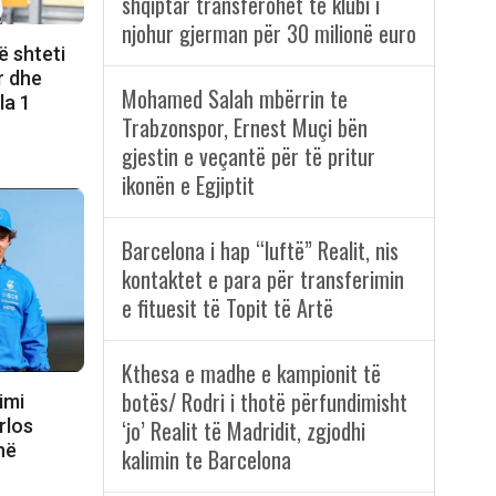
shqiptar transferohet te klubi i
njohur gjerman për 30 milionë euro
ë shteti
r dhe
Mohamed Salah mbërrin te
la 1
Trabzonspor, Ernest Muçi bën
gjestin e veçantë për të pritur
ikonën e Egjiptit
Barcelona i hap “luftë” Realit, nis
kontaktet e para për transferimin
e fituesit të Topit të Artë
Kthesa e madhe e kampionit të
botës/ Rodri i thotë përfundimisht
Kimi
rlos
‘jo’ Realit të Madridit, zgjodhi
në
kalimin te Barcelona