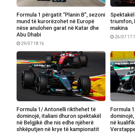
Formula 1 përgatit “Planin B”, sezoni
Spektakël 
mund të kurorëzohet në Europë
triumfon, 
nëse anulohen garat në Katar dhe
makina
Abu Dhabi
26/07 17:
29/07 18:16
Formula 1/ Antonelli rikthehet të
Formula 1/
dominojë, italiani dhuron spektakël
dominojë, 
në Belgjikë dhe nis edhe njëherë
në kualifi
shkëputjen në krye të kampionatit
Verstapp