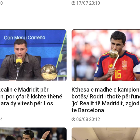
30
17/07 23:10
Realin e Madridit për
Kthesa e madhe e kampioni
n, por çfarë kishte thënë
botës/ Rodri i thotë përfun
ara dy vitesh për Los
‘jo’ Realit të Madridit, zgjod
te Barcelona
34
06/08 20:12