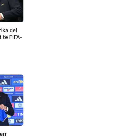
ika del
t të FIFA-
err