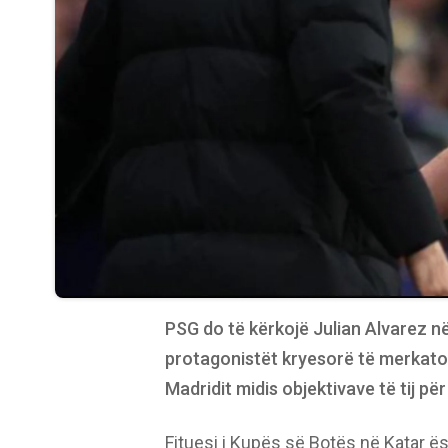
PSG do të kërkojë Julian Alvarez në
protagonistët kryesorë të merkatos 
Madridit midis objektivave të tij p
Fituesi i Kupës së Botës në Katar ësh