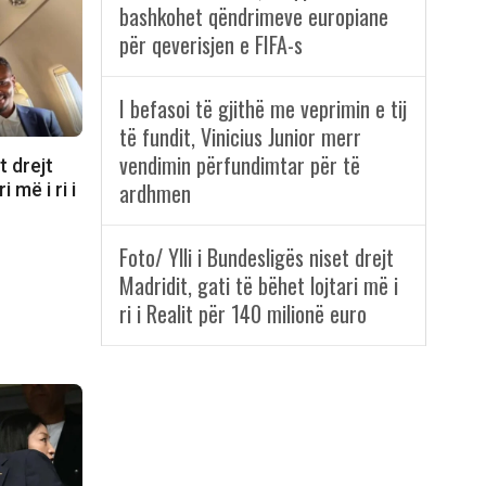
bashkohet qëndrimeve europiane
për qeverisjen e FIFA-s
I befasoi të gjithë me veprimin e tij
të fundit, Vinicius Junior merr
vendimin përfundimtar për të
t drejt
ardhmen
 më i ri i
Foto/ Ylli i Bundesligës niset drejt
Madridit, gati të bëhet lojtari më i
ri i Realit për 140 milionë euro