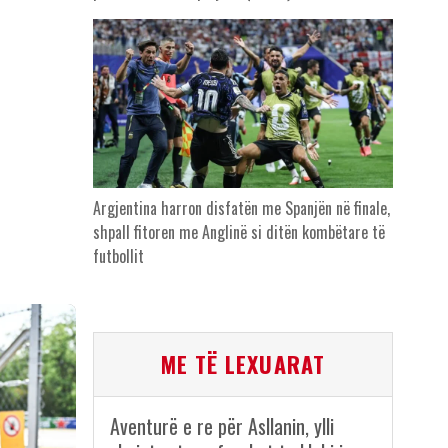
Argjentina harron disfatën me Spanjën në finale,
shpall fitoren me Anglinë si ditën kombëtare të
futbollit
ME TË LEXUARAT
Aventurë e re për Asllanin, ylli