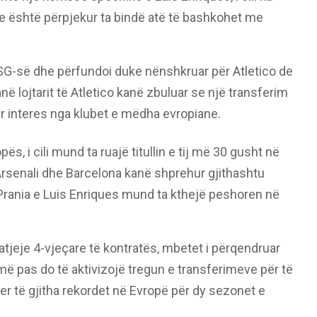
dhe është përpjekur ta bindë atë të bashkohet me
PSG-së dhe përfundoi duke nënshkruar për Atletico de
në lojtarit të Atletico kanë zbuluar se një transferim
ur interes nga klubet e mëdha evropiane.
s, i cili mund ta ruajë titullin e tij më 30 gusht në
 Arsenali dhe Barcelona kanë shprehur gjithashtu
. Prania e Luis Enriques mund ta kthejë peshoren në
gjatjeje 4-vjeçare të kontratës, mbetet i përqendruar
ë pas do të aktivizojë tregun e transferimeve për të
yer të gjitha rekordet në Evropë për dy sezonet e