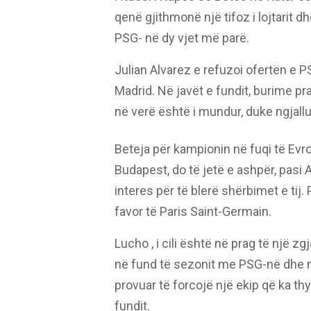
qenë gjithmonë një tifoz i lojtarit 
PSG- në dy vjet më parë.
Julian Alvarez e refuzoi ofertën e 
Madrid. Në javët e fundit, burime pra
në verë është i mundur, duke ngjall
Beteja për kampionin në fuqi të Evropë
Budapest, do të jetë e ashpër, pasi
interes për të blerë shërbimet e tij
favor të Paris Saint-Germain.
Lucho , i cili është në prag të një z
në fund të sezonit me PSG-në dhe m
provuar të forcojë një ekip që ka th
fundit.