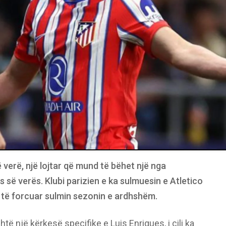
 verë, një lojtar që mund të bëhet një nga
së verës. Klubi parizien e ka sulmuesin e Atletico
ër të forcuar sulmin sezonin e ardhshëm.
të një kërkesë specifike e Luis Enriques, i cili ka