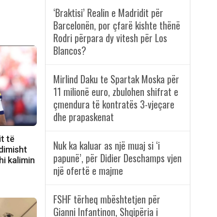
‘Braktisi’ Realin e Madridit për
Barcelonën, por çfarë kishte thënë
Rodri përpara dy vitesh për Los
Blancos?
Mirlind Daku te Spartak Moska për
11 milionë euro, zbulohen shifrat e
çmendura të kontratës 3-vjeçare
dhe prapaskenat
t të
Nuk ka kaluar as një muaj si ‘i
dimisht
papunë’, për Didier Deschamps vjen
hi kalimin
një ofertë e majme
FSHF tërheq mbështetjen për
Gianni Infantinon, Shqipëria i