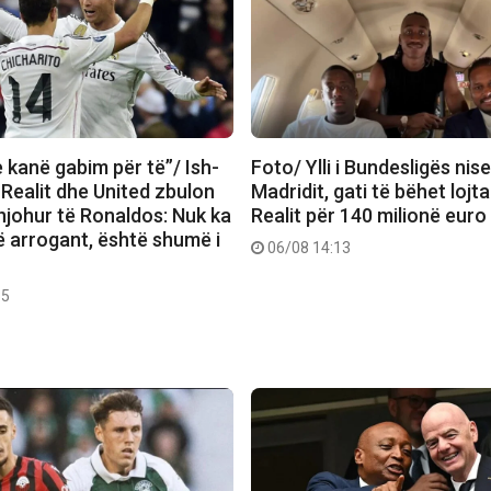
e kanë gabim për të”/ Ish-
Foto/ Ylli i Bundesligës nise
 Realit dhe United zbulon
Madridit, gati të bëhet lojtari
njohur të Ronaldos: Nuk ka
Realit për 140 milionë euro
ë arrogant, është shumë i
06/08 14:13
35