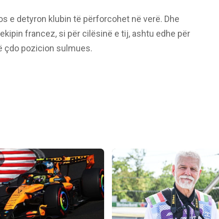
 e detyron klubin të përforcohet në verë. Dhe
 ekipin francez, si për cilësinë e tij, ashtu edhe për
në çdo pozicion sulmues.