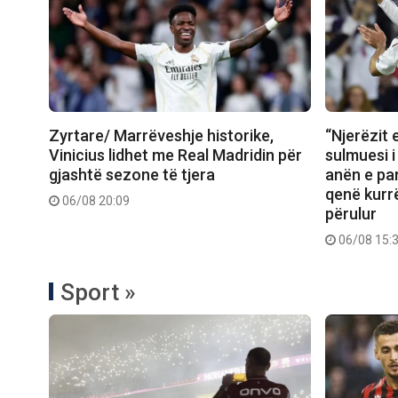
Zyrtare/ Marrëveshje historike,
“Njerëzit 
Vinicius lidhet me Real Madridin për
sulmuesi i
gjashtë sezone të tjera
anën e pa
qenë kurr
06/08 20:09
përulur
06/08 15:
Sport »