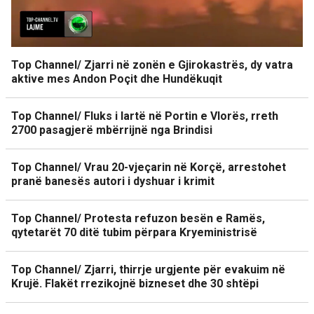
Top Channel/ Zjarri në zonën e Gjirokastrës, dy vatra
aktive mes Andon Poçit dhe Hundëkuqit
Top Channel/ Fluks i lartë në Portin e Vlorës, rreth
2700 pasagjerë mbërrijnë nga Brindisi
Top Channel/ Vrau 20-vjeçarin në Korçë, arrestohet
pranë banesës autori i dyshuar i krimit
Top Channel/ Protesta refuzon besën e Ramës,
qytetarët 70 ditë tubim përpara Kryeministrisë
Top Channel/ Zjarri, thirrje urgjente për evakuim në
Krujë. Flakët rrezikojnë bizneset dhe 30 shtëpi