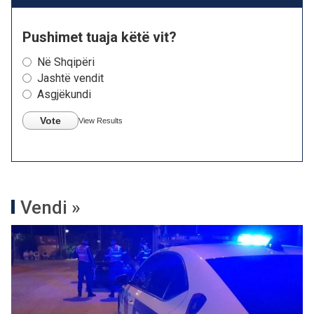
Pushimet tuaja këtë vit?
Në Shqipëri
Jashtë vendit
Asgjëkundi
Vote
View Results
Vendi »