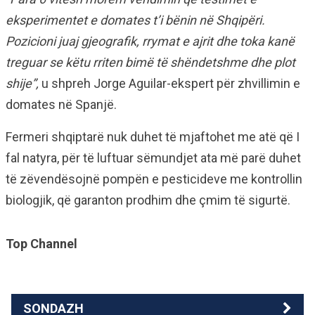
eksperimentet e domates t’i bënin në Shqipëri.
Pozicioni juaj gjeografik, rrymat e ajrit dhe toka kanë
treguar se këtu rriten bimë të shëndetshme dhe plot
shije”,
u shpreh Jorge Aguilar-ekspert për zhvillimin e
domates në Spanjë.
Fermeri shqiptarë nuk duhet të mjaftohet me atë që I
fal natyra, për të luftuar sëmundjet ata më parë duhet
të zëvendësojnë pompën e pesticideve me kontrollin
biologjik, që garanton prodhim dhe çmim të sigurtë.
Top Channel
SONDAZH