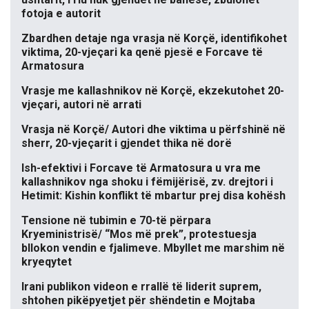
fotoja e autorit
Zbardhen detaje nga vrasja në Korçë, identifikohet
viktima, 20-vjeçari ka qenë pjesë e Forcave të
Armatosura
Vrasje me kallashnikov në Korçë, ekzekutohet 20-
vjeçari, autori në arrati
Vrasja në Korçë/ Autori dhe viktima u përfshinë në
sherr, 20-vjeçarit i gjendet thika në dorë
Ish-efektivi i Forcave të Armatosura u vra me
kallashnikov nga shoku i fëmijërisë, zv. drejtori i
Hetimit: Kishin konflikt të mbartur prej disa kohësh
Tensione në tubimin e 70-të përpara
Kryeministrisë/ “Mos më prek”, protestuesja
bllokon vendin e fjalimeve. Mbyllet me marshim në
kryeqytet
Irani publikon videon e rrallë të liderit suprem,
shtohen pikëpyetjet për shëndetin e Mojtaba