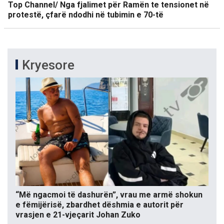
Top Channel/ Nga fjalimet për Ramën te tensionet në
protestë, çfarë ndodhi në tubimin e 70-të
Kryesore
“Më ngacmoi të dashurën”, vrau me armë shokun
e fëmijërisë, zbardhet dëshmia e autorit për
vrasjen e 21-vjeçarit Johan Zuko