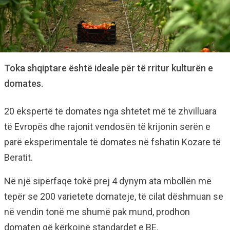
Toka shqiptare është ideale për të rritur kulturën e
domates.
20 ekspertë të domates nga shtetet më të zhvilluara
të Evropës dhe rajonit vendosën të krijonin serën e
parë eksperimentale të domates në fshatin Kozare të
Beratit.
Në një sipërfaqe tokë prej 4 dynym ata mbollën më
tepër se 200 varietete domateje, të cilat dëshmuan se
në vendin tonë me shumë pak mund, prodhon
domaten që kërkojnë standardet e BE.