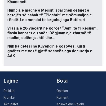
Khameneit
Humbja e madhe e Messit, zbardhen detajet e
betejës së babait të “Pleshtit” me sëmundjen e
rëndë: Leo mendoi të largohej nga Botërori
Vrasja e 20-vjeçarit në Korçë/ “Jemi të frikësuar”,
flasin banorët e zonës: Dëgjuam një zhurmë të
madhe, dolëm jashtë dhe…
Nuk ka qetësi në Kuvendin e Kosovës, Kurti
goditet me vezë gjatë seancës nga deputetja e
AAK
Lajme
Bota
Politikë
Opinion
Kronikë
Koment
Aktualitet
Kosova dhe Rajoni