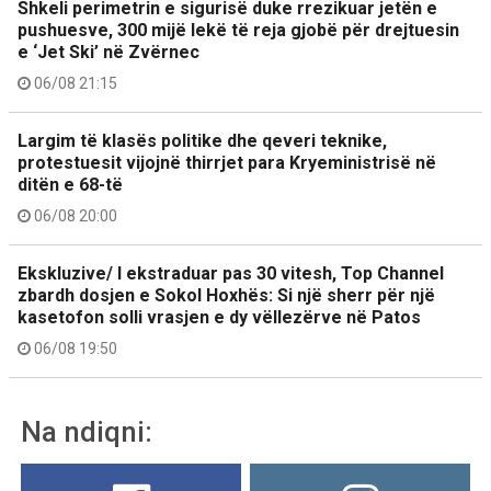
Shkeli perimetrin e sigurisë duke rrezikuar jetën e
pushuesve, 300 mijë lekë të reja gjobë për drejtuesin
e ‘Jet Ski’ në Zvërnec
06/08 21:15
Largim të klasës politike dhe qeveri teknike,
protestuesit vijojnë thirrjet para Kryeministrisë në
ditën e 68-të
06/08 20:00
Ekskluzive/ I ekstraduar pas 30 vitesh, Top Channel
zbardh dosjen e Sokol Hoxhës: Si një sherr për një
kasetofon solli vrasjen e dy vëllezërve në Patos
06/08 19:50
Na ndiqni: