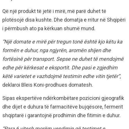
Që një produkt të jetë i mirë, më parë duhet të
plotësojë disa kushte. Dhe domatja e rritur në Shqipëri
i përmbush ato pa kërkuan shumë mund.
“Një domate e mirë për tregun tonë është kjo këtu ka
formën e duhur, nga ngjyrën, aromën shijen dhe
fortësinë për transport. Sepse ne duhet të mendojmë
edhe për kërkesat e eksportit. Dhe pasi e zgjedhim
këtë varietet e vazhdojmë testimin edhe vitin tjetër”
,
deklaroi Bleis Koni-prodhues domatesh.
Sipas ekspertëve ndërkombëtare pozicioni gjeografik
dhe dijet e duhura të farmacitëve bujqësore, fermerit
shqiptarë i garantojnë prodhimin dhe fitimin e duhur.
“Para 6 vitesh morëm vendimin që testimet e