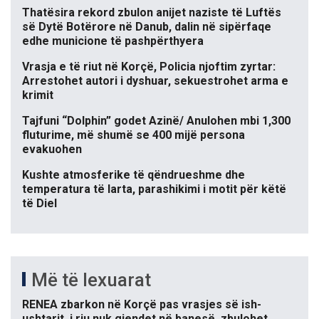
Thatësira rekord zbulon anijet naziste të Luftës
së Dytë Botërore në Danub, dalin në sipërfaqe
edhe municione të pashpërthyera
Vrasja e të riut në Korçë, Policia njoftim zyrtar:
Arrestohet autori i dyshuar, sekuestrohet arma e
krimit
Tajfuni “Dolphin” godet Azinë/ Anulohen mbi 1,300
fluturime, më shumë se 400 mijë persona
evakuohen
Kushte atmosferike të qëndrueshme dhe
temperatura të larta, parashikimi i motit për këtë
të Diel
Më të lexuarat
RENEA zbarkon në Korçë pas vrasjes së ish-
ushtarit, i riu nuk gjendet në banesë, zbulohet