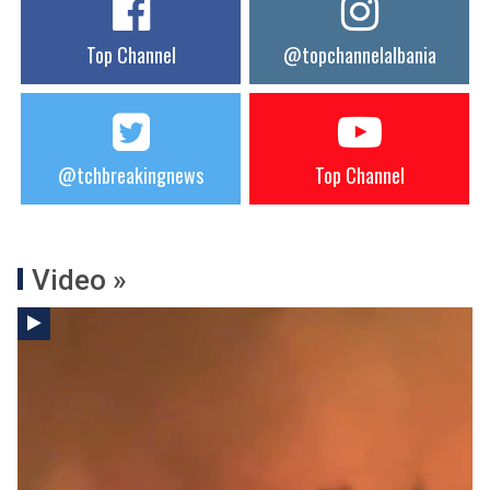
Top Channel
@topchannelalbania
@tchbreakingnews
Top Channel
Video »