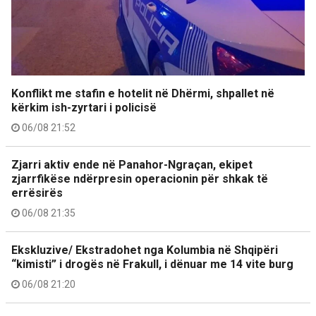
Konflikt me stafin e hotelit në Dhërmi, shpallet në
kërkim ish-zyrtari i policisë
06/08 21:52
Zjarri aktiv ende në Panahor-Ngraçan, ekipet
zjarrfikëse ndërpresin operacionin për shkak të
errësirës
06/08 21:35
Ekskluzive/ Ekstradohet nga Kolumbia në Shqipëri
“kimisti” i drogës në Frakull, i dënuar me 14 vite burg
06/08 21:20