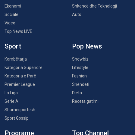
Ekonomi
Shkencë dhe Teknologji
Sociale
Auto
Video
Top News LIVE
Sport
Pop News
Kombëtarja
Showbiz
Kategoria Superiore
Lifestyle
Kategoria e Parë
Fashion
Premier League
Shëndeti
La Liga
Dieta
Serie A
Receta gatimi
Shumësportësh
Sport Gossip
Programe
Top Channel