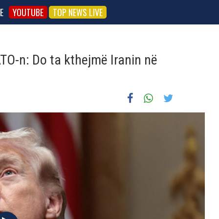
E
YOUTUBE
TOP NEWS LIVE
ATO-n: Do ta kthejmë Iranin në