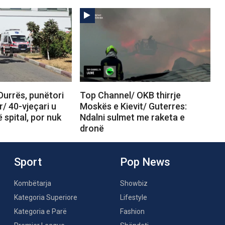
Durrës, punëtori
Top Channel/ OKB thirrje
r/ 40-vjeçari u
Moskës e Kievit/ Guterres:
 spital, por nuk
Ndalni sulmet me raketa e
dronë
Sport
Pop News
Kombëtarja
Showbiz
Kategoria Superiore
Lifestyle
Kategoria e Parë
Fashion