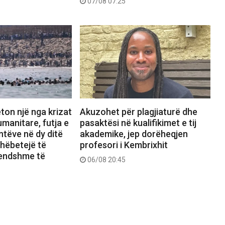
07/08 07:25
ton një nga krizat
Akuzohet për plagjiaturë dhe
manitare, futja e
pasaktësi në kualifikimet e tij
tëve në dy ditë
akademike, jep dorëheqjen
shëbetejë të
profesori i Kembrixhit
rendshme të
06/08 20:45