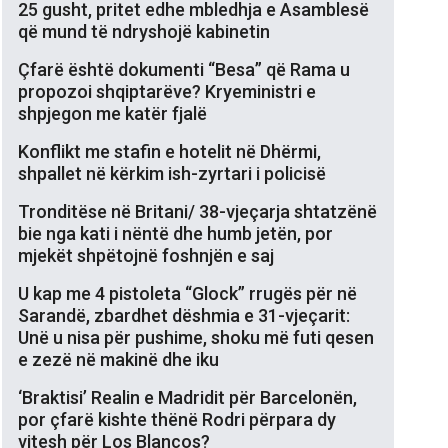
25 gusht, pritet edhe mbledhja e Asamblesë
që mund të ndryshojë kabinetin
Çfarë është dokumenti “Besa” që Rama u
propozoi shqiptarëve? Kryeministri e
shpjegon me katër fjalë
Konflikt me stafin e hotelit në Dhërmi,
shpallet në kërkim ish-zyrtari i policisë
Tronditëse në Britani/ 38-vjeçarja shtatzënë
bie nga kati i nëntë dhe humb jetën, por
mjekët shpëtojnë foshnjën e saj
U kap me 4 pistoleta “Glock” rrugës për në
Sarandë, zbardhet dëshmia e 31-vjeçarit:
Unë u nisa për pushime, shoku më futi qesen
e zezë në makinë dhe iku
‘Braktisi’ Realin e Madridit për Barcelonën,
por çfarë kishte thënë Rodri përpara dy
vitesh për Los Blancos?