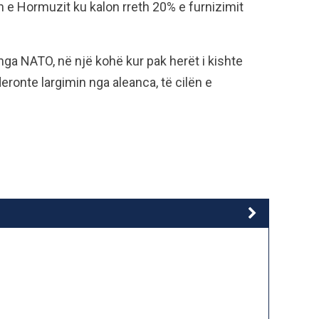
 e Hormuzit ku kalon rreth 20% e furnizimit
ga NATO, në një kohë kur pak herët i kishte
ronte largimin nga aleanca, të cilën e