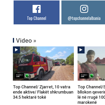
Top Channel
@topchannelalbania
Video »
Top Channel/ Zjarret, 10 vatra
Top Channel/S
ende aktive/ Flakët shkrumbuan
bllokon qeveri
34.5 hektarë tokë
lë në rrugë 10
marokenë