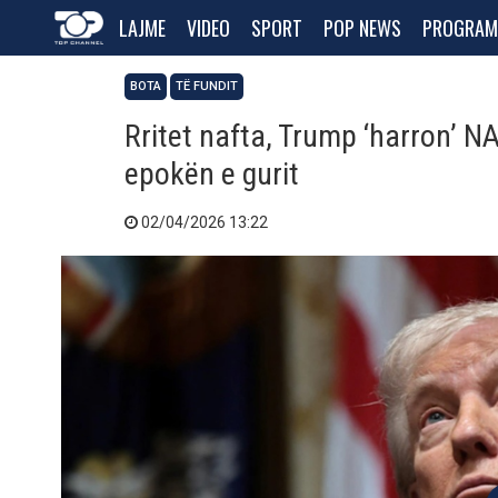
LAJME
VIDEO
SPORT
POP NEWS
PROGRAM
BOTA
TË FUNDIT
Rritet nafta, Trump ‘harron’ N
epokën e gurit
02/04/2026 13:22