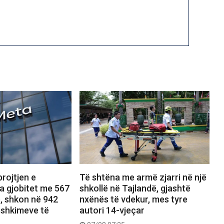
rojtjen e
Të shtëna me armë zjarri në një
a gjobitet me 567
shkollë në Tajlandë, gjashtë
ë, shkon në 942
nxënës të vdekur, mes tyre
dëshkimeve të
autori 14-vjeçar