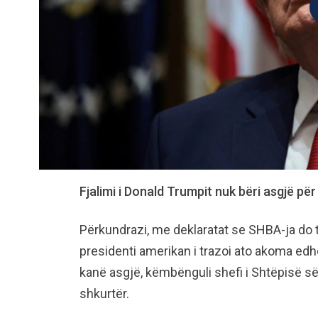
Fjalimi i Donald Trumpit nuk bëri asgjë për
Përkundrazi, me deklaratat se SHBA-ja do t
presidenti amerikan i trazoi ato akoma edh
kanë asgjë, këmbënguli shefi i Shtëpisë së
shkurtër.