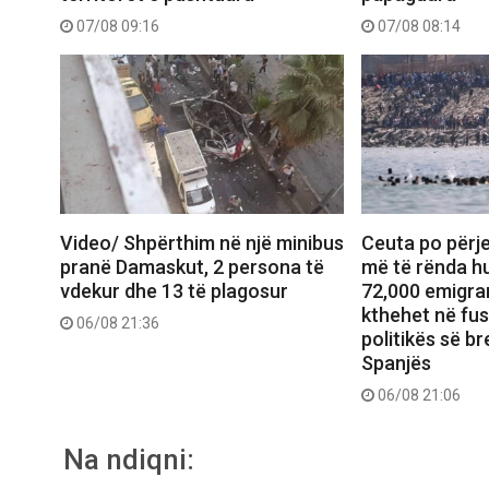
07/08 09:16
07/08 08:14
Video/ Shpërthim në një minibus
Ceuta po përje
pranë Damaskut, 2 persona të
më të rënda hu
vdekur dhe 13 të plagosur
72,000 emigran
kthehet në fu
06/08 21:36
politikës së b
Spanjës
06/08 21:06
Na ndiqni: