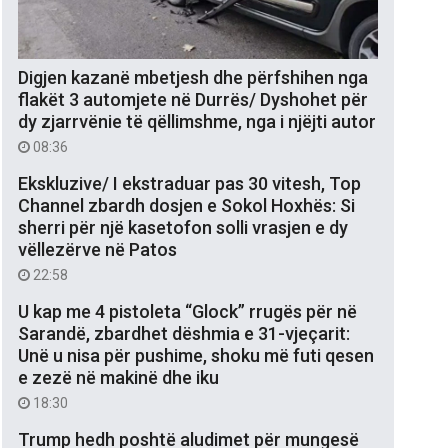
Digjen kazanë mbetjesh dhe përfshihen nga
flakët 3 automjete në Durrës/ Dyshohet për
dy zjarrvënie të qëllimshme, nga i njëjti autor
08:36
Ekskluzive/ I ekstraduar pas 30 vitesh, Top
Channel zbardh dosjen e Sokol Hoxhës: Si
sherri për një kasetofon solli vrasjen e dy
vëllezërve në Patos
22:58
U kap me 4 pistoleta “Glock” rrugës për në
Sarandë, zbardhet dëshmia e 31-vjeçarit:
Unë u nisa për pushime, shoku më futi qesen
e zezë në makinë dhe iku
18:30
Trump hedh poshtë aludimet për mungesë