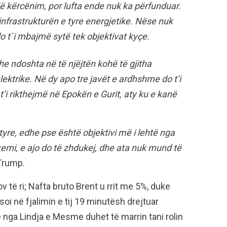
jë kërcënim, por lufta ende nuk ka përfunduar.
nfrastrukturën e tyre energjetike. Nëse nuk
o t`i mbajmë sytë tek objektivat kyçe.
he ndoshta në të njëjtën kohë të gjitha
lektrike. Në dy apo tre javët e ardhshme do t’i
 rikthejmë në Epokën e Gurit, aty ku e kanë
tyre, edhe pse është objektivi më i lehtë nga
emi, e ajo do të zhdukej, dhe ata nuk mund të
Trump.
 të ri; Nafta bruto Brent u rrit me 5%, duke
oi në fjalimin e tij 19 minutësh drejtuar
 nga Lindja e Mesme duhet të marrin tani rolin