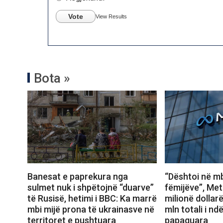
Vote
View Results
Bota »
Banesat e paprekura nga
“Dështoi në mb
sulmet nuk i shpëtojnë “duarve”
fëmijëve”, Met
të Rusisë, hetimi i BBC: Ka marrë
milionë dollar
mbi mijë prona të ukrainasve në
mln totali i n
territoret e pushtuara
papaguara