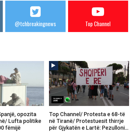
@tchbreakingnews
Top Channel
panjë, opozita
Top Channel/ Protesta e 68-të
në/ Lufta politike
në Tiranë/ Protestuesit thirrje
00 fëmijë
për Gjykatën e Lartë: Pezulloni…