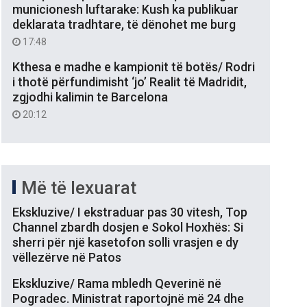
municionesh luftarake: Kush ka publikuar
deklarata tradhtare, të dënohet me burg
17:48
Kthesa e madhe e kampionit të botës/ Rodri
i thotë përfundimisht ‘jo’ Realit të Madridit,
zgjodhi kalimin te Barcelona
20:12
Më të lexuarat
Ekskluzive/ I ekstraduar pas 30 vitesh, Top
Channel zbardh dosjen e Sokol Hoxhës: Si
sherri për një kasetofon solli vrasjen e dy
vëllezërve në Patos
Ekskluzive/ Rama mbledh Qeverinë në
Pogradec. Ministrat raportojnë më 24 dhe