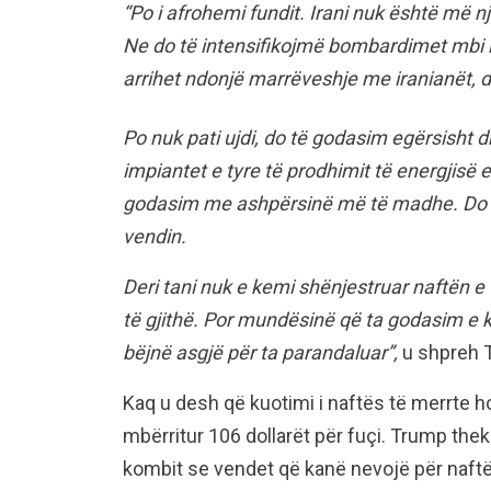
“Po i afrohemi fundit. Irani nuk është më n
Ne do të intensifikojmë bombardimet mbi i
arrihet ndonjë marrëveshje me iranianët, d
Po nuk pati ujdi, do të godasim egërsisht d
impiantet e tyre të prodhimit të energjisë e
godasim me ashpërsinë më të madhe. Do t’i
vendin.
Deri tani nuk e kemi shënjestruar naftën e 
të gjithë. Por mundësinë që ta godasim e k
bëjnë asgjë për ta parandaluar”,
u shpreh 
Kaq u desh që kuotimi i naftës të merrte hov
mbërritur 106 dollarët për fuçi. Trump theks
kombit se vendet që kanë nevojë për naftë