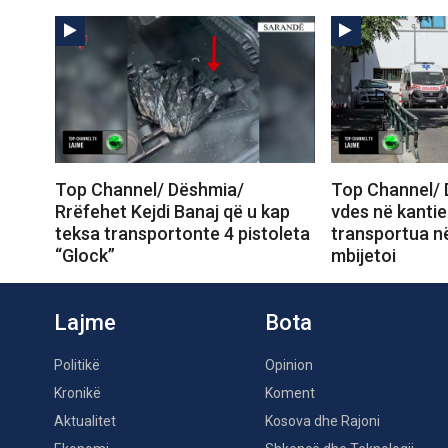
Top Channel/ Dëshmia/
Top Channel/ 
Rrëfehet Kejdi Banaj që u kap
vdes në kantie
teksa transportonte 4 pistoleta
transportua në
“Glock”
mbijetoi
Lajme
Bota
Politikë
Opinion
Kronikë
Koment
Aktualitet
Kosova dhe Rajoni