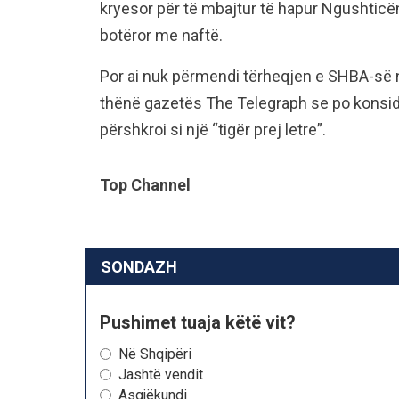
kryesor për të mbajtur të hapur Ngushticën
botëror me naftë.
Por ai nuk përmendi tërheqjen e SHBA-së n
thënë gazetës The Telegraph se po konside
përshkroi si një “tigër prej letre”.
Top Channel
SONDAZH
Pushimet tuaja këtë vit?
Në Shqipëri
Jashtë vendit
Asgjëkundi