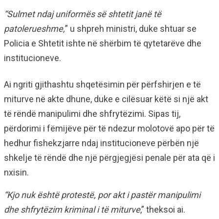
“Sulmet ndaj uniformës së shtetit janë të
patolerueshme,
” u shpreh ministri, duke shtuar se
Policia e Shtetit ishte në shërbim të qytetarëve dhe
institucioneve.
Ai ngriti gjithashtu shqetësimin për përfshirjen e të
miturve në akte dhune, duke e cilësuar këtë si një akt
të rëndë manipulimi dhe shfrytëzimi. Sipas tij,
përdorimi i fëmijëve për të ndezur molotovë apo për të
hedhur fishekzjarre ndaj institucioneve përbën një
shkelje të rëndë dhe një përgjegjësi penale për ata që i
nxisin.
“Kjo nuk është protestë, por akt i pastër manipulimi
dhe shfrytëzim kriminal i të miturve
,” theksoi ai.