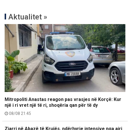
Aktualitet »
Mitropoliti Anastas reagon pas vrasjes në Korçë: Kur
një i ri vret një të ri, shoqëria qan për të dy
08/08 21:45
Zjarri në Abazë të Krujës, ndërhyrje intensive nga ajri