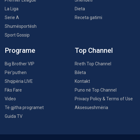
Premier League
Shëndeti
La Liga
Dieta
Serie A
Receta gatimi
Shumësportësh
Sport Gossip
Programe
Top Channel
Big Brother VIP
Rreth Top Channel
Për’puthen
Bileta
Shqipëria LIVE
Kontakt
Fiks Fare
Puno në Top Channel
Video
Privacy Policy & Terms of Use
Të gjitha programet
Aksesueshmëria
Guida TV