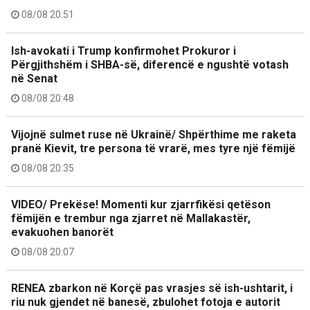
08/08 20:51
Ish-avokati i Trump konfirmohet Prokuror i
Përgjithshëm i SHBA-së, diferencë e ngushtë votash
në Senat
08/08 20:48
Vijojnë sulmet ruse në Ukrainë/ Shpërthime me raketa
pranë Kievit, tre persona të vrarë, mes tyre një fëmijë
08/08 20:35
VIDEO/ Prekëse! Momenti kur zjarrfikësi qetëson
fëmijën e trembur nga zjarret në Mallakastër,
evakuohen banorët
08/08 20:07
RENEA zbarkon në Korçë pas vrasjes së ish-ushtarit, i
riu nuk gjendet në banesë, zbulohet fotoja e autorit