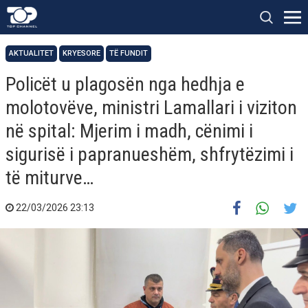
AKTUALITET
KRYESORE
TË FUNDIT
Policët u plagosën nga hedhja e
molotovëve, ministri Lamallari i viziton
në spital: Mjerim i madh, cënimi i
sigurisë i papranueshëm, shfrytëzimi i
të miturve…
22/03/2026 23:13