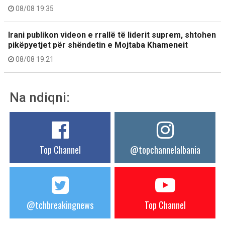
08/08 19:35
Irani publikon videon e rrallë të liderit suprem, shtohen
pikëpyetjet për shëndetin e Mojtaba Khameneit
08/08 19:21
Na ndiqni:
Top Channel
@topchannelalbania
@tchbreakingnews
Top Channel