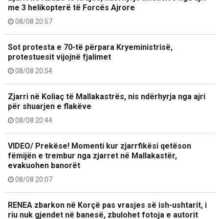
me 3 helikopterë të Forcës Ajrore
08/08 20:57
Sot protesta e 70-të përpara Kryeministrisë,
protestuesit vijojnë fjalimet
08/08 20:54
Zjarri në Koliaç të Mallakastrës, nis ndërhyrja nga ajri
për shuarjen e flakëve
08/08 20:44
VIDEO/ Prekëse! Momenti kur zjarrfikësi qetëson
fëmijën e trembur nga zjarret në Mallakastër,
evakuohen banorët
08/08 20:07
RENEA zbarkon në Korçë pas vrasjes së ish-ushtarit, i
riu nuk gjendet në banesë, zbulohet fotoja e autorit