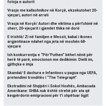
fotoja e autorit
Vrasje me kallashnikov në Korçë, ekzekutohet 20-
vjeçari, autori në arrati
Vrasja në Korçë/ Autori dhe viktima u përfshinë në
sherr, 20-vjeçarit i gjendet thika në dorë
E trishtë/ Zi në familjen e Messit, babai i ikones
argjentinase ndahet nga jeta në moshën 68-
vjeçare
Ish konkurrentja e “Për’Puthen” bëhet nënë për
herë të parë, emocionon me dedikimin: Dielli im,
gjithçka e imja
Skandal/ E dashura e Infantinos u pagua nga UEFA,
pretendimi tronditës i “The Telegraph”
Ekstradimi në Shqipëri i Sokol Hoxhës, Ambasada
Amerikane: SHBA nuk është strehë për ata që
keqpërdorin emigracioni për t’i shpëtuar ligjit