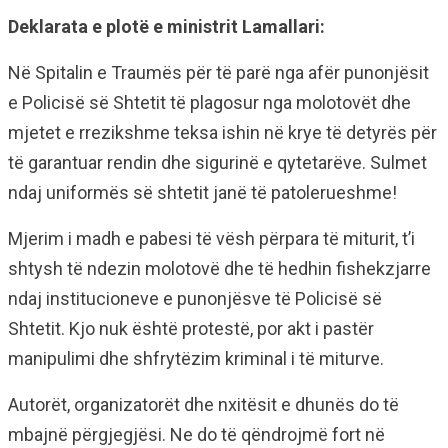
Deklarata e plotë e ministrit Lamallari:
Në Spitalin e Traumës për të parë nga afër punonjësit
e Policisë së Shtetit të plagosur nga molotovët dhe
mjetet e rrezikshme teksa ishin në krye të detyrës për
të garantuar rendin dhe sigurinë e qytetarëve. Sulmet
ndaj uniformës së shtetit janë të patolerueshme!
Mjerim i madh e pabesi të vësh përpara të miturit, t’i
shtysh të ndezin molotovë dhe të hedhin fishekzjarre
ndaj institucioneve e punonjësve të Policisë së
Shtetit. Kjo nuk është protestë, por akt i pastër
manipulimi dhe shfrytëzim kriminal i të miturve.
Autorët, organizatorët dhe nxitësit e dhunës do të
mbajnë përgjegjësi. Ne do të qëndrojmë fort në