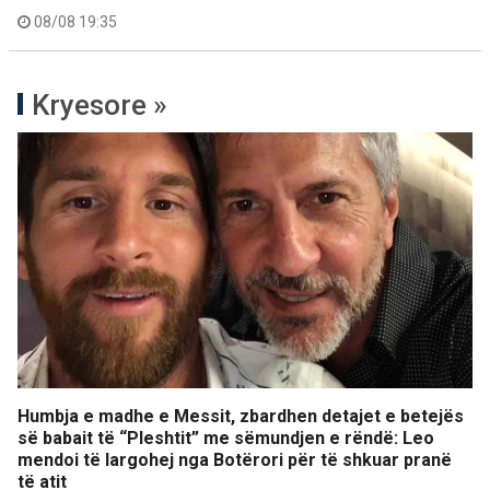
08/08 19:35
Kryesore »
Humbja e madhe e Messit, zbardhen detajet e betejës
së babait të “Pleshtit” me sëmundjen e rëndë: Leo
mendoi të largohej nga Botërori për të shkuar pranë
të atit