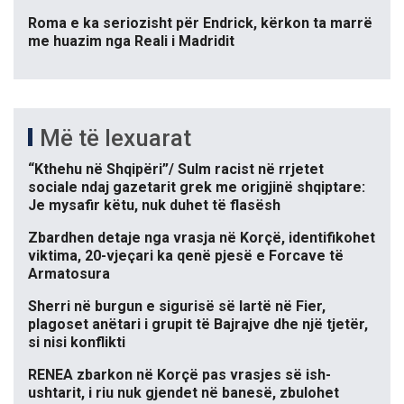
Roma e ka seriozisht për Endrick, kërkon ta marrë
me huazim nga Reali i Madridit
Më të lexuarat
“Kthehu në Shqipëri”/ Sulm racist në rrjetet
sociale ndaj gazetarit grek me origjinë shqiptare:
Je mysafir këtu, nuk duhet të flasësh
Zbardhen detaje nga vrasja në Korçë, identifikohet
viktima, 20-vjeçari ka qenë pjesë e Forcave të
Armatosura
Sherri në burgun e sigurisë së lartë në Fier,
plagoset anëtari i grupit të Bajrajve dhe një tjetër,
si nisi konflikti
RENEA zbarkon në Korçë pas vrasjes së ish-
ushtarit, i riu nuk gjendet në banesë, zbulohet