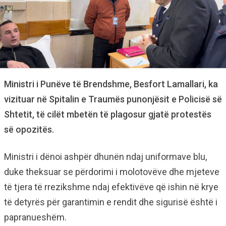
Ministri i Punëve të Brendshme, Besfort Lamallari, ka
vizituar në Spitalin e Traumës punonjësit e Policisë së
Shtetit, të cilët mbetën të plagosur gjatë protestës
së opozitës.
Ministri i dënoi ashpër dhunën ndaj uniformave blu,
duke theksuar se përdorimi i molotovëve dhe mjeteve
të tjera të rrezikshme ndaj efektivëve që ishin në krye
të detyrës për garantimin e rendit dhe sigurisë është i
papranueshëm.