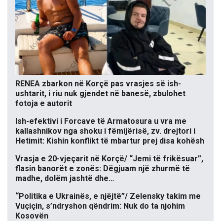
RENEA zbarkon në Korçë pas vrasjes së ish-
ushtarit, i riu nuk gjendet në banesë, zbulohet
fotoja e autorit
Ish-efektivi i Forcave të Armatosura u vra me
kallashnikov nga shoku i fëmijërisë, zv. drejtori i
Hetimit: Kishin konflikt të mbartur prej disa kohësh
Vrasja e 20-vjeçarit në Korçë/ “Jemi të frikësuar”,
flasin banorët e zonës: Dëgjuam një zhurmë të
madhe, dolëm jashtë dhe…
“Politika e Ukrainës, e njëjtë”/ Zelensky takim me
Vuçiçin, s’ndryshon qëndrim: Nuk do ta njohim
Kosovën