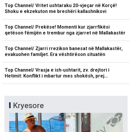
Top Channel/ Vritet ushtaraku 20-vjeçar në Korçë!
Shoku e ekzekuton me breshëri kallashnikovi
Top Channel/ Prekëse! Momenti kur zjarrfikësi
qetëson fëmijën e trembur nga zjarret në Mallakastër
Top Channel/ Zjarri rrezikon banesat në Mallakastër,
evakuohen familjet. Era vështirëson situatën
Top Channel/ Vrasja e ish-ushtarit, zv. drejtori i
Hetimit: Konflikt i mbartur mes shokësh, prej…
Kryesore