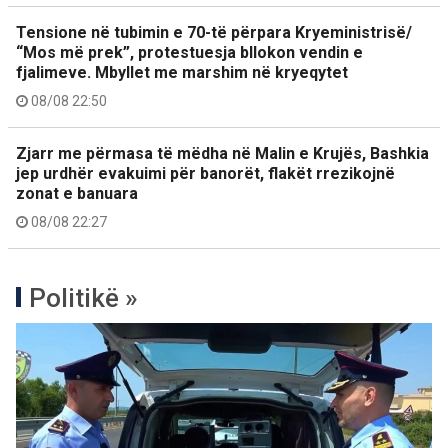
Tensione në tubimin e 70-të përpara Kryeministrisë/
“Mos më prek”, protestuesja bllokon vendin e
fjalimeve. Mbyllet me marshim në kryeqytet
08/08 22:50
Zjarr me përmasa të mëdha në Malin e Krujës, Bashkia
jep urdhër evakuimi për banorët, flakët rrezikojnë
zonat e banuara
08/08 22:27
Politikë »