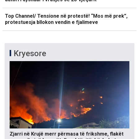
Top Channel/ Tensione në protestë! “Mos më prek”,
protestuesja bllokon vendin e fjalimeve
Kryesore
Zjarri në Krujë merr përmasa të frikshme, flakët