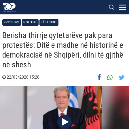
KRYESORE
POLITIKË
TË FUNDIT
Berisha thirrje qytetarëve pak para
protestës: Ditë e madhe në historinë e
demokracisë në Shqipëri, dilni të gjithë
në shesh
22/03/2026 15:26