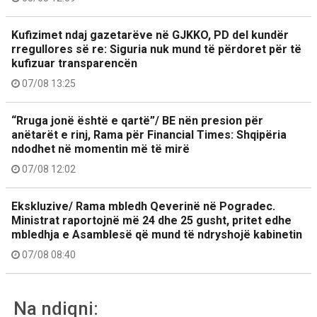
Kufizimet ndaj gazetarëve në GJKKO, PD del kundër
rregullores së re: Siguria nuk mund të përdoret për të
kufizuar transparencën
07/08 13:25
“Rruga jonë është e qartë”/ BE nën presion për
anëtarët e rinj, Rama për Financial Times: Shqipëria
ndodhet në momentin më të mirë
07/08 12:02
Ekskluzive/ Rama mbledh Qeverinë në Pogradec.
Ministrat raportojnë më 24 dhe 25 gusht, pritet edhe
mbledhja e Asamblesë që mund të ndryshojë kabinetin
07/08 08:40
Na ndiqni: