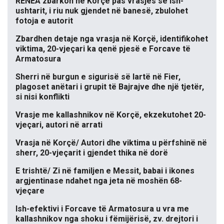
RENEA zbarkon në Korçë pas vrasjes së ish-
ushtarit, i riu nuk gjendet në banesë, zbulohet
fotoja e autorit
Zbardhen detaje nga vrasja në Korçë, identifikohet
viktima, 20-vjeçari ka qenë pjesë e Forcave të
Armatosura
Sherri në burgun e sigurisë së lartë në Fier,
plagoset anëtari i grupit të Bajrajve dhe një tjetër,
si nisi konflikti
Vrasje me kallashnikov në Korçë, ekzekutohet 20-
vjeçari, autori në arrati
Vrasja në Korçë/ Autori dhe viktima u përfshinë në
sherr, 20-vjeçarit i gjendet thika në dorë
E trishtë/ Zi në familjen e Messit, babai i ikones
argjentinase ndahet nga jeta në moshën 68-
vjeçare
Ish-efektivi i Forcave të Armatosura u vra me
kallashnikov nga shoku i fëmijërisë, zv. drejtori i