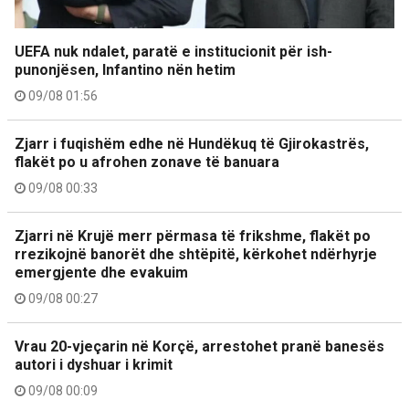
UEFA nuk ndalet, paratë e institucionit për ish-
punonjësen, Infantino nën hetim
09/08 01:56
Zjarr i fuqishëm edhe në Hundëkuq të Gjirokastrës,
flakët po u afrohen zonave të banuara
09/08 00:33
Zjarri në Krujë merr përmasa të frikshme, flakët po
rrezikojnë banorët dhe shtëpitë, kërkohet ndërhyrje
emergjente dhe evakuim
09/08 00:27
Vrau 20-vjeçarin në Korçë, arrestohet pranë banesës
autori i dyshuar i krimit
09/08 00:09