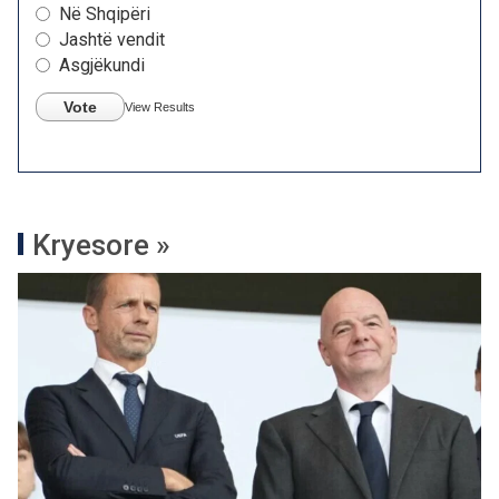
Në Shqipëri
Jashtë vendit
Asgjëkundi
Vote
View Results
Kryesore »