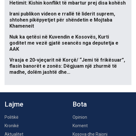
Hetimit: Kishin konflikt të mbartur prej disa kohësh
Irani publikon videon e rrallë të liderit suprem,
shtohen pikëpyetjet për shëndetin e Mojtaba
Khameneit
Nuk ka qetësi në Kuvendin e Kosovës, Kurti
goditet me vezë gjatë seancës nga deputetja e
AAK
Vrasja e 20-vjeçarit në Korçë/ “Jemi të frikësuar”,
flasin banorët e zonës: Dëgjuam një zhurmë të
madhe, dolëm jashtë dhe…
Lajme
Bota
Politikë
Opinion
Kronikë
Koment
Aktualitet
Kosova dhe Rajoni