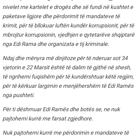
nivelet me kartelet e drogës dhe së fundi në kushtet e
paketave ligjore dhe përdorimit të mandateve të
krimit, për të bllokuar luftën kundër korrupsionit, për të
mbrojtur korrupsionin, vjedhjen e qytetarëve shqiptarë
nga Edi Rama dhe organizata e tij kriminale.
Ndaj dhe mënyra më dinjitoze për të nderuar sot 34
vjetorin e 22 Marsit është të dalim të gjithë në shesh,
të ngrihemi fuqishëm për të kundërshtuar këtë regjim,
për të kërkuar largimin e menjëhershëm të Edi Ramës
nga pushteti.
Për ti dëshmuar Edi Ramës dhe botës se, ne nuk
pajtohemi kurrë me farsat zgjedhore.
Nuk pajtohemi kurrë me përdorimin e mandateve të