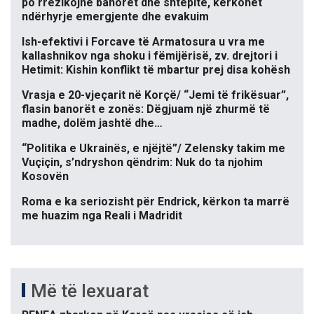
po rrezikojnë banorët dhe shtëpitë, kërkohet
ndërhyrje emergjente dhe evakuim
Ish-efektivi i Forcave të Armatosura u vra me
kallashnikov nga shoku i fëmijërisë, zv. drejtori i
Hetimit: Kishin konflikt të mbartur prej disa kohësh
Vrasja e 20-vjeçarit në Korçë/ “Jemi të frikësuar”,
flasin banorët e zonës: Dëgjuam një zhurmë të
madhe, dolëm jashtë dhe…
“Politika e Ukrainës, e njëjtë”/ Zelensky takim me
Vuçiçin, s’ndryshon qëndrim: Nuk do ta njohim
Kosovën
Roma e ka seriozisht për Endrick, kërkon ta marrë
me huazim nga Reali i Madridit
Më të lexuarat