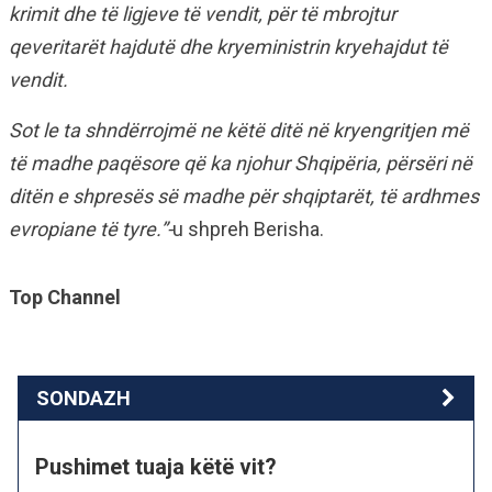
krimit dhe të ligjeve të vendit, për të mbrojtur
qeveritarët hajdutë dhe kryeministrin kryehajdut të
vendit.
Sot le ta shndërrojmë ne këtë ditë në kryengritjen më
të madhe paqësore që ka njohur Shqipëria, përsëri në
ditën e shpresës së madhe për shqiptarët, të ardhmes
evropiane të tyre.”-
u shpreh Berisha.
Top Channel
SONDAZH
Pushimet tuaja këtë vit?