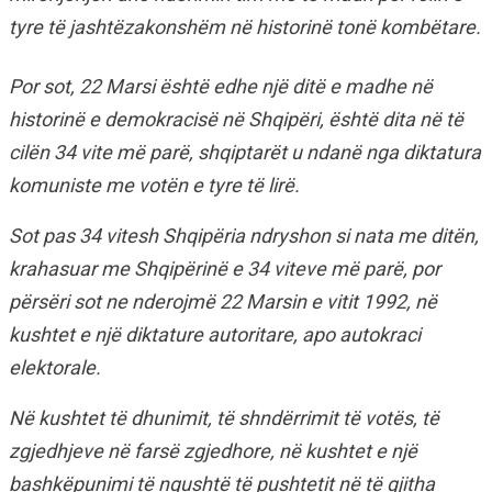
tyre të jashtëzakonshëm në historinë tonë kombëtare.
Por sot, 22 Marsi është edhe një ditë e madhe në
historinë e demokracisë në Shqipëri, është dita në të
cilën 34 vite më parë, shqiptarët u ndanë nga diktatura
komuniste me votën e tyre të lirë.
Sot pas 34 vitesh Shqipëria ndryshon si nata me ditën,
krahasuar me Shqipërinë e 34 viteve më parë, por
përsëri sot ne nderojmë 22 Marsin e vitit 1992, në
kushtet e një diktature autoritare, apo autokraci
elektorale.
Në kushtet të dhunimit, të shndërrimit të votës, të
zgjedhjeve në farsë zgjedhore, në kushtet e një
bashkëpunimi të ngushtë të pushtetit në të gjitha