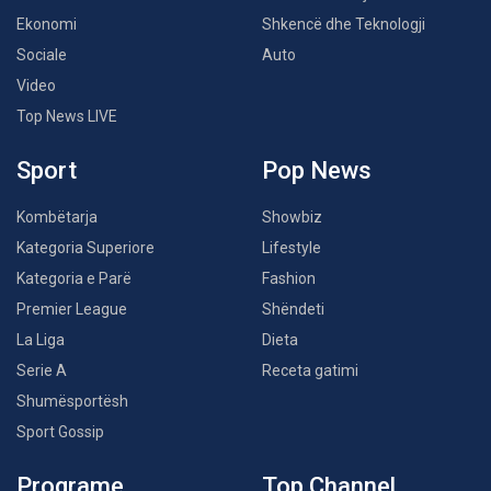
Ekonomi
Shkencë dhe Teknologji
Sociale
Auto
Video
Top News LIVE
Sport
Pop News
Kombëtarja
Showbiz
Kategoria Superiore
Lifestyle
Kategoria e Parë
Fashion
Premier League
Shëndeti
La Liga
Dieta
Serie A
Receta gatimi
Shumësportësh
Sport Gossip
Programe
Top Channel