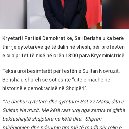
Kryetari i Partisë Demokratike, Sali Berisha u ka bërë
thirrje qytetarëve që të dalin në shesh, për protestën
e cila pritet të nisë në orën 18:00 para Kryeministrisë.
Teksa uroi besimtarët për festën e Sulltan Novruzit,
Berisha u shpreh se sot është “ditë e madhe në
historinë e demokracisë në Shqipëri”.
“Të dashur qytetarë dhe qytetare! Sot 22 Marsi, dita e
Sulltan Nevruzit. Me këtë rast uroj nga zemra të gjithë
bektashinjtë shqiptarë në këtë ditë. Shpreh
mirënjohjen dhe nderimin tim më të madh për rolin e