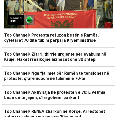
Top Channel/ Protesta refuzon besën e Ramës,
qytetarët 70 ditë tubim përpara Kryeministrisë
Top Channel/ Zjarri, thirrje urgjente për evakuim në
Krujë. Flakët rrezikojnë bizneset dhe 30 shtëpi
Top Channel/ Nga fjalimet për Ramën te tensionet në
protestë, çfarë ndodhi në tubimin e 70-të
Top Channel/ Aktivistja në protestën e 70: E vetmja
besë që të japim, s’largohemi pa ikur ti
Top Channel/ RENEA zbarkon në Korçë. Arrestohet
autori i dyshuar i vrasjes së 20-vjeçarit