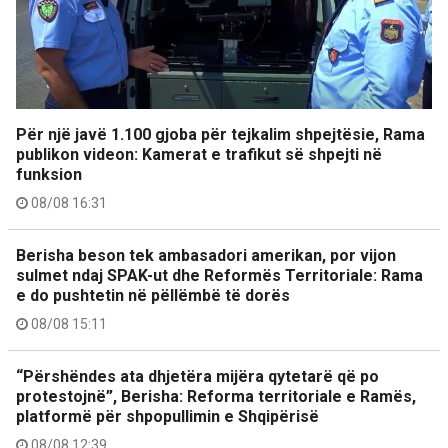
Për një javë 1.100 gjoba për tejkalim shpejtësie, Rama
publikon videon: Kamerat e trafikut së shpejti në
funksion
08/08 16:31
Berisha beson tek ambasadori amerikan, por vijon
sulmet ndaj SPAK-ut dhe Reformës Territoriale: Rama
e do pushtetin në pëllëmbë të dorës
08/08 15:11
“Përshëndes ata dhjetëra mijëra qytetarë që po
protestojnë”, Berisha: Reforma territoriale e Ramës,
platformë për shpopullimin e Shqipërisë
08/08 12:39