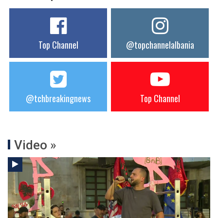
Top Channel
@topchannelalbania
@tchbreakingnews
Top Channel
Video »