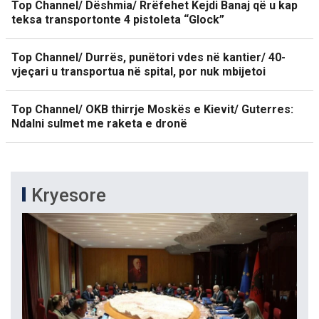
Top Channel/ Dëshmia/ Rrëfehet Kejdi Banaj që u kap
teksa transportonte 4 pistoleta “Glock”
Top Channel/ Durrës, punëtori vdes në kantier/ 40-
vjeçari u transportua në spital, por nuk mbijetoi
Top Channel/ OKB thirrje Moskës e Kievit/ Guterres:
Ndalni sulmet me raketa e dronë
Kryesore