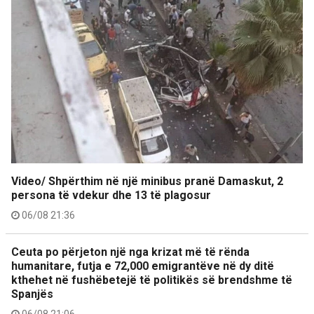
Video/ Shpërthim në një minibus pranë Damaskut, 2
persona të vdekur dhe 13 të plagosur
06/08 21:36
Ceuta po përjeton një nga krizat më të rënda
humanitare, futja e 72,000 emigrantëve në dy ditë
kthehet në fushëbetejë të politikës së brendshme të
Spanjës