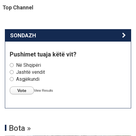
Top Channel
SONDAZH
Pushimet tuaja këtë vit?
Në Shqipëri
Jashtë vendit
Asgjëkundi
Vote
View Results
Bota »