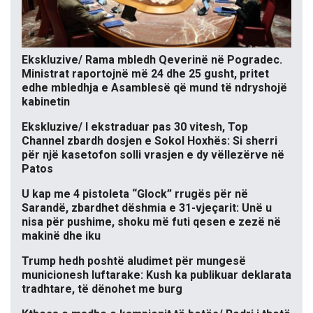
Ekskluzive/ Rama mbledh Qeverinë në Pogradec.
Ministrat raportojnë më 24 dhe 25 gusht, pritet
edhe mbledhja e Asamblesë që mund të ndryshojë
kabinetin
Ekskluzive/ I ekstraduar pas 30 vitesh, Top
Channel zbardh dosjen e Sokol Hoxhës: Si sherri
për një kasetofon solli vrasjen e dy vëllezërve në
Patos
U kap me 4 pistoleta “Glock” rrugës për në
Sarandë, zbardhet dëshmia e 31-vjeçarit: Unë u
nisa për pushime, shoku më futi qesen e zezë në
makinë dhe iku
Trump hedh poshtë aludimet për mungesë
municionesh luftarake: Kush ka publikuar deklarata
tradhtare, të dënohet me burg