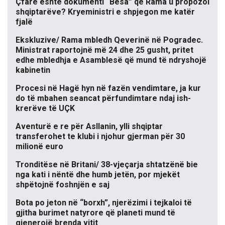
Çfarë është dokumenti “Besa” që Rama u propozoi
shqiptarëve? Kryeministri e shpjegon me katër
fjalë
Ekskluzive/ Rama mbledh Qeverinë në Pogradec.
Ministrat raportojnë më 24 dhe 25 gusht, pritet
edhe mbledhja e Asamblesë që mund të ndryshojë
kabinetin
Procesi në Hagë hyn në fazën vendimtare, ja kur
do të mbahen seancat përfundimtare ndaj ish-
krerëve të UÇK
Aventurë e re për Asllanin, ylli shqiptar
transferohet te klubi i njohur gjerman për 30
milionë euro
Tronditëse në Britani/ 38-vjeçarja shtatzënë bie
nga kati i nëntë dhe humb jetën, por mjekët
shpëtojnë foshnjën e saj
Bota po jeton në “borxh”, njerëzimi i tejkaloi të
gjitha burimet natyrore që planeti mund të
gjenerojë brenda vitit