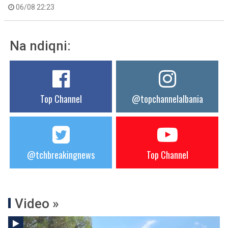
06/08 22:23
Na ndiqni:
Top Channel
@topchannelalbania
@tchbreakingnews
Top Channel
Video »