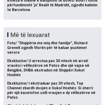
Kthesa e madhe e kampionit të botës/ Rodri i thotë
përfundimisht ‘jo’ Realit të Madridit, zgjodhi kalimin
te Barcelona
Më të lexuarat
Foto/ “Shqipëria me miq dhe familje”, Richard
Grenell zgjedh Vlorën për të kaluar pushimet
verore
Ekskluzive/ U arrestua pas 30 vitesh në arrati
vrasësi i vëllezërve në Patos dhe një vajze në
Belgjikë, SHBA ekstradon në Shqipëri Sokol
Hoxhën
Ekskluzive/ I ekstraduar pas 30 vitesh, Top
Channel zbardh dosjen e Sokol Hoxhës: Si sherri
për një kasetofon solli vrasjen e dy vëllezërve në
Patos