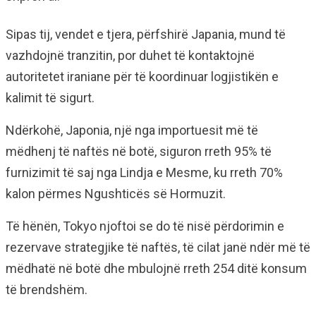
Sipas tij, vendet e tjera, përfshirë Japania, mund të
vazhdojnë tranzitin, por duhet të kontaktojnë
autoritetet iraniane për të koordinuar logjistikën e
kalimit të sigurt.
Ndërkohë, Japonia, një nga importuesit më të
mëdhenj të naftës në botë, siguron rreth 95% të
furnizimit të saj nga Lindja e Mesme, ku rreth 70%
kalon përmes Ngushticës së Hormuzit.
Të hënën, Tokyo njoftoi se do të nisë përdorimin e
rezervave strategjike të naftës, të cilat janë ndër më të
mëdhatë në botë dhe mbulojnë rreth 254 ditë konsum
të brendshëm.