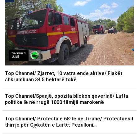
Top Channel/ Zjarret, 10 vatra ende aktive/ Flakët
shkrumbuan 34.5 hektarë tokë
Top Channel/Spanjë, opozita bllokon qeverinë/ Lufta
politike lë në rrugë 1000 fëmijë marokenë
Top Channel/ Protesta e 68-të në Tiranë/ Protestuesit
thirrje për Gjykatën e Lartë: Pezulloni…