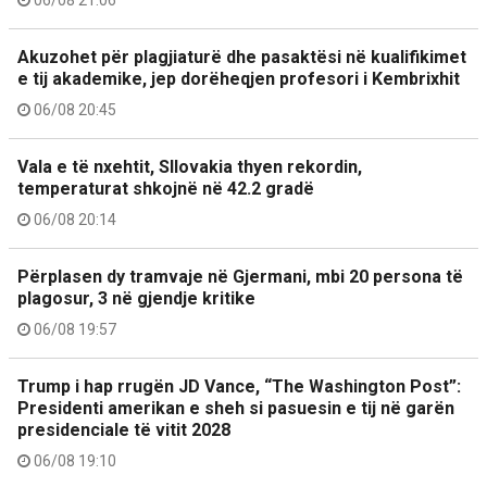
06/08 21:06
Akuzohet për plagjiaturë dhe pasaktësi në kualifikimet
e tij akademike, jep dorëheqjen profesori i Kembrixhit
06/08 20:45
Vala e të nxehtit, Sllovakia thyen rekordin,
temperaturat shkojnë në 42.2 gradë
06/08 20:14
Përplasen dy tramvaje në Gjermani, mbi 20 persona të
plagosur, 3 në gjendje kritike
06/08 19:57
Trump i hap rrugën JD Vance, “The Washington Post”:
Presidenti amerikan e sheh si pasuesin e tij në garën
presidenciale të vitit 2028
06/08 19:10