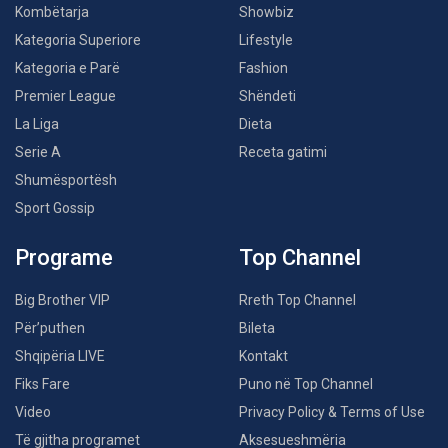
Kombëtarja
Showbiz
Kategoria Superiore
Lifestyle
Kategoria e Parë
Fashion
Premier League
Shëndeti
La Liga
Dieta
Serie A
Receta gatimi
Shumësportësh
Sport Gossip
Programe
Top Channel
Big Brother VIP
Rreth Top Channel
Për’puthen
Bileta
Shqipëria LIVE
Kontakt
Fiks Fare
Puno në Top Channel
Video
Privacy Policy & Terms of Use
Të gjitha programet
Aksesueshmëria