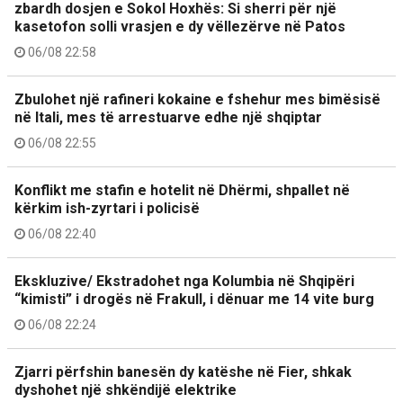
zbardh dosjen e Sokol Hoxhës: Si sherri për një
kasetofon solli vrasjen e dy vëllezërve në Patos
06/08 22:58
Zbulohet një rafineri kokaine e fshehur mes bimësisë
në Itali, mes të arrestuarve edhe një shqiptar
06/08 22:55
Konflikt me stafin e hotelit në Dhërmi, shpallet në
kërkim ish-zyrtari i policisë
06/08 22:40
Ekskluzive/ Ekstradohet nga Kolumbia në Shqipëri
“kimisti” i drogës në Frakull, i dënuar me 14 vite burg
06/08 22:24
Zjarri përfshin banesën dy katëshe në Fier, shkak
dyshohet një shkëndijë elektrike