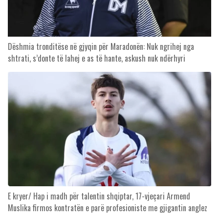
Dëshmia tronditëse në gjyqin për Maradonën: Nuk ngrihej nga
shtrati, s’donte të lahej e as të hante, askush nuk ndërhyri
E kryer/ Hap i madh për talentin shqiptar, 17-vjeçari Armend
Muslika firmos kontratën e parë profesioniste me gjigantin anglez