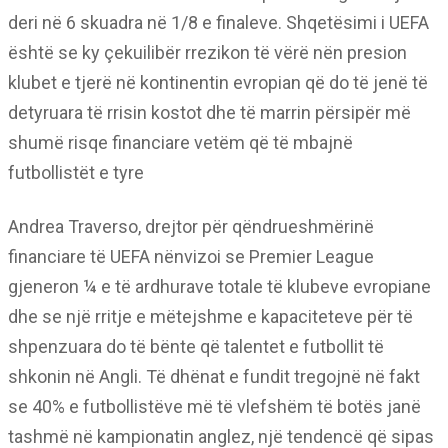
deri në 6 skuadra në 1/8 e finaleve. Shqetësimi i UEFA
është se ky çekuilibër rrezikon të vërë nën presion
klubet e tjerë në kontinentin evropian që do të jenë të
detyruara të rrisin kostot dhe të marrin përsipër më
shumë risqe financiare vetëm që të mbajnë
futbollistët e tyre
Andrea Traverso, drejtor për qëndrueshmërinë
financiare të UEFA nënvizoi se Premier League
gjeneron ¼ e të ardhurave totale të klubeve evropiane
dhe se një rritje e mëtejshme e kapaciteteve për të
shpenzuara do të bënte që talentet e futbollit të
shkonin në Angli. Të dhënat e fundit tregojnë në fakt
se 40% e futbollistëve më të vlefshëm të botës janë
tashmë në kampionatin anglez, një tendencë që sipas