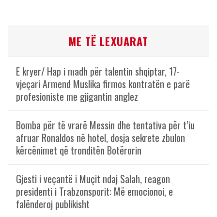
ME TË LEXUARAT
E kryer/ Hap i madh për talentin shqiptar, 17-
vjeçari Armend Muslika firmos kontratën e parë
profesioniste me gjigantin anglez
Bomba për të vrarë Messin dhe tentativa për t’iu
afruar Ronaldos në hotel, dosja sekrete zbulon
kërcënimet që tronditën Botërorin
Gjesti i veçantë i Muçit ndaj Salah, reagon
presidenti i Trabzonsporit: Më emocionoi, e
falënderoj publikisht