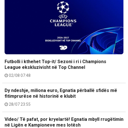
Futbolli i kthehet Top-it/ Sezoni i ri i Champions
League ekskluzivisht në Top Channel
02/08 07:48
Dy ndeshje, miliona euro, Egnatia përballë sfidës më
fitimprurëse në historinë e klubit
28/07 23:55
Video/ Të pafat, por kryelartë! Egnatia mbyll rrugëtimin
në Ligën e Kampioneve mes lotësh