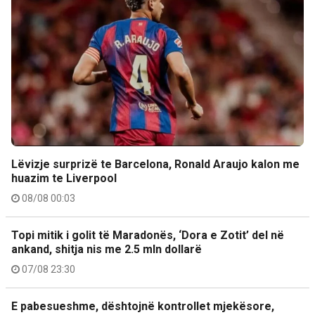
Lëvizje surprizë te Barcelona, Ronald Araujo kalon me
huazim te Liverpool
08/08 00:03
Topi mitik i golit të Maradonës, ‘Dora e Zotit’ del në
ankand, shitja nis me 2.5 mln dollarë
07/08 23:30
E pabesueshme, dështojnë kontrollet mjekësore,