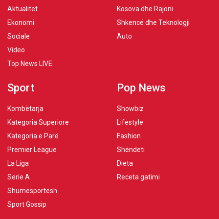
Aktualitet
Kosova dhe Rajoni
Ekonomi
Shkencë dhe Teknologji
Sociale
Auto
Video
Top News LIVE
Sport
Pop News
Kombëtarja
Showbiz
Kategoria Superiore
Lifestyle
Kategoria e Parë
Fashion
Premier League
Shëndeti
La Liga
Dieta
Serie A
Receta gatimi
Shumësportësh
Sport Gossip