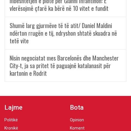
mbështetjen e plotë për Gianni Infantinon: E
vlerësojmë çfarë ka bërë në 10 vitet e fundit
Shumë larg gjurmëve të të atit/ Daniel Maldini
ndërton rrugën e tij, ndryshon shtatë skuadra në
tetë vite
Nisin negociatat mes Barcelonës dhe Manchester
City-t, ja sa pritet të paguajnë katalanasit për
kartonin e Rodrit
Lajme
Bota
Politikë
Opinion
Kronikë
Koment