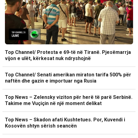
Top Channel/ Protesta e 69-të në Tiranë. Pjesëmarrja
vijon e ulët, kërkesat nuk ndryshojnë
Top Channel/ Senati amerikan miraton tarifa 500% për
naftën dhe gazin e importuar nga Rusia
Top News – Zelensky viziton për herë të parë Serbinë.
Takime me Vuçiçin në një moment delikat
Top News – Skadon afati Kushtetues. Por, Kuvendi i
Kosovën shtyn sërish seancën