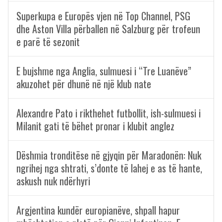
Superkupa e Europës vjen në Top Channel, PSG
dhe Aston Villa përballen në Salzburg për trofeun
e parë të sezonit
E bujshme nga Anglia, sulmuesi i “Tre Luanëve”
akuzohet për dhunë në një klub nate
Alexandre Pato i rikthehet futbollit, ish-sulmuesi i
Milanit gati të bëhet pronar i klubit anglez
Dëshmia tronditëse në gjyqin për Maradonën: Nuk
ngrihej nga shtrati, s’donte të lahej e as të hante,
askush nuk ndërhyri
Argjentina kundër europianëve, shpall hapur