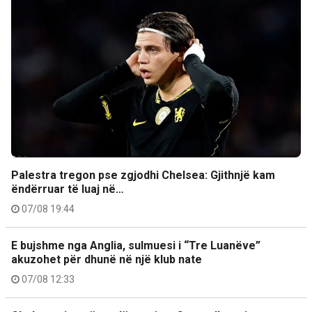
Palestra tregon pse zgjodhi Chelsea: Gjithnjë kam
ëndërruar të luaj në…
07/08 19:44
E bujshme nga Anglia, sulmuesi i “Tre Luanëve”
akuzohet për dhunë në një klub nate
07/08 12:33