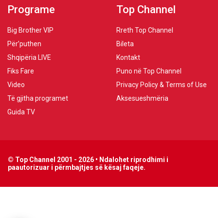
Programe
Top Channel
Big Brother VIP
Rreth Top Channel
Për’puthen
Bileta
Shqipëria LIVE
Kontakt
Fiks Fare
Puno në Top Channel
Video
Privacy Policy & Terms of Use
Të gjitha programet
Aksesueshmëria
Guida TV
© Top Channel 2001 - 2026 • Ndalohet riprodhimi i
paautorizuar i përmbajtjes së kësaj faqeje.