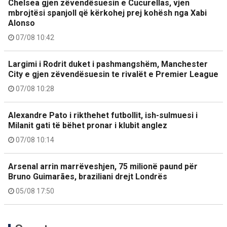
Chelsea gjen zëvendësuesin e Cucurellas, vjen
mbrojtësi spanjoll që kërkohej prej kohësh nga Xabi
Alonso
07/08 10:42
Largimi i Rodrit duket i pashmangshëm, Manchester
City e gjen zëvendësuesin te rivalët e Premier League
07/08 10:28
Alexandre Pato i rikthehet futbollit, ish-sulmuesi i
Milanit gati të bëhet pronar i klubit anglez
07/08 10:14
Arsenal arrin marrëveshjen, 75 milionë paund për
Bruno Guimarães, braziliani drejt Londrës
05/08 17:50