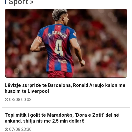
Sport »
Lëvizje surprizë te Barcelona, Ronald Araujo kalon me
huazim te Liverpool
08/08 00:03
Topi mitik i golit të Maradonës, ‘Dora e Zotit’ del në
ankand, shitja nis me 2.5 mln dollarë
07/08 23:30