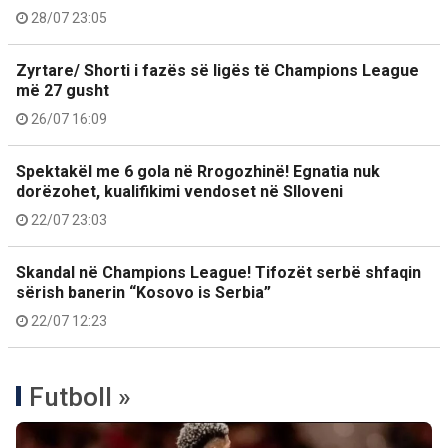
28/07 23:05
Zyrtare/ Shorti i fazës së ligës të Champions League
më 27 gusht
26/07 16:09
Spektakël me 6 gola në Rrogozhinë! Egnatia nuk
dorëzohet, kualifikimi vendoset në Slloveni
22/07 23:03
Skandal në Champions League! Tifozët serbë shfaqin
sërish banerin “Kosovo is Serbia”
22/07 12:23
Futboll »