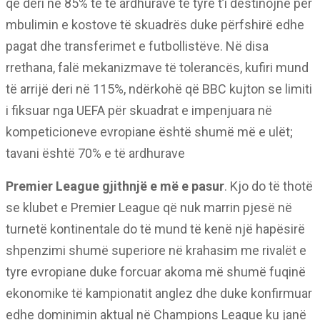
që deri në 85% të të ardhurave të tyre t’i destinojnë për
mbulimin e kostove të skuadrës duke përfshirë edhe
pagat dhe transferimet e futbollistëve. Në disa
rrethana, falë mekanizmave të tolerancës, kufiri mund
të arrijë deri në 115%, ndërkohë që BBC kujton se limiti
i fiksuar nga UEFA për skuadrat e impenjuara në
kompeticioneve evropiane është shumë më e ulët;
tavani është 70% e të ardhurave
Premier League gjithnjë e më e pasur
. Kjo do të thotë
se klubet e Premier League që nuk marrin pjesë në
turnetë kontinentale do të mund të kenë një hapësirë
shpenzimi shumë superiore në krahasim me rivalët e
tyre evropiane duke forcuar akoma më shumë fuqinë
ekonomike të kampionatit anglez dhe duke konfirmuar
edhe dominimin aktual në Champions League ku janë