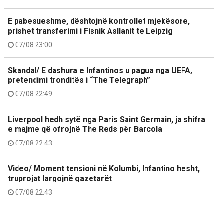
E pabesueshme, dështojnë kontrollet mjekësore,
prishet transferimi i Fisnik Asllanit te Leipzig
07/08 23:00
Skandal/ E dashura e Infantinos u pagua nga UEFA,
pretendimi tronditës i “The Telegraph”
07/08 22:49
Liverpool hedh sytë nga Paris Saint Germain, ja shifra
e majme që ofrojnë The Reds për Barcola
07/08 22:43
Video/ Moment tensioni në Kolumbi, Infantino hesht,
truprojat largojnë gazetarët
07/08 22:43