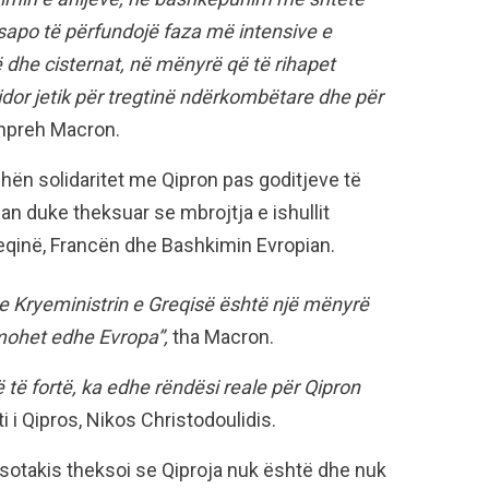
 sapo të përfundojë faza më intensive e
ë dhe cisternat, në mënyrë që të rihapet
idor jetik për tregtinë ndërkombëtare dhe për
hpreh Macron.
hën solidaritet me Qipron pas goditjeve të
ian duke theksuar se mbrojtja e ishullit
eqinë, Francën dhe Bashkimin Evropian.
e Kryeministrin e Greqisë është një mënyrë
lmohet edhe Evropa”,
tha Macron.
ë të fortë, ka edhe rëndësi reale për Qipron
 i Qipros, Nikos Christodoulidis.
itsotakis theksoi se Qiproja nuk është dhe nuk