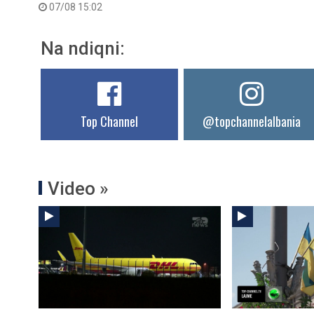
07/08 15:02
Na ndiqni:
Top Channel
@topchannelalbania
Video »