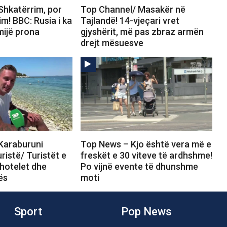
Shkatërrim, por
Top Channel/ Masakër në
m! BBC: Rusia i ka
Tajlandë! 14-vjeçari vret
mijë prona
gjyshërit, më pas zbraz armën
drejt mësuesve
Karaburuni
Top News – Kjo është vera më e
istë/ Turistët e
freskët e 30 viteve të ardhshme!
hotelet dhe
Po vijnë evente të dhunshme
ës
moti
Sport
Pop News