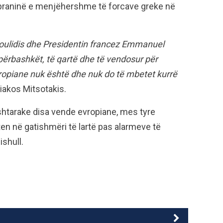
 praninë e menjëhershme të forcave greke në
oulidis dhe Presidentin francez Emmanuel
përbashkët, të qartë dhe të vendosur për
evropiane nuk është dhe nuk do të mbetet kurrë
iakos Mitsotakis.
shtarake disa vende evropiane, mes tyre
en në gatishmëri të lartë pas alarmeve të
ishull.