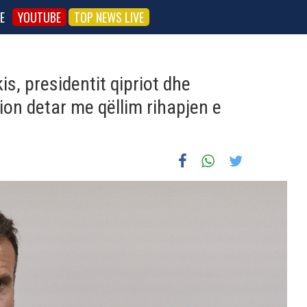
E
YOUTUBE
TOP NEWS LIVE
s, presidentit qipriot dhe
on detar me qëllim rihapjen e