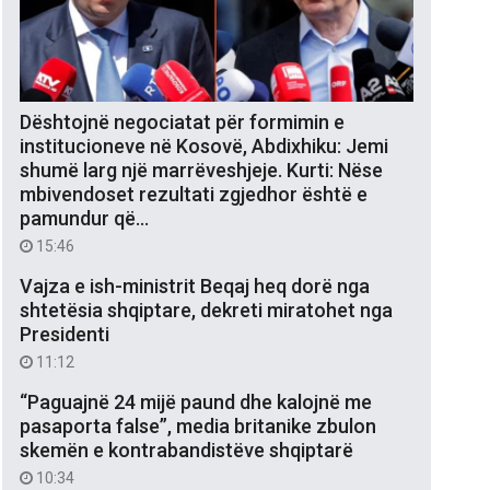
Dështojnë negociatat për formimin e
institucioneve në Kosovë, Abdixhiku: Jemi
shumë larg një marrëveshjeje. Kurti: Nëse
mbivendoset rezultati zgjedhor është e
pamundur që…
15:46
Vajza e ish-ministrit Beqaj heq dorë nga
shtetësia shqiptare, dekreti miratohet nga
Presidenti
11:12
“Paguajnë 24 mijë paund dhe kalojnë me
pasaporta false”, media britanike zbulon
skemën e kontrabandistëve shqiptarë
10:34