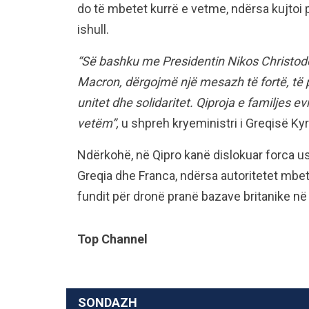
do të mbetet kurrë e vetme, ndërsa kujtoi
ishull.
“Së bashku me Presidentin Nikos Christod
Macron, dërgojmë një mesazh të fortë, të 
unitet dhe solidaritet. Qiproja e familjes 
vetëm”,
u shpreh kryeministri i Greqisë Kyr
Ndërkohë, në Qipro kanë dislokuar forca u
Greqia dhe Franca, ndërsa autoritetet mbet
fundit për dronë pranë bazave britanike në 
Top Channel
SONDAZH