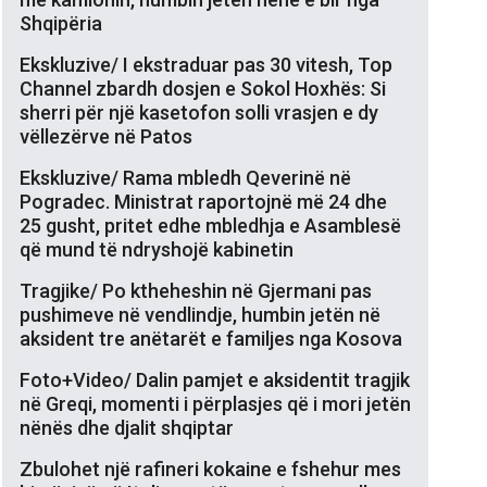
Shqipëria
Ekskluzive/ I ekstraduar pas 30 vitesh, Top
Channel zbardh dosjen e Sokol Hoxhës: Si
sherri për një kasetofon solli vrasjen e dy
vëllezërve në Patos
Ekskluzive/ Rama mbledh Qeverinë në
Pogradec. Ministrat raportojnë më 24 dhe
25 gusht, pritet edhe mbledhja e Asamblesë
që mund të ndryshojë kabinetin
Tragjike/ Po ktheheshin në Gjermani pas
pushimeve në vendlindje, humbin jetën në
aksident tre anëtarët e familjes nga Kosova
Foto+Video/ Dalin pamjet e aksidentit tragjik
në Greqi, momenti i përplasjes që i mori jetën
nënës dhe djalit shqiptar
Zbulohet një rafineri kokaine e fshehur mes