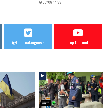
07/08 14:38
@tchbreakingnews
Top Channel