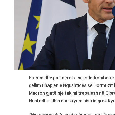
Franca dhe partnerët e saj ndërkombëtarë
qëllim rihapjen e Ngushticës së Hormuzit
Macron gjatë një takimi trepalesh në Qip
Hristodhulidhis dhe kryeministrin grek Kyr
“Një mision plotësisht mbrojtës për shoqë