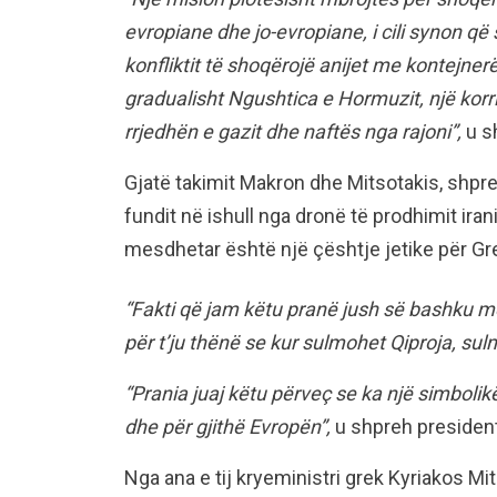
evropiane dhe jo-evropiane, i cili synon që
konfliktit të shoqërojë anijet me kontejner
gradualisht Ngushtica e Hormuzit, një korr
rrjedhën e gazit dhe naftës nga rajoni”,
u s
Gjatë takimit Makron dhe Mitsotakis, shpre
fundit në ishull nga dronë të prodhimit iran
mesdhetar është një çështje jetike për Gr
“Fakti që jam këtu pranë jush së bashku m
për t’ju thënë se kur sulmohet Qiproja, su
“Prania juaj këtu përveç se ka një simbolik
dhe për gjithë Evropën”,
u shpreh presidenti
Nga ana e tij kryeministri grek Kyriakos M