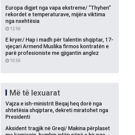
Europa digjet nga vapa ekstreme/ “Thyhen”
rekordet e temperaturave, mijëra viktima
nga nxehtësia
12:50
E kryer/ Hap i madh për talentin shqiptar, 17-
vjeçari Armend Muslika firmos kontratën e
parë profesioniste me gjigantin anglez
10:55
Më të lexuarat
Vajza e ish-ministrit Beqaj heq dorë nga
shtetësia shqiptare, dekreti miratohet nga
Presidenti
Aksident tragjik në Greqi/ Makina përplaset
me kamionin, humbin jetën nënë e bir nga