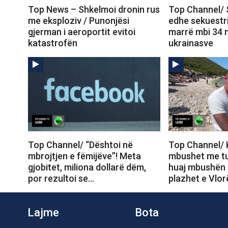
Top News – Shkelmoi dronin rus
Top Channel/ 
me eksploziv / Punonjësi
edhe sekuestri
gjerman i aeroportit evitoi
marrë mbi 34 
katastrofën
ukrainasve
Top Channel/ “Dështoi në
Top Channel/ 
mbrojtjen e fëmijëve”! Meta
mbushet me tur
gjobitet, miliona dollarë dëm,
huaj mbushën 
por rezultoi se…
plazhet e Vlor
Lajme
Bota