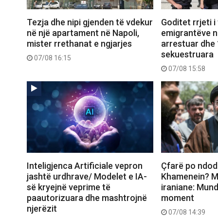
Tezja dhe nipi gjenden të vdekur
Goditet rrjeti i
në një apartament në Napoli,
emigrantëve në
mister rrethanat e ngjarjes
arrestuar dhe 
sekuestruara
07/08 16:15
07/08 15:58
Inteligjenca Artificiale vepron
Çfarë po ndo
jashtë urdhrave/ Modelet e IA-
Khamenein? Me
së kryejnë veprime të
iraniane: Mund
paautorizuara dhe mashtrojnë
moment
njerëzit
07/08 14:39