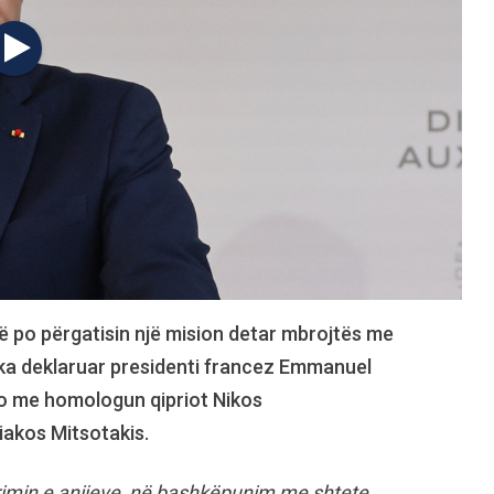
 po përgatisin një mision detar mbrojtës me
 ka deklaruar presidenti francez Emmanuel
ro me homologun qipriot Nikos
iakos Mitsotakis.
rimin e anijeve, në bashkëpunim me shtete