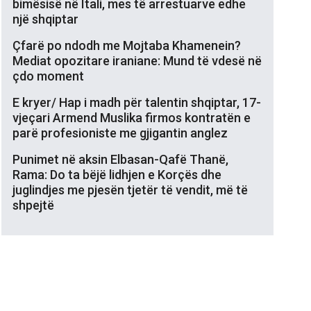
bimësisë në Itali, mes të arrestuarve edhe
një shqiptar
Çfarë po ndodh me Mojtaba Khamenein?
Mediat opozitare iraniane: Mund të vdesë në
çdo moment
E kryer/ Hap i madh për talentin shqiptar, 17-
vjeçari Armend Muslika firmos kontratën e
parë profesioniste me gjigantin anglez
Punimet në aksin Elbasan-Qafë Thanë,
Rama: Do ta bëjë lidhjen e Korçës dhe
juglindjes me pjesën tjetër të vendit, më të
shpejtë