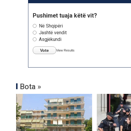
Pushimet tuaja këtë vit?
Në Shqipëri
Jashtë vendit
Asgjëkundi
Vote
View Results
Bota »