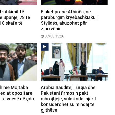
 trafikimit të
Flakët pranë Athinës, në
 Spanjë, 78 të
paraburgim kryebashkiaku i
18 skafe të
Stylidës, akuzohet për
zjarrvënie
07/08 15:26
dh me Mojtaba
Arabia Saudite, Turqia dhe
diat opozitare
Pakistani firmosin pakt
 të vdesë në çdo
mbrojtjeje, sulmi ndaj njërit
konsiderohet sulm ndaj të
gjithëve