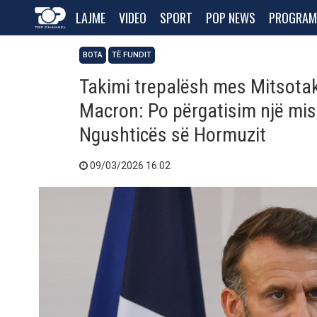
LAJME
VIDEO
SPORT
POP NEWS
PROGRAM
BOTA
TË FUNDIT
Takimi trepalësh mes Mitsotaki
Macron: Po përgatisim një misi
Ngushticës së Hormuzit
09/03/2026 16:02