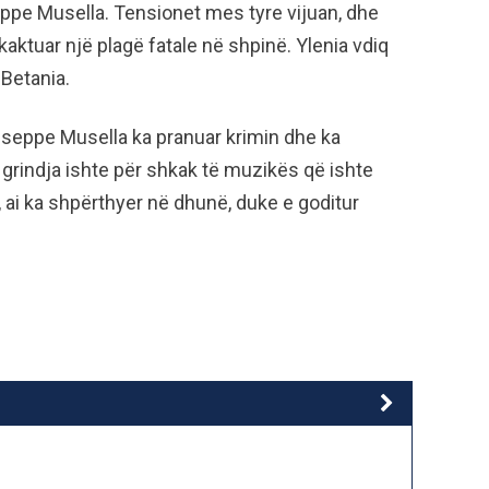
eppe Musella. Tensionet mes tyre vijuan, dhe
hkaktuar një plagë fatale në shpinë. Ylenia vdiq
 Betania.
useppe Musella ka pranuar krimin dhe ka
, grindja ishte për shkak të muzikës që ishte
, ai ka shpërthyer në dhunë, duke e goditur