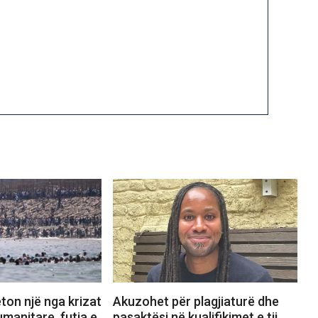
ton një nga krizat
Akuzohet për plagjiaturë dhe
manitare, futja e
pasaktësi në kualifikimet e tij