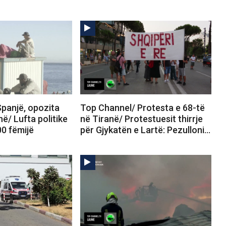
panjë, opozita
Top Channel/ Protesta e 68-të
në/ Lufta politike
në Tiranë/ Protestuesit thirrje
00 fëmijë
për Gjykatën e Lartë: Pezulloni…