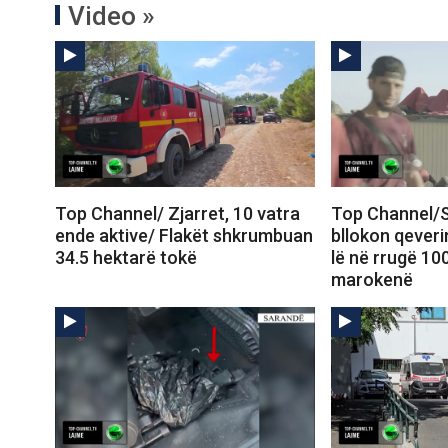
Video »
Top Channel/ Zjarret, 10 vatra
Top Channel/S
ende aktive/ Flakët shkrumbuan
bllokon qeveri
34.5 hektarë tokë
lë në rrugë 10
marokenë