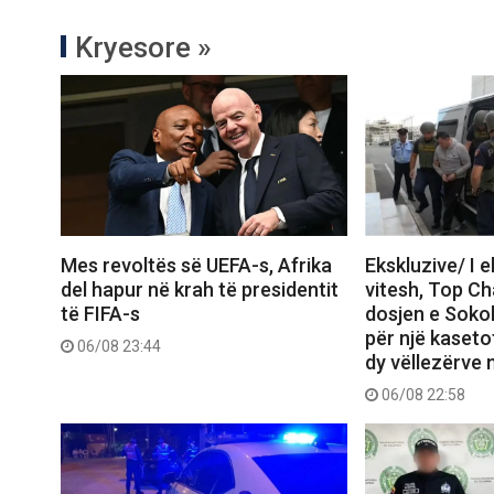
Kryesore »
Mes revoltës së UEFA-s, Afrika
Ekskluzive/ I 
del hapur në krah të presidentit
vitesh, Top C
të FIFA-s
dosjen e Sokol
për një kasetof
06/08 23:44
dy vëllezërve 
06/08 22:58