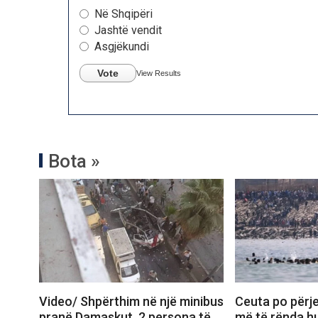
Në Shqipëri
Jashtë vendit
Asgjëkundi
Vote
View Results
Bota »
Video/ Shpërthim në një minibus
Ceuta po përje
pranë Damaskut, 2 persona të
më të rënda hu