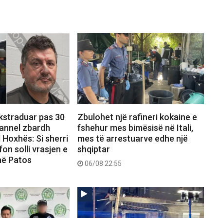
ekstraduar pas 30
Zbulohet një rafineri kokaine e
hannel zbardh
fshehur mes bimësisë në Itali,
 Hoxhës: Si sherri
mes të arrestuarve edhe një
on solli vrasjen e
shqiptar
në Patos
06/08 22:55