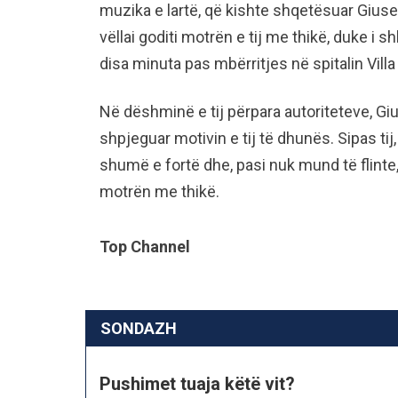
muzika e lartë, që kishte shqetësuar Gius
vëllai goditi motrën e tij me thikë, duke i s
disa minuta pas mbërritjes në spitalin Villa
Në dëshminë e tij përpara autoriteteve, Gi
shpjeguar motivin e tij të dhunës. Sipas tij
shumë e fortë dhe, pasi nuk mund të flinte
motrën me thikë.
Top Channel
SONDAZH
Pushimet tuaja këtë vit?