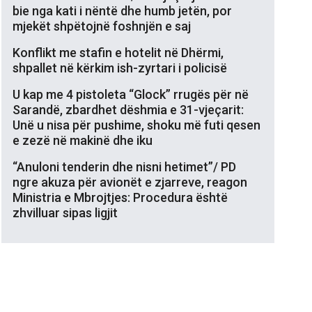
bie nga kati i nëntë dhe humb jetën, por
mjekët shpëtojnë foshnjën e saj
Konflikt me stafin e hotelit në Dhërmi,
shpallet në kërkim ish-zyrtari i policisë
U kap me 4 pistoleta “Glock” rrugës për në
Sarandë, zbardhet dëshmia e 31-vjeçarit:
Unë u nisa për pushime, shoku më futi qesen
e zezë në makinë dhe iku
“Anuloni tenderin dhe nisni hetimet”/ PD
ngre akuza për avionët e zjarreve, reagon
Ministria e Mbrojtjes: Procedura është
zhvilluar sipas ligjit