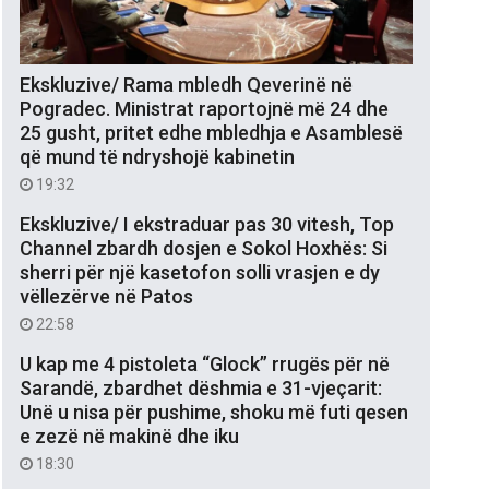
Ekskluzive/ Rama mbledh Qeverinë në
Pogradec. Ministrat raportojnë më 24 dhe
25 gusht, pritet edhe mbledhja e Asamblesë
që mund të ndryshojë kabinetin
19:32
Ekskluzive/ I ekstraduar pas 30 vitesh, Top
Channel zbardh dosjen e Sokol Hoxhës: Si
sherri për një kasetofon solli vrasjen e dy
vëllezërve në Patos
22:58
U kap me 4 pistoleta “Glock” rrugës për në
Sarandë, zbardhet dëshmia e 31-vjeçarit:
Unë u nisa për pushime, shoku më futi qesen
e zezë në makinë dhe iku
18:30