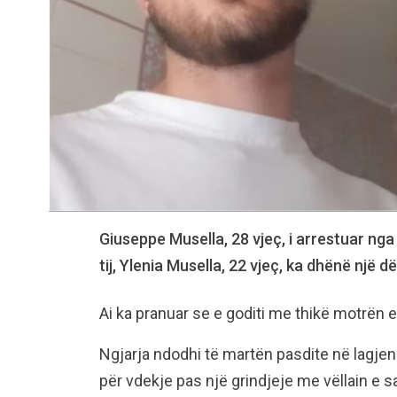
Giuseppe Musella, 28 vjeç, i arrestuar nga
tij, Ylenia Musella, 22 vjeç, ka dhënë një 
Ai ka pranuar se e goditi me thikë motrën e
Ngjarja ndodhi të martën pasdite në lagjen P
për vdekje pas një grindjeje me vëllain e s