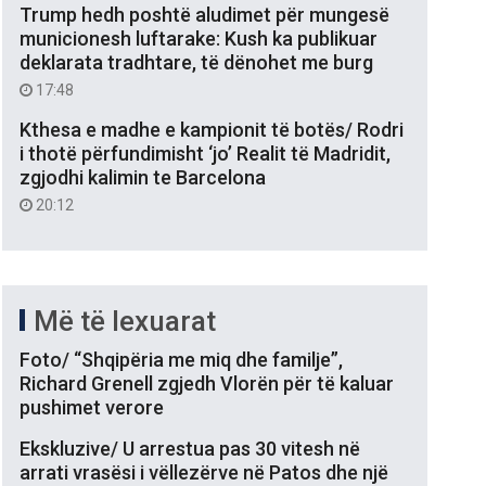
Trump hedh poshtë aludimet për mungesë
municionesh luftarake: Kush ka publikuar
deklarata tradhtare, të dënohet me burg
17:48
Kthesa e madhe e kampionit të botës/ Rodri
i thotë përfundimisht ‘jo’ Realit të Madridit,
zgjodhi kalimin te Barcelona
20:12
Më të lexuarat
Foto/ “Shqipëria me miq dhe familje”,
Richard Grenell zgjedh Vlorën për të kaluar
pushimet verore
Ekskluzive/ U arrestua pas 30 vitesh në
arrati vrasësi i vëllezërve në Patos dhe një