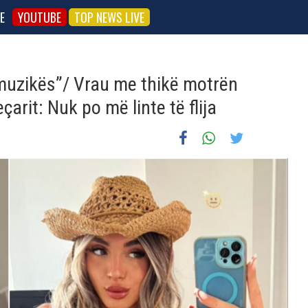
E
YOUTUBE
TOP NEWS LIVE
 muzikës”/ Vrau me thikë motrën
çarit: Nuk po më linte të flija