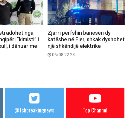
kstradohet nga
Zjarri përfshin banesën dy
ipëri “kimisti” i
katëshe në Fier, shkak dyshohet
ull, i dënuar me
një shkëndijë elektrike
06/08 22:23
@tchbreakingnews
Top Channel