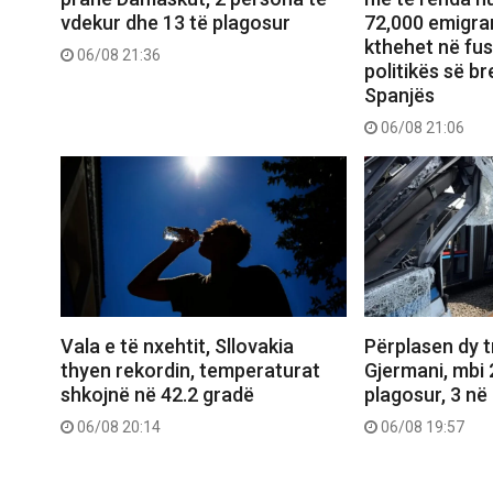
vdekur dhe 13 të plagosur
72,000 emigran
kthehet në fu
06/08 21:36
politikës së b
Spanjës
06/08 21:06
Vala e të nxehtit, Sllovakia
Përplasen dy 
thyen rekordin, temperaturat
Gjermani, mbi 
shkojnë në 42.2 gradë
plagosur, 3 në 
06/08 20:14
06/08 19:57