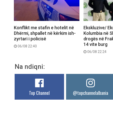
Konflikt me stafin e hotelit në
Ekskluzive/ E
Dhërmi, shpallet në kërkim ish-
Kolumbia në Shq
zyrtari i policisë
drogës në Frak
14 vite burg
06/08 22:40
06/08 22:24
Na ndiqni:
Top Channel
@topchannelalbania