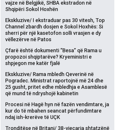
vajze në Belgjikë, SHBA ekstradon në
Shqipëri Sokol Hoxhën
Ekskluzive/ I ekstraduar pas 30 vitesh, Top
Channel zbardh dosjen e Sokol Hoxhës: Si
sherri për një kasetofon solli vrasjen e dy
vëllezërve në Patos
Çfarë është dokumenti “Besa” që Rama u
propozoi shqiptarëve? Kryeministri e
shpjegon me katër fjalë
Ekskluzive/ Rama mbledh Qeverinë në
Pogradec. Ministrat raportojnë më 24 dhe
25 gusht, pritet edhe mbledhja e Asamblesë
që mund të ndryshojë kabinetin
Procesi në Hagë hyn në fazën vendimtare, ja
kur do të mbahen seancat përfundimtare
ndaj ish-krerëve të UÇK
Tronditëse në Britani/ 38-vjeçarja shtatzënë