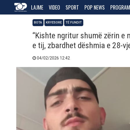
LAJME
VIDEO
SPORT
POP NEWS
PROGRAM
BOTA
KRYESORE
TË FUNDIT
“Kishte ngritur shumë zërin e
e tij, zbardhet dëshmia e 28-vje
04/02/2026 12:42