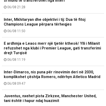
si mund të transferohet nga Interi
06/08 21:28
Inter, Mkhitaryan dhe objektivi i tij: Dua të fitoj
Champions League përpara tërheqjes
06/08 11:50
E ardhmja e Leaos merr një tjetër kthesë/ Ylli i Milanit
refuzohet nga klubi i Premier League, gati transferimi
drejt Turqisë
06/08 11:19
Inter-Dimarco, nis puna për rinovimin deri në 2030,
komplikohet çështja Romero, ndërhyn Atletico Madrid
06/08 09:47
Juventus, nxehet pista Zirkzee, Manchester United,
tani është i hapur ndaj huazimit