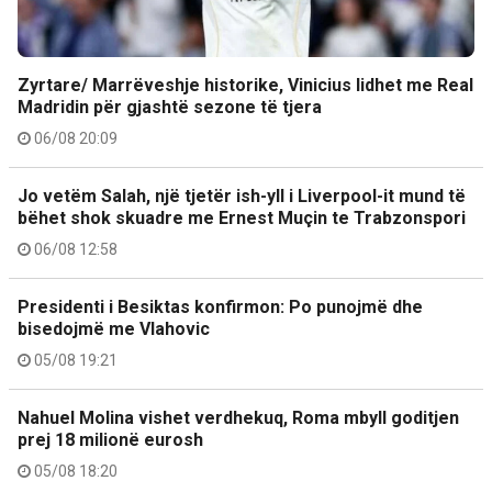
Zyrtare/ Marrëveshje historike, Vinicius lidhet me Real
Madridin për gjashtë sezone të tjera
06/08 20:09
Jo vetëm Salah, një tjetër ish-yll i Liverpool-it mund të
bëhet shok skuadre me Ernest Muçin te Trabzonspori
06/08 12:58
Presidenti i Besiktas konfirmon: Po punojmë dhe
bisedojmë me Vlahovic
05/08 19:21
Nahuel Molina vishet verdhekuq, Roma mbyll goditjen
prej 18 milionë eurosh
05/08 18:20