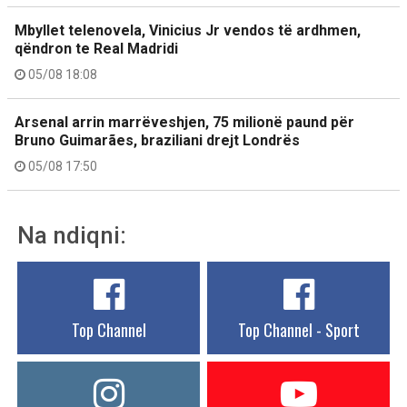
Mbyllet telenovela, Vinicius Jr vendos të ardhmen,
qëndron te Real Madridi
05/08 18:08
Arsenal arrin marrëveshjen, 75 milionë paund për
Bruno Guimarães, braziliani drejt Londrës
05/08 17:50
Na ndiqni:
Top Channel
Top Channel - Sport