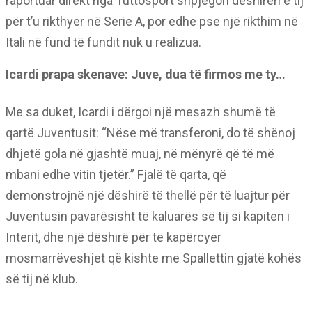
raportuar direkt nga Tuttosport shpjegon dëshirën e tij
për t’u rikthyer në Serie A, por edhe pse një rikthim në
Itali në fund të fundit nuk u realizua.
Icardi prapa skenave: Juve, dua të firmos me ty…
Me sa duket, Icardi i dërgoi një mesazh shumë të
qartë Juventusit: “Nëse më transferoni, do të shënoj
dhjetë gola në gjashtë muaj, në mënyrë që të më
mbani edhe vitin tjetër.” Fjalë të qarta, që
demonstrojnë një dëshirë të thellë për të luajtur për
Juventusin pavarësisht të kaluarës së tij si kapiten i
Interit, dhe një dëshirë për të kapërcyer
mosmarrëveshjet që kishte me Spallettin gjatë kohës
së tij në klub.