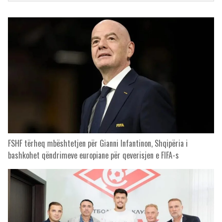
FSHF tërheq mbështetjen për Gianni Infantinon, Shqipëria i
bashkohet qëndrimeve europiane për qeverisjen e FIFA-s