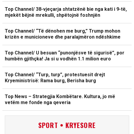
Top Channel/ 38-vjeçarja shtatzënë bie nga kati i 9-të,
mjekët bëjnë mrekulli, shpëtojnë foshnjën
Top Channel/ “Të dënohen me burg,” Trump mohon
krizën e municioneve dhe paralajmëron ndëshkime
Top Channel/ U besuan “punonjësve të sigurisë”, por
humbën gjithçka! Ja si u vodhën 1.1 milion euro
Top Channel/ “Turp, turp”, protestuesit drejt
Kryeministrisë: Rama burg, Berisha burg
Top News – Strategjia Kombëtare. Kultura, jo më
vetëm me fonde nga qeveria
SPORT • KRYESORE