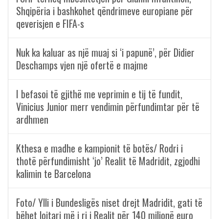
Shqipëria i bashkohet qëndrimeve europiane për
qeverisjen e FIFA-s
Nuk ka kaluar as një muaj si ‘i papunë’, për Didier
Deschamps vjen një ofertë e majme
I befasoi të gjithë me veprimin e tij të fundit,
Vinicius Junior merr vendimin përfundimtar për të
ardhmen
Kthesa e madhe e kampionit të botës/ Rodri i
thotë përfundimisht ‘jo’ Realit të Madridit, zgjodhi
kalimin te Barcelona
Foto/ Ylli i Bundesligës niset drejt Madridit, gati të
bëhet lojtari më i ri i Realit për 140 milionë euro