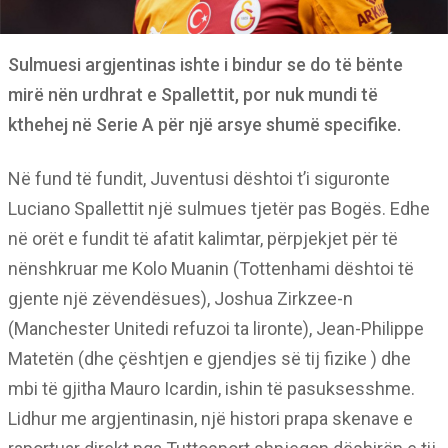
Sulmuesi argjentinas ishte i bindur se do të bënte
mirë nën urdhrat e Spallettit, por nuk mundi të
kthehej në Serie A për një arsye shumë specifike.
Në fund të fundit, Juventusi dështoi t’i siguronte
Luciano Spallettit një sulmues tjetër pas Bogës. Edhe
në orët e fundit të afatit kalimtar, përpjekjet për të
nënshkruar me Kolo Muanin (Tottenhami dështoi të
gjente një zëvendësues), Joshua Zirkzee-n
(Manchester Unitedi refuzoi ta lironte), Jean-Philippe
Matetën (dhe çështjen e gjendjes së tij fizike ) dhe
mbi të gjitha Mauro Icardin, ishin të pasuksesshme.
Lidhur me argjentinasin, një histori prapa skenave e