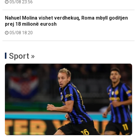
05/08 23:56
Nahuel Molina vishet verdhekuq, Roma mbyll goditjen
prej 18 milionë eurosh
05/08 18:20
Sport »