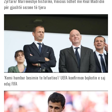
Zyrtare/ Marrëveshje historike, Vinicius lidhet me Real Madridin
për gjashtë sezone të tjera
‘Kemi humbur besimin te Infantino’/ UEFA konfirmon bojkotin e saj
ndaj FIFA