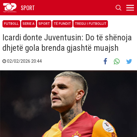
SPORT
FUTBOLL
SERIE A
SPORT
TË FUNDIT
TREGU I FUTBOLLIT
Icardi donte Juventusin: Do të shënoja
dhjetë gola brenda gjashtë muajsh
02/02/2026 20:44