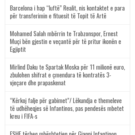
Barcelona i hap “luftë” Realit, nis kontaktet e para
për transferimin e fituesit të Topit të Artë
Mohamed Salah mbërrin te Trabzonspor, Ernest
Muçi bën gjestin e veçantë për të pritur ikonën e
Egjiptit
Mirlind Daku te Spartak Moska për 11 milionë euro,
zbulohen shifrat e çmendura të kontratës 3-
vjeçare dhe prapaskenat
“Kërkoj falje për gabimet”/ Lëkundja e themeleve
të udhëheqjes së Infantinos, pas pendesës mbetet
kreu i FIFA-s
FSHF tërheq mbështetjen për Gianni Infantinon,