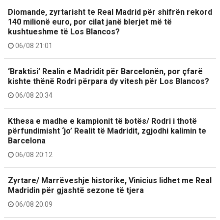
Diomande, zyrtarisht te Real Madrid për shifrën rekord
140 milionë euro, por cilat janë blerjet më të
kushtueshme të Los Blancos?
06/08 21:01
‘Braktisi’ Realin e Madridit për Barcelonën, por çfarë
kishte thënë Rodri përpara dy vitesh për Los Blancos?
06/08 20:34
Kthesa e madhe e kampionit të botës/ Rodri i thotë
përfundimisht ‘jo’ Realit të Madridit, zgjodhi kalimin te
Barcelona
06/08 20:12
Zyrtare/ Marrëveshje historike, Vinicius lidhet me Real
Madridin për gjashtë sezone të tjera
06/08 20:09