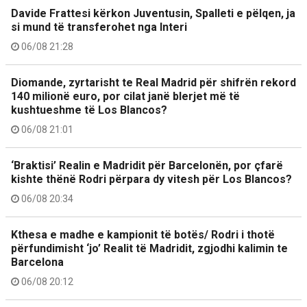
Davide Frattesi kërkon Juventusin, Spalleti e pëlqen, ja
si mund të transferohet nga Interi
06/08 21:28
Diomande, zyrtarisht te Real Madrid për shifrën rekord
140 milionë euro, por cilat janë blerjet më të
kushtueshme të Los Blancos?
06/08 21:01
‘Braktisi’ Realin e Madridit për Barcelonën, por çfarë
kishte thënë Rodri përpara dy vitesh për Los Blancos?
06/08 20:34
Kthesa e madhe e kampionit të botës/ Rodri i thotë
përfundimisht ‘jo’ Realit të Madridit, zgjodhi kalimin te
Barcelona
06/08 20:12