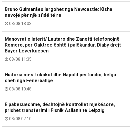
Bruno Guimarães largohet nga Newcastle: Kisha
nevojë për një sfidë të re
08/08 18:03
Manovrat e Interit/ Lautaro dhe Zanetti telefonojnë
Romero, por Oaktree është i palëkundur, Diaby drejt
Bayer Leverkuesen
08/08 11:35
Historia mes Lukakut dhe Napolit përfundoi, belgu
sheh nga Fenerbahçe
08/08 10:48
E pabesueshme, dështojnë kontrollet mjekësore,
prishet transferimi i Fisnik Asllanit te Leipzig
08/08 07:10