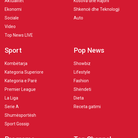
Aktualitet
Kosova dhe Rajoni
Ekonomi
Shkencë dhe Teknologji
Sociale
Auto
Video
Top News LIVE
Sport
Pop News
Kombëtarja
Showbiz
Kategoria Superiore
Lifestyle
Kategoria e Parë
Fashion
Premier League
Shëndeti
La Liga
Dieta
Serie A
Receta gatimi
Shumësportësh
Sport Gossip