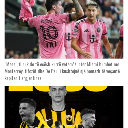
“Messi, ti nuk do të ecësh kurrë vetëm”/ Inter Miami humbet me
Monterrey, tifozët dhe De Paul i kushtojnë një homazh të veçantë
kapitenit argjentinas