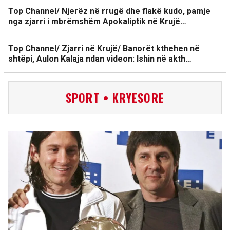
Top Channel/ Njerëz në rrugë dhe flakë kudo, pamje
nga zjarri i mbrëmshëm Apokaliptik në Krujë…
Top Channel/ Zjarri në Krujë/ Banorët kthehen në
shtëpi, Aulon Kalaja ndan videon: Ishin në akth…
SPORT • KRYESORE