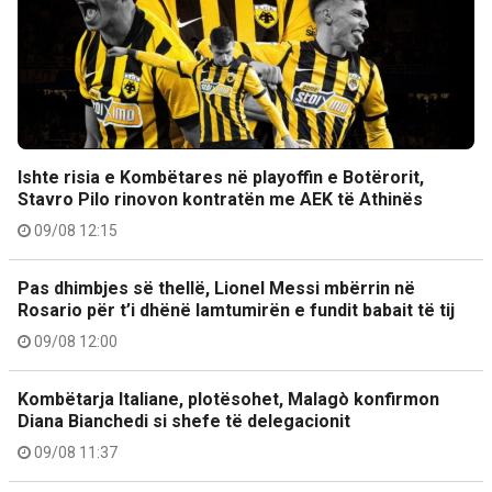
Ishte risia e Kombëtares në playoffin e Botërorit,
Stavro Pilo rinovon kontratën me AEK të Athinës
09/08 12:15
Pas dhimbjes së thellë, Lionel Messi mbërrin në
Rosario për t’i dhënë lamtumirën e fundit babait të tij
09/08 12:00
Kombëtarja Italiane, plotësohet, Malagò konfirmon
Diana Bianchedi si shefe të delegacionit
09/08 11:37