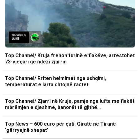
Top Channel/ Kruja frenon furinë e flakëve, arrestohet
73-vjeçari që ndezi zjarrin
Top Channel/ Rriten helmimet nga ushqimi,
temperaturat e larta shtojnë rastet
Top Channel/ Zjarri në Kruje, pamje nga lufta me flakët
mbrëmjen e djeshme, banorët të gjithë…
Top News – 600 euro për çati. Qiratë në Tiranë
‘gërryejnë xhepat’