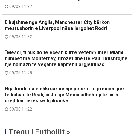
09/08 11:37
E bujshme nga Anglia, Manchester City kërkon
mesfushorin e Liverpool nëse largohet Rodri
09/08 11:32
“Messi, ti nuk do të ecësh kurrë vetëm”/ Inter Miami
humbet me Monterrey, tifozët dhe De Paul i kushtojnë
një homazh të veçantë kapitenit argjentinas
09/08 11:28
Nga kontrata e shkruar në një pecetë te presioni për
të kaluar te Reali, si Jorge Messi udhëhoqi të birin
drejt karrierës së tij ikonike
09/08 11:22
Tregu i Futbollit »