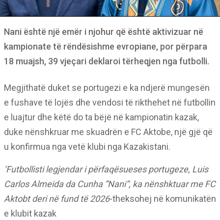
Nani është një emër i njohur që është aktivizuar në
kampionate të rëndësishme evropiane, por përpara
18 muajsh, 39 vjeçari deklaroi tërheqjen nga futbolli.
Megjithatë duket se portugezi e ka ndjerë mungesën
e fushave të lojës dhe vendosi të rikthehet në futbollin
e luajtur dhe këtë do ta bëjë në kampionatin kazak,
duke nënshkruar me skuadrën e FC Aktobe, një gjë që
u konfirmua nga vetë klubi nga Kazakistani.
‘Futbollisti legjendar i përfaqësueses portugeze, Luis
Carlos Almeida da Cunha ”Nani“, ka nënshktuar me FC
Aktobt deri në fund të 2026
-theksohej në komunikatën
e klubit kazak