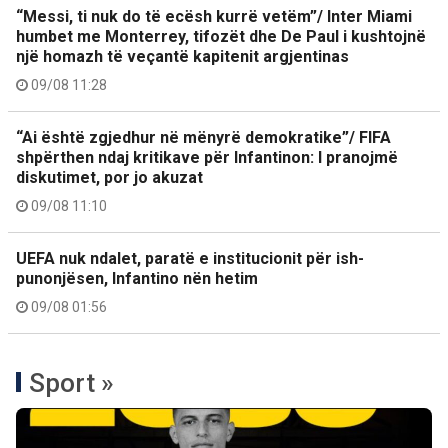
“Messi, ti nuk do të ecësh kurrë vetëm”/ Inter Miami
humbet me Monterrey, tifozët dhe De Paul i kushtojnë
një homazh të veçantë kapitenit argjentinas
09/08 11:28
“Ai është zgjedhur në mënyrë demokratike”/ FIFA
shpërthen ndaj kritikave për Infantinon: I pranojmë
diskutimet, por jo akuzat
09/08 11:10
UEFA nuk ndalet, paratë e institucionit për ish-
punonjësen, Infantino nën hetim
09/08 01:56
Sport »