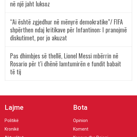
në një jaht luksoz
“Ai është zgjedhur në mënyrë demokratike”/ FIFA
shpërthen ndaj kritikave për Infantinon: I pranojmë
diskutimet, por jo akuzat
Pas dhimbjes së thellë, Lionel Messi mbërrin në
Rosario për t’i dhënë lamtumirën e fundit babait
të tij
Lajme
Bota
Politikë
Opinion
Kronikë
Koment