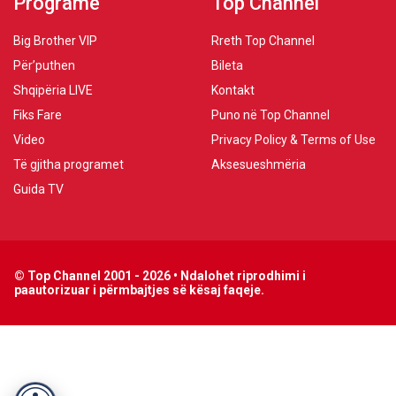
Programe
Top Channel
Big Brother VIP
Rreth Top Channel
Për’puthen
Bileta
Shqipëria LIVE
Kontakt
Fiks Fare
Puno në Top Channel
Video
Privacy Policy & Terms of Use
Të gjitha programet
Aksesueshmëria
Guida TV
© Top Channel 2001 - 2026 • Ndalohet riprodhimi i
paautorizuar i përmbajtjes së kësaj faqeje.