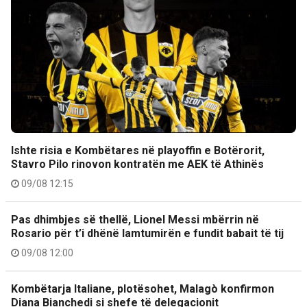
Ishte risia e Kombëtares në playoffin e Botërorit,
Stavro Pilo rinovon kontratën me AEK të Athinës
09/08 12:15
Pas dhimbjes së thellë, Lionel Messi mbërrin në
Rosario për t’i dhënë lamtumirën e fundit babait të tij
09/08 12:00
Kombëtarja Italiane, plotësohet, Malagò konfirmon
Diana Bianchedi si shefe të delegacionit