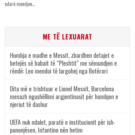
ndarë mendjen…
ME TË LEXUARAT
Humbja e madhe e Messit, zbardhen detajet e
betejës së babait të “Pleshtit” me sëmundjen e
rëndë: Leo mendoi të largohej nga Botërori
Dita më e trishtuar e Lionel Messit, Barcelona
mesazh ngushëllimi argjentinasit për humbjen e
njeriut të dashur
UEFA nuk ndalet, paratë e institucionit për ish-
punonjësen, Infantino nën hetim