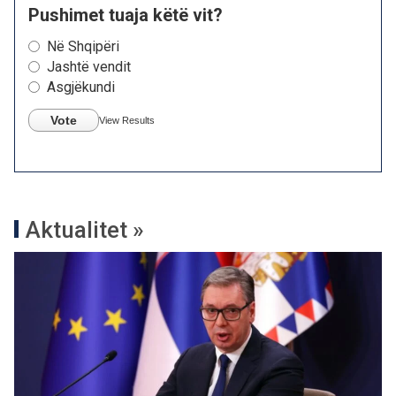
Pushimet tuaja këtë vit?
Në Shqipëri
Jashtë vendit
Asgjëkundi
Vote
View Results
Aktualitet »