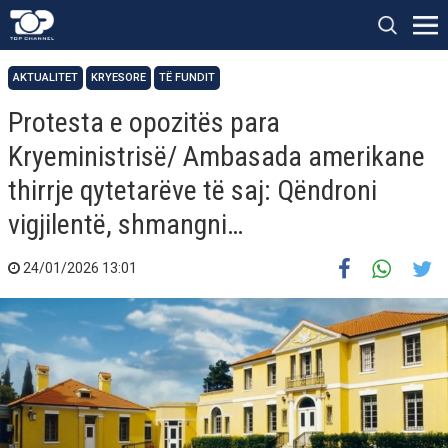
AKTUALITET
KRYESORE
TË FUNDIT
Protesta e opozitës para
Kryeministrisë/ Ambasada amerikane
thirrje qytetarëve të saj: Qëndroni
vigjilentë, shmangni…
24/01/2026 13:01