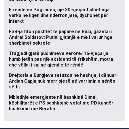
E rëndë në Pogradec, një 30-vjeçar hidhet nga
varka në liqen dhe ndërron jetë, dyshohet për
infarkt
FSB-ja fiton pushtet të paparë në Rusi, gazetari
Andrei Soldatov: Putini gjithnjë e më i varur nga
shërbimet sekrete
Tragjedi gjatë pushimeve verore/ 16-vjeçarja
humb jetën pas një aksidenti të frikshëm, motra
dhe vëllai i saj në gjendje të rëndë
Drejtoria e Burgjeve refuzon në heshtje, i dënuari
Ardian Çapja nuk merr pjesë në varrimin e nënës
së tij
Mbledhje emergjente në bashkinë Dimal,
këshilltarët e PS bashkojnë votat me PD kundër
bashkimit me Beratin