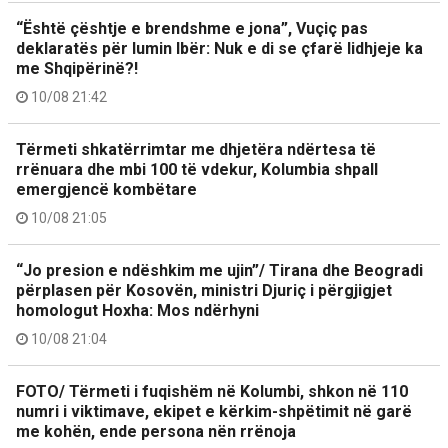
“Është çështje e brendshme e jona”, Vuçiç pas
deklaratës për lumin Ibër: Nuk e di se çfarë lidhjeje ka
me Shqipërinë?!
10/08 21:42
Tërmeti shkatërrimtar me dhjetëra ndërtesa të
rrënuara dhe mbi 100 të vdekur, Kolumbia shpall
emergjencë kombëtare
10/08 21:05
“Jo presion e ndëshkim me ujin”/ Tirana dhe Beogradi
përplasen për Kosovën, ministri Djuriç i përgjigjet
homologut Hoxha: Mos ndërhyni
10/08 21:04
FOTO/ Tërmeti i fuqishëm në Kolumbi, shkon në 110
numri i viktimave, ekipet e kërkim-shpëtimit në garë
me kohën, ende persona nën rrënoja