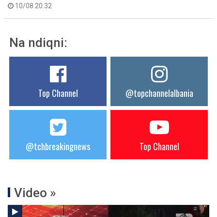
10/08 20:32
Na ndiqni:
Top Channel
@topchannelalbania
@tchbreakingnews
Top Channel
Video »