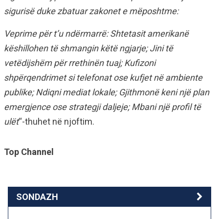
sigurisë duke zbatuar zakonet e mëposhtme:
Veprime për t’u ndërmarrë: Shtetasit amerikanë
këshillohen të shmangin këtë ngjarje; Jini të
vetëdijshëm për rrethinën tuaj; Kufizoni
shpërqendrimet si telefonat ose kufjet në ambiente
publike; Ndiqni mediat lokale; Gjithmonë keni një plan
emergjence ose strategji daljeje; Mbani një profil të
ulët
“-thuhet në njoftim.
Top Channel
SONDAZH