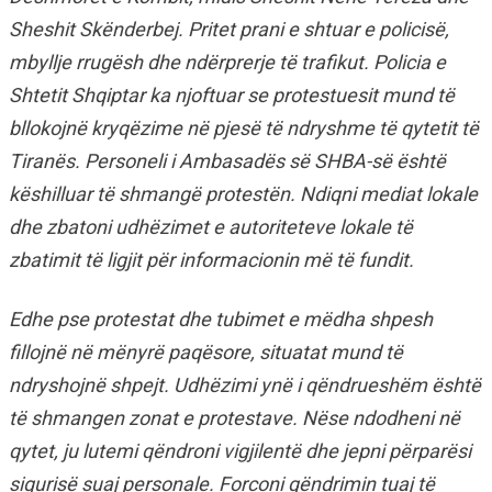
Sheshit Skënderbej. Pritet prani e shtuar e policisë,
mbyllje rrugësh dhe ndërprerje të trafikut. Policia e
Shtetit Shqiptar ka njoftuar se protestuesit mund të
bllokojnë kryqëzime në pjesë të ndryshme të qytetit të
Tiranës. Personeli i Ambasadës së SHBA-së është
këshilluar të shmangë protestën. Ndiqni mediat lokale
dhe zbatoni udhëzimet e autoriteteve lokale të
zbatimit të ligjit për informacionin më të fundit.
Edhe pse protestat dhe tubimet e mëdha shpesh
fillojnë në mënyrë paqësore, situatat mund të
ndryshojnë shpejt. Udhëzimi ynë i qëndrueshëm është
të shmangen zonat e protestave. Nëse ndodheni në
qytet, ju lutemi qëndroni vigjilentë dhe jepni përparësi
sigurisë suaj personale. Forconi qëndrimin tuaj të