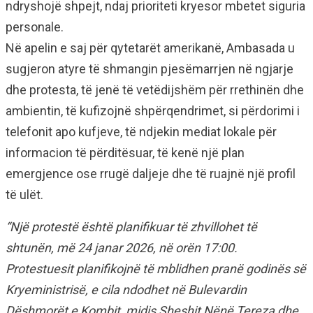
ndryshojë shpejt, ndaj prioriteti kryesor mbetet siguria
personale.
Në apelin e saj për qytetarët amerikanë, Ambasada u
sugjeron atyre të shmangin pjesëmarrjen në ngjarje
dhe protesta, të jenë të vetëdijshëm për rrethinën dhe
ambientin, të kufizojnë shpërqendrimet, si përdorimi i
telefonit apo kufjeve, të ndjekin mediat lokale për
informacion të përditësuar, të kenë një plan
emergjence ose rrugë daljeje dhe të ruajnë një profil
të ulët.
“Një protestë është planifikuar të zhvillohet të
shtunën, më 24 janar 2026, në orën 17:00.
Protestuesit planifikojnë të mblidhen pranë godinës së
Kryeministrisë, e cila ndodhet në Bulevardin
Dëshmorët e Kombit, midis Sheshit Nënë Tereza dhe