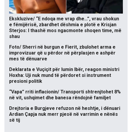
Ekskluzive/ “E ndoqa me vrap dhe…”, vrau shokun
e fëmijërisë, zbardhet dëshmia e plotë e Krisjan
Sterjos: I thashë mos ngacmonte shoqen time, më
shau
Foto/ Sherri në burgun e Fierit, zbulohet arma e
improvizuar që u përdor në përplasjen e ashpër
mes të dënuarve
Deklarata e Vuçiçit për lumin Ibër, reagon ministri
Hoxha: Uji nuk mund të përdoret si instrument
presioni politik
“Vapa” rriti inflacionin/ Transporti shtrenjtohet 8%
në vit, ushqimet dhe banesa rëndojnë familjet
Drejtoria e Burgjeve refuzon në heshtje, i dënuari
Ardian Çapja nuk merr pjesë në varrimin e nënës
së tij