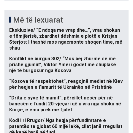
Më të lexuarat
Ekskluzive/ “E ndoqa me vrap dhe…”, vrau shokun
e fëmijërisë, zbardhet dëshmia e plotë e Krisjan
Sterjos: I thashë mos ngacmonte shoqen time, më
shau
Konflikt në burgun 302/ “Mos bëj zhurmë se më
prishe gjumin”, Viktor Ymeri godet me shuplakë
një të burgosur nga Kosova
“Kosova të respektohet”, reagojnë mediat në Kiev
për heqjen e flamurit të Ukrainës në Prishtinë
“Drita e syve të mamit”, përcillet nesër për në
banesën e fundit 20-vjeçari që u vra nga shoku në
Korçë, e ëma prek me fjalët
Kodi i ri Rrugor/ Nga heqja përfundimtare e
patentës te gjobat 60 mijë lekë, cilat janë rregullat
që kanë hyrë në fuqi