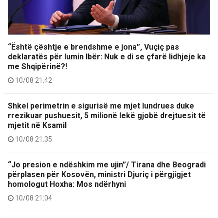
“Është çështje e brendshme e jona”, Vuçiç pas
deklaratës për lumin Ibër: Nuk e di se çfarë lidhjeje ka
me Shqipërinë?!
10/08 21:42
Shkel perimetrin e sigurisë me mjet lundrues duke
rrezikuar pushuesit, 5 milionë lekë gjobë drejtuesit të
mjetit në Ksamil
10/08 21:35
“Jo presion e ndëshkim me ujin”/ Tirana dhe Beogradi
përplasen për Kosovën, ministri Djuriç i përgjigjet
homologut Hoxha: Mos ndërhyni
10/08 21:04