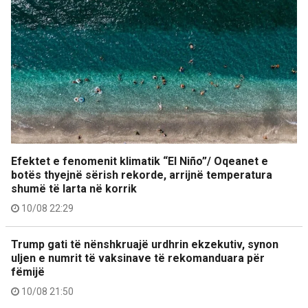
Efektet e fenomenit klimatik “El Niño”/ Oqeanet e
botës thyejnë sërish rekorde, arrijnë temperatura
shumë të larta në korrik
10/08 22:29
Trump gati të nënshkruajë urdhrin ekzekutiv, synon
uljen e numrit të vaksinave të rekomanduara për
fëmijë
10/08 21:50