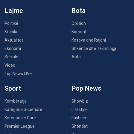
Lajme
Bota
Politikë
Opinion
Kronikë
Koment
Aktualitet
Kosova dhe Rajoni
Ekonomi
Shkencë dhe Teknologji
Sociale
Auto
Video
Top News LIVE
Sport
Pop News
Kombëtarja
Showbiz
Kategoria Superiore
Lifestyle
Kategoria e Parë
Fashion
Premier League
Shëndeti