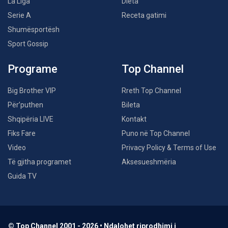
La Liga
Dieta
Serie A
Receta gatimi
Shumësportësh
Sport Gossip
Programe
Top Channel
Big Brother VIP
Rreth Top Channel
Për’puthen
Bileta
Shqipëria LIVE
Kontakt
Fiks Fare
Puno në Top Channel
Video
Privacy Policy & Terms of Use
Të gjitha programet
Aksesueshmëria
Guida TV
© Top Channel 2001 - 2026 • Ndalohet riprodhimi i