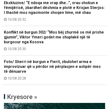
Ekskluzive/ “E ndoqa me vrap dhe…”, vrau shokun e
fëmijërisë, zbardhet dëshmia e plotë e Krisjan Sterjos:
I thashë mos ngacmonte shoqen time, më shau
10/08 20:32
Konflikt në burgun 302/ “Mos bëj zhurmë se më prishe
gjumin”, Viktor Ymeri godet me shuplakë një të
burgosur nga Kosova
10/08 20:30
Foto/ Sherri në burgun e Fierit, zbulohet arma e
improvizuar që u përdor në përplasjen e ashpër mes
të dënuarve
10/08 20:28
Kryesore »