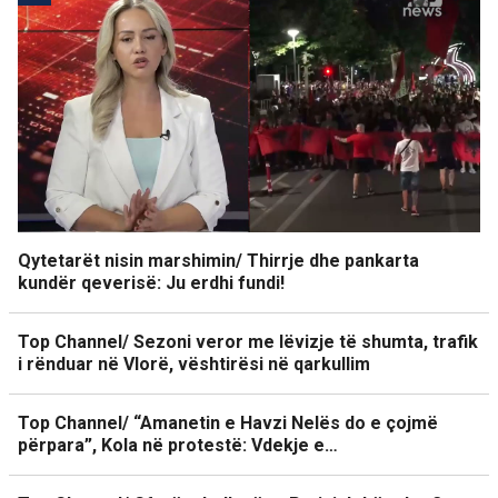
Qytetarët nisin marshimin/ Thirrje dhe pankarta
kundër qeverisë: Ju erdhi fundi!
Top Channel/ Sezoni veror me lëvizje të shumta, trafik
i rënduar në Vlorë, vështirësi në qarkullim
Top Channel/ “Amanetin e Havzi Nelës do e çojmë
përpara”, Kola në protestë: Vdekje e…