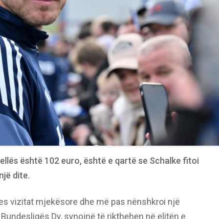
llës është 102 euro, është e qartë se Schalke fitoi
jë dite.
es vizitat mjekësore dhe më pas nënshkroi një
Bundesligës Dy, synojnë të rikthehen në elitën e