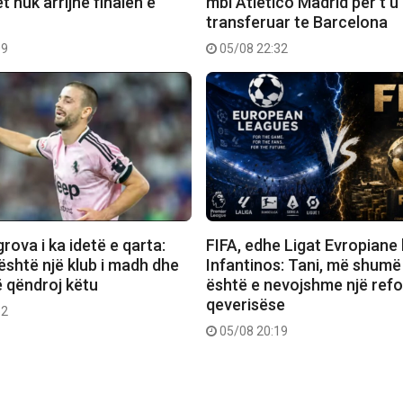
 nuk arrijnë finalen e
mbi Atletico Madrid për t’u
transferuar te Barcelona
09
05/08 22:32
ova i ka idetë e qarta:
FIFA, edhe Ligat Evropiane
është një klub i madh dhe
Infantinos: Tani, më shumë
ë qëndroj këtu
është e nevojshme një ref
qeverisëse
32
05/08 20:19