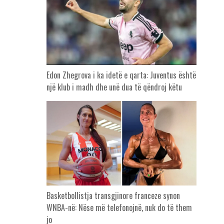
Edon Zhegrova i ka idetë e qarta: Juventus është
një klub i madh dhe unë dua të qëndroj këtu
Basketbollistja transgjinore franceze synon
WNBA-në: Nëse më telefonojnë, nuk do të them
jo