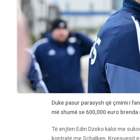
Duke pasur parasysh që çmimi i fane
më shumë se 600,000 euro brenda n
Të enjten Edin Dzeko kaloi me suks
kontratë me Schalken. Kryesuesit e 