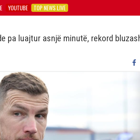
E
YOUTUBE
TOP NEWS LIVE
e pa luajtur asnjë minutë, rekord bluzas