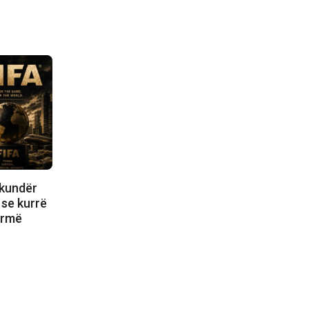
 kundër
 se kurrë
ormë