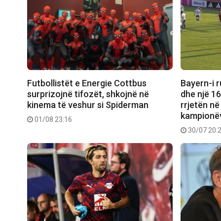
Futbollistët e Energie Cottbus
Bayern-i r
surprizojnë tifozët, shkojnë në
dhe një 16
kinema të veshur si Spiderman
rrjetën në
kampionëv
01/08 23:16
30/07 20: