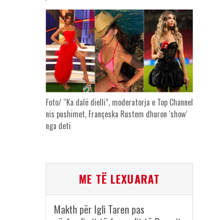
Foto/ “Ka dalë dielli”, moderatorja e Top Channel
nis pushimet, Françeska Rustem dhuron ‘show’
nga deti
ME TË LEXUARAT
Makth për Igli Taren pas