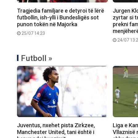
Tragjedia familjare e detyroi të lërë
Jurgen Kl
futbollin, ish-ylli i Bundesligës sot
zyrtar si 
punon tokën në Majorka
prekni fam
menjëher
25/07 14:23
24/07 13:
Futboll »
Juventus, nxehet pista Zirkzee,
Liga e Ka
Manchester United, tani është i
Vllaznisë 