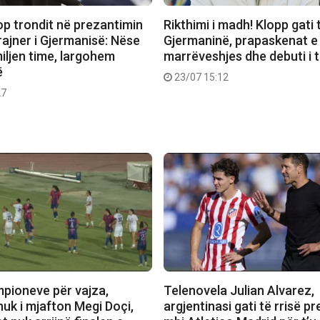
op trondit në prezantimin
Rikthimi i madh! Klopp gati
trajner i Gjermanisë: Nëse
Gjermaninë, prapaskenat e
iljen time, largohem
marrëveshjes dhe debuti i ti
ë
23/07 15:12
27
mpioneve për vajza,
Telenovela Julian Alvarez,
nuk i mjafton Megi Doçi,
argjentinasi gati të rrisë pr