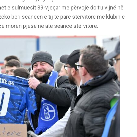
met e sulmuesit 39-vjeçar me përvojë do t’u vijnë në
o bëri seancën e tij të parë stërvitore me klubin e
ozë morën pjesë në atë seancë stërvitore.