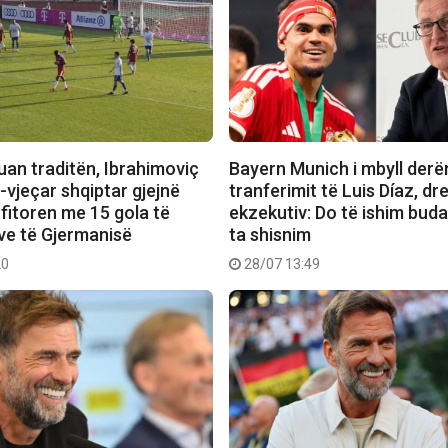
uan traditën, Ibrahimoviç
Bayern Munich i mbyll derë
-vjeçar shqiptar gjejnë
tranferimit të Luis Díaz, dre
 fitoren me 15 gola të
ekzekutiv: Do të ishim buda
e të Gjermanisë
ta shisnim
20
28/07 13:49