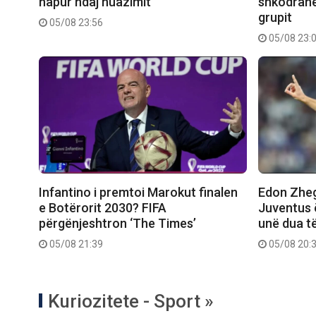
hapur ndaj huazimit
shkodranet
grupit
05/08 23:56
05/08 23:
Infantino i premtoi Marokut finalen
Edon Zhegr
e Botërorit 2030? FIFA
Juventus 
përgënjeshtron ‘The Times’
unë dua t
05/08 21:39
05/08 20:
Kuriozitete - Sport »