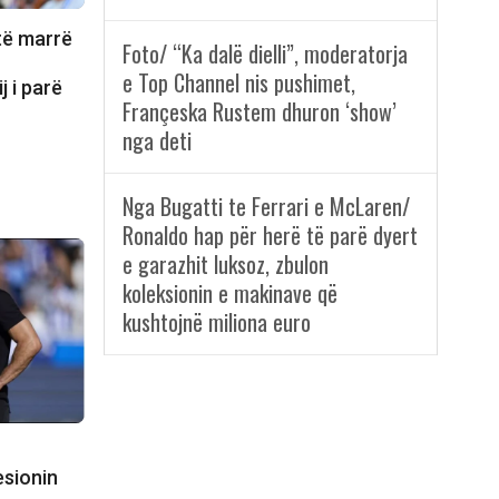
 të marrë
Foto/ “Ka dalë dielli”, moderatorja
e Top Channel nis pushimet,
j i parë
Françeska Rustem dhuron ‘show’
nga deti
Nga Bugatti te Ferrari e McLaren/
Ronaldo hap për herë të parë dyert
e garazhit luksoz, zbulon
koleksionin e makinave që
kushtojnë miliona euro
esionin