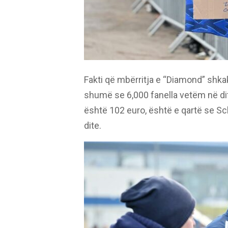
Fakti që mbërritja e “Diamond” shkak
shumë se 6,000 fanella vetëm në di
është 102 euro, është e qartë se S
dite.