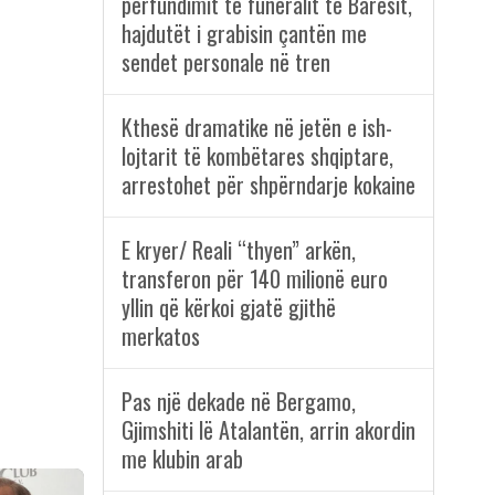
përfundimit të funeralit të Baresit,
hajdutët i grabisin çantën me
sendet personale në tren
Kthesë dramatike në jetën e ish-
lojtarit të kombëtares shqiptare,
arrestohet për shpërndarje kokaine
E kryer/ Reali “thyen” arkën,
transferon për 140 milionë euro
yllin që kërkoi gjatë gjithë
merkatos
Pas një dekade në Bergamo,
Gjimshiti lë Atalantën, arrin akordin
me klubin arab