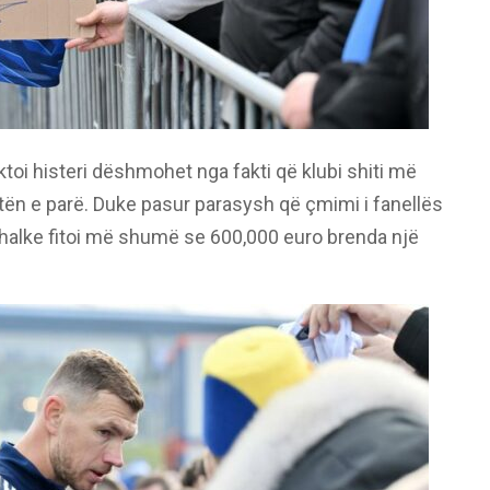
toi histeri dëshmohet nga fakti që klubi shiti më
tën e parë. Duke pasur parasysh që çmimi i fanellës
chalke fitoi më shumë se 600,000 euro brenda një