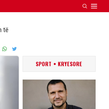
h të
SPORT • KRYESORE