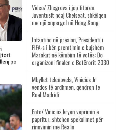
Video/ Zhegrova i jep fitoren
Juventusit ndaj Chelseat, shkëlqen
me një supergol në Hong Kong
Infantino në presion, Presidenti i
FIFA-s i bën premtimin e bujshëm
n
Marokut në këmbim të votës: Do
jtori
organizoni finalen e Botërorit 2030
llenj po
Mbyllet telenovela, Vinicius Jr
vendos të ardhmen, qëndron te
Real Madridi
Foto/ Vinicius kryen veprimin e
papritur, shtohen spekulimet për
rinovimin me Realin