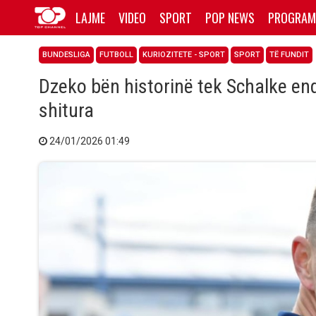
LAJME
VIDEO
SPORT
POP NEWS
PROGRAM
BUNDESLIGA
FUTBOLL
KURIOZITETE - SPORT
SPORT
TË FUNDIT
Dzeko bën historinë tek Schalke end
shitura
24/01/2026 01:49