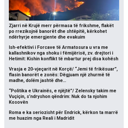
Zjarri në Krujë merr përmasa të frikshme, flakët
po rrezikojnë banorët dhe shtëpitë, kërkohet
ndërhyrje emergjente dhe evakuim
Ish-efektivi i Forcave të Armatosura u vra me
kallashnikov nga shoku i fëmijërisë, zv. drejtori i
Hetimit: Kishin konflikt të mbartur prej disa kohësh
Vrasja e 20-vjeçarit në Korçë/ “Jemi të frikësuar”,
flasin banorët e zonës: Dëgjuam një zhurmë të
madhe, dolëm jashtë dhe…
“Politika e Ukrainës, e njëjtë”/ Zelensky takim me
Vuçiçin, s’ndryshon qëndrim: Nuk do ta njohim
Kosovën
Roma e ka seriozisht për Endrick, kërkon ta marrë
me huazim nga Reali i Madridit