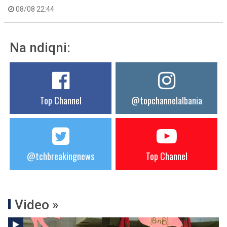
08/08 22:44
Na ndiqni:
Top Channel
@topchannelalbania
@tchbreakingnews
Top Channel
Video »