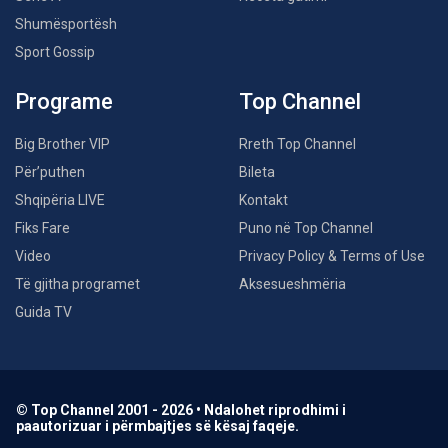
Shumësportësh
Sport Gossip
Programe
Top Channel
Big Brother VIP
Rreth Top Channel
Për’puthen
Bileta
Shqipëria LIVE
Kontakt
Fiks Fare
Puno në Top Channel
Video
Privacy Policy & Terms of Use
Të gjitha programet
Aksesueshmëria
Guida TV
© Top Channel 2001 - 2026 • Ndalohet riprodhimi i
paautorizuar i përmbajtjes së kësaj faqeje.