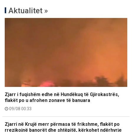
Aktualitet »
Zjarr i fuqishëm edhe në Hundëkuq të Gjirokastrës,
flakët po u afrohen zonave të banuara
09/08 00:33
Zjarri në Krujë merr përmasa të frikshme, flakët po
rrezikojnë banorët dhe shtëpitë, kërkohet ndërhyrje