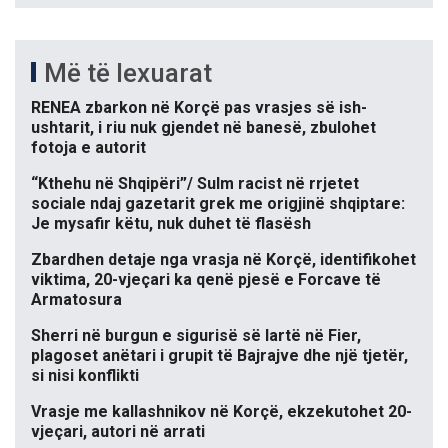
Më të lexuarat
RENEA zbarkon në Korçë pas vrasjes së ish-
ushtarit, i riu nuk gjendet në banesë, zbulohet
fotoja e autorit
“Kthehu në Shqipëri”/ Sulm racist në rrjetet
sociale ndaj gazetarit grek me origjinë shqiptare:
Je mysafir këtu, nuk duhet të flasësh
Zbardhen detaje nga vrasja në Korçë, identifikohet
viktima, 20-vjeçari ka qenë pjesë e Forcave të
Armatosura
Sherri në burgun e sigurisë së lartë në Fier,
plagoset anëtari i grupit të Bajrajve dhe një tjetër,
si nisi konflikti
Vrasje me kallashnikov në Korçë, ekzekutohet 20-
vjeçari, autori në arrati