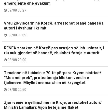
emergjente dhe evakuim
09/08 00:27
Vrau 20-vjeçarin në Korçë, arrestohet pranë banesës
autori i dyshuar i krimit
09/08 00:09
RENEA zbarkon në Korçë pas vrasjes së ish-ushtarit, i
riu nuk gjendet në banesë, zbulohet fotoja e autorit
08/08 23:00
Tensione në tubimin e 70-të përpara Kryeministrisë/
“Mos më prek”, protestuesja bllokon vendin e
fjalimeve. Mbyllet me marshim në kryeqytet
08/08 22:50
Zjarrvënie e qëllimshme në Krujë, arrestohet autori/
Ministri Lamallari: Vijon beteja me flakët