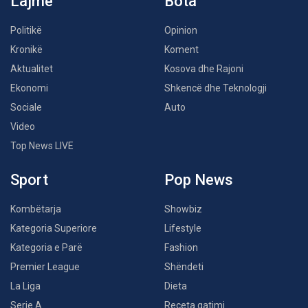
Lajme
Bota
Politikë
Opinion
Kronikë
Koment
Aktualitet
Kosova dhe Rajoni
Ekonomi
Shkencë dhe Teknologji
Sociale
Auto
Video
Top News LIVE
Sport
Pop News
Kombëtarja
Showbiz
Kategoria Superiore
Lifestyle
Kategoria e Parë
Fashion
Premier League
Shëndeti
La Liga
Dieta
Serie A
Receta gatimi