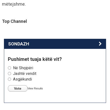
mëtejshme.
Top Channel
SONDAZH
Pushimet tuaja këtë vit?
Në Shqipëri
Jashtë vendit
Asgjëkundi
Vote
View Results