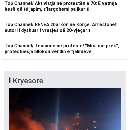
Top Channel/ Aktivistja në protestën e 70: E vetmja
besë që të japim, s’largohemi pa ikur ti
Top Channel/ RENEA zbarkon në Korçë. Arrestohet
autori i dyshuar i vrasjes së 20-vjeçarit
Top Channel/ Tensione në protestë! “Mos më prek”,
protestuesja bllokon vendin e fjalimeve
Kryesore