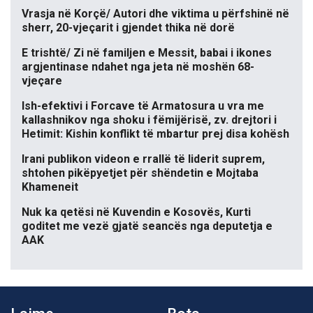
Vrasja në Korçë/ Autori dhe viktima u përfshinë në
sherr, 20-vjeçarit i gjendet thika në dorë
E trishtë/ Zi në familjen e Messit, babai i ikones
argjentinase ndahet nga jeta në moshën 68-
vjeçare
Ish-efektivi i Forcave të Armatosura u vra me
kallashnikov nga shoku i fëmijërisë, zv. drejtori i
Hetimit: Kishin konflikt të mbartur prej disa kohësh
Irani publikon videon e rrallë të liderit suprem,
shtohen pikëpyetjet për shëndetin e Mojtaba
Khameneit
Nuk ka qetësi në Kuvendin e Kosovës, Kurti
goditet me vezë gjatë seancës nga deputetja e
AAK