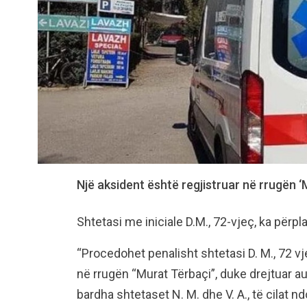
Një aksident është regjistruar në rrugën ‘
Shtetasi me iniciale D.M., 72-vjeç, ka përp
“Procedohet penalisht shtetasi D. M., 72 v
në rrugën “Murat Tërbaçi”, duke drejtuar aut
bardha shtetaset N. M. dhe V. A., të cilat nd