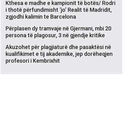
Kthesa e madhe e kampionit të botës/ Rodri
i thotë përfundimisht ‘jo’ Realit të Madridit,
zgjodhi kalimin te Barcelona
Përplasen dy tramvaje në Gjermani, mbi 20
persona të plagosur, 3 në gjendje kritike
Akuzohet për plagjiaturë dhe pasaktësi në
kualifikimet e tij akademike, jep dorëheqjen
profesori i Kembrixhit