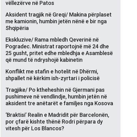
vëllezërve në Patos
Aksident tragjik në Greqi/ Makina përplaset
me kamionin, humbin jetën nënë e bir nga
Shqipëria
Ekskluzive/ Rama mbledh Qeverinë në
Pogradec. Ministrat raportojnë më 24 dhe
25 gusht, pritet edhe mbledhja e Asamblesë
që mund të ndryshojë kabinetin
Konflikt me stafin e hotelit në Dhërmi,
shpallet në kërkim ish-zyrtari i policisë
Tragjike/ Po ktheheshin në Gjermani pas
pushimeve në vendlindje, humbin jetën në
aksident tre anëtarët e familjes nga Kosova
‘Braktisi’ Realin e Madridit për Barcelonën,
por çfarë kishte thënë Rodri përpara dy
vitesh për Los Blancos?