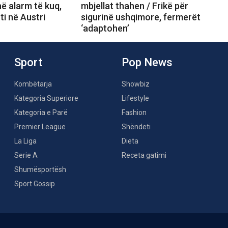
 në alarm të kuq,
mbjellat thahen / Frikë për
ti në Austri
sigurinë ushqimore, fermerët
‘adaptohen’
Sport
Pop News
Kombëtarja
Showbiz
Kategoria Superiore
Lifestyle
Kategoria e Parë
Fashion
Premier League
Shëndeti
La Liga
Dieta
Serie A
Receta gatimi
Shumësportësh
Sport Gossip