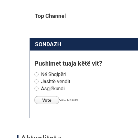
Top Channel
SONDAZH
Pushimet tuaja këtë vit?
Në Shqipëri
Jashtë vendit
Asgjëkundi
Vote
View Results