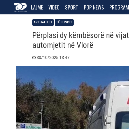
LAJME
VIDEO
SPORT
POP NEWS
PROGRAM
AKTUALITET
TË FUNDIT
Përplasi dy këmbësorë në vijat
automjetit në Vlorë
30/10/2025 13:47