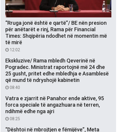
“Rruga jonë është e qartë”/ BE nën presion
për anëtarët e rinj, Rama për Financial
Times: Shqipëria ndodhet në momentin më
të mirë
12:02
Ekskluzive/ Rama mbledh Qeverinë në
Pogradec. Ministrat raportojnë më 24 dhe
25 gusht, pritet edhe mbledhja e Asamblesë
që mund të ndryshojë kabinetin
08:40
Vatra e zjarrit në Panahor ende aktive, 95
forca speciale të angazhuara në terren,
ndihmë edhe nga ajri
08:25
“Dështoi në mbrojtjen e fëmijëve”, Meta