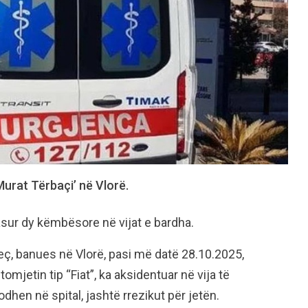
Murat Tërbaçi’ në Vlorë.
lasur dy këmbësore në vijat e bardha.
jeç, banues në Vlorë, pasi më datë 28.10.2025,
omjetin tip “Fiat”, ka aksidentuar në vija të
odhen në spital, jashtë rrezikut për jetën.