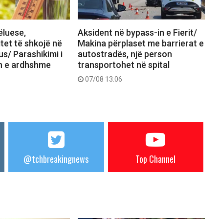
ëluese,
Aksident në bypass-in e Fierit/
tet të shkojë në
Makina përplaset me barrierat e
us/ Parashikimi i
autostradës, një person
ën e ardhshme
transportohet në spital
07/08 13:06
@tchbreakingnews
Top Channel