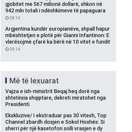
gjobitet me 567 milionë dollarë, shkon në
942 mln totali i ndëshkimeve të papaguara
08:14
Argjentina kundër europianëve, shpall hapur
mbështetjen e plotë për Gianni Infantinon: E
vlerësojmë çfarë ka bërë në 10 vitet e fundit
09:14
Më të lexuarat
Vajza e ish-ministrit Beqaj heq dorë nga
shtetësia shqiptare, dekreti miratohet nga
Presidenti
Ekskluzive/ I ekstraduar pas 30 vitesh, Top
Channel zbardh dosjen e Sokol Hoxhës: Si
sherri për një kasetofon solli vrasjen e dy