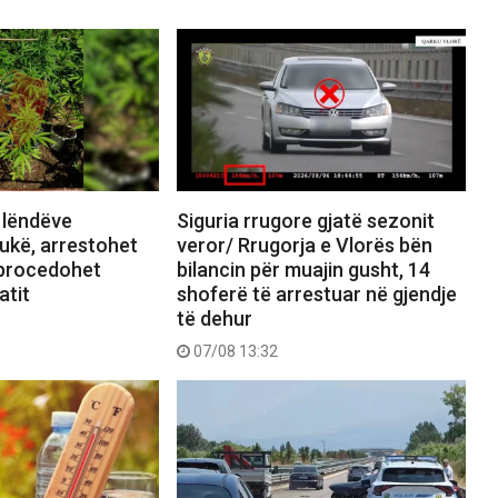
 lëndëve
Siguria rrugore gjatë sezonit
ukë, arrestohet
veror/ Rrugorja e Vlorës bën
 procedohet
bilancin për muajin gusht, 14
atit
shoferë të arrestuar në gjendje
të dehur
07/08 13:32