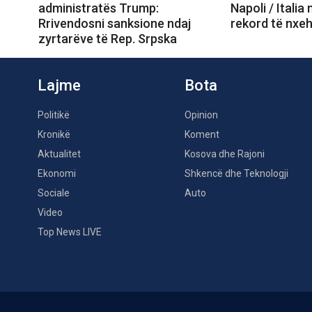
administratës Trump:
Napoli / Italia
Rrivendosni sanksione ndaj
rekord të nxeh
zyrtarëve të Rep. Srpska
Lajme
Bota
Politikë
Opinion
Kronikë
Koment
Aktualitet
Kosova dhe Rajoni
Ekonomi
Shkencë dhe Teknologji
Sociale
Auto
Video
Top News LIVE