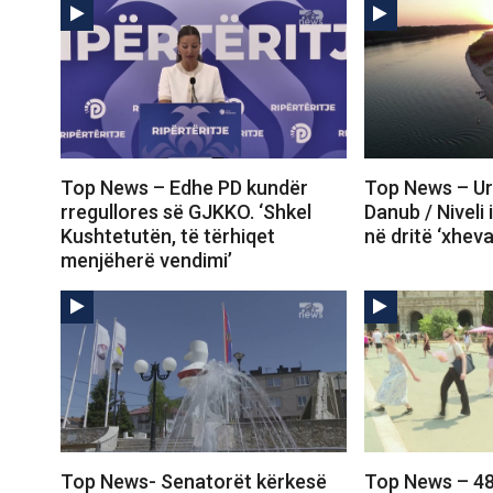
Top News – Edhe PD kundër
Top News – Ur
rregullores së GJKKO. ‘Shkel
Danub / Niveli i 
Kushtetutën, të tërhiqet
në dritë ‘xheva
menjëherë vendimi’
Top News- Senatorët kërkesë
Top News – 48