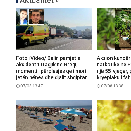
Aktualitet »
Foto+Video/ Dalin pamjet e
Aksion kundër
aksidentit tragjik në Greqi,
narkotike në P
momenti i përplasjes që i mori
një 55-vjeçar,
jetën nënës dhe djalit shqiptar
kryeplaku i fsh
07/08 13:47
07/08 13:38