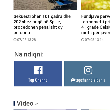
Sekuestrohen 101 çadra dhe
Fundjavë përv
202 shezlongë në Spille,
termometri pri
procedohen penalisht dy
41 gradë Celsi
persona
motit për jav
07/08 13:28
07/08 13:14
Na ndiqni:
Top Channel
@topchannelalbania
Video »