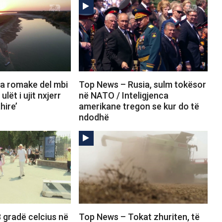
a romake del mbi
Top News – Rusia, sulm tokësor
ulët i ujit nxjerr
në NATO / Inteligjenca
hire’
amerikane tregon se kur do të
ndodhë
 gradë celcius në
Top News – Tokat zhuriten, të