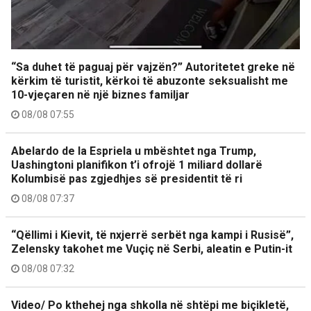
“Sa duhet të paguaj për vajzën?” Autoritetet greke në
kërkim të turistit, kërkoi të abuzonte seksualisht me
10-vjeçaren në një biznes familjar
08/08 07:55
Abelardo de la Espriela u mbështet nga Trump,
Uashingtoni planifikon t’i ofrojë 1 miliard dollarë
Kolumbisë pas zgjedhjes së presidentit të ri
08/08 07:37
“Qëllimi i Kievit, të nxjerrë serbët nga kampi i Rusisë”,
Zelensky takohet me Vuçiç në Serbi, aleatin e Putin-it
08/08 07:32
Video/ Po kthehej nga shkolla në shtëpi me biçikletë,