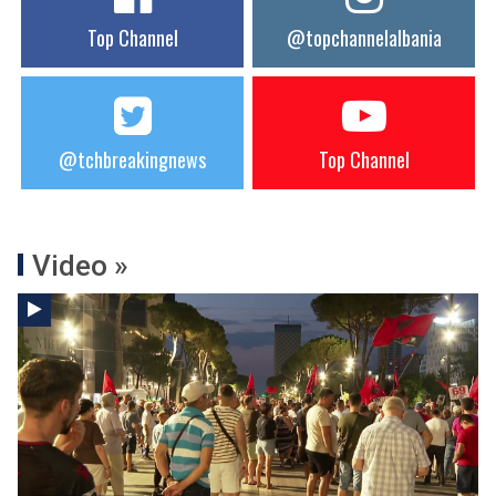
Top Channel
@topchannelalbania
@tchbreakingnews
Top Channel
Video »