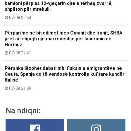
kamioni përplas 12-vjeçarin dhe e tërheq zvarrë,
shpëton për mrekulli
07/08 22:54
Përparime në bisedimet mes Omanit dhe Iranit, SHBA
pret së shpejti një marrëveshje për lundrimin në
Hormuz
07/08 22:41
Përshkallëzohet debati mbi fluksin e emigrantëve në
Ceuta, Spanja do të vendosë kontrolle kufitare kundër
Italisë
07/08 21:59
Na ndiqni: