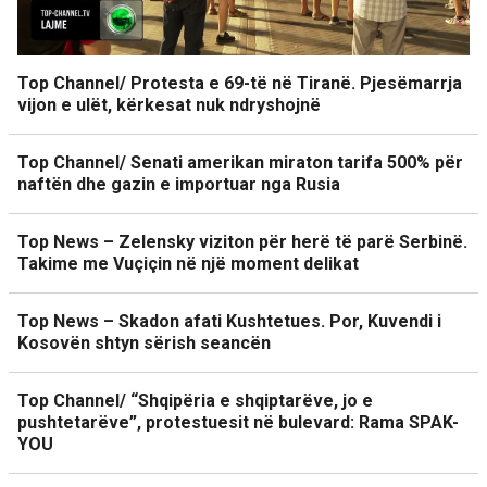
Top Channel/ Protesta e 69-të në Tiranë. Pjesëmarrja
vijon e ulët, kërkesat nuk ndryshojnë
Top Channel/ Senati amerikan miraton tarifa 500% për
naftën dhe gazin e importuar nga Rusia
Top News – Zelensky viziton për herë të parë Serbinë.
Takime me Vuçiçin në një moment delikat
Top News – Skadon afati Kushtetues. Por, Kuvendi i
Kosovën shtyn sërish seancën
Top Channel/ “Shqipëria e shqiptarëve, jo e
pushtetarëve”, protestuesit në bulevard: Rama SPAK-
YOU