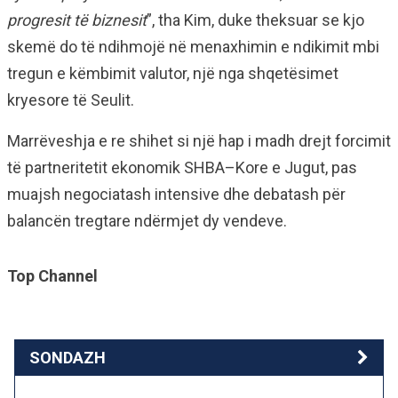
progresit të biznesit
”, tha Kim, duke theksuar se kjo
skemë do të ndihmojë në menaxhimin e ndikimit mbi
tregun e këmbimit valutor, një nga shqetësimet
kryesore të Seulit.
Marrëveshja e re shihet si një hap i madh drejt forcimit
të partneritetit ekonomik SHBA–Kore e Jugut, pas
muajsh negociatash intensive dhe debatash për
balancën tregtare ndërmjet dy vendeve.
Top Channel
SONDAZH