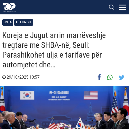
BOTA
TË FUNDIT
Koreja e Jugut arrin marrëveshje
tregtare me SHBA-në, Seuli:
Parashikohet ulja e tarifave për
automjetet dhe…
29/10/2025 13:57