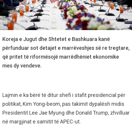
Koreja e Jugut dhe Shtetet e Bashkuara kanë
përfunduar sot detajet e marrëveshjes së re tregtare,
që pritet të riformësojë marrëdhëniet ekonomike
mes dy vendeve.
Lajmin e ka bërë të ditur shefi i stafit presidencial për
politikat, Kim Yong-beom, pas takimit dypalësh midis
Presidentit Lee Jae Myung dhe Donald Trump, zhvilluar
në margjinat e samitit të APEC-ut.