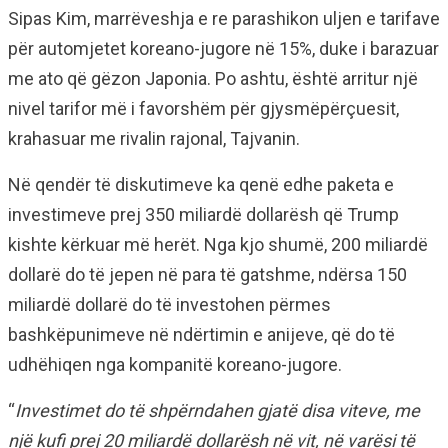
Sipas Kim, marrëveshja e re parashikon uljen e tarifave
për automjetet koreano-jugore në 15%, duke i barazuar
me ato që gëzon Japonia. Po ashtu, është arritur një
nivel tarifor më i favorshëm për gjysmëpërçuesit,
krahasuar me rivalin rajonal, Tajvanin.
Në qendër të diskutimeve ka qenë edhe paketa e
investimeve prej 350 miliardë dollarësh që Trump
kishte kërkuar më herët. Nga kjo shumë, 200 miliardë
dollarë do të jepen në para të gatshme, ndërsa 150
miliardë dollarë do të investohen përmes
bashkëpunimeve në ndërtimin e anijeve, që do të
udhëhiqen nga kompanitë koreano-jugore.
“
Investimet do të shpërndahen gjatë disa viteve, me
një kufi prej 20 miliardë dollarësh në vit, në varësi të