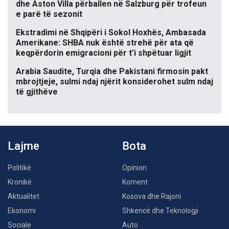
dhe Aston Villa përballen në Salzburg për trofeun
e parë të sezonit
Ekstradimi në Shqipëri i Sokol Hoxhës, Ambasada
Amerikane: SHBA nuk është strehë për ata që
keqpërdorin emigracioni për t’i shpëtuar ligjit
Arabia Saudite, Turqia dhe Pakistani firmosin pakt
mbrojtjeje, sulmi ndaj njërit konsiderohet sulm ndaj
të gjithëve
Lajme
Bota
Politikë
Opinion
Kronikë
Koment
Aktualitet
Kosova dhe Rajoni
Ekonomi
Shkencë dhe Teknologji
Sociale
Auto