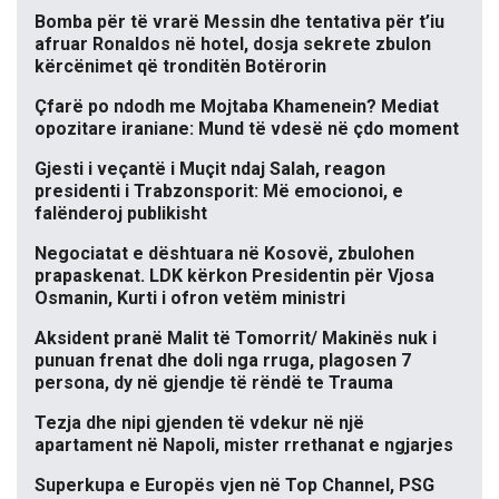
Bomba për të vrarë Messin dhe tentativa për t’iu
afruar Ronaldos në hotel, dosja sekrete zbulon
kërcënimet që tronditën Botërorin
Çfarë po ndodh me Mojtaba Khamenein? Mediat
opozitare iraniane: Mund të vdesë në çdo moment
Gjesti i veçantë i Muçit ndaj Salah, reagon
presidenti i Trabzonsporit: Më emocionoi, e
falënderoj publikisht
Negociatat e dështuara në Kosovë, zbulohen
prapaskenat. LDK kërkon Presidentin për Vjosa
Osmanin, Kurti i ofron vetëm ministri
Aksident pranë Malit të Tomorrit/ Makinës nuk i
punuan frenat dhe doli nga rruga, plagosen 7
persona, dy në gjendje të rëndë te Trauma
Tezja dhe nipi gjenden të vdekur në një
apartament në Napoli, mister rrethanat e ngjarjes
Superkupa e Europës vjen në Top Channel, PSG