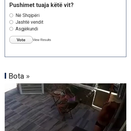
Pushimet tuaja këtë vit?
Në Shqipëri
Jashtë vendit
Asgjëkundi
Vote
View Results
Bota »