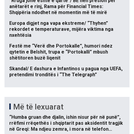
“Rruga jonë është e qartë”/ BE nën presion për
anëtarët e rinj, Rama për Financial Times:
Shqipëria ndodhet në momentin më të mirë
Europa digjet nga vapa ekstreme/ “Thyhen”
rekordet e temperaturave, mijëra viktima nga
nxehtësia
Festë me “Verë dhe Portokalle”, humori ndez
qytetin e Belshit, trupa e “Portokalli” mbush
shëtitoren buzë liqenit
Skandal/ E dashura e Infantinos u pagua nga UEFA,
pretendimi tronditës i “The Telegraph”
Më të lexuarat
“Humba gruan dhe djalin, ishin nisur për në punë”,
rrëfimi rrëqethës i shqiptarit pas aksidentit tragjik
në Greqi: Ma ndjeu zemra, i mora në telefon…