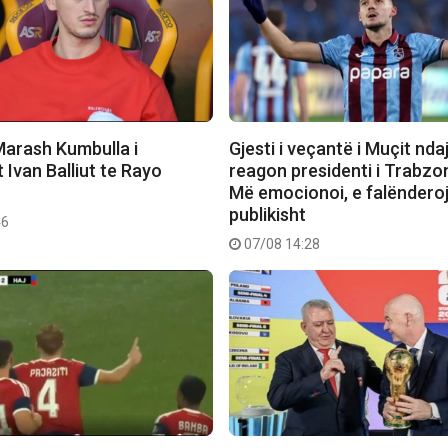
Marash Kumbulla i
Gjesti i veçantë i Muçit nda
Ivan Balliut te Rayo
reagon presidenti i Trabzo
Më emocionoi, e falëndero
publikisht
46
07/08 14:28