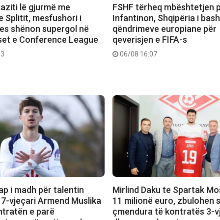
aziti lë gjurmë me
FSHF tërheq mbështetjen p
 Splitit, mesfushori i
Infantinon, Shqipëria i bas
s shënon supergol në
qëndrimeve europiane për
eset e Conference League
qeverisjen e FIFA-s
53
06/08 16:07
ap i madh për talentin
Mirlind Daku te Spartak Mo
 17-vjeçari Armend Muslika
11 milionë euro, zbulohen s
ntratën e parë
çmendura të kontratës 3-v