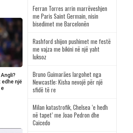
Ferran Torres arrin marrëveshjen
me Paris Saint Germain, nisin
bisedimet me Barcelonën
Rashford shijon pushimet me festë
me vajza me bikini në një yaht
luksoz
Bruno Guimarães largohet nga
Angli?
Newcastle: Kisha nevojë për një
t edhe një
 e
sfidë të re
Milan katastrofik, Chelsea ‘e hedh
në tapet’ me Joao Pedron dhe
Caicedo