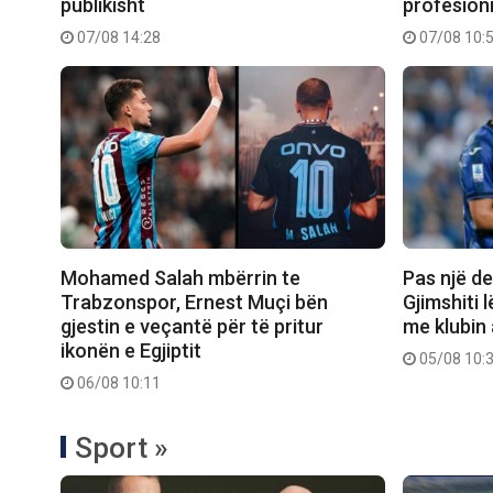
publikisht
profesioni
07/08 14:28
07/08 10:
Mohamed Salah mbërrin te
Pas një d
Trabzonspor, Ernest Muçi bën
Gjimshiti 
gjestin e veçantë për të pritur
me klubin
ikonën e Egjiptit
05/08 10:
06/08 10:11
Sport »