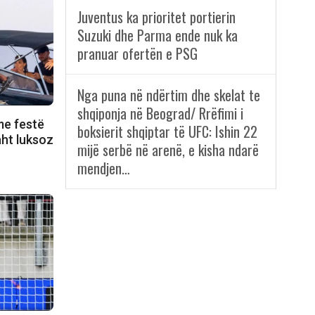
Juventus ka prioritet portierin
Suzuki dhe Parma ende nuk ka
pranuar ofertën e PSG
Nga puna në ndërtim dhe skelat te
shqiponja në Beograd/ Rrëfimi i
me festë
boksierit shqiptar të UFC: Ishin 22
aht luksoz
mijë serbë në arenë, e kisha ndarë
mendjen…