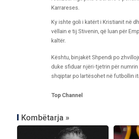
Karrareses.
Ky ishte goli i katërt i Kristianit në
vëllain e tij Stivenin, që luan për E
kaltër.
Kështu, binjakët Shpendi po zhvillojn
duke sfiduar njëri-tjetrin për numri
shqiptar po lartësohet në futbollin it
Top Channel
Kombëtarja »