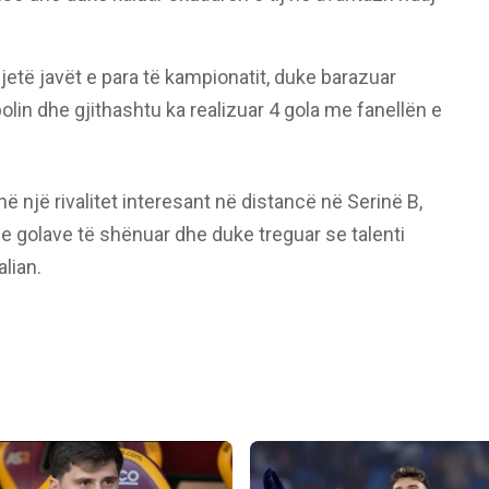
 dhjetë javët e para të kampionatit, duke barazuar
mpolin dhe gjithashtu ka realizuar 4 gola me fanellën e
ë një rivalitet interesant në distancë në Serinë B,
n e golave të shënuar dhe duke treguar se talenti
alian.