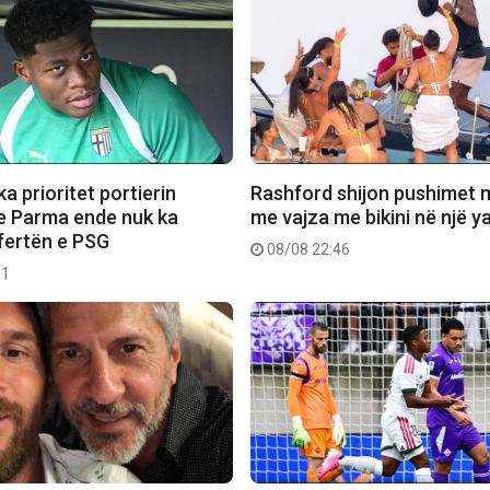
a prioritet portierin
Rashford shijon pushimet 
e Parma ende nuk ka
me vajza me bikini në një y
fertën e PSG
08/08 22:46
01