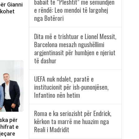
babait të “Pleshtit” me sëmundjen
ër Gianni
e rëndë: Leo mendoi të largohej
hkohet
nga Botërori
Dita më e trishtuar e Lionel Messit,
Barcelona mesazh ngushëllimi
argjentinasit për humbjen e njeriut
të dashur
UEFA nuk ndalet, paratë e
institucionit për ish-punonjësen,
Infantino nën hetim
Roma e ka seriozisht për Endrick,
ska për
kërkon ta marrë me huazim nga
hifrat e
Reali i Madridit
jeçare