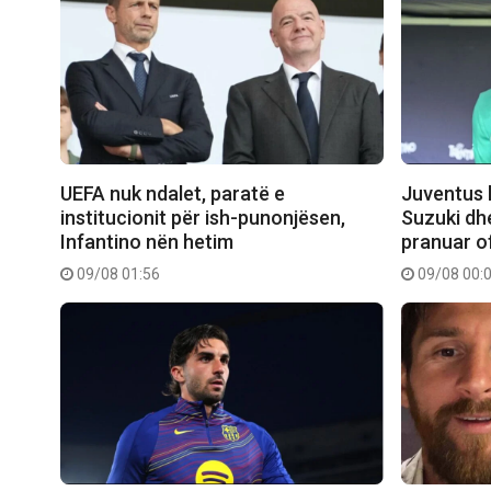
UEFA nuk ndalet, paratë e
Juventus k
institucionit për ish-punonjësen,
Suzuki dh
Infantino nën hetim
pranuar o
09/08 01:56
09/08 00: