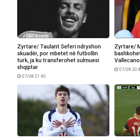
Zyrtare/ Taulant Seferi ndryshon
Zyrtare/ 
skuadër, por mbetet në futbollin
bashkohet 
turk, ja ku transferohet sulmuesi
Vallecano
shqiptar
07/08 20:
07/08 21:40