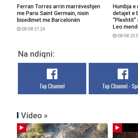
Ferran Torres arrin marrëveshjen
Humbja e 
me Paris Saint Germain, nisin
detajet e 
bisedimet me Barcelonën
“Pleshtit
Leo mendo
08/08 21:24
08/08 20:
Na ndiqni:
Top Channel
Top Channel - Sp
Video »