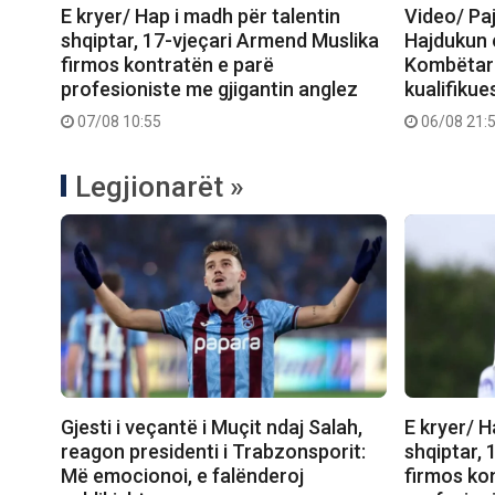
E kryer/ Hap i madh për talentin
Video/ Paj
shqiptar, 17-vjeçari Armend Muslika
Hajdukun e
firmos kontratën e parë
Kombëtare
profesioniste me gjigantin anglez
kualifiku
07/08 10:55
06/08 21:
Legjionarët »
Gjesti i veçantë i Muçit ndaj Salah,
E kryer/ H
reagon presidenti i Trabzonsporit:
shqiptar,
Më emocionoi, e falënderoj
firmos ko