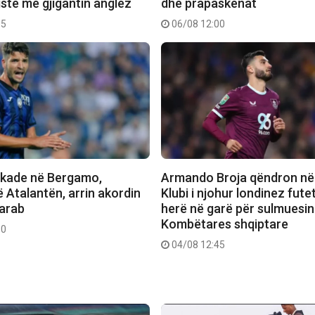
ste me gjigantin anglez
dhe prapaskenat
55
06/08 12:00
ekade në Bergamo,
Armando Broja qëndron në 
lë Atalantën, arrin akordin
Klubi i njohur londinez fute
 arab
herë në garë për sulmuesin
Kombëtares shqiptare
30
04/08 12:45