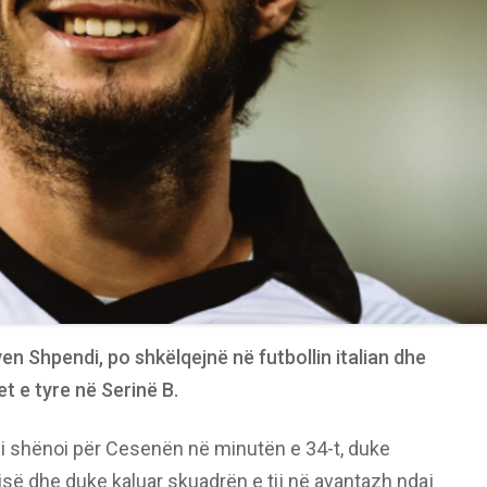
ven Shpendi, po shkëlqejnë në futbollin italian dhe
t e tyre në Serinë B.
i shënoi për Cesenën në minutën e 34-t, duke
tisë dhe duke kaluar skuadrën e tij në avantazh ndaj