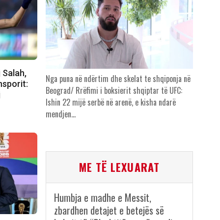
j Salah,
Nga puna në ndërtim dhe skelat te shqiponja në
nsporit:
Beograd/ Rrëfimi i boksierit shqiptar të UFC:
j
Ishin 22 mijë serbë në arenë, e kisha ndarë
mendjen…
ME TË LEXUARAT
Humbja e madhe e Messit,
zbardhen detajet e betejës së