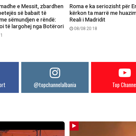
madhe e Messit, zbardhen
Roma e ka seriozisht për E
betejës së babait të
kërkon ta marrë me huazi
” me sëmundjen e rëndë:
Reali i Madridit
i të largohej nga Botërori
08/08 20:18
51
ort
@topchannelalbania
Top Channe