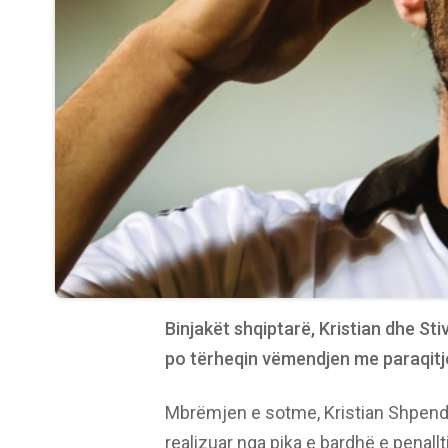
Binjakët shqiptarë, Kristian dhe Sti
po tërheqin vëmendjen me paraqitje
Mbrëmjen e sotme, Kristian Shpend
realizuar nga pika e bardhë e penall