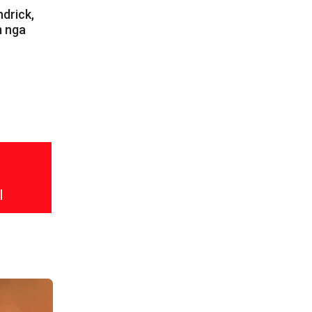
ndrick,
m nga
l