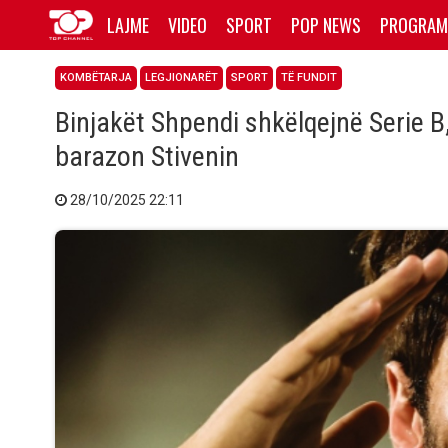
LAJME
VIDEO
SPORT
POP NEWS
PROGRAM
KOMBËTARJA
LEGJIONARËT
SPORT
TË FUNDIT
Binjakët Shpendi shkëlqejnë Serie B
barazon Stivenin
28/10/2025 22:11