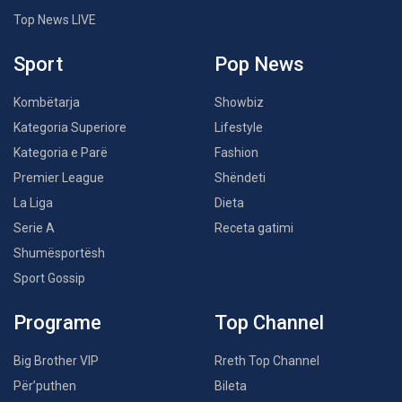
Top News LIVE
Sport
Pop News
Kombëtarja
Showbiz
Kategoria Superiore
Lifestyle
Kategoria e Parë
Fashion
Premier League
Shëndeti
La Liga
Dieta
Serie A
Receta gatimi
Shumësportësh
Sport Gossip
Programe
Top Channel
Big Brother VIP
Rreth Top Channel
Për’puthen
Bileta