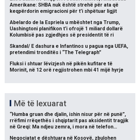
Amerikane: SHBA nuk është strehë për ata që
keqpërdorin emigracioni për t’i shpëtuar ligjit
Abelardo de la Espriela u mbështet nga Trump,
Uashingtoni planifikon t’i ofrojë 1 miliard dollarë
Kolumbisë pas zgjedhjes së presidentit të ri
Skandal/ E dashura e Infantinos u pagua nga UEFA,
pretendimi tronditës i “The Telegraph”
Fluksi i shtuar lëvizjesh në pikën kufitare të
Morinit, në 12 orë regjistrohen mbi 41 mijë hyrje
Më të lexuarat
“Humba gruan dhe djalin, ishin nisur për në punë”,
rrëfimi rrëqethës i shqiptarit pas aksidentit tragjik
në Greqi: Ma ndjeu zemra, i mora në telefon…
Negociatat e dështuara në Kosovë, zbulohen