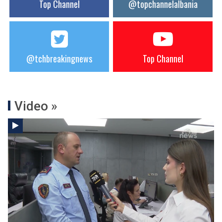
Top Channel
@topchannelalbania
@tchbreakingnews
Top Channel
Video »