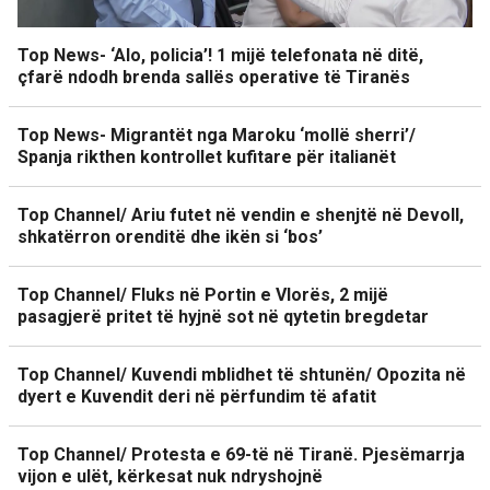
Top News- ‘Alo, policia’! 1 mijë telefonata në ditë,
çfarë ndodh brenda sallës operative të Tiranës
Top News- Migrantët nga Maroku ‘mollë sherri’/
Spanja rikthen kontrollet kufitare për italianët
Top Channel/ Ariu futet në vendin e shenjtë në Devoll,
shkatërron orenditë dhe ikën si ‘bos’
Top Channel/ Fluks në Portin e Vlorës, 2 mijë
pasagjerë pritet të hyjnë sot në qytetin bregdetar
Top Channel/ Kuvendi mblidhet të shtunën/ Opozita në
dyert e Kuvendit deri në përfundim të afatit
Top Channel/ Protesta e 69-të në Tiranë. Pjesëmarrja
vijon e ulët, kërkesat nuk ndryshojnë