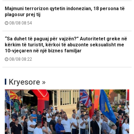
Majmuni terrorizon qytetin indonezian, 18 persona të
plagosur prej tij
08/08 08:54
“Sa duhet të paguaj për vajzën?” Autoritetet greke në
kërkim të turistit, kërkoi të abuzonte seksualisht me
10-vjeçaren në një biznes familjar
08/08 08:22
Kryesore »