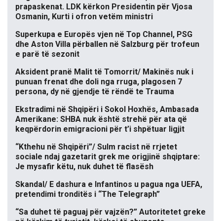
prapaskenat. LDK kërkon Presidentin për Vjosa
Osmanin, Kurti i ofron vetëm ministri
Superkupa e Europës vjen në Top Channel, PSG
dhe Aston Villa përballen në Salzburg për trofeun
e parë të sezonit
Aksident pranë Malit të Tomorrit/ Makinës nuk i
punuan frenat dhe doli nga rruga, plagosen 7
persona, dy në gjendje të rëndë te Trauma
Ekstradimi në Shqipëri i Sokol Hoxhës, Ambasada
Amerikane: SHBA nuk është strehë për ata që
keqpërdorin emigracioni për t’i shpëtuar ligjit
“Kthehu në Shqipëri”/ Sulm racist në rrjetet
sociale ndaj gazetarit grek me origjinë shqiptare:
Je mysafir këtu, nuk duhet të flasësh
Skandal/ E dashura e Infantinos u pagua nga UEFA,
pretendimi tronditës i “The Telegraph”
“Sa duhet të paguaj për vajzën?” Autoritetet greke