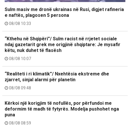
Sulm masiv me dronë ukrainas në Rusi, digjet rafineria
e naftës, plagosen 5 persona
08/08 10:33
“Kthehu në Shqipëri”/ Sulm racist në rrjetet sociale
ndaj gazetarit grek me origjinë shqiptare: Je mysafir
këtu, nuk duhet të flasësh
08/08 10:07
“Realiteti i ri klimatik”/ Nxehtësia ekstreme dhe
zjarret, sinjal alarmi për planetin
08/08 09:48
Kërkoi një korigjim të nofullës, por përfundoi me
deformim të madh të fytyrës. Modelja pushohet nga
puna
08/08 08:59