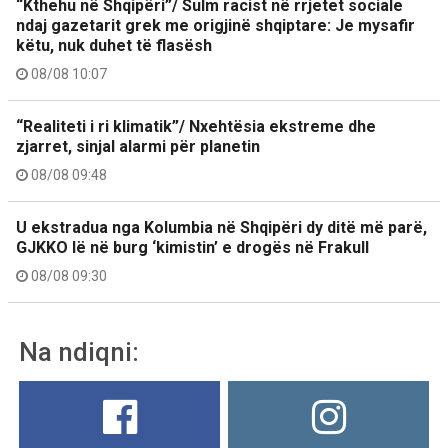
“Kthehu në Shqipëri”/ Sulm racist në rrjetet sociale
ndaj gazetarit grek me origjinë shqiptare: Je mysafir
këtu, nuk duhet të flasësh
08/08 10:07
“Realiteti i ri klimatik”/ Nxehtësia ekstreme dhe
zjarret, sinjal alarmi për planetin
08/08 09:48
U ekstradua nga Kolumbia në Shqipëri dy ditë më parë,
GJKKO lë në burg ‘kimistin’ e drogës në Frakull
08/08 09:30
Na ndiqni: