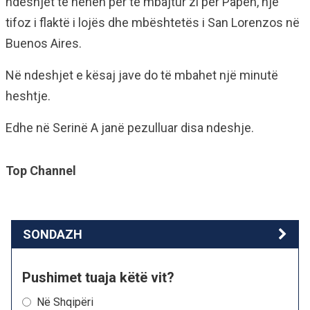
ndeshjet të hënën për të mbajtur zi për Papën, një
tifoz i flaktë i lojës dhe mbështetës i San Lorenzos në
Buenos Aires.
Në ndeshjet e kësaj jave do të mbahet një minutë
heshtje.
Edhe në Serinë A janë pezulluar disa ndeshje.
Top Channel
SONDAZH
Pushimet tuaja këtë vit?
Në Shqipëri