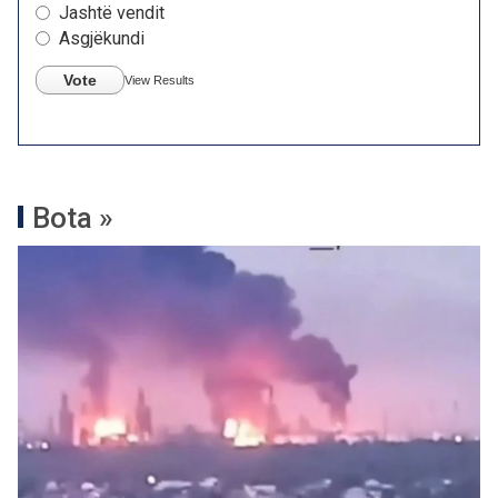
Jashtë vendit
Asgjëkundi
Vote
View Results
Bota »