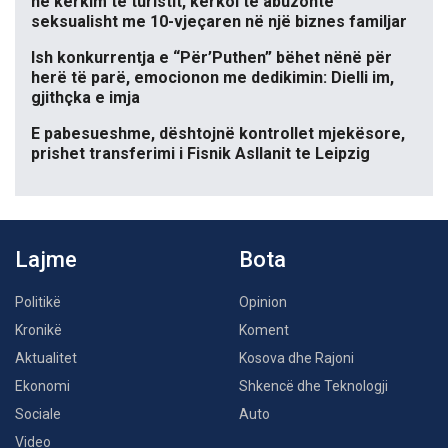
në kërkim të turistit, kërkoi të abuzonte
seksualisht me 10-vjeçaren në një biznes familjar
Ish konkurrentja e “Për’Puthen” bëhet nënë për
herë të parë, emocionon me dedikimin: Dielli im,
gjithçka e imja
E pabesueshme, dështojnë kontrollet mjekësore,
prishet transferimi i Fisnik Asllanit te Leipzig
Lajme
Bota
Politikë
Opinion
Kronikë
Koment
Aktualitet
Kosova dhe Rajoni
Ekonomi
Shkencë dhe Teknologji
Sociale
Auto
Video