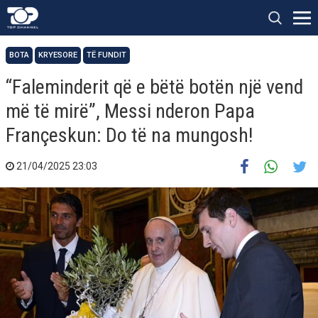
BOTA
KRYESORE
TË FUNDIT
“Faleminderit që e bëtë botën një vend
më të mirë”, Messi nderon Papa
Françeskun: Do të na mungosh!
21/04/2025 23:03