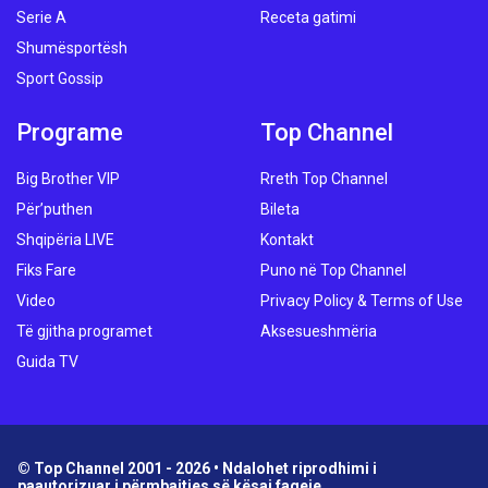
Serie A
Receta gatimi
Shumësportësh
Sport Gossip
Programe
Top Channel
Big Brother VIP
Rreth Top Channel
Për’puthen
Bileta
Shqipëria LIVE
Kontakt
Fiks Fare
Puno në Top Channel
Video
Privacy Policy & Terms of Use
Të gjitha programet
Aksesueshmëria
Guida TV
© Top Channel 2001 - 2026 • Ndalohet riprodhimi i
paautorizuar i përmbajtjes së kësaj faqeje.