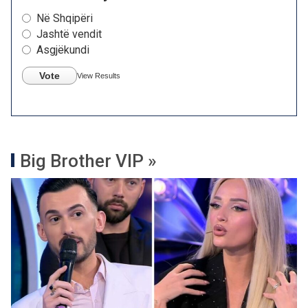
Në Shqipëri
Jashtë vendit
Asgjëkundi
Vote
View Results
Big Brother VIP »