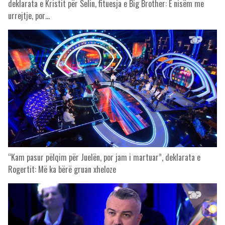
deklarata e Kristit për Selin, fituesja e Big Brother: E nisëm me
urrejtje, por…
“Kam pasur pëlqim për Juelën, por jam i martuar”, deklarata e
Rogertit: Më ka bërë gruan xheloze