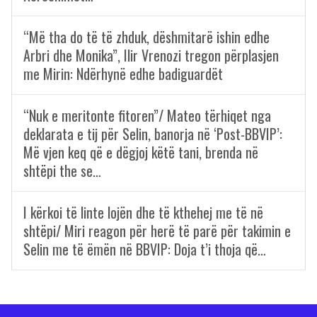
“Më tha do të të zhduk, dëshmitarë ishin edhe
Arbri dhe Monika”, Ilir Vrenozi tregon përplasjen
me Mirin: Ndërhynë edhe badiguardët
“Nuk e meritonte fitoren”/ Mateo tërhiqet nga
deklarata e tij për Selin, banorja në ‘Post-BBVIP’:
Më vjen keq që e dëgjoj këtë tani, brenda në
shtëpi the se…
I kërkoi të linte lojën dhe të kthehej me të në
shtëpi/ Miri reagon për herë të parë për takimin e
Selin me të ëmën në BBVIP: Doja t’i thoja që…