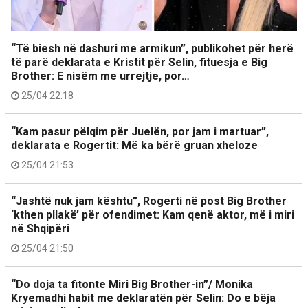
“Të biesh në dashuri me armikun”, publikohet për herë
të parë deklarata e Kristit për Selin, fituesja e Big
Brother: E nisëm me urrejtje, por…
25/04 22:18
“Kam pasur pëlqim për Juelën, por jam i martuar”,
deklarata e Rogertit: Më ka bërë gruan xheloze
25/04 21:53
“Jashtë nuk jam kështu”, Rogerti në post Big Brother
‘kthen pllakë’ për ofendimet: Kam qenë aktor, më i miri
në Shqipëri
25/04 21:50
“Do doja ta fitonte Miri Big Brother-in”/ Monika
Kryemadhi habit me deklaratën për Selin: Do e bëja