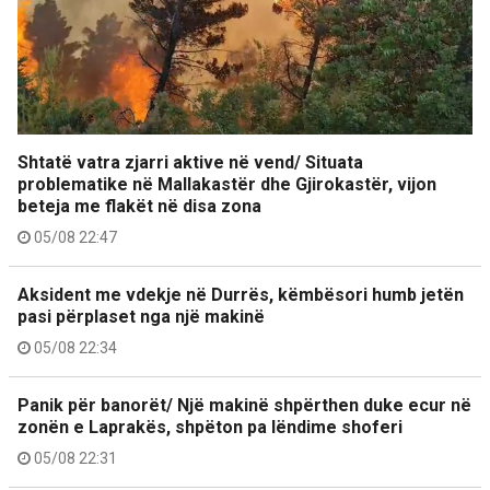
Shtatë vatra zjarri aktive në vend/ Situata
problematike në Mallakastër dhe Gjirokastër, vijon
beteja me flakët në disa zona
05/08 22:47
Aksident me vdekje në Durrës, këmbësori humb jetën
pasi përplaset nga një makinë
05/08 22:34
Panik për banorët/ Një makinë shpërthen duke ecur në
zonën e Laprakës, shpëton pa lëndime shoferi
05/08 22:31