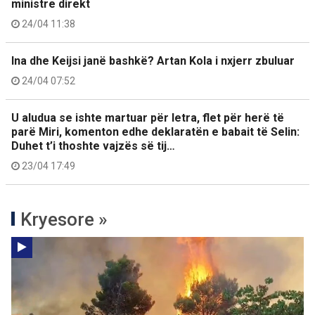
ministre direkt
24/04 11:38
Ina dhe Keijsi janë bashkë? Artan Kola i nxjerr zbuluar
24/04 07:52
U aludua se ishte martuar për letra, flet për herë të
parë Miri, komenton edhe deklaratën e babait të Selin:
Duhet t’i thoshte vajzës së tij…
23/04 17:49
Kryesore »