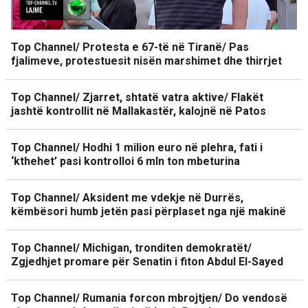
Top Channel/ Protesta e 67-të në Tiranë/ Pas
fjalimeve, protestuesit nisën marshimet dhe thirrjet
Top Channel/ Zjarret, shtatë vatra aktive/ Flakët
jashtë kontrollit në Mallakastër, kalojnë në Patos
Top Channel/ Hodhi 1 milion euro në plehra, fati i
‘kthehet’ pasi kontrolloi 6 mln ton mbeturina
Top Channel/ Aksident me vdekje në Durrës,
këmbësori humb jetën pasi përplaset nga një makinë
Top Channel/ Michigan, tronditen demokratët/
Zgjedhjet promare për Senatin i fiton Abdul El-Sayed
Top Channel/ Rumania forcon mbrojtjen/ Do vendosë