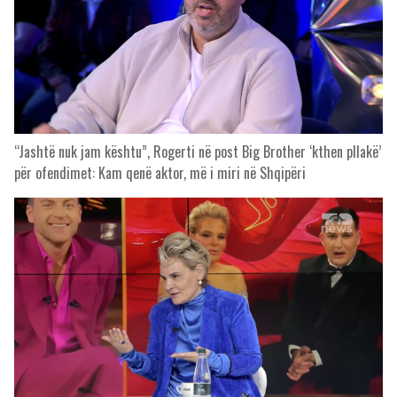
“Jashtë nuk jam kështu”, Rogerti në post Big Brother ‘kthen pllakë’
për ofendimet: Kam qenë aktor, më i miri në Shqipëri