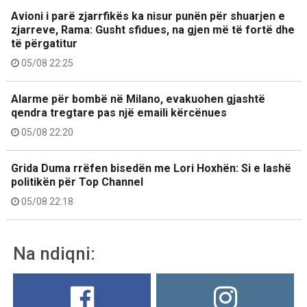
Avioni i parë zjarrfikës ka nisur punën për shuarjen e
zjarreve, Rama: Gusht sfidues, na gjen më të fortë dhe
të përgatitur
05/08 22:25
Alarme për bombë në Milano, evakuohen gjashtë
qendra tregtare pas një emaili kërcënues
05/08 22:20
Grida Duma rrëfen bisedën me Lori Hoxhën: Si e lashë
politikën për Top Channel
05/08 22:18
Na ndiqni: