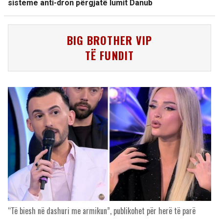
sisteme anti-dron përgjatë lumit Danub
BIG BROTHER VIP
TË FUNDIT
“Të biesh në dashuri me armikun”, publikohet për herë të parë