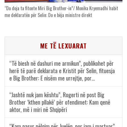
“Do doja ta fitonte Miri Big Brother-in”/ Monika Kryemadhi habit
me deklaratën për Selin: Do e bëja ministre direkt
ME TË LEXUARAT
“Të biesh në dashuri me armikun”, publikohet për
herë të parë deklarata e Kristit për Selin, fituesja
e Big Brother: E nisëm me urrejtje, por…
“Jashtë nuk jam kështu”, Rogerti në post Big
Brother ‘kthen pllakë’ për ofendimet: Kam qenë
aktor, më i miri në Shqipëri
“Kam pasur pëlqim për Juelën, por jam i martuar”,