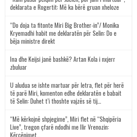
deklarata e Rogertit: Më ka bërë gruan xheloze
“Do doja ta fitonte Miri Big Brother-in”/ Monika
Kryemadhi habit me deklaratën për Selin: Do e
bëja ministre direkt
Ina dhe Keijsi janë bashkë? Artan Kola i nxjerr
zbuluar
U aludua se ishte martuar për letra, flet për herë
të parë Miri, komenton edhe deklaratën e babait
të Selin: Duhet t’i thoshte vajzës së tij…
“Më kërkojnë shpjegime”, Miri flet në “Shqipëria
Live”, tregon çfarë ndodhi me Ilir Vrenozin:
Kërcënimet…