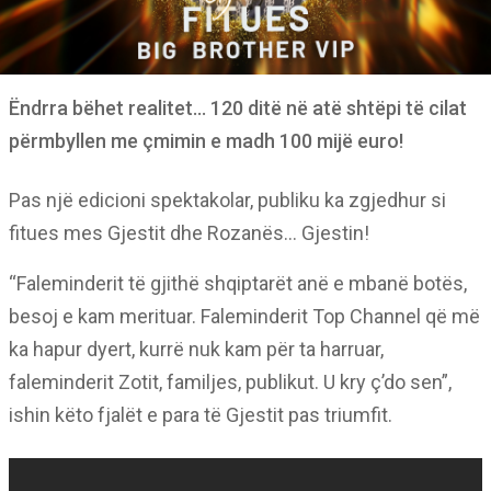
Ëndrra bëhet realitet… 120 ditë në atë shtëpi të cilat
përmbyllen me çmimin e madh 100 mijë euro!
Pas një edicioni spektakolar, publiku ka zgjedhur si
fitues mes Gjestit dhe Rozanës… Gjestin!
“Faleminderit të gjithë shqiptarët anë e mbanë botës,
besoj e kam merituar. Faleminderit Top Channel që më
ka hapur dyert, kurrë nuk kam për ta harruar,
faleminderit Zotit, familjes, publikut. U kry ç’do sen”,
ishin këto fjalët e para të Gjestit pas triumfit.