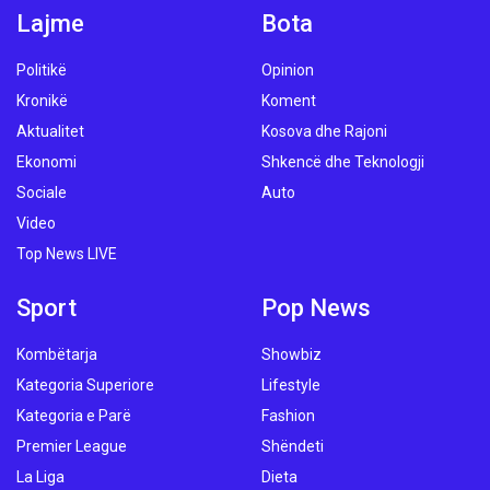
Lajme
Bota
Politikë
Opinion
Kronikë
Koment
Aktualitet
Kosova dhe Rajoni
Ekonomi
Shkencë dhe Teknologji
Sociale
Auto
Video
Top News LIVE
Sport
Pop News
Kombëtarja
Showbiz
Kategoria Superiore
Lifestyle
Kategoria e Parë
Fashion
Premier League
Shëndeti
La Liga
Dieta