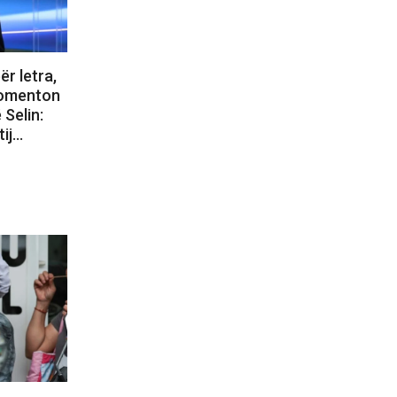
ër letra,
 komenton
 Selin:
tij…