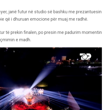
yer, janë futur në studio së bashku me prezantuesin
ëpie që i dhuruan emocione për muaj me radhë.
itur të prekin finalen, po presin me padurim momentin
jë çmimin e madh.