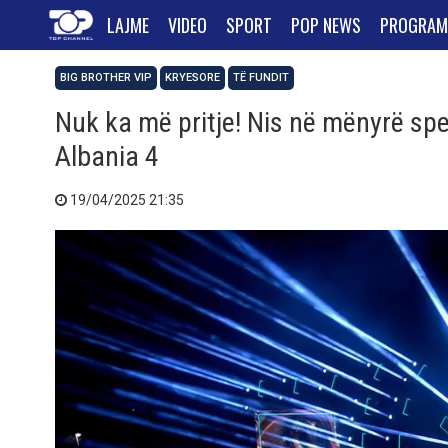
LAJME
VIDEO
SPORT
POP NEWS
PROGRAM
BIG BROTHER VIP
KRYESORE
TË FUNDIT
Nuk ka më pritje! Nis në mënyrë spe
Albania 4
19/04/2025 21:35