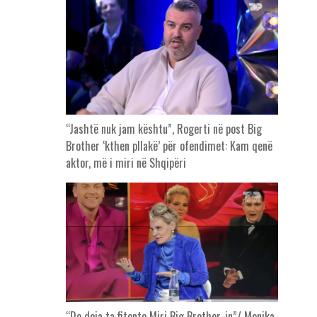
“Jashtë nuk jam kështu”, Rogerti në post Big
Brother ‘kthen pllakë’ për ofendimet: Kam qenë
aktor, më i miri në Shqipëri
“Do doja ta fitonte Miri Big Brother-in”/ Monika