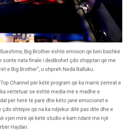
lueshme, Big Brother është emision që bën bashkë
e sonte nata finale i dedikohet çdo shqiptari që me
t e Big Brother”, u shpreh Neda Balluku.
 Top Channel për këtë program që ka marrë zemrat e
 ka vërtetuar se është media më e madhe e
dal për herë të parë dhe këto janë emocionet e
e çdo shtëpie që na ka ndjekur ditë pas dite dhe e
ë vjen mirë që këtë studio e kam ndarë me një
rbër Hajdari.