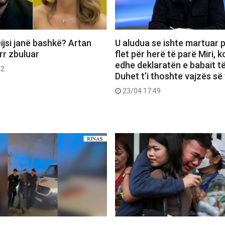
ijsi janë bashkë? Artan
U aludua se ishte martuar p
err zbuluar
flet për herë të parë Miri,
edhe deklaratën e babait të
52
Duhet t’i thoshte vajzës së 
23/04 17:49