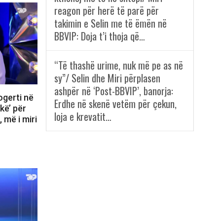
reagon për herë të parë për
takimin e Selin me të ëmën në
BBVIP: Doja t’i thoja që…
“Të thashë urime, nuk më pe as në
sy”/ Selin dhe Miri përplasen
ashpër në ‘Post-BBVIP’, banorja:
ogerti në
Erdhe në skenë vetëm për çekun,
kë’ për
loja e krevatit…
 më i miri