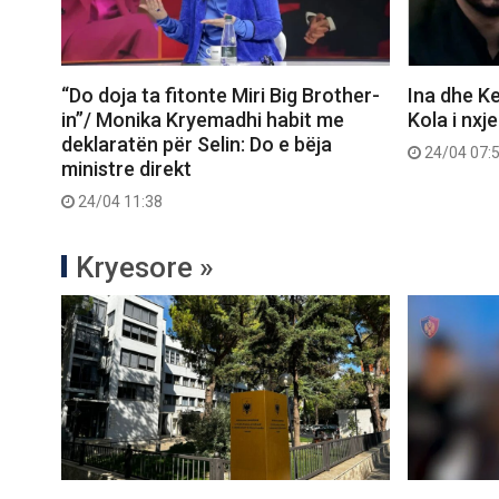
“Do doja ta fitonte Miri Big Brother-
Ina dhe Ke
in”/ Monika Kryemadhi habit me
Kola i nxj
deklaratën për Selin: Do e bëja
24/04 07:
ministre direkt
24/04 11:38
Kryesore »