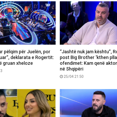
r pëlqim për Juelën, por
“Jashtë nuk jam kështu”, R
uar”, deklarata e Rogertit:
post Big Brother ‘kthen plla
ë gruan xheloze
ofendimet: Kam qenë aktor,
në Shqipëri
53
25/04 21:50