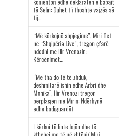
komenton edhe deklaratën e babait
të Selin: Duhet t’i thoshte vajzës së
tij…
“Më kërkojnë shpjegime”, Miri flet
në “Shqipëria Live”, tregon çfarë
ndodhi me Ilir Vrenozin:
Kërcënimet…
“Më tha do të të zhduk,
dëshmitarë ishin edhe Arbri dhe
Monika”, Ilir Vrenozi tregon
përplasjen me Mirin: Ndërhynë
edhe badiguardët
I kërkoi të linte lojën dhe të
kthehej me të në shtëpi/ Miri