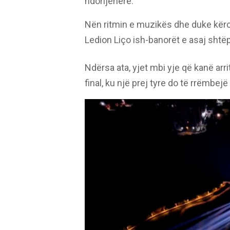
ndonjëherë.
Nën ritmin e muzikës dhe duke kërc
Ledion Liço ish-banorët e asaj sht
Ndërsa ata, yjet mbi yje që kanë arr
final, ku një prej tyre do të rrëmbe