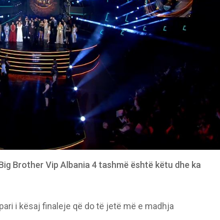
 Big Brother Vip Albania 4 tashmë është këtu dhe ka
pari i kësaj finaleje që do të jetë më e madhja