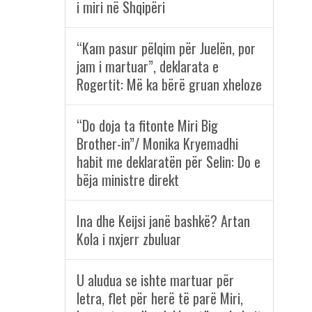
i miri në Shqipëri
“Kam pasur pëlqim për Juelën, por
jam i martuar”, deklarata e
Rogertit: Më ka bërë gruan xheloze
“Do doja ta fitonte Miri Big
Brother-in”/ Monika Kryemadhi
habit me deklaratën për Selin: Do e
bëja ministre direkt
Ina dhe Keijsi janë bashkë? Artan
Kola i nxjerr zbuluar
U aludua se ishte martuar për
letra, flet për herë të parë Miri,