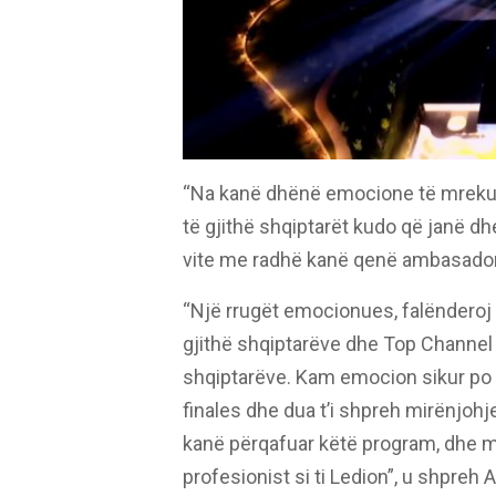
“Na kanë dhënë emocione të mrekul
të gjithë shqiptarët kudo që janë dh
vite me radhë kanë qenë ambasadorë
“Një rrugët emocionues, falënderoj
gjithë shqiptarëve dhe Top Channel
shqiptarëve. Kam emocion sikur po 
finales dhe dua t’i shpreh mirënjohj
kanë përqafuar këtë program, dhe m
profesionist si ti Ledion”, u shpreh A