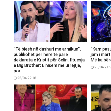
“Të biesh në dashuri me armikun”,
“Kam pasu
publikohet për herë të parë
jam i mart
deklarata e Kristit për Selin, fituesja
Më ka bër
e Big Brother: E nisëm me urrejtje,
25/04 21:
por…
25/04 22:18