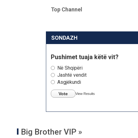
Top Channel
SONDAZH
Pushimet tuaja këtë vit?
Në Shqipëri
Jashtë vendit
Asgjëkundi
Vote
View Results
Big Brother VIP »