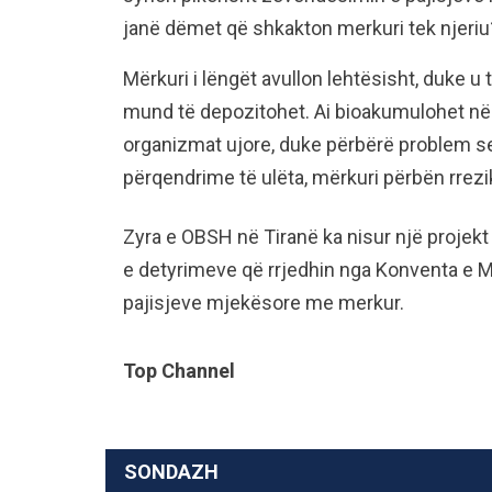
janë dëmet që shkakton merkuri tek njeriu
Mërkuri i lëngët avullon lehtësisht, duke u 
mund të depozitohet. Ai bioakumulohet në 
organizmat ujore, duke përbërë problem se
përqendrime të ulëta, mërkuri përbën rrezi
Zyra e OBSH në Tiranë ka nisur një projekt
e detyrimeve që rrjedhin nga Konventa e Mi
pajisjeve mjekësore me merkur.
Top Channel
SONDAZH