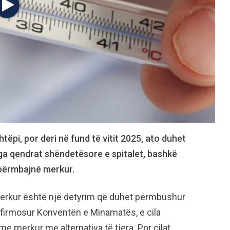
htëpi, por deri në fund të vitit 2025, ato duhet
nga qendrat shëndetësore e spitalet, bashkë
t përmbajnë merkur.
merkur është një detyrim që duhet përmbushur
ka firmosur Konventën e Minamatës, e cila
e merkur me alternativa të tjera. Por cilat