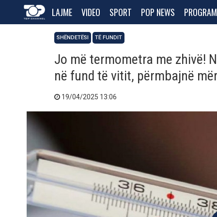
LAJME
VIDEO
SPORT
POP NEWS
PROGRAM
SHËNDETËSI
TË FUNDIT
Jo më termometra me zhivë! Nu
në fund të vitit, përmbajnë më
19/04/2025 13:06