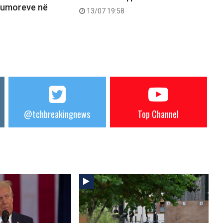
Tumoreve në
13/07 19:58
@tchbreakingnews
Top Channel