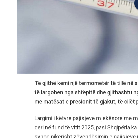
Të gjithë kemi një termometër të tillë në s
të largohen nga shtëpitë dhe gjithashtu 
me matësat e presionit të gjakut, të cilë
Largimi i këtyre pajisjeve mjekësore me 
deri në fund të vitit 2025, pasi Shqipëria 
synon pikërisht zëvendësimin e pajisjeve m