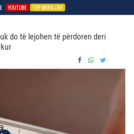
E
YOUTUBE
TOP NEWS LIVE
k do të lejohen të përdoren deri
rkur