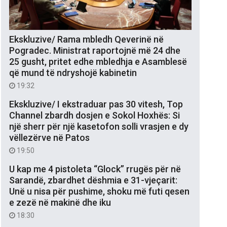
Ekskluzive/ Rama mbledh Qeverinë në
Pogradec. Ministrat raportojnë më 24 dhe
25 gusht, pritet edhe mbledhja e Asamblesë
që mund të ndryshojë kabinetin
19:32
Ekskluzive/ I ekstraduar pas 30 vitesh, Top
Channel zbardh dosjen e Sokol Hoxhës: Si
një sherr për një kasetofon solli vrasjen e dy
vëllezërve në Patos
19:50
U kap me 4 pistoleta “Glock” rrugës për në
Sarandë, zbardhet dëshmia e 31-vjeçarit:
Unë u nisa për pushime, shoku më futi qesen
e zezë në makinë dhe iku
18:30