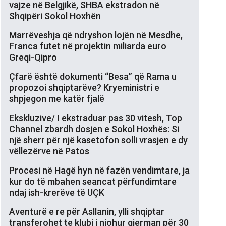
vajze në Belgjikë, SHBA ekstradon në
Shqipëri Sokol Hoxhën
Marrëveshja që ndryshon lojën në Mesdhe,
Franca futet në projektin miliarda euro
Greqi-Qipro
Çfarë është dokumenti “Besa” që Rama u
propozoi shqiptarëve? Kryeministri e
shpjegon me katër fjalë
Ekskluzive/ I ekstraduar pas 30 vitesh, Top
Channel zbardh dosjen e Sokol Hoxhës: Si
një sherr për një kasetofon solli vrasjen e dy
vëllezërve në Patos
Procesi në Hagë hyn në fazën vendimtare, ja
kur do të mbahen seancat përfundimtare
ndaj ish-krerëve të UÇK
Aventurë e re për Asllanin, ylli shqiptar
transferohet te klubi i njohur gjerman për 30