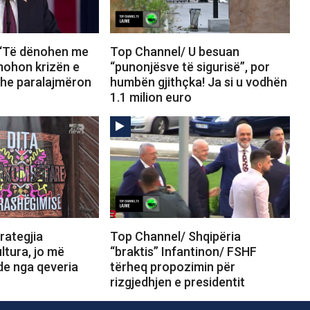
 “Të dënohen me
Top Channel/ U besuan
mohon krizën e
“punonjësve të sigurisë”, por
he paralajmëron
humbën gjithçka! Ja si u vodhën
1.1 milion euro
rategjia
Top Channel/ Shqipëria
ltura, jo më
“braktis” Infantinon/ FSHF
e nga qeveria
tërheq propozimin për
rizgjedhjen e presidentit