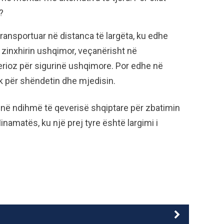
?
transportuar në distanca të largëta, ku edhe
zinxhirin ushqimor, veçanërisht në
rioz për sigurinë ushqimore. Por edhe në
k për shëndetin dhe mjedisin.
 në ndihmë të qeverisë shqiptare për zbatimin
namatës, ku një prej tyre është largimi i