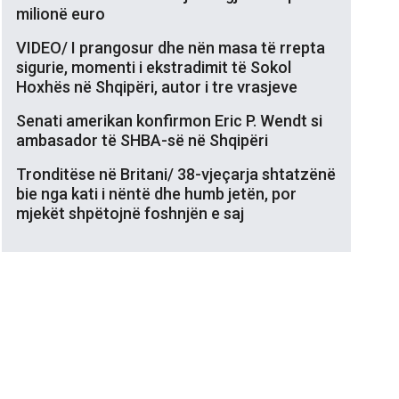
milionë euro
VIDEO/ I prangosur dhe nën masa të rrepta
sigurie, momenti i ekstradimit të Sokol
Hoxhës në Shqipëri, autor i tre vrasjeve
Senati amerikan konfirmon Eric P. Wendt si
ambasador të SHBA-së në Shqipëri
Tronditëse në Britani/ 38-vjeçarja shtatzënë
bie nga kati i nëntë dhe humb jetën, por
mjekët shpëtojnë foshnjën e saj