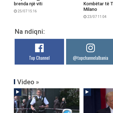
brenda një viti
Kombëtar të 
Milano
25/07 15:16
23/07 11:04
Na ndiqni:
Top Channel
@topchannelalbania
Video »