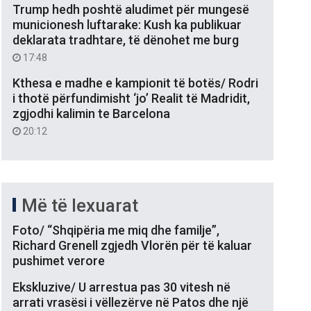
Trump hedh poshtë aludimet për mungesë
municionesh luftarake: Kush ka publikuar
deklarata tradhtare, të dënohet me burg
17:48
Kthesa e madhe e kampionit të botës/ Rodri
i thotë përfundimisht ‘jo’ Realit të Madridit,
zgjodhi kalimin te Barcelona
20:12
Më të lexuarat
Foto/ “Shqipëria me miq dhe familje”,
Richard Grenell zgjedh Vlorën për të kaluar
pushimet verore
Ekskluzive/ U arrestua pas 30 vitesh në
arrati vrasësi i vëllezërve në Patos dhe një