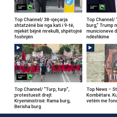
Top Channel/ 38-vjeçarja
Top Channel/
shtatzënë bie nga kati i 9-të,
burg,” Trump 
mjekët bëjnë mrekulli, shpëtojnë
municioneve d
foshnjën
ndëshkime
Top Channel/ “Turp, turp”,
Top News – St
protestuesit drejt
Kombëtare. Ku
Kryeministrisë: Rama burg,
vetëm me fond
Berisha burg