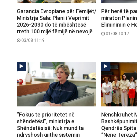
Garancia Evropiane për Fëmijët/
Për herë të pa
Ministrja Sala: Plani i Veprimit
miraton Plani
2026-2030 do të mbështesë
Eliminimin e H
rreth 100 mijë fëmijë në nevojë
01/08 10:17
03/08 11:19
“Fokus te prioritetet në
Nënshkruhet M
shëndetësi”, ministrja e
Bashkëpunimit
Shëndetësisë: Nuk mund ta
Qendrës Spital
ndryshosh gjithë sistemin
“Nënë Tereza” 