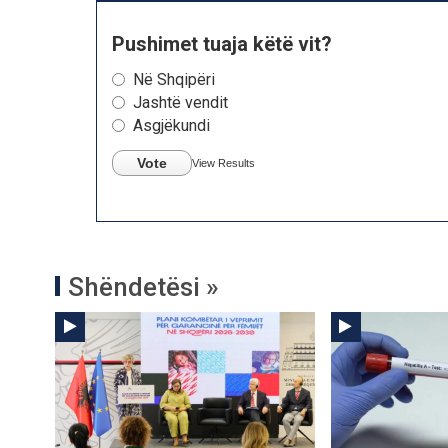
Pushimet tuaja këtë vit?
Në Shqipëri
Jashtë vendit
Asgjëkundi
Vote
View Results
Shëndetësi »