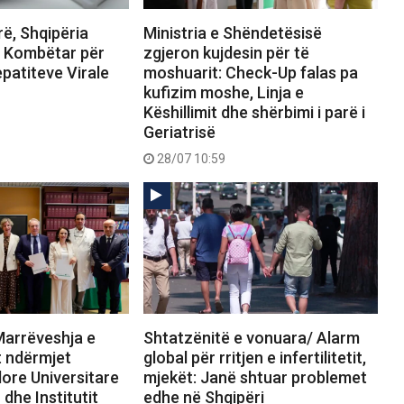
rë, Shqipëria
Ministria e Shëndetësisë
n Kombëtar për
zgjeron kujdesin për të
epatiteve Virale
moshuarit: Check-Up falas pa
kufizim moshe, Linja e
Këshillimit dhe shërbimi i parë i
Geriatrisë
28/07 10:59
arrëveshja e
Shtatzënitë e vonuara/ Alarm
 ndërmjet
global për rritjen e infertilitetit,
ore Universitare
mjekët: Janë shtuar problemet
dhe Institutit
edhe në Shqipëri