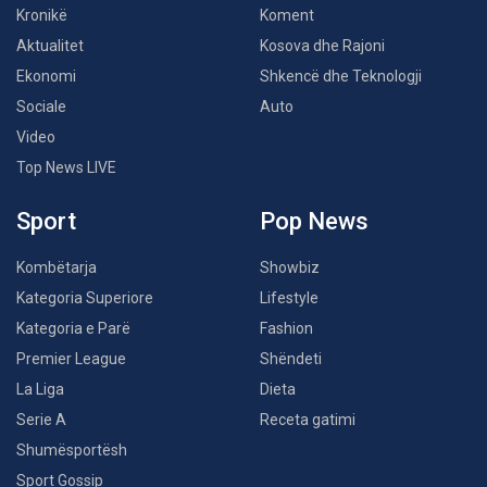
Kronikë
Koment
Aktualitet
Kosova dhe Rajoni
Ekonomi
Shkencë dhe Teknologji
Sociale
Auto
Video
Top News LIVE
Sport
Pop News
Kombëtarja
Showbiz
Kategoria Superiore
Lifestyle
Kategoria e Parë
Fashion
Premier League
Shëndeti
La Liga
Dieta
Serie A
Receta gatimi
Shumësportësh
Sport Gossip