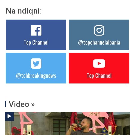
Na ndiqni:
Top Channel
@topchannelalbania
@tchbreakingnews
Top Channel
Video »