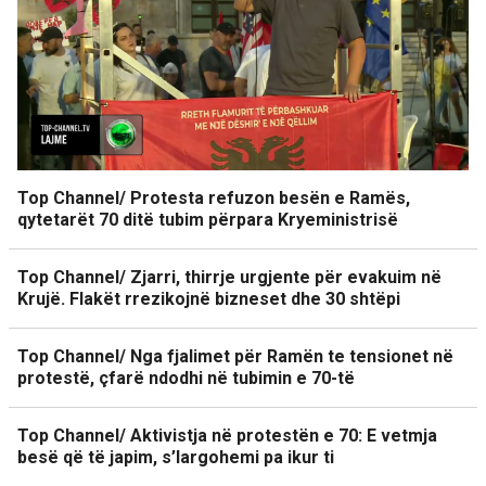
Top Channel/ Protesta refuzon besën e Ramës,
qytetarët 70 ditë tubim përpara Kryeministrisë
Top Channel/ Zjarri, thirrje urgjente për evakuim në
Krujë. Flakët rrezikojnë bizneset dhe 30 shtëpi
Top Channel/ Nga fjalimet për Ramën te tensionet në
protestë, çfarë ndodhi në tubimin e 70-të
Top Channel/ Aktivistja në protestën e 70: E vetmja
besë që të japim, s’largohemi pa ikur ti