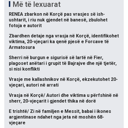
Më të lexuarat
RENEA zbarkon në Korçë pas vrasjes së ish-
ushtarit, i riu nuk gjendet në banesë, zbulohet
fotoja e autorit
Zbardhen detaje nga vrasja në Korçë, identifikohet
viktima, 20-vjeçari ka qenë pjesë e Forcave të
Armatosura
Sherri në burgun e sigurisë së lartë në Fier,
plagoset anëtari i grupit të Bajrajve dhe një tjetër,
si nisi konflikti
Vrasje me kallashnikov në Korçë, ekzekutohet 20-
vjeçari, autori në arrati
Vrasja në Korçë/ Autori dhe viktima u përfshinë në
sherr, 20-vjeçarit i gjendet thika në dorë
E trishtë/ Zi në familjen e Messit, babai i ikones
argjentinase ndahet nga jeta në moshën 68-
vjeçare