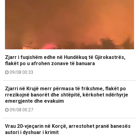
Zjarr i fuqishëm edhe në Hundëkuq të Gjirokastrës,
flakët po u afrohen zonave të banuara
09/08 00:33
Zjarri në Krujë merr përmasa të frikshme, flakët po
rrezikojnë banorët dhe shtëpitë, kërkohet ndërhyrje
emergjente dhe evakuim
09/08 00:27
Vrau 20-vjeçarin në Korçë, arrestohet pranë banesës
autori i dyshuar i krimit