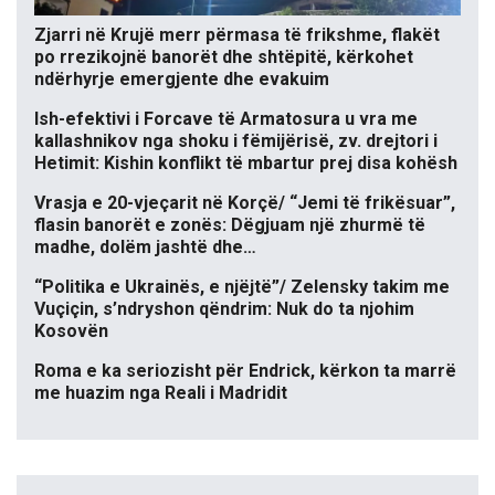
Zjarri në Krujë merr përmasa të frikshme, flakët
po rrezikojnë banorët dhe shtëpitë, kërkohet
ndërhyrje emergjente dhe evakuim
Ish-efektivi i Forcave të Armatosura u vra me
kallashnikov nga shoku i fëmijërisë, zv. drejtori i
Hetimit: Kishin konflikt të mbartur prej disa kohësh
Vrasja e 20-vjeçarit në Korçë/ “Jemi të frikësuar”,
flasin banorët e zonës: Dëgjuam një zhurmë të
madhe, dolëm jashtë dhe…
“Politika e Ukrainës, e njëjtë”/ Zelensky takim me
Vuçiçin, s’ndryshon qëndrim: Nuk do ta njohim
Kosovën
Roma e ka seriozisht për Endrick, kërkon ta marrë
me huazim nga Reali i Madridit