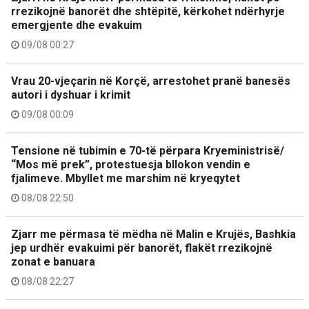
rrezikojnë banorët dhe shtëpitë, kërkohet ndërhyrje
emergjente dhe evakuim
09/08 00:27
Vrau 20-vjeçarin në Korçë, arrestohet pranë banesës
autori i dyshuar i krimit
09/08 00:09
Tensione në tubimin e 70-të përpara Kryeministrisë/
“Mos më prek”, protestuesja bllokon vendin e
fjalimeve. Mbyllet me marshim në kryeqytet
08/08 22:50
Zjarr me përmasa të mëdha në Malin e Krujës, Bashkia
jep urdhër evakuimi për banorët, flakët rrezikojnë
zonat e banuara
08/08 22:27