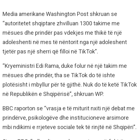
Media amerikane Washington Post shkruan se
“autoritetet shqiptare zhvilluan 1300 takime me
mësues dhe prindër pas vdekjes me thikë të një
adoleshenti në mes të nëntorit nga një adoleshent
tjetër pas një sherri që filloi në TikTok”.
“Kryeministri Edi Rama, duke folur në një takim me
mësues dhe prindër, tha se TikTok do të ishte
plotësisht i mbyllur për të gjithë. Nuk do të ketë TikTok
në Republikën e Shqipërisë”, shkruan WP.
BBC raporton se “vrasja e të miturit nxiti një debat me
prindërve, psikologëve dhe institucioneve arsimore
mbi ndikimi e rrjeteve sociale tek të rinjtë në Shqipëri”.