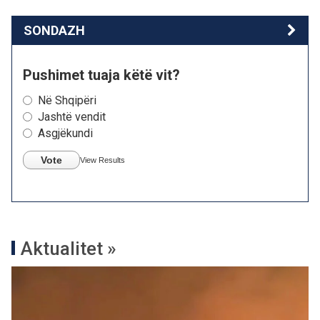
SONDAZH
Pushimet tuaja këtë vit?
Në Shqipëri
Jashtë vendit
Asgjëkundi
Vote
View Results
Aktualitet »