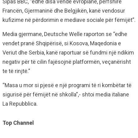
Sipas BBC, “edhe disa vende evropiane, përfshirë
Francën, Gjermaninë dhe Belgjikën, kanë vendosur
kufizime në përdorimin e mediave sociale për fëmijët”.
Media gjermane, Deutsche Welle raporton se “edhe
vendet pranë Shqipërisë, si Kosova, Maqedonia e
Veriut dhe Serbia, kanë raportuar së fundmi një ndikim
negativ për të cilin fajësojnë platformën, veçanërisht
te të rinjtë.”
“Masa u mor si pjesë e një programi të ri kombëtar të
sigurisë për fëmijët në shkolla”,- shtoi media italiane
La Repubblica.
Top Channel