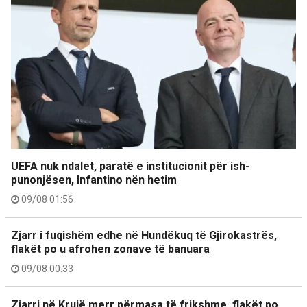
UEFA nuk ndalet, paratë e institucionit për ish-
punonjësen, Infantino nën hetim
09/08 01:56
Zjarr i fuqishëm edhe në Hundëkuq të Gjirokastrës,
flakët po u afrohen zonave të banuara
09/08 00:33
Zjarri në Krujë merr përmasa të frikshme, flakët po