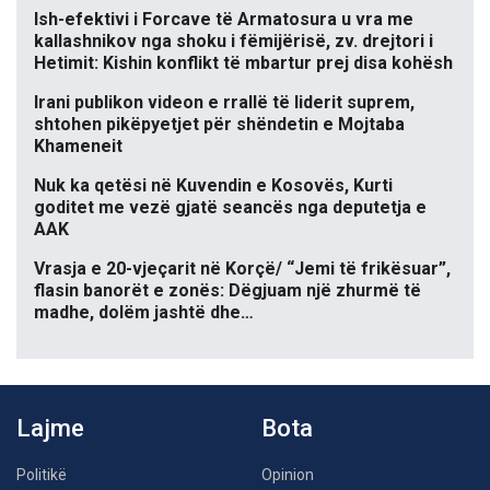
Ish-efektivi i Forcave të Armatosura u vra me
kallashnikov nga shoku i fëmijërisë, zv. drejtori i
Hetimit: Kishin konflikt të mbartur prej disa kohësh
Irani publikon videon e rrallë të liderit suprem,
shtohen pikëpyetjet për shëndetin e Mojtaba
Khameneit
Nuk ka qetësi në Kuvendin e Kosovës, Kurti
goditet me vezë gjatë seancës nga deputetja e
AAK
Vrasja e 20-vjeçarit në Korçë/ “Jemi të frikësuar”,
flasin banorët e zonës: Dëgjuam një zhurmë të
madhe, dolëm jashtë dhe…
Lajme
Bota
Politikë
Opinion