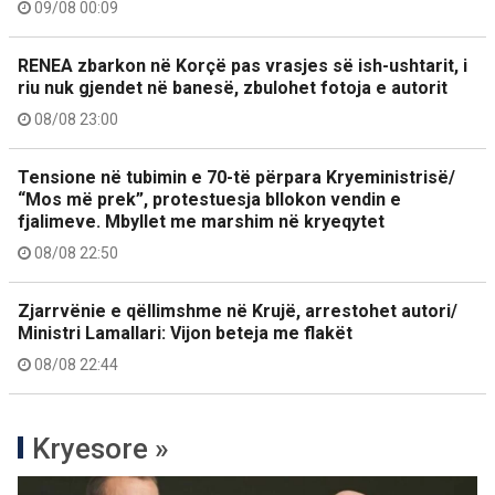
09/08 00:09
RENEA zbarkon në Korçë pas vrasjes së ish-ushtarit, i
riu nuk gjendet në banesë, zbulohet fotoja e autorit
08/08 23:00
Tensione në tubimin e 70-të përpara Kryeministrisë/
“Mos më prek”, protestuesja bllokon vendin e
fjalimeve. Mbyllet me marshim në kryeqytet
08/08 22:50
Zjarrvënie e qëllimshme në Krujë, arrestohet autori/
Ministri Lamallari: Vijon beteja me flakët
08/08 22:44
Kryesore »