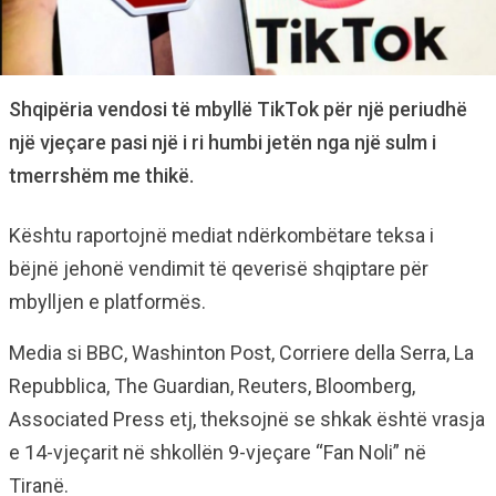
Shqipëria vendosi të mbyllë TikTok për një periudhë
një vjeçare pasi një i ri humbi jetën nga një sulm i
tmerrshëm me thikë.
Kështu raportojnë mediat ndërkombëtare teksa i
bëjnë jehonë vendimit të qeverisë shqiptare për
mbylljen e platformës.
Media si BBC, Washinton Post, Corriere della Serra, La
Repubblica, The Guardian, Reuters, Bloomberg,
Associated Press etj, theksojnë se shkak është vrasja
e 14-vjeçarit në shkollën 9-vjeçare “Fan Noli” në
Tiranë.