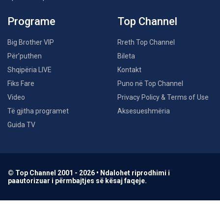
Programe
Top Channel
Big Brother VIP
Rreth Top Channel
Për’puthen
Bileta
Shqipëria LIVE
Kontakt
Fiks Fare
Puno në Top Channel
Video
Privacy Policy & Terms of Use
Të gjitha programet
Aksesueshmëria
Guida TV
© Top Channel 2001 - 2026 • Ndalohet riprodhimi i
paautorizuar i përmbajtjes së kësaj faqeje.