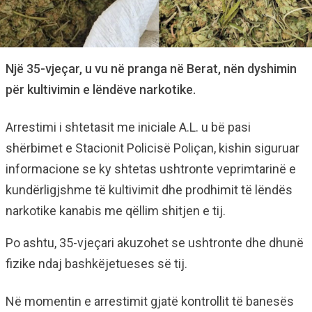
Një 35-vjeçar, u vu në pranga në Berat, nën dyshimin
për kultivimin e lëndëve narkotike.
Arrestimi i shtetasit me iniciale A.L. u bë pasi
shërbimet e Stacionit Policisë Poliçan, kishin siguruar
informacione se ky shtetas ushtronte veprimtarinë e
kundërligjshme të kultivimit dhe prodhimit të lëndës
narkotike kanabis me qëllim shitjen e tij.
Po ashtu, 35-vjeçari akuzohet se ushtronte dhe dhunë
fizike ndaj bashkëjetueses së tij.
Në momentin e arrestimit gjatë kontrollit të banesës