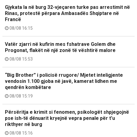
Gjykata la në burg 32-vjeçaren turke pas arrestimit në
Rinas, protestë përpara Ambasadës Shqiptare në
Francë
08/08 16:15
Vatër zjarri në kufirin mes fshatrave Golem dhe
Progonat, flakët në një zonë të vështirë malore
08/08 15:53
“Big Brother” i policisë rrugore/ Mjetet inteligjente
vendosin 1.100 gjoba në javë, kamerat lidhen me
qendrën kombëtare
08/08 15:19
Përsëritja e krimit si fenomen, psikologët shpjegojnë
pse ish-të dënuarit kryejnë vepra penale për t’u
rikthyer në burg
08/08 15:16