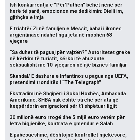
Ish konkurrentja e “Për’Puthen” bëhet nënë për
herë të parë, emocionon me dedikimin: Dielli im,
gjithçka e imja
E trishtë/ Zi në familjen e Messit, babai i ikones
argjentinase ndahet nga jeta në moshën 68-
vjeçare
“Sa duhet të paguaj për vajzën?” Autoritetet greke
në kërkim të turistit, kërkoi të abuzonte
seksualisht me 10-vjeçaren në një biznes familjar
Skandal/ E dashura e Infantinos u pagua nga UEFA,
pretendimi tronditës i “The Telegraph”
Ekstradimi në Shqipëri i Sokol Hoxhës, Ambasada
Amerikane: SHBA nuk është strehë për ata që
keqpërdorin emigracioni për t’i shpëtuar ligjit
30 milionë euro rrogë dhe 5 mijë euro vetëm për
letra higjienike, kontrata e çmendur e Salah
E pabesueshme, dështojnë kontrollet mjekësore,