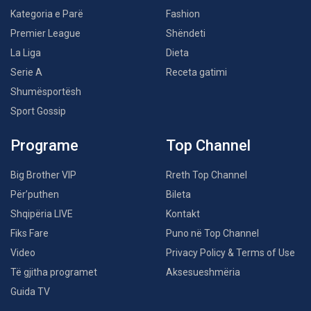
Kategoria e Parë
Fashion
Premier League
Shëndeti
La Liga
Dieta
Serie A
Receta gatimi
Shumësportësh
Sport Gossip
Programe
Top Channel
Big Brother VIP
Rreth Top Channel
Për’puthen
Bileta
Shqipëria LIVE
Kontakt
Fiks Fare
Puno në Top Channel
Video
Privacy Policy & Terms of Use
Të gjitha programet
Aksesueshmëria
Guida TV