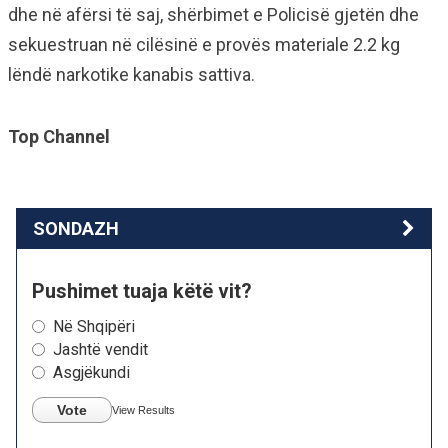
dhe në afërsi të saj, shërbimet e Policisë gjetën dhe
sekuestruan në cilësinë e provës materiale 2.2 kg
lëndë narkotike kanabis sattiva.
Top Channel
SONDAZH
Pushimet tuaja këtë vit?
Në Shqipëri
Jashtë vendit
Asgjëkundi
Vote
View Results