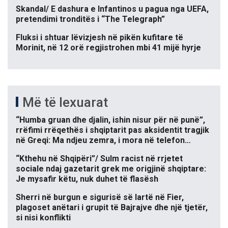
Skandal/ E dashura e Infantinos u pagua nga UEFA,
pretendimi tronditës i “The Telegraph”
Fluksi i shtuar lëvizjesh në pikën kufitare të
Morinit, në 12 orë regjistrohen mbi 41 mijë hyrje
Më të lexuarat
“Humba gruan dhe djalin, ishin nisur për në punë”,
rrëfimi rrëqethës i shqiptarit pas aksidentit tragjik
në Greqi: Ma ndjeu zemra, i mora në telefon…
“Kthehu në Shqipëri”/ Sulm racist në rrjetet
sociale ndaj gazetarit grek me origjinë shqiptare:
Je mysafir këtu, nuk duhet të flasësh
Sherri në burgun e sigurisë së lartë në Fier,
plagoset anëtari i grupit të Bajrajve dhe një tjetër,
si nisi konflikti