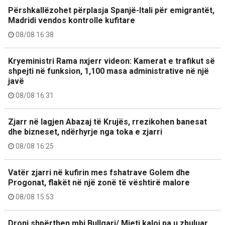
Përshkallëzohet përplasja Spanjë-Itali për emigrantët,
Madridi vendos kontrolle kufitare
08/08 16:38
Kryeministri Rama nxjerr videon: Kamerat e trafikut së
shpejti në funksion, 1,100 masa administrative në një
javë
08/08 16:31
Zjarr në lagjen Abazaj të Krujës, rrezikohen banesat
dhe bizneset, ndërhyrje nga toka e zjarri
08/08 16:25
Vatër zjarri në kufirin mes fshatrave Golem dhe
Progonat, flakët në një zonë të vështirë malore
08/08 15:53
Droni shpërthen mbi Bullgari/ Mjeti kaloi pa u zbuluar