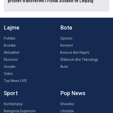
prishet transferimi i Fisnik Asllanit te Leipzig
Lajme
Bota
Politikë
Opinion
Kronikë
Koment
Aktualitet
Kosova dhe Rajoni
Ekonomi
Shkencë dhe Teknologji
Sociale
Auto
Video
Top News LIVE
Sport
Pop News
Kombëtarja
Showbiz
Kategoria Superiore
Lifestyle