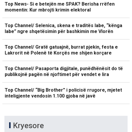
Top News- Si e betejën me SPAK? Berisha rrëfen
momentin: Kur mbrojti krimin elektoral
Top Channel/ Selenica, skena e traditës labe, “kënga
labe” ngre shqetësimin për bashkimin me Vlorën
Top Channel/ Gratë gatuajnë, burrat pjekin, festa e
Lakrorit në Polenë të Korçës me shijen korçare
Top Channel/ Pasaporta digjitale, punëdhënësit do të
publikojnë pagën në njoftimet për vendet e lira
Top Channel/ “Big Brother” i policisë rrugore, mjetet
inteligjente vendosin 1.100 gjoba në javë
Kryesore