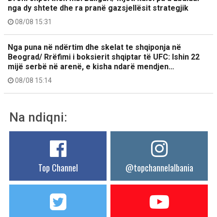
nga dy shtete dhe ra pranë gazsjellësit strategjik
08/08 15:31
Nga puna në ndërtim dhe skelat te shqiponja në
Beograd/ Rrëfimi i boksierit shqiptar të UFC: Ishin 22
mijë serbë në arenë, e kisha ndarë mendjen…
08/08 15:14
Na ndiqni:
Top Channel
@topchannelalbania