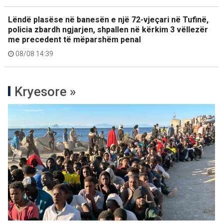
Lëndë plasëse në banesën e një 72-vjeçari në Tufinë,
policia zbardh ngjarjen, shpallen në kërkim 3 vëllezër
me precedent të mëparshëm penal
08/08 14:39
Kryesore »