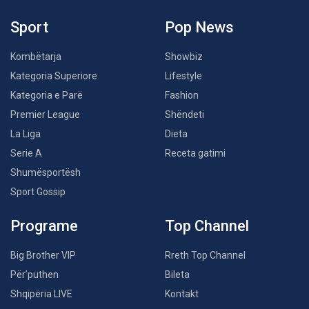
Sport
Pop News
Kombëtarja
Showbiz
Kategoria Superiore
Lifestyle
Kategoria e Parë
Fashion
Premier League
Shëndeti
La Liga
Dieta
Serie A
Receta gatimi
Shumësportësh
Sport Gossip
Programe
Top Channel
Big Brother VIP
Rreth Top Channel
Për’puthen
Bileta
Shqipëria LIVE
Kontakt