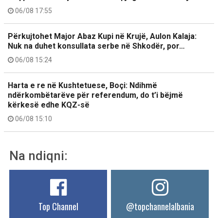
06/08 17:55
Përkujtohet Major Abaz Kupi në Krujë, Aulon Kalaja:
Nuk na duhet konsullata serbe në Shkodër, por…
06/08 15:24
Harta e re në Kushtetuese, Boçi: Ndihmë
ndërkombëtarëve për referendum, do t’i bëjmë
kërkesë edhe KQZ-së
06/08 15:10
Na ndiqni:
Top Channel
@topchannelalbania