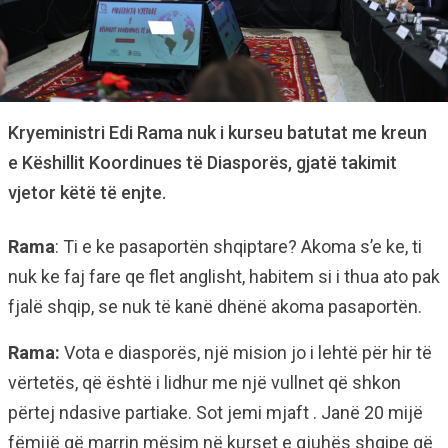
Kryeministri Edi Rama nuk i kurseu batutat me kreun
e Këshillit Koordinues të Diasporës, gjatë takimit
vjetor këtë të enjte.
Rama
: Ti e ke pasaportën shqiptare? Akoma s’e ke, ti
nuk ke faj fare qe flet anglisht, habitem si i thua ato pak
fjalë shqip, se nuk të kanë dhënë akoma pasaportën.
Rama:
Vota e diasporës, një mision jo i lehtë për hir të
vërtetës, që është i lidhur me një vullnet që shkon
përtej ndasive partiake. Sot jemi mjaft . Janë 20 mijë
fëmijë që marrin mësim në kurset e gjuhës shqipe që