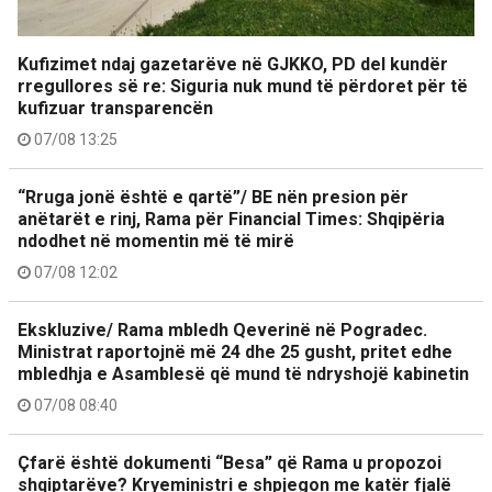
Kufizimet ndaj gazetarëve në GJKKO, PD del kundër
rregullores së re: Siguria nuk mund të përdoret për të
kufizuar transparencën
07/08 13:25
“Rruga jonë është e qartë”/ BE nën presion për
anëtarët e rinj, Rama për Financial Times: Shqipëria
ndodhet në momentin më të mirë
07/08 12:02
Ekskluzive/ Rama mbledh Qeverinë në Pogradec.
Ministrat raportojnë më 24 dhe 25 gusht, pritet edhe
mbledhja e Asamblesë që mund të ndryshojë kabinetin
07/08 08:40
Çfarë është dokumenti “Besa” që Rama u propozoi
shqiptarëve? Kryeministri e shpjegon me katër fjalë