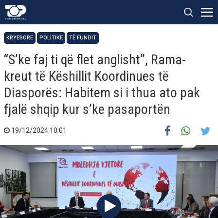
KRYESORE
POLITIKË
TË FUNDIT
“S’ke faj ti që flet anglisht”, Rama-
kreut të Këshillit Koordinues të
Diasporës: Habitem si i thua ato pak
fjalë shqip kur s’ke pasaportën
19/12/2024 10:01