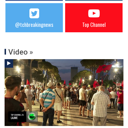
@tchbreakingnews
Top Channel
Video »