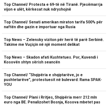
Top Channel/ Protesta e 69-të në Tiranë. Pjesëmarrja
vijon e ulët, kërkesat nuk ndryshojnë
Top Channel/ Senati amerikan miraton tarifa 500% për
naftën dhe gazin e importuar nga Rusia
Top News – Zelensky viziton për herë të parë Serbinë.
Takime me Vuçiçin në një moment delikat
Top News – Skadon afati Kushtetues. Por, Kuvendi i
Kosovën shtyn sërish seancën
Top Channel/ “Shqipëria e shqiptarëve, jo e
pushtetarëve”, protestuesit në bulevard: Rama SPAK-
YOU
Top Channel/ Plani i Rritjes, Shqipëria merr 212 mln
euro nga BE. Penalizohet Bosnja, Kosova mbetet pas