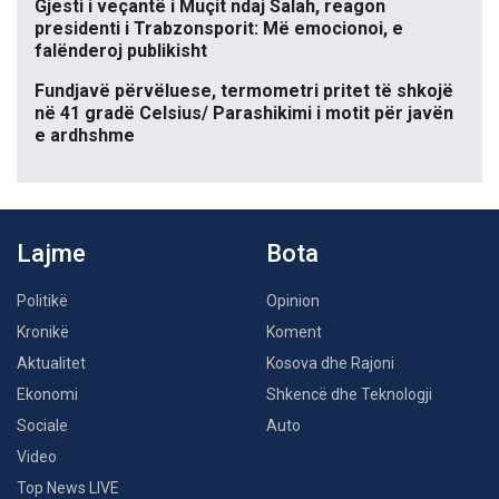
Gjesti i veçantë i Muçit ndaj Salah, reagon
presidenti i Trabzonsporit: Më emocionoi, e
falënderoj publikisht
Fundjavë përvëluese, termometri pritet të shkojë
në 41 gradë Celsius/ Parashikimi i motit për javën
e ardhshme
Lajme
Bota
Politikë
Opinion
Kronikë
Koment
Aktualitet
Kosova dhe Rajoni
Ekonomi
Shkencë dhe Teknologji
Sociale
Auto
Video
Top News LIVE