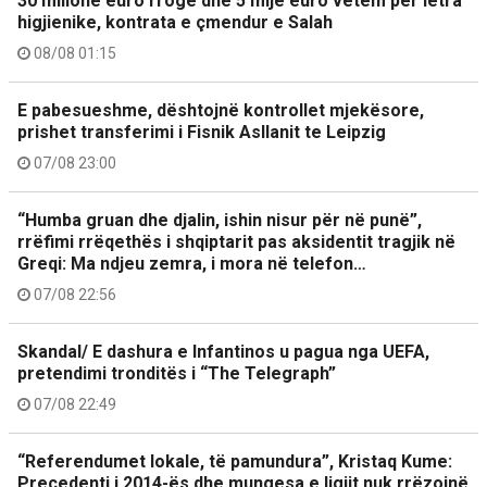
30 milionë euro rrogë dhe 5 mijë euro vetëm për letra
higjienike, kontrata e çmendur e Salah
08/08 01:15
E pabesueshme, dështojnë kontrollet mjekësore,
prishet transferimi i Fisnik Asllanit te Leipzig
07/08 23:00
“Humba gruan dhe djalin, ishin nisur për në punë”,
rrëfimi rrëqethës i shqiptarit pas aksidentit tragjik në
Greqi: Ma ndjeu zemra, i mora në telefon…
07/08 22:56
Skandal/ E dashura e Infantinos u pagua nga UEFA,
pretendimi tronditës i “The Telegraph”
07/08 22:49
“Referendumet lokale, të pamundura”, Kristaq Kume:
Precedenti i 2014-ës dhe mungesa e ligjit nuk rrëzojnë