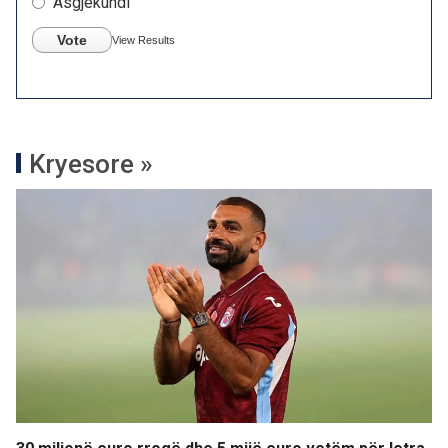
Asgjëkundi
Vote
View Results
Kryesore »