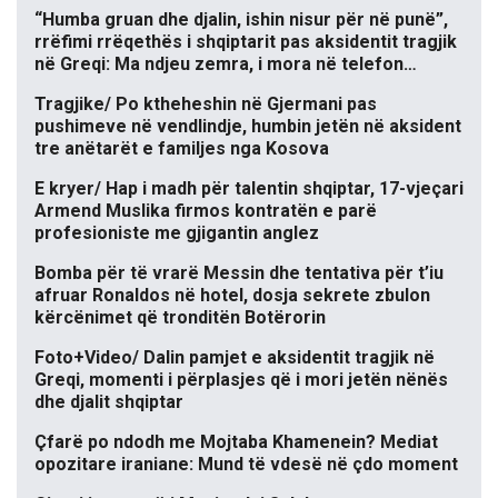
“Humba gruan dhe djalin, ishin nisur për në punë”,
rrëfimi rrëqethës i shqiptarit pas aksidentit tragjik
në Greqi: Ma ndjeu zemra, i mora në telefon…
Tragjike/ Po ktheheshin në Gjermani pas
pushimeve në vendlindje, humbin jetën në aksident
tre anëtarët e familjes nga Kosova
E kryer/ Hap i madh për talentin shqiptar, 17-vjeçari
Armend Muslika firmos kontratën e parë
profesioniste me gjigantin anglez
Bomba për të vrarë Messin dhe tentativa për t’iu
afruar Ronaldos në hotel, dosja sekrete zbulon
kërcënimet që tronditën Botërorin
Foto+Video/ Dalin pamjet e aksidentit tragjik në
Greqi, momenti i përplasjes që i mori jetën nënës
dhe djalit shqiptar
Çfarë po ndodh me Mojtaba Khamenein? Mediat
opozitare iraniane: Mund të vdesë në çdo moment