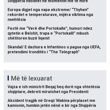
Shqipëria ndodhet në momentin më të mirë
Europa digjet nga vapa ekstreme/ “Thyhen”
rekordet e temperaturave, mijëra viktima nga
nxehtësia
Festë me “Verë dhe Portokalle”, humori ndez
qytetin e Belshit, trupa e “Portokalli” mbush
shëtitoren buzë liqenit
Skandal/ E dashura e Infantinos u pagua nga UEFA,
pretendimi tronditës i “The Telegraph”
Më të lexuarat
Vajza e ish-ministrit Beqaj heq dorë nga shtetësia
shqiptare, dekreti miratohet nga Presidenti
Aksident tragjik në Greqi/ Makina përplaset me
kamionin, humbin jetën nënë e bir nga Shqipëria