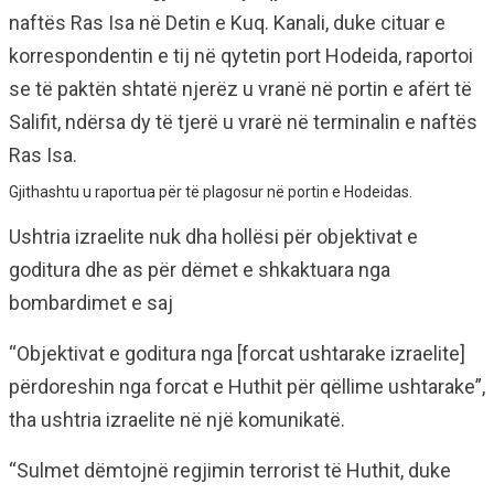
naftës Ras Isa në Detin e Kuq. Kanali, duke cituar e
korrespondentin e tij në qytetin port Hodeida, raportoi
se të paktën shtatë njerëz u vranë në portin e afërt të
Salifit, ndërsa dy të tjerë u vrarë në terminalin e naftës
Ras Isa.
Gjithashtu u raportua për të plagosur në portin e Hodeidas.
Ushtria izraelite nuk dha hollësi për objektivat e
goditura dhe as për dëmet e shkaktuara nga
bombardimet e saj
“Objektivat e goditura nga [forcat ushtarake izraelite]
përdoreshin nga forcat e Huthit për qëllime ushtarake”,
tha ushtria izraelite në një komunikatë.
“Sulmet dëmtojnë regjimin terrorist të Huthit, duke