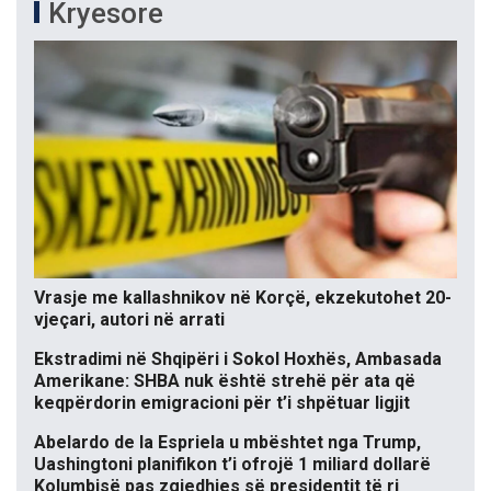
Kryesore
Vrasje me kallashnikov në Korçë, ekzekutohet 20-
vjeçari, autori në arrati
Ekstradimi në Shqipëri i Sokol Hoxhës, Ambasada
Amerikane: SHBA nuk është strehë për ata që
keqpërdorin emigracioni për t’i shpëtuar ligjit
Abelardo de la Espriela u mbështet nga Trump,
Uashingtoni planifikon t’i ofrojë 1 miliard dollarë
Kolumbisë pas zgjedhjes së presidentit të ri