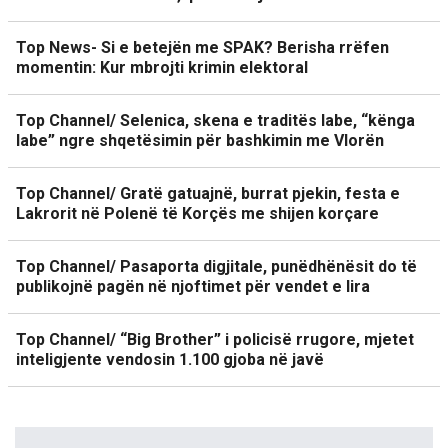
Top News- Si e betejën me SPAK? Berisha rrëfen
momentin: Kur mbrojti krimin elektoral
Top Channel/ Selenica, skena e traditës labe, “kënga
labe” ngre shqetësimin për bashkimin me Vlorën
Top Channel/ Gratë gatuajnë, burrat pjekin, festa e
Lakrorit në Polenë të Korçës me shijen korçare
Top Channel/ Pasaporta digjitale, punëdhënësit do të
publikojnë pagën në njoftimet për vendet e lira
Top Channel/ “Big Brother” i policisë rrugore, mjetet
inteligjente vendosin 1.100 gjoba në javë