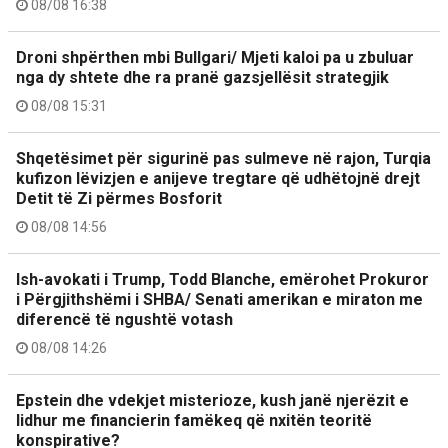
08/08 16:38
Droni shpërthen mbi Bullgari/ Mjeti kaloi pa u zbuluar
nga dy shtete dhe ra pranë gazsjellësit strategjik
08/08 15:31
Shqetësimet për sigurinë pas sulmeve në rajon, Turqia
kufizon lëvizjen e anijeve tregtare që udhëtojnë drejt
Detit të Zi përmes Bosforit
08/08 14:56
Ish-avokati i Trump, Todd Blanche, emërohet Prokuror
i Përgjithshëmi i SHBA/ Senati amerikan e miraton me
diferencë të ngushtë votash
08/08 14:26
Epstein dhe vdekjet misterioze, kush janë njerëzit e
lidhur me financierin famëkeq që nxitën teoritë
konspirative?