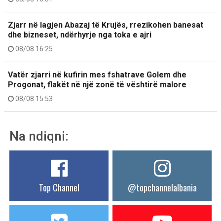
Zjarr në lagjen Abazaj të Krujës, rrezikohen banesat
dhe bizneset, ndërhyrje nga toka e ajri
08/08 16:25
Vatër zjarri në kufirin mes fshatrave Golem dhe
Progonat, flakët në një zonë të vështirë malore
08/08 15:53
Na ndiqni:
Top Channel
@topchannelalbania