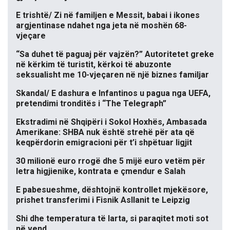
E trishtë/ Zi në familjen e Messit, babai i ikones
argjentinase ndahet nga jeta në moshën 68-
vjeçare
“Sa duhet të paguaj për vajzën?” Autoritetet greke
në kërkim të turistit, kërkoi të abuzonte
seksualisht me 10-vjeçaren në një biznes familjar
Skandal/ E dashura e Infantinos u pagua nga UEFA,
pretendimi tronditës i “The Telegraph”
Ekstradimi në Shqipëri i Sokol Hoxhës, Ambasada
Amerikane: SHBA nuk është strehë për ata që
keqpërdorin emigracioni për t’i shpëtuar ligjit
30 milionë euro rrogë dhe 5 mijë euro vetëm për
letra higjienike, kontrata e çmendur e Salah
E pabesueshme, dështojnë kontrollet mjekësore,
prishet transferimi i Fisnik Asllanit te Leipzig
Shi dhe temperatura të larta, si paraqitet moti sot
në vend