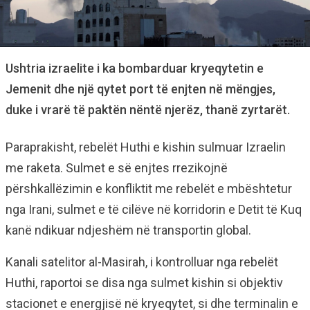
Ushtria izraelite i ka bombarduar kryeqytetin e
Jemenit dhe një qytet port të enjten në mëngjes,
duke i vrarë të paktën nëntë njerëz, thanë zyrtarët.
Paraprakisht, rebelët Huthi e kishin sulmuar Izraelin
me raketa. Sulmet e së enjtes rrezikojnë
përshkallëzimin e konfliktit me rebelët e mbështetur
nga Irani, sulmet e të cilëve në korridorin e Detit të Kuq
kanë ndikuar ndjeshëm në transportin global.
Kanali satelitor al-Masirah, i kontrolluar nga rebelët
Huthi, raportoi se disa nga sulmet kishin si objektiv
stacionet e energjisë në kryeqytet, si dhe terminalin e