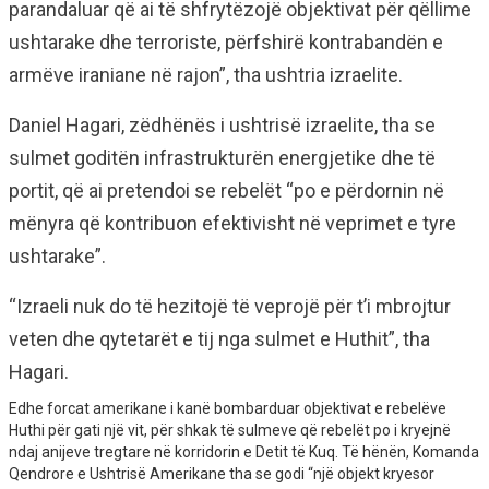
parandaluar që ai të shfrytëzojë objektivat për qëllime
ushtarake dhe terroriste, përfshirë kontrabandën e
armëve iraniane në rajon”, tha ushtria izraelite.
Daniel Hagari, zëdhënës i ushtrisë izraelite, tha se
sulmet goditën infrastrukturën energjetike dhe të
portit, që ai pretendoi se rebelët “po e përdornin në
mënyra që kontribuon efektivisht në veprimet e tyre
ushtarake”.
“Izraeli nuk do të hezitojë të veprojë për t’i mbrojtur
veten dhe qytetarët e tij nga sulmet e Huthit”, tha
Hagari.
Edhe forcat amerikane i kanë bombarduar objektivat e rebelëve
Huthi për gati një vit, për shkak të sulmeve që rebelët po i kryejnë
ndaj anijeve tregtare në korridorin e Detit të Kuq. Të hënën, Komanda
Qendrore e Ushtrisë Amerikane tha se godi “një objekt kryesor