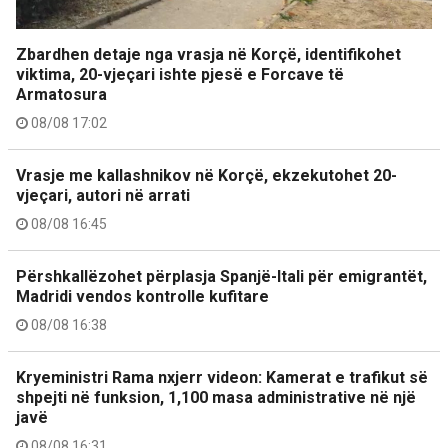
Zbardhen detaje nga vrasja në Korçë, identifikohet
viktima, 20-vjeçari ishte pjesë e Forcave të
Armatosura
08/08 17:02
Vrasje me kallashnikov në Korçë, ekzekutohet 20-
vjeçari, autori në arrati
08/08 16:45
Përshkallëzohet përplasja Spanjë-Itali për emigrantët,
Madridi vendos kontrolle kufitare
08/08 16:38
Kryeministri Rama nxjerr videon: Kamerat e trafikut së
shpejti në funksion, 1,100 masa administrative në një
javë
08/08 16:31