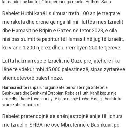
komande dhe kontrolli” të operuar nga rebelët Huthi në Sana.
Rebelët Huthi kanë i sulmuar rreth 100 anije tregtare
me raketa dhe dronë që nga fillimi i luftës mes Izraelit
dhe Hamasit në Rripin e Gazës në tetor 2023, e cila
nisi pas sulmit të papritur të Hamasit në jug të Izraelit,
ku vranë 1.200 njerëz dhe u rrëmbyen 250 të tjerëve.
Lufta hakmarrëse e Izraelit në Gazë prej atëherë i ka
lënë të vdekur mbi 45.000 palestinezë, sipas zyrtarëve
shëndetësorë palestinezë.
Hamasi është i shpallur organizatë terroriste nga Shtetet e
Bashkuara dhe Bashkimi Evropian. Rebelët Huthi kanë kapur një
anije dhe i kanë fundosur dy të tjera në një fushatë që gjithashtu ka
vrarë katër marinarë.
Rebelët pretendojnë se shënjestrojnë anije të lidhura
me Izraelin, SHBA-në ose Mbretërinë e Bashkuar, për