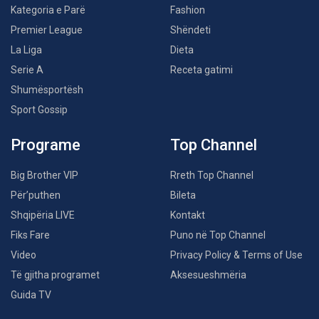
Kategoria e Parë
Fashion
Premier League
Shëndeti
La Liga
Dieta
Serie A
Receta gatimi
Shumësportësh
Sport Gossip
Programe
Top Channel
Big Brother VIP
Rreth Top Channel
Për’puthen
Bileta
Shqipëria LIVE
Kontakt
Fiks Fare
Puno në Top Channel
Video
Privacy Policy & Terms of Use
Të gjitha programet
Aksesueshmëria
Guida TV