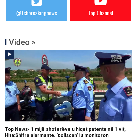
@tchbreakingnews
Top Channel
Video »
Top News- 1 mijë shoferëve u hiqet patenta në 1 vit,
Hita:Shifra alarmante, ‘poliscan’ ju monitoron