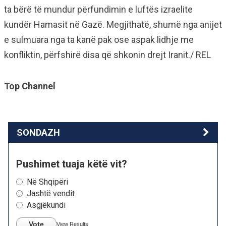
ta bërë të mundur përfundimin e luftës izraelite
kundër Hamasit në Gazë. Megjithatë, shumë nga anijet
e sulmuara nga ta kanë pak ose aspak lidhje me
konfliktin, përfshirë disa që shkonin drejt Iranit./ REL
Top Channel
SONDAZH
Pushimet tuaja këtë vit?
Në Shqipëri
Jashtë vendit
Asgjëkundi
Vote
View Results