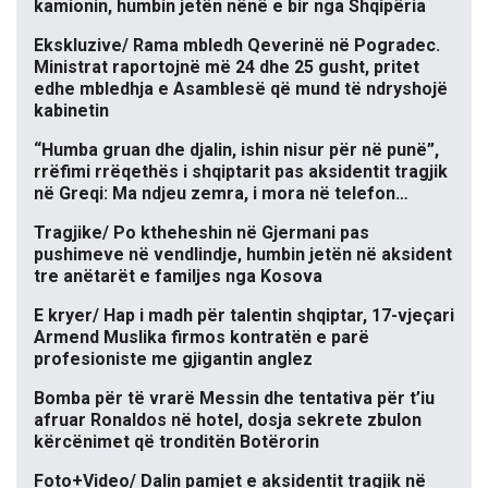
kamionin, humbin jetën nënë e bir nga Shqipëria
Ekskluzive/ Rama mbledh Qeverinë në Pogradec.
Ministrat raportojnë më 24 dhe 25 gusht, pritet
edhe mbledhja e Asamblesë që mund të ndryshojë
kabinetin
“Humba gruan dhe djalin, ishin nisur për në punë”,
rrëfimi rrëqethës i shqiptarit pas aksidentit tragjik
në Greqi: Ma ndjeu zemra, i mora në telefon…
Tragjike/ Po ktheheshin në Gjermani pas
pushimeve në vendlindje, humbin jetën në aksident
tre anëtarët e familjes nga Kosova
E kryer/ Hap i madh për talentin shqiptar, 17-vjeçari
Armend Muslika firmos kontratën e parë
profesioniste me gjigantin anglez
Bomba për të vrarë Messin dhe tentativa për t’iu
afruar Ronaldos në hotel, dosja sekrete zbulon
kërcënimet që tronditën Botërorin
Foto+Video/ Dalin pamjet e aksidentit tragjik në