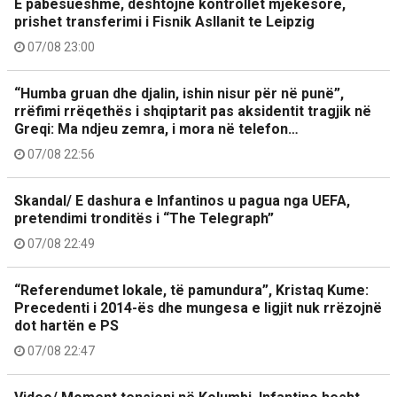
E pabesueshme, dështojnë kontrollet mjekësore,
prishet transferimi i Fisnik Asllanit te Leipzig
07/08 23:00
“Humba gruan dhe djalin, ishin nisur për në punë”,
rrëfimi rrëqethës i shqiptarit pas aksidentit tragjik në
Greqi: Ma ndjeu zemra, i mora në telefon…
07/08 22:56
Skandal/ E dashura e Infantinos u pagua nga UEFA,
pretendimi tronditës i “The Telegraph”
07/08 22:49
“Referendumet lokale, të pamundura”, Kristaq Kume:
Precedenti i 2014-ës dhe mungesa e ligjit nuk rrëzojnë
dot hartën e PS
07/08 22:47