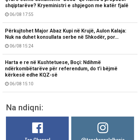
shqiptarëve? Kryeministri e shpjegon me katër fjalë
06/08 17:55
Përkujtohet Major Abaz Kupi në Krujë, Aulon Kalaja:
Nuk na duhet konsullata serbe në Shkodër, por…
06/08 15:24
Harta e re në Kushtetuese, Boçi: Ndihmë
ndërkombëtarëve për referendum, do t’i bëjmë
kërkesë edhe KQZ-së
06/08 15:10
Na ndiqni: