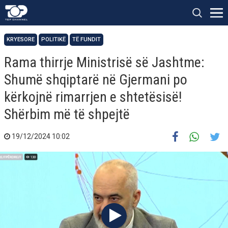
KRYESORE
POLITIKË
TË FUNDIT
Rama thirrje Ministrisë së Jashtme:
Shumë shqiptarë në Gjermani po
kërkojnë rimarrjen e shtetësisë!
Shërbim më të shpejtë
19/12/2024 10:02