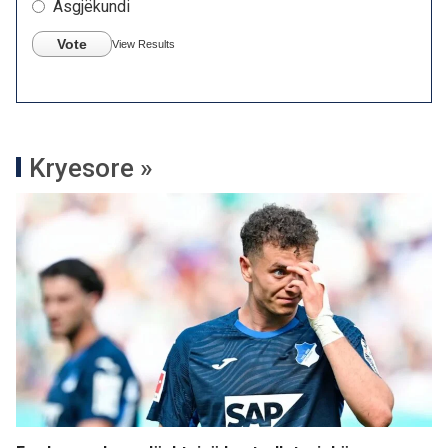
Asgjëkundi
Vote
View Results
Kryesore »