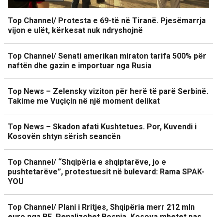
Top Channel/ Protesta e 69-të në Tiranë. Pjesëmarrja
vijon e ulët, kërkesat nuk ndryshojnë
Top Channel/ Senati amerikan miraton tarifa 500% për
naftën dhe gazin e importuar nga Rusia
Top News – Zelensky viziton për herë të parë Serbinë.
Takime me Vuçiçin në një moment delikat
Top News – Skadon afati Kushtetues. Por, Kuvendi i
Kosovën shtyn sërish seancën
Top Channel/ “Shqipëria e shqiptarëve, jo e
pushtetarëve”, protestuesit në bulevard: Rama SPAK-
YOU
Top Channel/ Plani i Rritjes, Shqipëria merr 212 mln
euro nga BE. Penalizohet Bosnja, Kosova mbetet pas