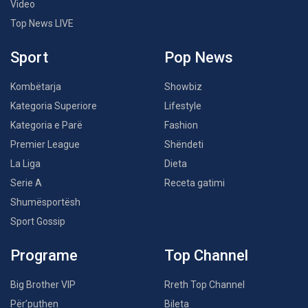
Video
Top News LIVE
Sport
Pop News
Kombëtarja
Showbiz
Kategoria Superiore
Lifestyle
Kategoria e Parë
Fashion
Premier League
Shëndeti
La Liga
Dieta
Serie A
Receta gatimi
Shumësportësh
Sport Gossip
Programe
Top Channel
Big Brother VIP
Rreth Top Channel
Për’puthen
Bileta