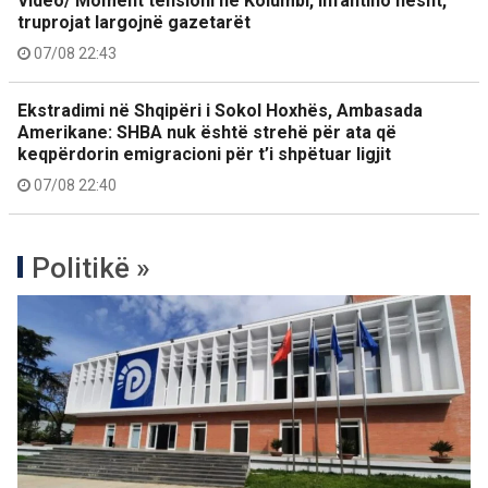
Video/ Moment tensioni në Kolumbi, Infantino hesht,
truprojat largojnë gazetarët
07/08 22:43
Ekstradimi në Shqipëri i Sokol Hoxhës, Ambasada
Amerikane: SHBA nuk është strehë për ata që
keqpërdorin emigracioni për t’i shpëtuar ligjit
07/08 22:40
Politikë »