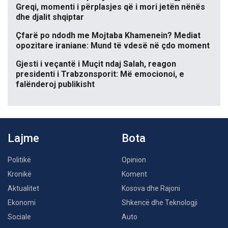
Greqi, momenti i përplasjes që i mori jetën nënës
dhe djalit shqiptar
Çfarë po ndodh me Mojtaba Khamenein? Mediat
opozitare iraniane: Mund të vdesë në çdo moment
Gjesti i veçantë i Muçit ndaj Salah, reagon
presidenti i Trabzonsporit: Më emocionoi, e
falënderoj publikisht
Lajme
Bota
Politikë
Opinion
Kronikë
Koment
Aktualitet
Kosova dhe Rajoni
Ekonomi
Shkencë dhe Teknologji
Sociale
Auto