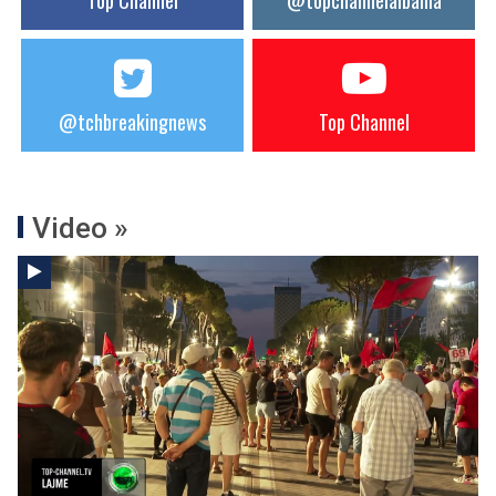
Top Channel
@topchannelalbania
@tchbreakingnews
Top Channel
Video »