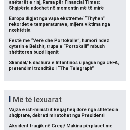
anëtarët e rinj, Rama për Financial Times:
Shqipëria ndodhet në momentin më të mirë
Europa digjet nga vapa ekstreme/ “Thyhen”
rekordet e temperaturave, mijëra viktima nga
nxehtësia
Festë me “Verë dhe Portokalle”, humori ndez
qytetin e Belshit, trupa e “Portokalli” mbush
shëtitoren buzë liqenit
Skandal/ E dashura e Infantinos u pagua nga UEFA,
pretendimi tronditës i “The Telegraph”
Më të lexuarat
Vajza e ish-ministrit Beqaj heq dorë nga shtetësia
shqiptare, dekreti miratohet nga Presidenti
Aksident tragjik në Greqi/ Makina përplaset me