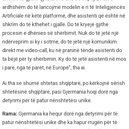
ardhshëm do të lancojmë modelin e ri të Inteligjencës
Artificiale në këtë platformë, dhe asistenti që është në
shkrim do të kthehet i gjallë. Do të kryejë gjithë
procesin e dhënies së shërbimit. Nuk do të jetë një
ndërveprim si ky i sotme, do të jetë një komunikim
direkt me video-call, ku në praninë tënde asistenti do
ta bëjë për ty shërbimin. Ky do të jetë asistenti në mos
i parë, nga të parët, në Europë”, tha ai.
Ai tha se shumë shtetas shqiptarë, po kërkojnë sërish
shtetësinë shqiptare, pasi Gjermania hoqi dorë nga
detyrimi për të patur nënshtetësi unike.
Rama:
Gjermania ka hequr dorë nga detyrimi për të
patur nënshtetësi unike dhe ka hapur rrugën për të