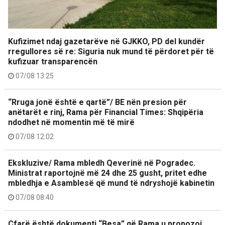
Kufizimet ndaj gazetarëve në GJKKO, PD del kundër
rregullores së re: Siguria nuk mund të përdoret për të
kufizuar transparencën
07/08 13:25
“Rruga jonë është e qartë”/ BE nën presion për
anëtarët e rinj, Rama për Financial Times: Shqipëria
ndodhet në momentin më të mirë
07/08 12:02
Ekskluzive/ Rama mbledh Qeverinë në Pogradec.
Ministrat raportojnë më 24 dhe 25 gusht, pritet edhe
mbledhja e Asamblesë që mund të ndryshojë kabinetin
07/08 08:40
Çfarë është dokumenti “Besa” që Rama u propozoi