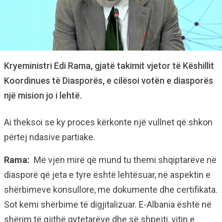
Kryeministri Edi Rama, gjatë takimit vjetor të Këshillit
Koordinues të Diasporës, e cilësoi votën e diasporës
një mision jo i lehtë.
Ai theksoi se ky proces kërkonte një vullnet që shkon
përtej ndasive partiake.
Rama:
Më vjen mirë që mund tu themi shqiptarëve në
diasporë që jeta e tyre është lehtësuar, në aspektin e
shërbimeve konsullore, me dokumente dhe certifikata.
Sot kemi shërbime të digjitalizuar. E-Albania është në
shërim të gjithë qytetarëve dhe së shpejti, vitin e