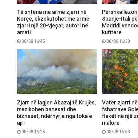
Të shtëna me armë zjarri në
Përshkallëzoh
Korçë, ekzekutohet me armë
Spanjë-Itali p
zjarri një 20-vjeçar, autori në
Madridi vendos
arrati
kufitare
08/08 16:45
08/08 16:38
Zjarr në lagjen Abazaj të Krujës,
Vatër zjarri në
rrezikohen banesat dhe
fshatrave Gol
bizneset, ndërhyrje nga toka e
flakët në një 
ajri
malore
08/08 16:25
08/08 15:53