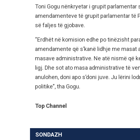
Toni Gogu nënkryetar i grupit parlamentar s
amendamenteve të grupit parlamentar të P
së faljes të gjobave.
“Erdhët në komision edhe po tinëzisht pa
amendamente që s’kanë lidhje me masat adm
masave administrative. Ne atë nismë që ke
ligj. Dhe sot ato masa administrative të v
anulohen, doni apo s’doni juve. Ju lërini lo
politike”, tha Gogu.
Top Channel
SONDAZH