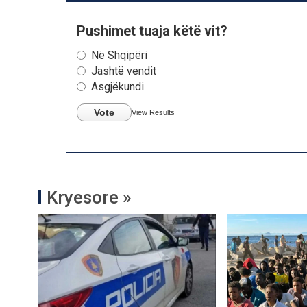
Pushimet tuaja këtë vit?
Në Shqipëri
Jashtë vendit
Asgjëkundi
Vote
View Results
Kryesore »