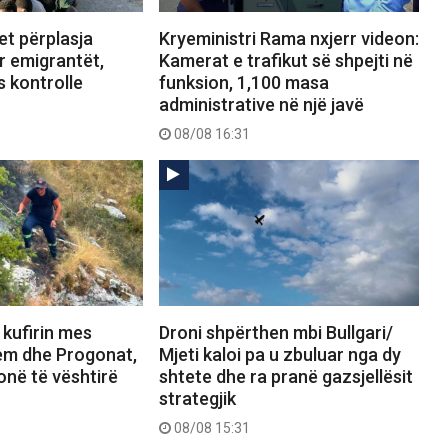
et përplasja
Kryeministri Rama nxjerr videon:
ër emigrantët,
Kamerat e trafikut së shpejti në
 kontrolle
funksion, 1,100 masa
administrative në një javë
08/08 16:31
 kufirin mes
Droni shpërthen mbi Bullgari/
em dhe Progonat,
Mjeti kaloi pa u zbuluar nga dy
zonë të vështirë
shtete dhe ra pranë gazsjellësit
strategjik
08/08 15:31