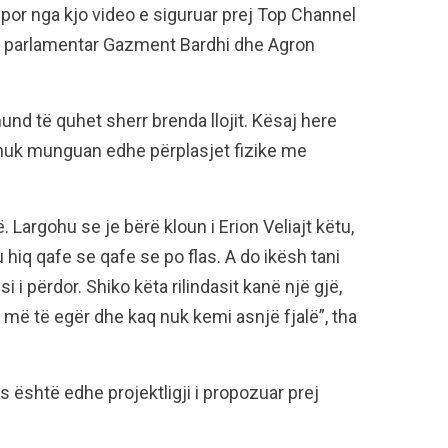
por nga kjo video e siguruar prej Top Channel
pit parlamentar Gazment Bardhi dhe Agron
und të quhet sherr brenda llojit. Kësaj here
nuk munguan edhe përplasjet fizike me
 Largohu se je bërë kloun i Erion Veliajt këtu,
u hiq qafe se qafe se po flas. A do ikësh tani
si i përdor. Shiko këta rilindasit kanë një gjë,
 më të egër dhe kaq nuk kemi asnjë fjalë”, tha
s është edhe projektligji i propozuar prej