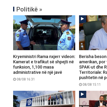
Politikë »
Kryeministri Rama nxjerr videon:
Berisha beson
Kamerat e trafikut së shpejti në
amerikan, por 
funksion, 1,100 masa
SPAK-ut dhe 
administrative në një javë
Territoriale: 
pushtetin në p
08/08 16:31
08/08 15:11