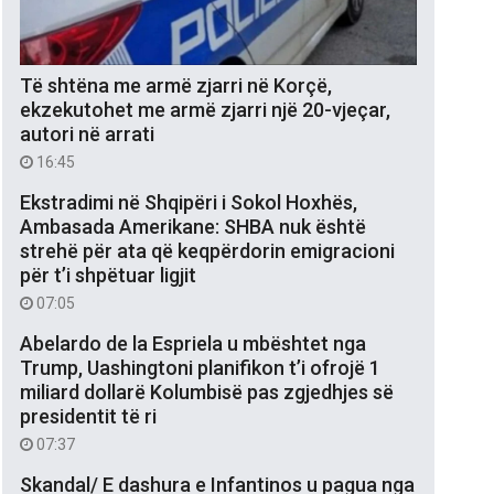
Të shtëna me armë zjarri në Korçë,
ekzekutohet me armë zjarri një 20-vjeçar,
autori në arrati
16:45
Ekstradimi në Shqipëri i Sokol Hoxhës,
Ambasada Amerikane: SHBA nuk është
strehë për ata që keqpërdorin emigracioni
për t’i shpëtuar ligjit
07:05
Abelardo de la Espriela u mbështet nga
Trump, Uashingtoni planifikon t’i ofrojë 1
miliard dollarë Kolumbisë pas zgjedhjes së
presidentit të ri
07:37
Skandal/ E dashura e Infantinos u pagua nga