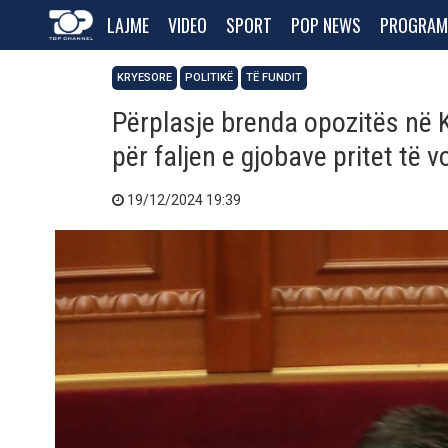
LAJME
VIDEO
SPORT
POP NEWS
PROGRAM
KRYESORE
POLITIKË
TË FUNDIT
Përplasje brenda opozitës në K
për faljen e gjobave pritet të
19/12/2024 19:39