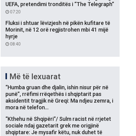
UEFA, pretendimi tronditës i “The Telegraph”
07:20
Fluksi i shtuar lëvizjesh në pikën kufitare të
Morinit, në 12 orë regjistrohen mbi 41 mijë
hyrje
08:40
Më të lexuarat
“Humba gruan dhe djalin, ishin nisur për në
punë”, rrëfimi rrëqethës i shqiptarit pas
aksidentit tragjik në Greqi: Ma ndjeu zemra, i
mora në telefon…
“Kthehu në Shqipëri”/ Sulm racist në rrjetet
sociale ndaj gazetarit grek me origjinë
shqiptare: Je mysafir këtu, nuk duhet të