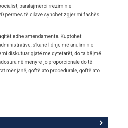
ocialist, paralajmëroi rrëzimin e
D përmes të cilave synohet zgjerimi fashës
raqitët edhe amendamente. Kuptohet
inistrative, s’kanë lidhje më anulimin e
mi diskutuar gjatë me qytetarët, do ta bëjmë
endosura në mënyrë jo proporcionale do të
drat mënjanë, qoftë ato procedurale, qoftë ato