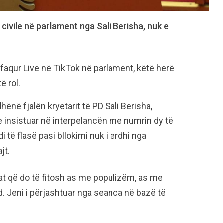
civile në parlament nga Sali Berisha, nuk e
hfaqur Live në TikTok në parlament, këtë herë
ë rol.
dhënë fjalën kryetarit të PD Sali Berisha,
e insistuar në interpelancën me numrin dy të
 të flasë pasi bllokimi nuk i erdhi nga
jt.
otat që do të fitosh as me populizëm, as me
d. Jeni i përjashtuar nga seanca në bazë të