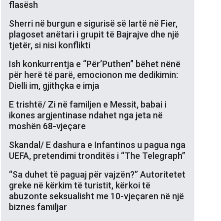
flasësh
Sherri në burgun e sigurisë së lartë në Fier,
plagoset anëtari i grupit të Bajrajve dhe një
tjetër, si nisi konflikti
Ish konkurrentja e “Për’Puthen” bëhet nënë
për herë të parë, emocionon me dedikimin:
Dielli im, gjithçka e imja
E trishtë/ Zi në familjen e Messit, babai i
ikones argjentinase ndahet nga jeta në
moshën 68-vjeçare
Skandal/ E dashura e Infantinos u pagua nga
UEFA, pretendimi tronditës i “The Telegraph”
“Sa duhet të paguaj për vajzën?” Autoritetet
greke në kërkim të turistit, kërkoi të
abuzonte seksualisht me 10-vjeçaren në një
biznes familjar