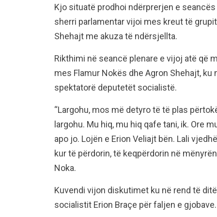
Kjo situatë prodhoi ndërprerjen e seancës 
sherri parlamentar vijoi mes kreut të gru
Shehajt me akuza të ndërsjellta.
Rikthimi në seancë plenare e vijoj atë që m
mes Flamur Nokës dhe Agron Shehajt, ku 
spektatorë deputetët socialistë.
“Largohu, mos më detyro të të plas përtokë.
largohu. Mu hiq, mu hiq qafe tani, ik. Ore m
apo jo. Lojën e Erion Veliajt bën. Lali vjedhë
kur të përdorin, të keqpërdorin në mënyrën
Noka.
Kuvendi vijon diskutimet ku në rend të ditë
socialistit Erion Braçe për faljen e gjobave.