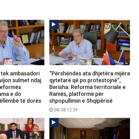
 tek ambasadori
“Përshëndes ata dhjetëra mijëra
vijon sulmet ndaj
qytetarë që po protestojnë”,
Reformës
Berisha: Reforma territoriale e
Rama e do
Ramës, platformë për
ëllëmbë të dorës
shpopullimin e Shqipërisë
08/08 12:39