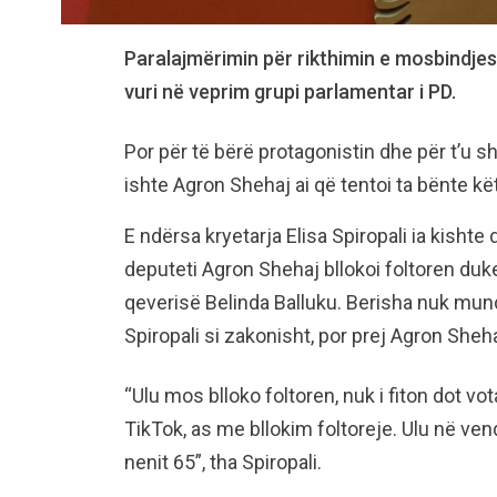
Paralajmërimin për rikthimin e mosbindjes 
vuri në veprim grupi parlamentar i PD.
Por për të bërë protagonistin dhe për t’u s
ishte Agron Shehaj ai që tentoi ta bënte kët
E ndërsa kryetarja Elisa Spiropali ia kishte 
deputeti Agron Shehaj bllokoi foltoren duk
qeverisë Belinda Balluku. Berisha nuk mundi
Spiropali si zakonisht, por prej Agron Sheha
“Ulu mos blloko foltoren, nuk i fiton dot v
TikTok, as me bllokim foltoreje. Ulu në ven
nenit 65”, tha Spiropali.