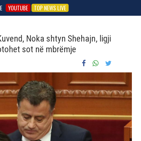
E
YOUTUBE
TOP NEWS LIVE
uvend, Noka shtyn Shehajn, ligji
 votohet sot në mbrëmje