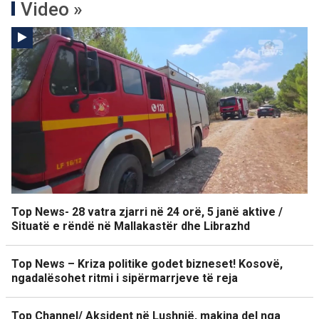
Video »
Top News- 28 vatra zjarri në 24 orë, 5 janë aktive /
Situatë e rëndë në Mallakastër dhe Librazhd
Top News – Kriza politike godet bizneset! Kosovë,
ngadalësohet ritmi i sipërmarrjeve të reja
Top Channel/ Aksident në Lushnjë, makina del nga