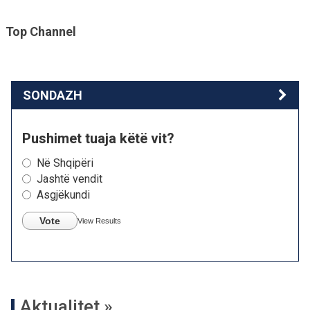
Top Channel
SONDAZH
Pushimet tuaja këtë vit?
Në Shqipëri
Jashtë vendit
Asgjëkundi
Vote
View Results
Aktualitet »