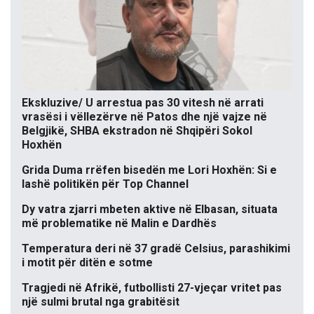
Ekskluzive/ U arrestua pas 30 vitesh në arrati
vrasësi i vëllezërve në Patos dhe një vajze në
Belgjikë, SHBA ekstradon në Shqipëri Sokol
Hoxhën
Grida Duma rrëfen bisedën me Lori Hoxhën: Si e
lashë politikën për Top Channel
Dy vatra zjarri mbeten aktive në Elbasan, situata
më problematike në Malin e Dardhës
Temperatura deri në 37 gradë Celsius, parashikimi
i motit për ditën e sotme
Tragjedi në Afrikë, futbollisti 27-vjeçar vritet pas
një sulmi brutal nga grabitësit