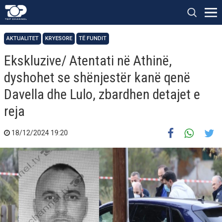
AKTUALITET
KRYESORE
TË FUNDIT
Ekskluzive/ Atentati në Athinë,
dyshohet se shënjestër kanë qenë
Davella dhe Lulo, zbardhen detajet e
reja
18/12/2024 19:20