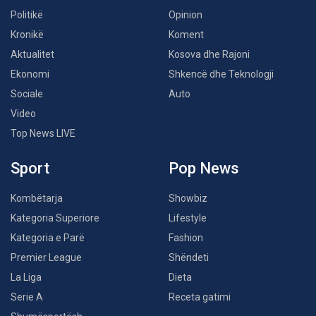
Politikë
Opinion
Kronikë
Koment
Aktualitet
Kosova dhe Rajoni
Ekonomi
Shkencë dhe Teknologji
Sociale
Auto
Video
Top News LIVE
Sport
Pop News
Kombëtarja
Showbiz
Kategoria Superiore
Lifestyle
Kategoria e Parë
Fashion
Premier League
Shëndeti
La Liga
Dieta
Serie A
Receta gatimi