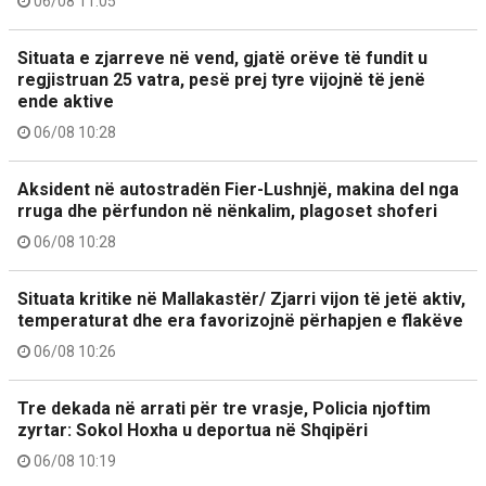
06/08 11:05
Situata e zjarreve në vend, gjatë orëve të fundit u
regjistruan 25 vatra, pesë prej tyre vijojnë të jenë
ende aktive
06/08 10:28
Aksident në autostradën Fier-Lushnjë, makina del nga
rruga dhe përfundon në nënkalim, plagoset shoferi
06/08 10:28
Situata kritike në Mallakastër/ Zjarri vijon të jetë aktiv,
temperaturat dhe era favorizojnë përhapjen e flakëve
06/08 10:26
Tre dekada në arrati për tre vrasje, Policia njoftim
zyrtar: Sokol Hoxha u deportua në Shqipëri
06/08 10:19