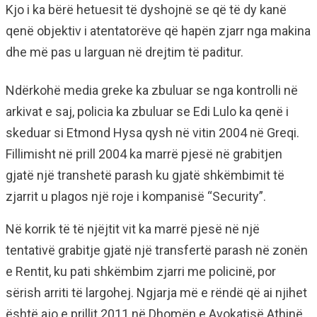
Kjo i ka bërë hetuesit të dyshojnë se që të dy kanë
qenë objektiv i atentatorëve që hapën zjarr nga makina
dhe më pas u larguan në drejtim të paditur.
Ndërkohë media greke ka zbuluar se nga kontrolli në
arkivat e saj, policia ka zbuluar se Edi Lulo ka qenë i
skeduar si Etmond Hysa qysh në vitin 2004 në Greqi.
Fillimisht në prill 2004 ka marrë pjesë në grabitjen
gjatë një transhetë parash ku gjatë shkëmbimit të
zjarrit u plagos një roje i kompanisë “Security”.
Në korrik të të njëjtit vit ka marrë pjesë në një
tentativë grabitje gjatë një transfertë parash në zonën
e Rentit, ku pati shkëmbim zjarri me policinë, por
sërish arriti të largohej. Ngjarja më e rëndë që ai njihet
është ajo e prillit 2011 në Dhomën e Avokatisë Athinë