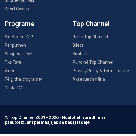
Shumësportësh
Sport Gossip
Programe
Top Channel
Big Brother VIP
Rreth Top Channel
Për’puthen
Bileta
Shqipëria LIVE
Kontakt
Fiks Fare
Puno në Top Channel
Video
Privacy Policy & Terms of Use
Të gjitha programet
Aksesueshmëria
Guida TV
© Top Channel 2001 - 2026 • Ndalohet riprodhimi i
paautorizuar i përmbajtjes së kësaj faqeje.