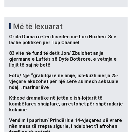
Më të lexuarat
Grida Duma rrëfen bisedën me Lori Hoxhën: Si e
lashë politikën për Top Channel
83 vite në fund të detit Jon/ Zbulohet anija
gjermane e Luftës së Dytë Botërore, e vetmja e
llojit të saj në botë
Foto/ Një “grabitqare në anije, ish-kuzhinierja 25-
vjeçare akuzohet për një sërë sulmesh seksuale
ndaj… marinarëve
Kthesë dramatike në jetën e ish-lojtarit të
kombëtares shqiptare, arrestohet për shpërndarje
kokaine
Vendim i papritur/ Prindërit e 14-vjeçares së vrarë
nën masa të rrepta sigurie, i ndalohet t’i afrohen