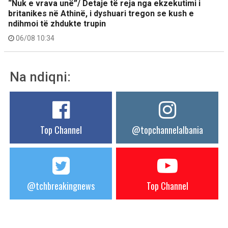
“Nuk e vrava unë”/ Detaje të reja nga ekzekutimi i
britanikes në Athinë, i dyshuari tregon se kush e
ndihmoi të zhdukte trupin
06/08 10:34
Na ndiqni:
Top Channel
@topchannelalbania
@tchbreakingnews
Top Channel