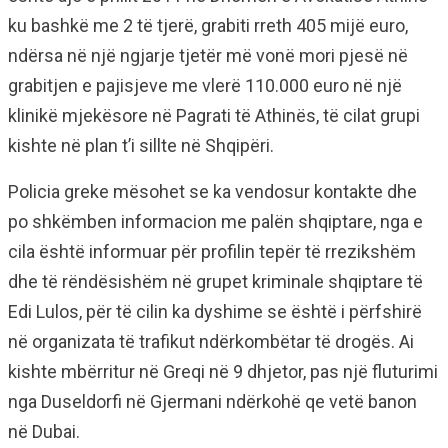
ku bashkë me 2 të tjerë, grabiti rreth 405 mijë euro,
ndërsa në një ngjarje tjetër më vonë mori pjesë në
grabitjen e pajisjeve me vlerë 110.000 euro në një
klinikë mjekësore në Pagrati të Athinës, të cilat grupi
kishte në plan t’i sillte në Shqipëri.
Policia greke mësohet se ka vendosur kontakte dhe
po shkëmben informacion me palën shqiptare, nga e
cila është informuar për profilin tepër të rrezikshëm
dhe të rëndësishëm në grupet kriminale shqiptare të
Edi Lulos, për të cilin ka dyshime se është i përfshirë
në organizata të trafikut ndërkombëtar të drogës. Ai
kishte mbërritur në Greqi në 9 dhjetor, pas një fluturimi
nga Duseldorfi në Gjermani ndërkohë qe vetë banon
në Dubai.