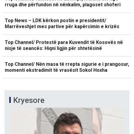
rruga dhe përfundon në nënkalim, plagoset shoferi
Top News – LDK kërkon postin e presidentit/
Marrëveshjet mes partive për kapërcimin e krizës
Top Channel/ Protestë para Kuvendit të Kosovës në
nisje të seancës: Hiqni ligjin për shtetësinë
Top Channel/ Nën masa të rrepta sigurie e i prangosur,
momenti ekstradimit të vrasësit Sokol Hoxha
Kryesore