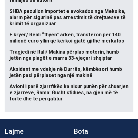
familjes së autorit
SHBA pezullon importet e avokados nga Meksika,
alarm për sigurinë pas arrestimit të drejtuesve të
krimit të organizuar
E kryer/ Reali “thyen” arkën, transferon për 140
milionë euro yllin që kërkoi gjatë gjithë merkatos
Tragjedi në Itali/ Makina përplas motorin, humb
jetën nga plagët e marra 33-vjeçari shqiptar
Aksident me vdekje në Durrës, këmbësori humb
jetën pasi përplaset nga një makinë
Avioni i parë zjarrfikës ka nisur punën për shuarjen
e zjarreve, Rama: Gusht sfidues, na gjen më të
fortë dhe të përgatitur
Lajme
Bota