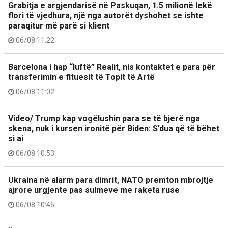
Grabitja e argjendarisë në Paskuqan, 1.5 milionë lekë
flori të vjedhura, një nga autorët dyshohet se ishte
paraqitur më parë si klient
06/08 11:22
Barcelona i hap “luftë” Realit, nis kontaktet e para për
transferimin e fituesit të Topit të Artë
06/08 11:02
Video/ Trump kap vogëlushin para se të bjerë nga
skena, nuk i kursen ironitë për Biden: S’dua që të bëhet
si ai
06/08 10:53
Ukraina në alarm para dimrit, NATO premton mbrojtje
ajrore urgjente pas sulmeve me raketa ruse
06/08 10:45