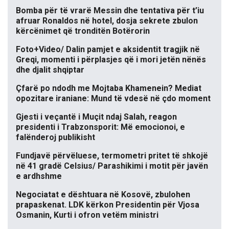
Bomba për të vrarë Messin dhe tentativa për t’iu
afruar Ronaldos në hotel, dosja sekrete zbulon
kërcënimet që tronditën Botërorin
Foto+Video/ Dalin pamjet e aksidentit tragjik në
Greqi, momenti i përplasjes që i mori jetën nënës
dhe djalit shqiptar
Çfarë po ndodh me Mojtaba Khamenein? Mediat
opozitare iraniane: Mund të vdesë në çdo moment
Gjesti i veçantë i Muçit ndaj Salah, reagon
presidenti i Trabzonsporit: Më emocionoi, e
falënderoj publikisht
Fundjavë përvëluese, termometri pritet të shkojë
në 41 gradë Celsius/ Parashikimi i motit për javën
e ardhshme
Negociatat e dështuara në Kosovë, zbulohen
prapaskenat. LDK kërkon Presidentin për Vjosa
Osmanin, Kurti i ofron vetëm ministri