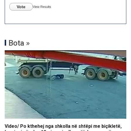
Vote
View Results
Bota »
Video/ Po kthehej nga shkolla në shtëpi me biçikletë,