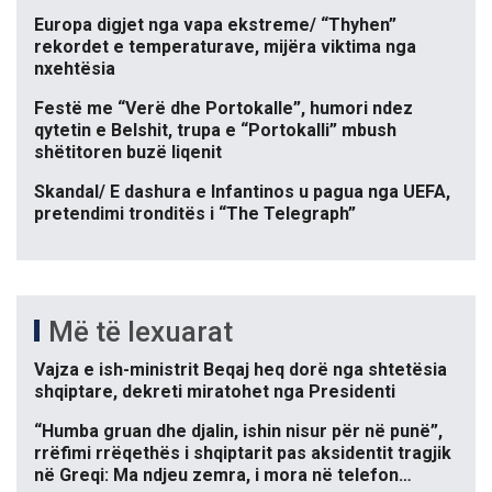
Europa digjet nga vapa ekstreme/ “Thyhen”
rekordet e temperaturave, mijëra viktima nga
nxehtësia
Festë me “Verë dhe Portokalle”, humori ndez
qytetin e Belshit, trupa e “Portokalli” mbush
shëtitoren buzë liqenit
Skandal/ E dashura e Infantinos u pagua nga UEFA,
pretendimi tronditës i “The Telegraph”
Më të lexuarat
Vajza e ish-ministrit Beqaj heq dorë nga shtetësia
shqiptare, dekreti miratohet nga Presidenti
“Humba gruan dhe djalin, ishin nisur për në punë”,
rrëfimi rrëqethës i shqiptarit pas aksidentit tragjik
në Greqi: Ma ndjeu zemra, i mora në telefon…