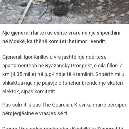
Një gjeneral i lartë rus është vrarë në një shpërthim
në Moskë, ka thënë komiteti hetimor i vendit.
Gjenerali Igor Kirillov u vra jashtë një ndërtese
apartamentesh në Ryazansky Prospekt, e cila fillon 7
km (4.35 milje) në jug-lindje të Kremlinit. Shpërthimi u
shkaktua nga një pajisje e fshehur brenda një skuteri
elektrik, sipas komitetit.
Pas sulmit, sipas The Guardian, Kievi ka marrë përsipër
përgjegjësinë e vrasjes së tij.
Dmitry Medvedev, nënkryetar i Këshillit të Sigurimit të