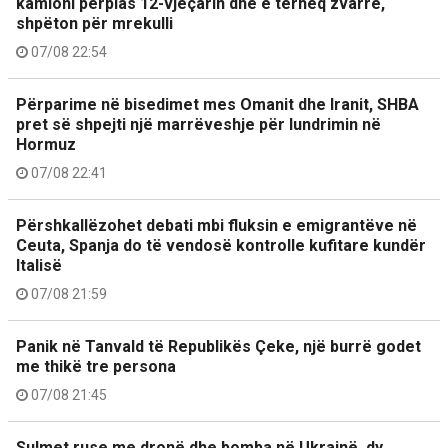
kamioni përplas 12-vjeçarin dhe e tërheq zvarrë,
shpëton për mrekulli
07/08 22:54
Përparime në bisedimet mes Omanit dhe Iranit, SHBA
pret së shpejti një marrëveshje për lundrimin në
Hormuz
07/08 22:41
Përshkallëzohet debati mbi fluksin e emigrantëve në
Ceuta, Spanja do të vendosë kontrolle kufitare kundër
Italisë
07/08 21:59
Panik në Tanvald të Republikës Çeke, një burrë godet
me thikë tre persona
07/08 21:45
Sulmet ruse me dronë dhe bomba në Ukrainë, dy