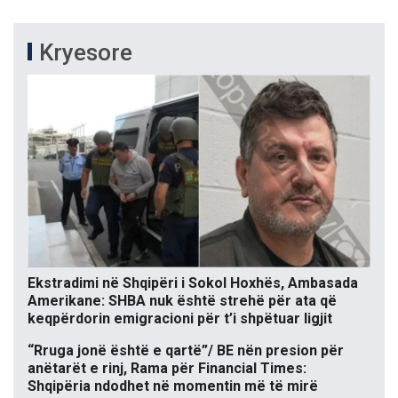
Kryesore
Ekstradimi në Shqipëri i Sokol Hoxhës, Ambasada
Amerikane: SHBA nuk është strehë për ata që
keqpërdorin emigracioni për t’i shpëtuar ligjit
“Rruga jonë është e qartë”/ BE nën presion për
anëtarët e rinj, Rama për Financial Times:
Shqipëria ndodhet në momentin më të mirë