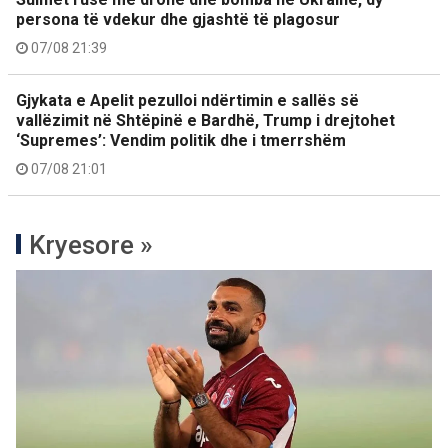
persona të vdekur dhe gjashtë të plagosur
07/08 21:39
Gjykata e Apelit pezulloi ndërtimin e sallës së
vallëzimit në Shtëpinë e Bardhë, Trump i drejtohet
‘Supremes’: Vendim politik dhe i tmerrshëm
07/08 21:01
Kryesore »