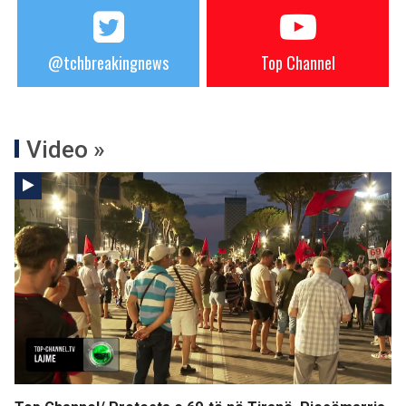
@tchbreakingnews
Top Channel
Video »