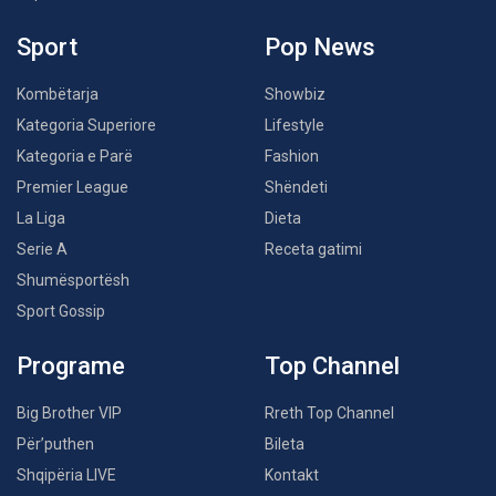
Sport
Pop News
Kombëtarja
Showbiz
Kategoria Superiore
Lifestyle
Kategoria e Parë
Fashion
Premier League
Shëndeti
La Liga
Dieta
Serie A
Receta gatimi
Shumësportësh
Sport Gossip
Programe
Top Channel
Big Brother VIP
Rreth Top Channel
Për’puthen
Bileta
Shqipëria LIVE
Kontakt