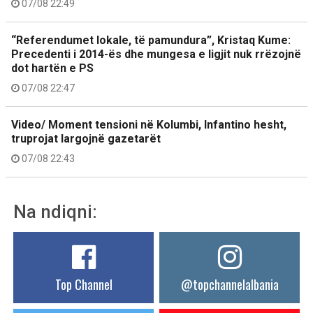
07/08 22:49
“Referendumet lokale, të pamundura”, Kristaq Kume:
Precedenti i 2014-ës dhe mungesa e ligjit nuk rrëzojnë
dot hartën e PS
07/08 22:47
Video/ Moment tensioni në Kolumbi, Infantino hesht,
truprojat largojnë gazetarët
07/08 22:43
Na ndiqni:
Top Channel
@topchannelalbania