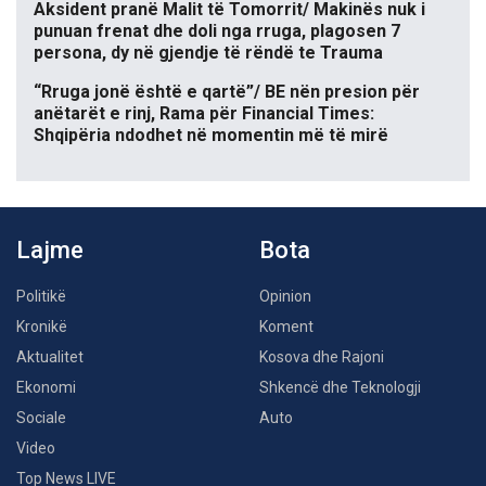
Aksident pranë Malit të Tomorrit/ Makinës nuk i
punuan frenat dhe doli nga rruga, plagosen 7
persona, dy në gjendje të rëndë te Trauma
“Rruga jonë është e qartë”/ BE nën presion për
anëtarët e rinj, Rama për Financial Times:
Shqipëria ndodhet në momentin më të mirë
Lajme
Bota
Politikë
Opinion
Kronikë
Koment
Aktualitet
Kosova dhe Rajoni
Ekonomi
Shkencë dhe Teknologji
Sociale
Auto
Video
Top News LIVE