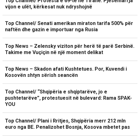
Top Channel/ Protesta e 69-të në Tiranë. Pjesëmarrja
vijon e ulët, kërkesat nuk ndryshojnë
Top Channel/ Senati amerikan miraton tarifa 500% për
naftën dhe gazin e importuar nga Rusia
Top News – Zelensky viziton për herë të parë Serbinë.
Takime me Vuçiçin në një moment delikat
Top News – Skadon afati Kushtetues. Por, Kuvendi i
Kosovën shtyn sërish seancën
Top Channel/ “Shqipëria e shqiptarëve, jo e
pushtetarëve”, protestuesit në bulevard: Rama SPAK-
YOU
Top Channel/ Plani i Rritjes, Shqipëria merr 212 mln
euro nga BE. Penalizohet Bosnja, Kosova mbetet pas