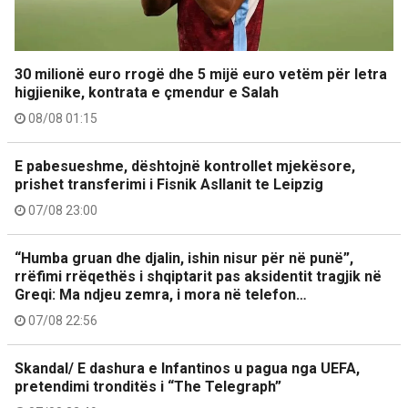
30 milionë euro rrogë dhe 5 mijë euro vetëm për letra
higjienike, kontrata e çmendur e Salah
08/08 01:15
E pabesueshme, dështojnë kontrollet mjekësore,
prishet transferimi i Fisnik Asllanit te Leipzig
07/08 23:00
“Humba gruan dhe djalin, ishin nisur për në punë”,
rrëfimi rrëqethës i shqiptarit pas aksidentit tragjik në
Greqi: Ma ndjeu zemra, i mora në telefon…
07/08 22:56
Skandal/ E dashura e Infantinos u pagua nga UEFA,
pretendimi tronditës i “The Telegraph”