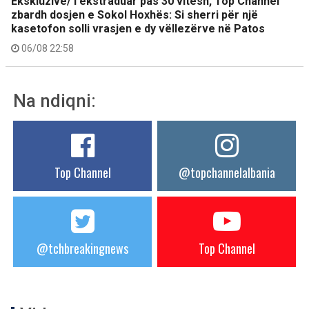
Ekskluzive/ I ekstraduar pas 30 vitesh, Top Channel
zbardh dosjen e Sokol Hoxhës: Si sherri për një
kasetofon solli vrasjen e dy vëllezërve në Patos
06/08 22:58
Na ndiqni:
Top Channel
@topchannelalbania
@tchbreakingnews
Top Channel