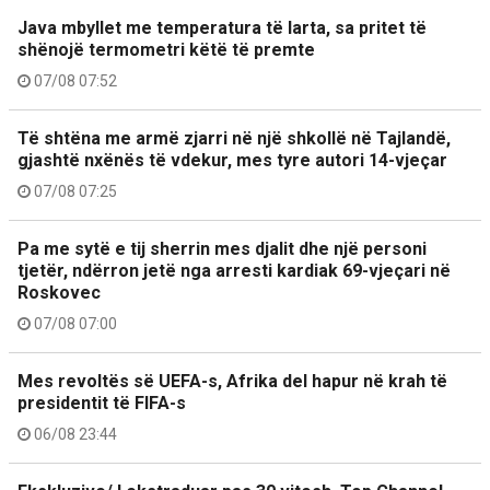
Java mbyllet me temperatura të larta, sa pritet të
shënojë termometri këtë të premte
07/08 07:52
Të shtëna me armë zjarri në një shkollë në Tajlandë,
gjashtë nxënës të vdekur, mes tyre autori 14-vjeçar
07/08 07:25
Pa me sytë e tij sherrin mes djalit dhe një personi
tjetër, ndërron jetë nga arresti kardiak 69-vjeçari në
Roskovec
07/08 07:00
Mes revoltës së UEFA-s, Afrika del hapur në krah të
presidentit të FIFA-s
06/08 23:44