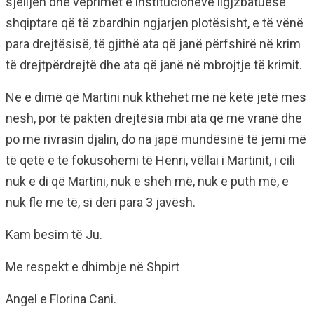
sjelljen dhe veprimet e institucioneve ligjzbatuese
shqiptare që të zbardhin ngjarjen plotësisht, e të vënë
para drejtësisë, të gjithë ata që janë përfshirë në krim
të drejtpërdrejtë dhe ata që janë në mbrojtje të krimit.
Ne e dimë që Martini nuk kthehet më në këtë jetë mes
nesh, por të paktën drejtësia mbi ata që më vranë dhe
po më rivrasin djalin, do na japë mundësinë të jemi më
të qetë e të fokusohemi të Henri, vëllai i Martinit, i cili
nuk e di që Martini, nuk e sheh më, nuk e puth më, e
nuk fle me të, si deri para 3 javësh.
Kam besim të Ju.
Me respekt e dhimbje në Shpirt
Angel e Florina Cani.