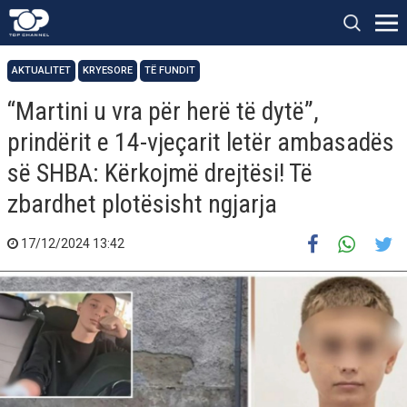
AKTUALITET
KRYESORE
TË FUNDIT
“Martini u vra për herë të dytë”,
prindërit e 14-vjeçarit letër ambasadës
së SHBA: Kërkojmë drejtësi! Të
zbardhet plotësisht ngjarja
17/12/2024 13:42