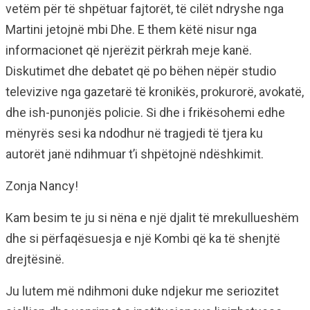
vetëm për të shpëtuar fajtorët, të cilët ndryshe nga
Martini jetojnë mbi Dhe. E them këtë nisur nga
informacionet që njerëzit përkrah meje kanë.
Diskutimet dhe debatet që po bëhen nëpër studio
televizive nga gazetarë të kronikës, prokurorë, avokatë,
dhe ish-punonjës policie. Si dhe i frikësohemi edhe
mënyrës sesi ka ndodhur në tragjedi të tjera ku
autorët janë ndihmuar t’i shpëtojnë ndëshkimit.
Zonja Nancy!
Kam besim te ju si nëna e një djalit të mrekullueshëm
dhe si përfaqësuesja e një Kombi që ka të shenjtë
drejtësinë.
Ju lutem më ndihmoni duke ndjekur me seriozitet