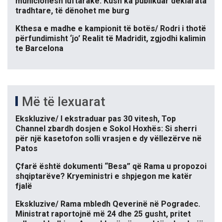
municionesh luftarake: Kush ka publikuar deklarata
tradhtare, të dënohet me burg
Kthesa e madhe e kampionit të botës/ Rodri i thotë
përfundimisht ‘jo’ Realit të Madridit, zgjodhi kalimin
te Barcelona
Më të lexuarat
Ekskluzive/ I ekstraduar pas 30 vitesh, Top
Channel zbardh dosjen e Sokol Hoxhës: Si sherri
për një kasetofon solli vrasjen e dy vëllezërve në
Patos
Çfarë është dokumenti “Besa” që Rama u propozoi
shqiptarëve? Kryeministri e shpjegon me katër
fjalë
Ekskluzive/ Rama mbledh Qeverinë në Pogradec.
Ministrat raportojnë më 24 dhe 25 gusht, pritet