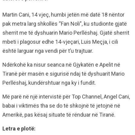
Martin Cani, 14 vjeç, humbi jetën më datë 18 nëntor
pak metra larg shkollës “Fan Noli”, ku studionte gjatë
sherrit me të dyshuarin Mario Perllëshaj. Gjatë sherrit
mbeti i plagosur edhe 14-vjeçari, Luis Meçja, i cili
është larguar nga vendi për t’u trajtuar.
Ndërkohë ka nisur seanca në Gjykatën e Apelit në
Tiranë për masën e sigurisë ndaj të dyshuarit Mario
Perllëshaj, kundërshtuar nga ky i fundit.
Më parë në një intervistë për Top Channel, Angel Cani,
babai i viktimës tha se do të shkojnë të jetojnë në
Amerikë, pas kësaj situate të rënduar në Tiranë.
Letra e plotë: