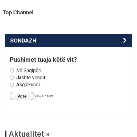
Top Channel
SONDAZH
Pushimet tuaja këtë vit?
Në Shqipëri
Jashtë vendit
Asgjëkundi
Vote
View Results
Aktualitet »