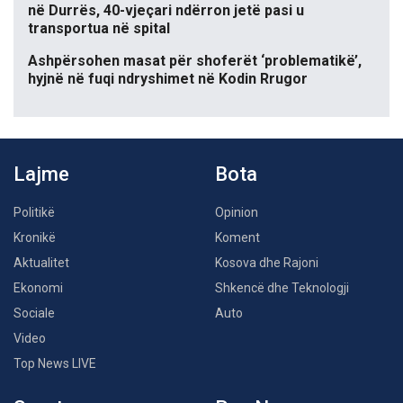
në Durrës, 40-vjeçari ndërron jetë pasi u
transportua në spital
Ashpërsohen masat për shoferët ‘problematikë’,
hyjnë në fuqi ndryshimet në Kodin Rrugor
Lajme
Bota
Politikë
Opinion
Kronikë
Koment
Aktualitet
Kosova dhe Rajoni
Ekonomi
Shkencë dhe Teknologji
Sociale
Auto
Video
Top News LIVE