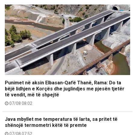
Punimet në aksin Elbasan-Qafë Thanë, Rama: Do ta
bëjë lidhjen e Korçës dhe juglindjes me pjesën tjetër
të vendit, më të shpejtë
07/08 08:02
Java mbyllet me temperatura të larta, sa pritet të
shënojë termometri këtë të premte
07/08 07:52