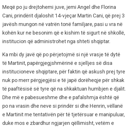
Meqë po ju drejtohemi juve, jemi Angel dhe Florina
Cani, prindërit djaloshit 14-vjeçar Martin Cani, që prej 3
javësh mungon në vatrën tonë familjare, pasi u vra në
kohën kur ne besonim që e kishim të sigurt në shkollë,
institucion që administrohet nga shteti shqiptar.
Ka mbi dy javë që po përjetojmë si një vrasje të dytë
të Martinit, papërgjegjshmërinë e sjelljes së disa
institucioneve shqiptare, për faktin që askush prej tyre
nuk po merr përgjegjësi e të japë dorëheqje për shkak
të paaftësisë së tyre që na shkaktuan humbjen e djalit.
Dhe më e pabesueshme dhe e pafalshmja është që
po na vrasin dhe neve si prindër si dhe Henrin, vëllanë
e Martinit me tentativën për të tjetërsuar e manipuluar,
duke mos e zbardhur ngjarjen qëllimisht, vetëm e