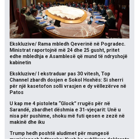
Ekskluzive/ Rama mbledh Qeverinë në Pogradec.
Ministrat raportojnë më 24 dhe 25 gusht, pritet
edhe mbledhja e Asamblesë që mund të ndryshojë
kabinetin
Ekskluzive/ I ekstraduar pas 30 vitesh, Top
Channel zbardh dosjen e Sokol Hoxhës: Si sherri
për një kasetofon solli vrasjen e dy vëllezërve në
Patos
U kap me 4 pistoleta “Glock” rrugës për në
Sarandë, zbardhet dëshmia e 31-vjeçarit: Unë u
nisa për pushime, shoku më futi qesen e zezë në
makinë dhe iku
Trump hedh poshtë aludimet për mungesë