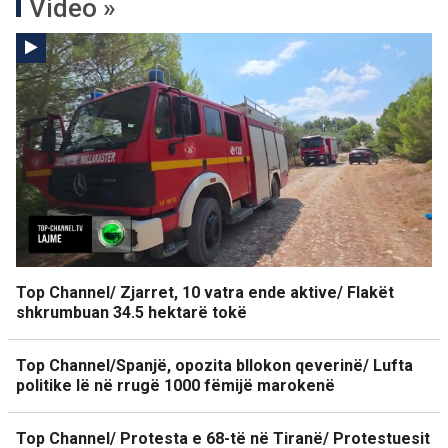
Video »
Top Channel/ Zjarret, 10 vatra ende aktive/ Flakët
shkrumbuan 34.5 hektarë tokë
Top Channel/Spanjë, opozita bllokon qeverinë/ Lufta
politike lë në rrugë 1000 fëmijë marokenë
Top Channel/ Protesta e 68-të në Tiranë/ Protestuesit