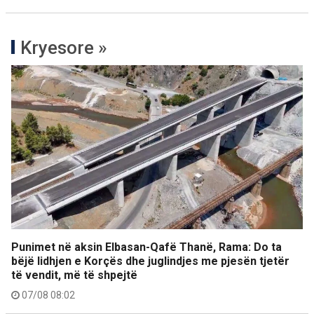
Kryesore »
Punimet në aksin Elbasan-Qafë Thanë, Rama: Do ta
bëjë lidhjen e Korçës dhe juglindjes me pjesën tjetër
të vendit, më të shpejtë
07/08 08:02