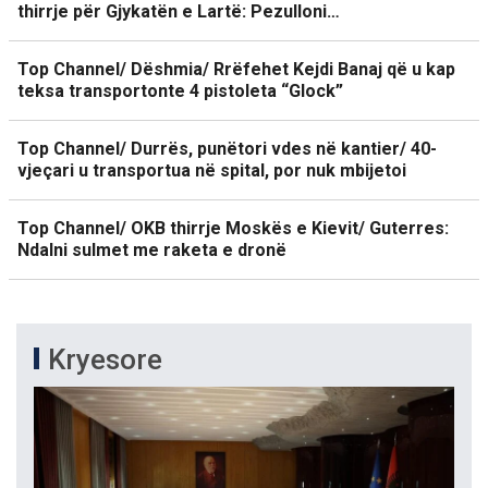
thirrje për Gjykatën e Lartë: Pezulloni…
Top Channel/ Dëshmia/ Rrëfehet Kejdi Banaj që u kap
teksa transportonte 4 pistoleta “Glock”
Top Channel/ Durrës, punëtori vdes në kantier/ 40-
vjeçari u transportua në spital, por nuk mbijetoi
Top Channel/ OKB thirrje Moskës e Kievit/ Guterres:
Ndalni sulmet me raketa e dronë
Kryesore