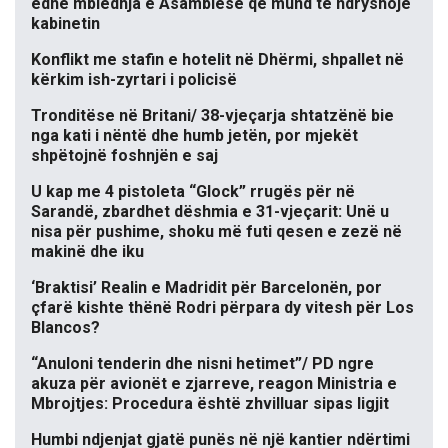
edhe mbledhja e Asamblesë që mund të ndryshojë
kabinetin
Konflikt me stafin e hotelit në Dhërmi, shpallet në
kërkim ish-zyrtari i policisë
Tronditëse në Britani/ 38-vjeçarja shtatzënë bie
nga kati i nëntë dhe humb jetën, por mjekët
shpëtojnë foshnjën e saj
U kap me 4 pistoleta “Glock” rrugës për në
Sarandë, zbardhet dëshmia e 31-vjeçarit: Unë u
nisa për pushime, shoku më futi qesen e zezë në
makinë dhe iku
‘Braktisi’ Realin e Madridit për Barcelonën, por
çfarë kishte thënë Rodri përpara dy vitesh për Los
Blancos?
“Anuloni tenderin dhe nisni hetimet”/ PD ngre
akuza për avionët e zjarreve, reagon Ministria e
Mbrojtjes: Procedura është zhvilluar sipas ligjit
Humbi ndjenjat gjatë punës në një kantier ndërtimi