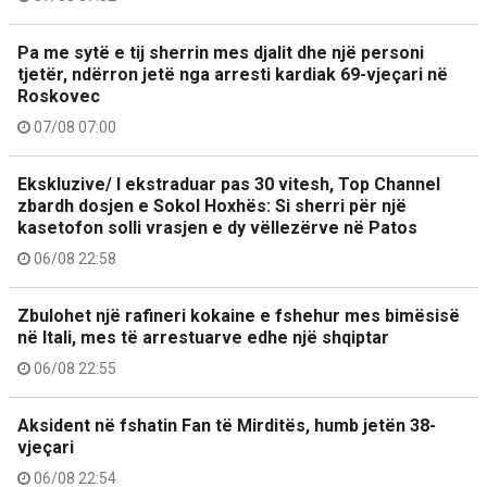
Pa me sytë e tij sherrin mes djalit dhe një personi
tjetër, ndërron jetë nga arresti kardiak 69-vjeçari në
Roskovec
07/08 07:00
Ekskluzive/ I ekstraduar pas 30 vitesh, Top Channel
zbardh dosjen e Sokol Hoxhës: Si sherri për një
kasetofon solli vrasjen e dy vëllezërve në Patos
06/08 22:58
Zbulohet një rafineri kokaine e fshehur mes bimësisë
në Itali, mes të arrestuarve edhe një shqiptar
06/08 22:55
Aksident në fshatin Fan të Mirditës, humb jetën 38-
vjeçari
06/08 22:54