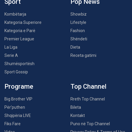
Sport
Pop News
Kombëtarja
Showbiz
Kategoria Superiore
Lifestyle
Kategoria e Parë
Fashion
Premier League
Shëndeti
La Liga
Dieta
Serie A
Receta gatimi
Shumësportësh
Sport Gossip
Programe
Top Channel
Big Brother VIP
Rreth Top Channel
Për’puthen
Bileta
Shqipëria LIVE
Kontakt
Fiks Fare
Puno në Top Channel