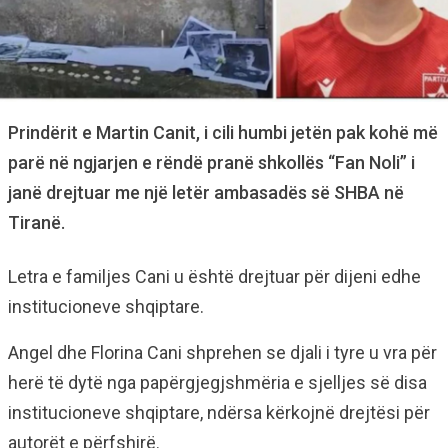
Prindërit e Martin Canit, i cili humbi jetën pak kohë më
parë në ngjarjen e rëndë pranë shkollës “Fan Noli” i
janë drejtuar me një letër ambasadës së SHBA në
Tiranë.
Letra e familjes Cani u është drejtuar për dijeni edhe
institucioneve shqiptare.
Angel dhe Florina Cani shprehen se djali i tyre u vra për
herë të dytë nga papërgjegjshmëria e sjelljes së disa
institucioneve shqiptare, ndërsa kërkojnë drejtësi për
autorët e përfshirë.