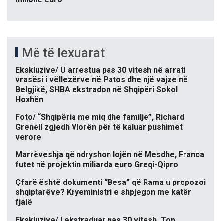
Më të lexuarat
Ekskluzive/ U arrestua pas 30 vitesh në arrati
vrasësi i vëllezërve në Patos dhe një vajze në
Belgjikë, SHBA ekstradon në Shqipëri Sokol
Hoxhën
Foto/ “Shqipëria me miq dhe familje”, Richard
Grenell zgjedh Vlorën për të kaluar pushimet
verore
Marrëveshja që ndryshon lojën në Mesdhe, Franca
futet në projektin miliarda euro Greqi-Qipro
Çfarë është dokumenti “Besa” që Rama u propozoi
shqiptarëve? Kryeministri e shpjegon me katër
fjalë
Ekskluzive/ I ekstraduar pas 30 vitesh, Top