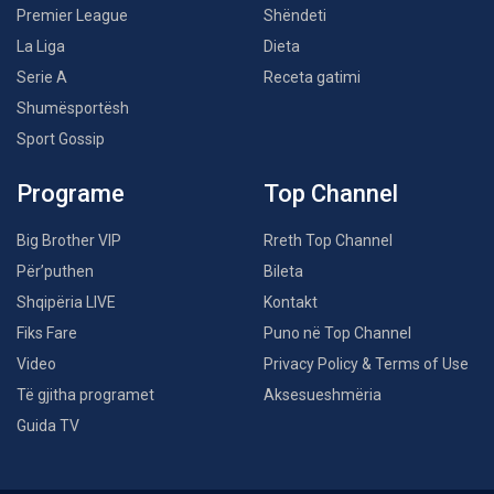
Premier League
Shëndeti
La Liga
Dieta
Serie A
Receta gatimi
Shumësportësh
Sport Gossip
Programe
Top Channel
Big Brother VIP
Rreth Top Channel
Për’puthen
Bileta
Shqipëria LIVE
Kontakt
Fiks Fare
Puno në Top Channel
Video
Privacy Policy & Terms of Use
Të gjitha programet
Aksesueshmëria
Guida TV