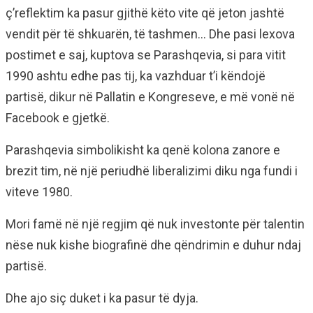
ç’reflektim ka pasur gjithë këto vite që jeton jashtë
vendit për të shkuarën, të tashmen… Dhe pasi lexova
postimet e saj, kuptova se Parashqevia, si para vitit
1990 ashtu edhe pas tij, ka vazhduar t’i këndojë
partisë, dikur në Pallatin e Kongreseve, e më vonë në
Facebook e gjetkë.
Parashqevia simbolikisht ka qenë kolona zanore e
brezit tim, në një periudhë liberalizimi diku nga fundi i
viteve 1980.
Mori famë në një regjim që nuk investonte për talentin
nëse nuk kishe biografinë dhe qëndrimin e duhur ndaj
partisë.
Dhe ajo siç duket i ka pasur të dyja.