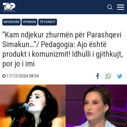
KRYESORE
OPINION
TË FUNDIT
“Kam ndjekur zhurmën për Parashqevi
Simakun…”/ Pedagogia: Ajo është
produkt i komunizmit! Idhulli i gjithkujt,
por jo i imi
17/12/2024 08:04