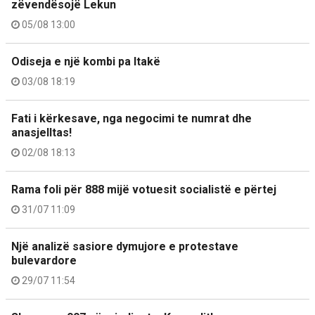
zëvendësojë Lekun
05/08 13:00
Odiseja e një kombi pa Itakë
03/08 18:19
Fati i kërkesave, nga negocimi te numrat dhe
anasjelltas!
02/08 18:13
Rama foli për 888 mijë votuesit socialistë e përtej
31/07 11:09
Një analizë sasiore dymujore e protestave
bulevardore
29/07 11:54