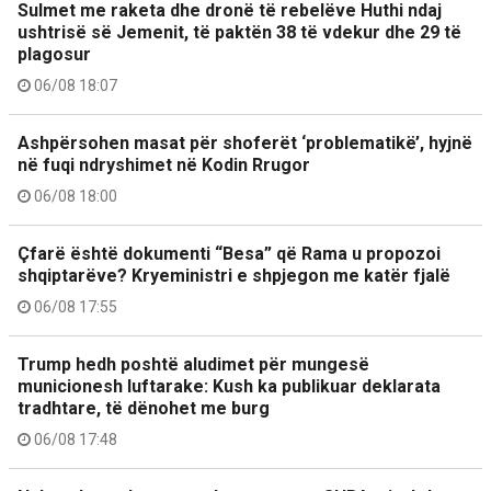
Sulmet me raketa dhe dronë të rebelëve Huthi ndaj
ushtrisë së Jemenit, të paktën 38 të vdekur dhe 29 të
plagosur
06/08 18:07
Ashpërsohen masat për shoferët ‘problematikë’, hyjnë
në fuqi ndryshimet në Kodin Rrugor
06/08 18:00
Çfarë është dokumenti “Besa” që Rama u propozoi
shqiptarëve? Kryeministri e shpjegon me katër fjalë
06/08 17:55
Trump hedh poshtë aludimet për mungesë
municionesh luftarake: Kush ka publikuar deklarata
tradhtare, të dënohet me burg
06/08 17:48