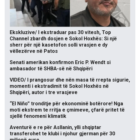
Ekskluzive/ I ekstraduar pas 30 vitesh, Top
Channel zbardh dosjen e Sokol Hoxhës: Si një
sherr për një kasetofon solli vrasjen e dy
vëllezërve në Patos
Senati amerikan konfirmon Eric P. Wendt si
ambasador të SHBA-së në Shqipëri
VIDEO/ I prangosur dhe nën masa të rrepta sigurie,
momenti i ekstradimit të Sokol Hoxhës në
Shqipëri, autor i tre vrasjeve
“El Niño” tronditje për ekonominë botërore! Nga
moti ekstrem te rritja e çmimeve, çfarë pritet të
sjellë fenomeni klimatik
Aventurë e re për Asllanin, ylli shqiptar
transferohet te klubi i njohur gjerman për 30
milionë euro