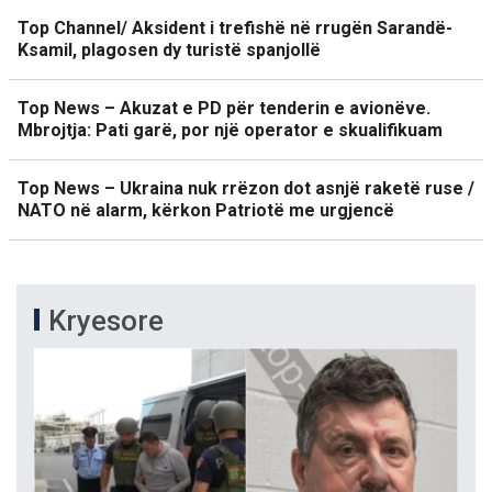
Top Channel/ Aksident i trefishë në rrugën Sarandë-
Ksamil, plagosen dy turistë spanjollë
Top News – Akuzat e PD për tenderin e avionëve.
Mbrojtja: Pati garë, por një operator e skualifikuam
Top News – Ukraina nuk rrëzon dot asnjë raketë ruse /
NATO në alarm, kërkon Patriotë me urgjencë
Kryesore