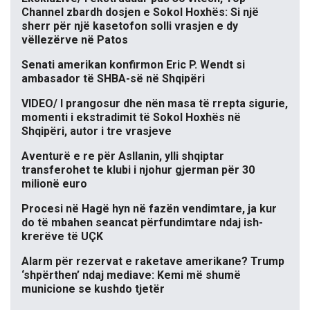
Channel zbardh dosjen e Sokol Hoxhës: Si një
sherr për një kasetofon solli vrasjen e dy
vëllezërve në Patos
Senati amerikan konfirmon Eric P. Wendt si
ambasador të SHBA-së në Shqipëri
VIDEO/ I prangosur dhe nën masa të rrepta sigurie,
momenti i ekstradimit të Sokol Hoxhës në
Shqipëri, autor i tre vrasjeve
Aventurë e re për Asllanin, ylli shqiptar
transferohet te klubi i njohur gjerman për 30
milionë euro
Procesi në Hagë hyn në fazën vendimtare, ja kur
do të mbahen seancat përfundimtare ndaj ish-
krerëve të UÇK
Alarm për rezervat e raketave amerikane? Trump
‘shpërthen’ ndaj mediave: Kemi më shumë
municione se kushdo tjetër