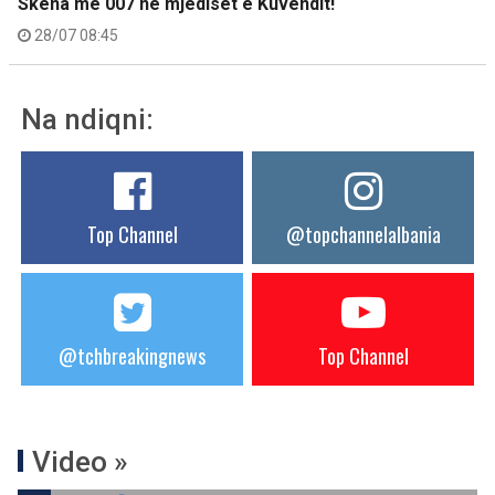
Skena me 007 në mjediset e Kuvendit!
28/07 08:45
Na ndiqni:
Top Channel
@topchannelalbania
@tchbreakingnews
Top Channel
Video »