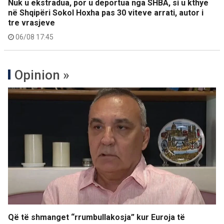
Nuk u ekstradua, por u deportua nga SHBA, si u kthye
në Shqipëri Sokol Hoxha pas 30 viteve arrati, autor i
tre vrasjeve
06/08 17:45
Opinion »
Që të shmanget “rrumbullakosja” kur Euroja të