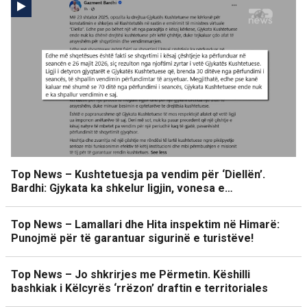
Top News – Kushtetuesja pa vendim për ‘Diellën’.
Bardhi: Gjykata ka shkelur ligjin, vonesa e…
Top News – Lamallari dhe Hita inspektim në Himarë:
Punojmë për të garantuar sigurinë e turistëve!
Top News – Jo shkrirjes me Përmetin. Këshilli
bashkiak i Këlcyrës ‘rrëzon’ draftin e territoriales