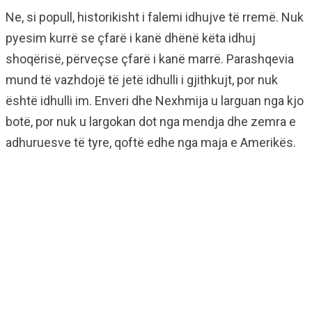
Ne, si popull, historikisht i falemi idhujve të rremë. Nuk
pyesim kurrë se çfarë i kanë dhënë këta idhuj
shoqërisë, përveçse çfarë i kanë marrë. Parashqevia
mund të vazhdojë të jetë idhulli i gjithkujt, por nuk
është idhulli im. Enveri dhe Nexhmija u larguan nga kjo
botë, por nuk u largokan dot nga mendja dhe zemra e
adhuruesve të tyre, qoftë edhe nga maja e Amerikës.