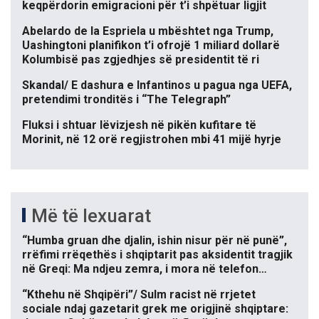
keqpërdorin emigracioni për t’i shpëtuar ligjit
Abelardo de la Espriela u mbështet nga Trump,
Uashingtoni planifikon t’i ofrojë 1 miliard dollarë
Kolumbisë pas zgjedhjes së presidentit të ri
Skandal/ E dashura e Infantinos u pagua nga UEFA,
pretendimi tronditës i “The Telegraph”
Fluksi i shtuar lëvizjesh në pikën kufitare të
Morinit, në 12 orë regjistrohen mbi 41 mijë hyrje
Më të lexuarat
“Humba gruan dhe djalin, ishin nisur për në punë”,
rrëfimi rrëqethës i shqiptarit pas aksidentit tragjik
në Greqi: Ma ndjeu zemra, i mora në telefon…
“Kthehu në Shqipëri”/ Sulm racist në rrjetet
sociale ndaj gazetarit grek me origjinë shqiptare: