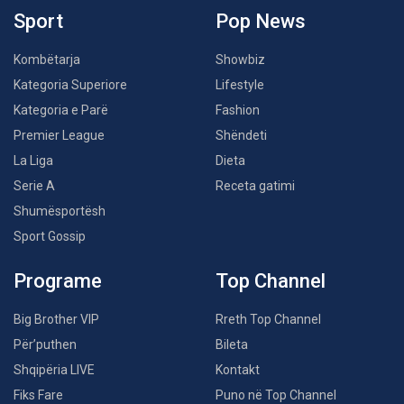
Sport
Pop News
Kombëtarja
Showbiz
Kategoria Superiore
Lifestyle
Kategoria e Parë
Fashion
Premier League
Shëndeti
La Liga
Dieta
Serie A
Receta gatimi
Shumësportësh
Sport Gossip
Programe
Top Channel
Big Brother VIP
Rreth Top Channel
Për’puthen
Bileta
Shqipëria LIVE
Kontakt
Fiks Fare
Puno në Top Channel