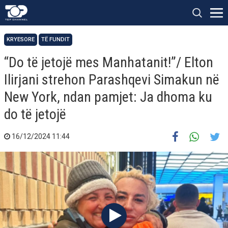
KRYESORE
TË FUNDIT
“Do të jetojë mes Manhatanit!”/ Elton
Ilirjani strehon Parashqevi Simakun në
New York, ndan pamjet: Ja dhoma ku
do të jetojë
16/12/2024 11:44