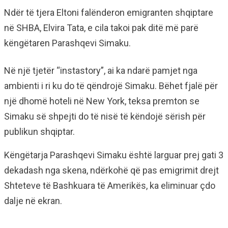
Ndër të tjera Eltoni falënderon emigranten shqiptare
në SHBA, Elvira Tata, e cila takoi pak ditë më parë
këngëtaren Parashqevi Simaku.
Në një tjetër “instastory”, ai ka ndarë pamjet nga
ambienti i ri ku do të qëndrojë Simaku. Bëhet fjalë për
një dhomë hoteli në New York, teksa premton se
Simaku së shpejti do të nisë të këndojë sërish për
publikun shqiptar.
Këngëtarja Parashqevi Simaku është larguar prej gati 3
dekadash nga skena, ndërkohë që pas emigrimit drejt
Shteteve të Bashkuara të Amerikës, ka eliminuar çdo
dalje në ekran.