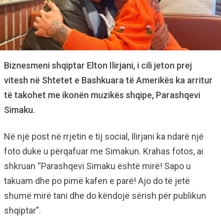
Biznesmeni shqiptar Elton Ilirjani, i cili jeton prej
vitesh në Shtetet e Bashkuara të Amerikës ka arritur
të takohet me ikonën muzikës shqipe, Parashqevi
Simaku.
Në një post në rrjetin e tij social, Ilirjani ka ndarë një
foto duke u përqafuar me Simakun. Krahas fotos, ai
shkruan “Parashqevi Simaku është mirë! Sapo u
takuam dhe po pimë kafen e parë! Ajo do të jetë
shumë mirë tani dhe do këndojë sërish për publikun
shqiptar”.