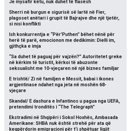
Je mysafir këtu, nuk duhet të flasësh
Sherri në burgun e sigurisë së lartë në Fier,
plagoset anëtari i grupit të Bajrajve dhe një tjetër,
si nisi konflikti
Ish konkurrentja e “Për’Puthen” bëhet nënë për
herë të parë, emocionon me dedikimin: Dielli im,
gjithçka e imja
“Sa duhet të paguaj për vajzën?” Autoritetet greke
në kërkim të turistit, kërkoi të abuzonte
seksualisht me 10-vjeçaren në një biznes familjar
E trishtë/ Zi në familjen e Messit, babai i ikones
argjentinase ndahet nga jeta në moshën 68-
vjeçare
Skandal/ E dashura e Infantinos u pagua nga UEFA,
pretendimi tronditës i “The Telegraph”
Ekstradimi në Shqipëri i Sokol Hoxhës, Ambasada
Amerikane: SHBA nuk është strehë për ata që
keqpërdorin emigracioni për t’i shpëtuar ligjit