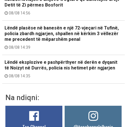
Detit të Zi përmes Bosforit
08/08 14:56
Lëndë plasëse në banesën e një 72-vjeçari në Tufinë,
policia zbardh ngjarjen, shpallen në kërkim 3 vëllezër
me precedent të mëparshëm penal
08/08 14:39
Lëndë eksplozive e pashpërthyer në derën e dyqanit
të Noizyt në Durrës, policia nis hetimet për ngjarjen
08/08 14:35
Na ndiqni: