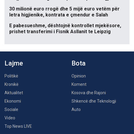
30 milionë euro rrogë dhe 5 mijë euro vetëm për
letra higjienike, kontrata e çmendur e Salah
E pabesueshme, dështojnë kontrollet mjekësore,
prishet transferimi i Fisnik Asllanit te Leipzig
Lajme
Bota
Politikë
Opinion
Kronikë
Koment
Aktualitet
Kosova dhe Rajoni
Ekonomi
Shkencë dhe Teknologji
Sociale
Auto
Video
Top News LIVE