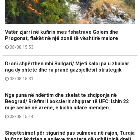
Vatër zjarri në kufirin mes fshatrave Golem dhe
Progonat, flakët në një zonë të vështirë malore
08/08 15:53
Droni shpërthen mbi Bullgari/ Mjeti kaloi pa u zbuluar
nga dy shtete dhe ra pranë gazsjellësit strategjik
08/08 15:31
Nga puna në ndërtim dhe skelat te shqiponja në
Beograd/ Rrëfimi i boksierit shqiptar të UFC: Ishin 22
mijë serbë në arenë, e kisha ndarë mendjen…
08/08 15:14
Shqetësimet për sigurinë pas sulmeve në rajon, Turqia
kufizon lëvizjen e anijeve tregtare që udhëtojnë drejt