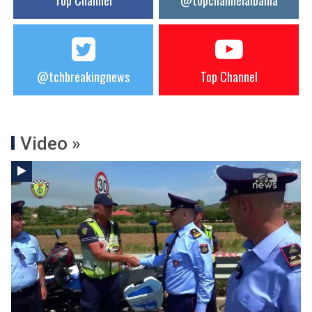
Top Channel
@topchannelalbania
@tchbreakingnews
Top Channel
Video »