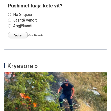
Pushimet tuaja këtë vit?
Në Shqipëri
Jashtë vendit
Asgjëkundi
Vote
View Results
Kryesore »