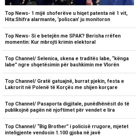
Top News- 1 mijë shoferëve u hiqet patenta në 1 vit,
Hita:Shifra alarmante, ‘poliscan’ ju monitoron
Top News- Si e betejën me SPAK? Berisha rrëfen
momentin: Kur mbrojti krimin elektoral
Top Channel/ Selenica, skena e traditës labe, “kënga
labe” ngre shqetësimin për bashkimin me Vlorën
Top Channel/ Gratë gatuajnë, burrat pjekin, festa e
Lakrorit në Polenë të Korçës me shijen korçare
Top Channel/ Pasaporta digjitale, punëdhënësit do të
publikojnë pagën në njoftimet për vendet e lira
Top Channel/ “Big Brother” i policisë rrugore, mjetet
inteligjente vendosin 1.100 gjoba në javë