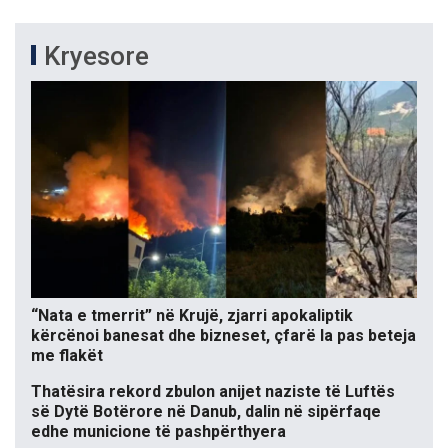
Kryesore
“Nata e tmerrit” në Krujë, zjarri apokaliptik
kërcënoi banesat dhe bizneset, çfarë la pas beteja
me flakët
Thatësira rekord zbulon anijet naziste të Luftës
së Dytë Botërore në Danub, dalin në sipërfaqe
edhe municione të pashpërthyera