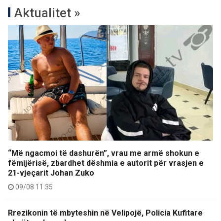
Aktualitet »
“Më ngacmoi të dashurën”, vrau me armë shokun e
fëmijërisë, zbardhet dëshmia e autorit për vrasjen e
21-vjeçarit Johan Zuko
09/08 11:35
Rrezikonin të mbyteshin në Velipojë, Policia Kufitare