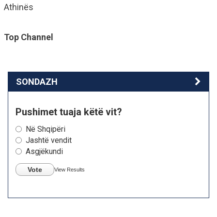
Athinës
Top Channel
SONDAZH
Pushimet tuaja këtë vit?
Në Shqipëri
Jashtë vendit
Asgjëkundi
Vote
View Results