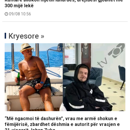
300 mijë lekë
09/08 10:56
Kryesore »
“Më ngacmoi të dashurën”, vrau me armë shokun e
fëmijërisë, zbardhet dëshmia e autorit për vrasjen e