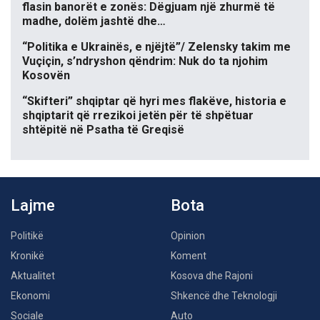
flasin banorët e zonës: Dëgjuam një zhurmë të
madhe, dolëm jashtë dhe…
“Politika e Ukrainës, e njëjtë”/ Zelensky takim me
Vuçiçin, s’ndryshon qëndrim: Nuk do ta njohim
Kosovën
“Skifteri” shqiptar që hyri mes flakëve, historia e
shqiptarit që rrezikoi jetën për të shpëtuar
shtëpitë në Psatha të Greqisë
Lajme
Bota
Politikë
Opinion
Kronikë
Koment
Aktualitet
Kosova dhe Rajoni
Ekonomi
Shkencë dhe Teknologji
Sociale
Auto