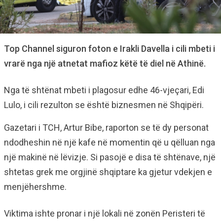
Top Channel siguron foton e Irakli Davella i cili mbeti i
vrarë nga një atnetat mafioz këtë të diel në Athinë.
Nga të shtënat mbeti i plagosur edhe 46-vjeçari, Edi
Lulo, i cili rezulton se është biznesmen në Shqipëri.
Gazetari i TCH, Artur Bibe, raporton se të dy personat
ndodheshin në një kafe në momentin që u qëlluan nga
një makinë në lëvizje. Si pasojë e disa të shtënave, një
shtetas grek me orgjinë shqiptare ka gjetur vdekjen e
menjëhershme.
Viktima ishte pronar i një lokali në zonën Peristeri të