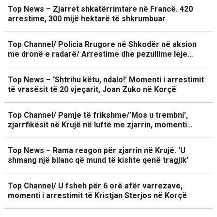
Top News – Zjarret shkatërrimtare në Francë. 420
arrestime, 300 mijë hektarë të shkrumbuar
Top Channel/ Policia Rrugore në Shkodër në aksion
me dronë e radarë/ Arrestime dhe pezullime leje…
Top News – ‘Shtrihu këtu, ndalo!’ Momenti i arrestimit
të vrasësit të 20 vjeçarit, Joan Zuko në Korçë
Top Channel/ Pamje të frikshme/’Mos u trembni’,
zjarrfikësit në Krujë në luftë me zjarrin, momenti…
Top News – Rama reagon për zjarrin në Krujë. ‘U
shmang një bilanc që mund të kishte qenë tragjik’
Top Channel/ U fsheh për 6 orë afër varrezave,
momenti i arrestimit të Kristjan Sterjos në Korçë