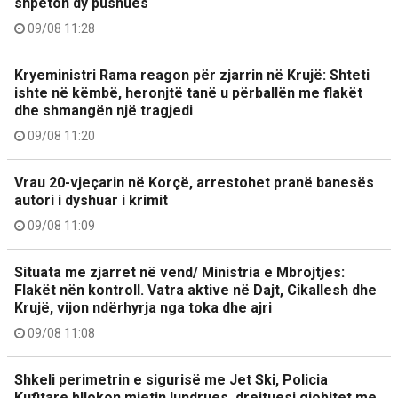
shpëton dy pushues
09/08 11:28
Kryeministri Rama reagon për zjarrin në Krujë: Shteti
ishte në këmbë, heronjtë tanë u përballën me flakët
dhe shmangën një tragjedi
09/08 11:20
Vrau 20-vjeçarin në Korçë, arrestohet pranë banesës
autori i dyshuar i krimit
09/08 11:09
Situata me zjarret në vend/ Ministria e Mbrojtjes:
Flakët nën kontroll. Vatra aktive në Dajt, Cikallesh dhe
Krujë, vijon ndërhyrja nga toka dhe ajri
09/08 11:08
Shkeli perimetrin e sigurisë me Jet Ski, Policia
Kufitare bllokon mjetin lundrues, drejtuesi gjobitet me