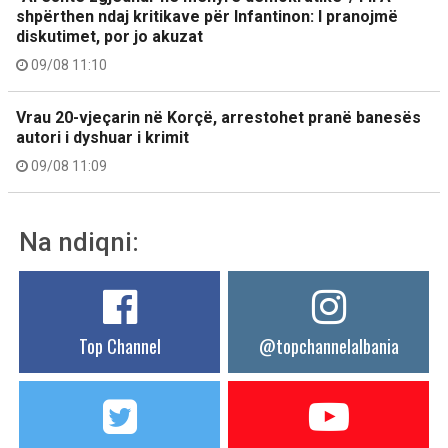
shpërthen ndaj kritikave për Infantinon: I pranojmë
diskutimet, por jo akuzat
09/08 11:10
Vrau 20-vjeçarin në Korçë, arrestohet pranë banesës
autori i dyshuar i krimit
09/08 11:09
Na ndiqni:
Top Channel
@topchannelalbania