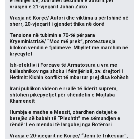
e fëmijërisë, zbardhet dëshmia e autorit për
vrasjen e 21-vjeçarit Johan Zuko
Vrasja në Korçë/ Autori dhe viktima u përfshinë në
sherr, 20-vjeçarit i gjendet thika në dorë
Tensione në tubimin e 70-të përpara
Kryeministrisë/ “Mos më prek”, protestuesja
bllokon vendin e fjalimeve. Mbyllet me marshim në
kryeqytet
Ish-efektivi i Forcave të Armatosura u vra me
kallashnikov nga shoku i fëmijërisë, zv. drejtori i
Hetimit: Kishin konflikt të mbartur prej disa kohësh
Irani publikon videon e rrallë të liderit suprem,
shtohen pikëpyetjet për shëndetin e Mojtaba
Khameneit
Humbja e madhe e Messit, zbardhen detajet e
betejës së babait të “Pleshtit” me sëmundjen e
rëndë: Leo mendoi të largohej nga Botërori
Vrasja e 20-vjeçarit në Korçë/ “Jemi të frikësuar”,