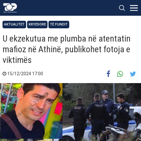
AKTUALITET
KRYESORE
TË FUNDIT
U ekzekutua me plumba në atentatin
mafioz në Athinë, publikohet fotoja e
viktimës
15/12/2024 17:00