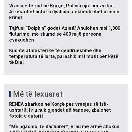
Vrasja e të riut në Korçë, Policia njoftim zyrtar:
Arrestohet autori i dyshuar, sekuestrohet arma e
krimit
Tajfuni “Dolphin” godet Azinë/ Anulohen mbi 1,300
fluturime, më shumë se 400 mijë persona
evakuohen
Kushte atmosferike të qëndrueshme dhe
temperatura të larta, parashikimi i motit për këtë
të Diel
Më të lexuarat
RENEA zbarkon në Korçë pas vrasjes së ish-
ushtarit, i riu nuk gjendet në banesë, zbulohet
fotoja e autorit
“Më ngacmoi të dashurën”, vrau me armë shokun