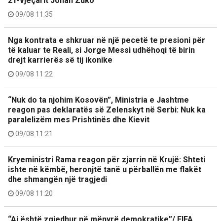
21-vjeçarit Johan Zuko
09/08 11:35
Nga kontrata e shkruar në një pecetë te presioni për
të kaluar te Reali, si Jorge Messi udhëhoqi të birin
drejt karrierës së tij ikonike
09/08 11:22
“Nuk do ta njohim Kosovën”, Ministria e Jashtme
reagon pas deklaratës së Zelenskyt në Serbi: Nuk ka
paralelizëm mes Prishtinës dhe Kievit
09/08 11:21
Kryeministri Rama reagon për zjarrin në Krujë: Shteti
ishte në këmbë, heronjtë tanë u përballën me flakët
dhe shmangën një tragjedi
09/08 11:20
“Ai është zgjedhur në mënyrë demokratike”/ FIFA