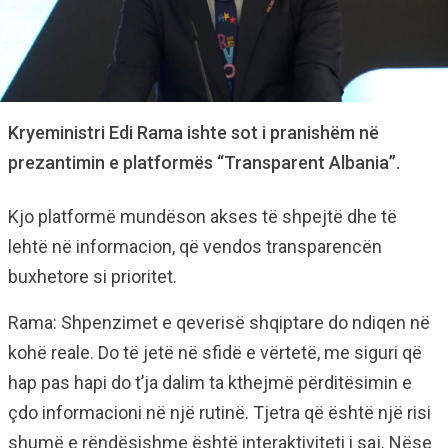
Kryeministri Edi Rama ishte sot i pranishëm në
prezantimin e platformës “Transparent Albania”.
Kjo platformë mundëson akses të shpejtë dhe të
lehtë në informacion, që vendos transparencën
buxhetore si prioritet.
Rama: Shpenzimet e qeverisë shqiptare do ndiqen në
kohë reale. Do të jetë në sfidë e vërtetë, me siguri që
hap pas hapi do t’ja dalim ta kthejmë përditësimin e
çdo informacioni në një rutinë. Tjetra që është një risi
shumë e rëndësishme është interaktiviteti i saj. Nëse