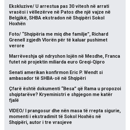
Ekskluzive/ U arrestua pas 30 vitesh në arrati
vrasësi i vëllezërve në Patos dhe një vajze në
Belgjikë, SHBA ekstradon në Shqipëri Sokol
Hoxhën
Foto/ “Shqipëria me miq dhe familje”, Richard
Grenell zgjedh Vlorën për të kaluar pushimet
verore
Marrëveshja që ndryshon lojën në Mesdhe, Franca
futet në projektin miliarda euro Greqi-Qipro
Senati amerikan konfirmon Eric P. Wendt si
ambasador të SHBA-së në Shqipëri
Çfarë është dokumenti “Besa” që Rama u propozoi
shqiptarëve? Kryeministri e shpjegon me katër
fjalë
VIDEO/ I prangosur dhe nën masa të rrepta sigurie,
momenti i ekstradimit të Sokol Hoxhës në
Shqipëri, autor i tre vrasjeve