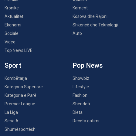
Kronikë
Koment
Aktualitet
Kosova dhe Rajoni
Ekonomi
Shkencë dhe Teknologji
Sociale
Auto
Video
Top News LIVE
Sport
Pop News
Kombëtarja
Showbiz
Kategoria Superiore
Lifestyle
Kategoria e Parë
Fashion
Premier League
Shëndeti
La Liga
Dieta
Serie A
Receta gatimi
Shumësportësh