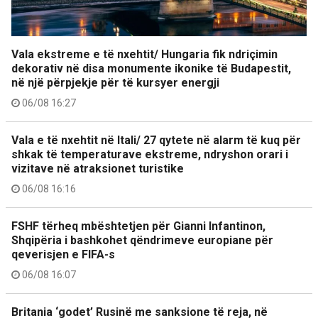
Vala ekstreme e të nxehtit/ Hungaria fik ndriçimin
dekorativ në disa monumente ikonike të Budapestit,
në një përpjekje për të kursyer energji
06/08 16:27
Vala e të nxehtit në Itali/ 27 qytete në alarm të kuq për
shkak të temperaturave ekstreme, ndryshon orari i
vizitave në atraksionet turistike
06/08 16:16
FSHF tërheq mbështetjen për Gianni Infantinon,
Shqipëria i bashkohet qëndrimeve europiane për
qeverisjen e FIFA-s
06/08 16:07
Britania ‘godet’ Rusinë me sanksione të reja, në