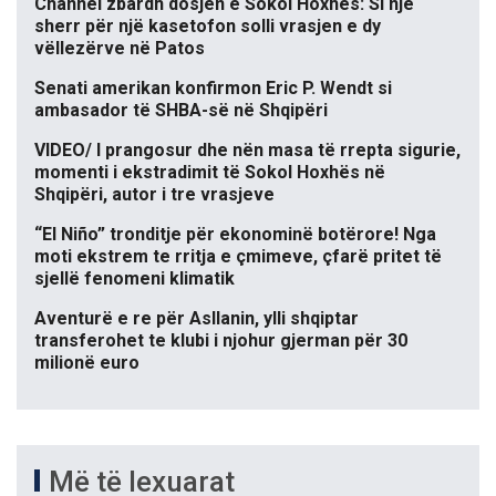
Channel zbardh dosjen e Sokol Hoxhës: Si një
sherr për një kasetofon solli vrasjen e dy
vëllezërve në Patos
Senati amerikan konfirmon Eric P. Wendt si
ambasador të SHBA-së në Shqipëri
VIDEO/ I prangosur dhe nën masa të rrepta sigurie,
momenti i ekstradimit të Sokol Hoxhës në
Shqipëri, autor i tre vrasjeve
“El Niño” tronditje për ekonominë botërore! Nga
moti ekstrem te rritja e çmimeve, çfarë pritet të
sjellë fenomeni klimatik
Aventurë e re për Asllanin, ylli shqiptar
transferohet te klubi i njohur gjerman për 30
milionë euro
Më të lexuarat