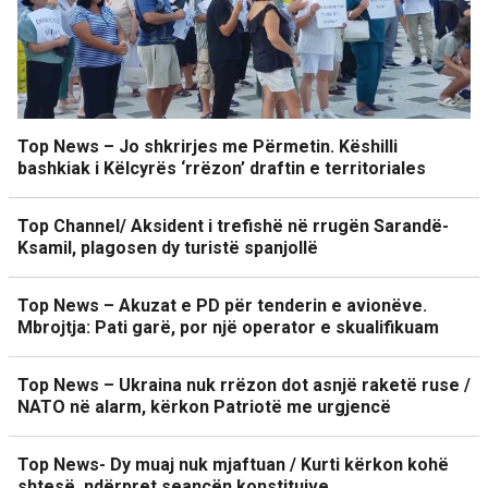
Top News – Jo shkrirjes me Përmetin. Këshilli
bashkiak i Këlcyrës ‘rrëzon’ draftin e territoriales
Top Channel/ Aksident i trefishë në rrugën Sarandë-
Ksamil, plagosen dy turistë spanjollë
Top News – Akuzat e PD për tenderin e avionëve.
Mbrojtja: Pati garë, por një operator e skualifikuam
Top News – Ukraina nuk rrëzon dot asnjë raketë ruse /
NATO në alarm, kërkon Patriotë me urgjencë
Top News- Dy muaj nuk mjaftuan / Kurti kërkon kohë
shtesë, ndërpret seancën konstituive