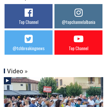
Top Channel
@topchannelalbania
@tchbreakingnews
Top Channel
Video »