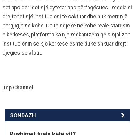
sot apo deri sot një qytetar apo përfaqësues i media si
drejtohet një institucioni të caktuar dhe nuk merr një
përgjigje në kohë. Do të ndjekë në kohë reale statusin
e kërkesës, platforma ka një mekanizëm që sinjalizon
institucionin se kjo kërkesë është duke shkuar drejt
djegies së afatit.
Top Channel
SONDAZH
Pushimet tuaja këtë vit?