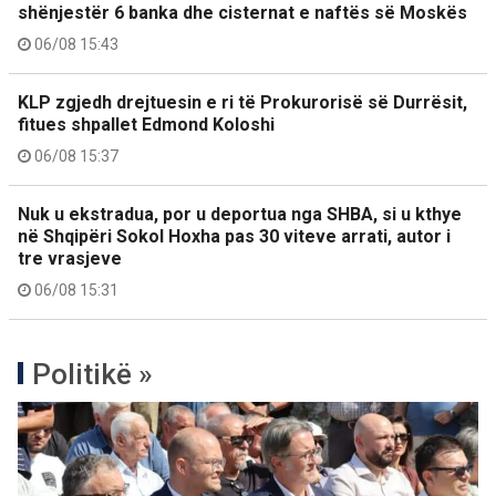
shënjestër 6 banka dhe cisternat e naftës së Moskës
06/08 15:43
KLP zgjedh drejtuesin e ri të Prokurorisë së Durrësit,
fitues shpallet Edmond Koloshi
06/08 15:37
Nuk u ekstradua, por u deportua nga SHBA, si u kthye
në Shqipëri Sokol Hoxha pas 30 viteve arrati, autor i
tre vrasjeve
06/08 15:31
Politikë »