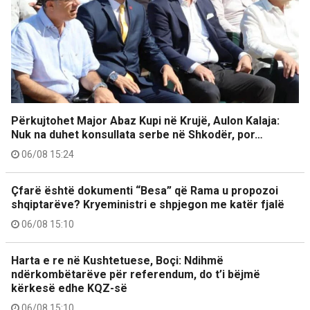
Përkujtohet Major Abaz Kupi në Krujë, Aulon Kalaja:
Nuk na duhet konsullata serbe në Shkodër, por…
06/08 15:24
Çfarë është dokumenti “Besa” që Rama u propozoi
shqiptarëve? Kryeministri e shpjegon me katër fjalë
06/08 15:10
Harta e re në Kushtetuese, Boçi: Ndihmë
ndërkombëtarëve për referendum, do t’i bëjmë
kërkesë edhe KQZ-së
06/08 15:10