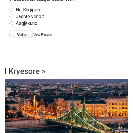
Në Shqipëri
Jashtë vendit
Asgjëkundi
Vote
View Results
Kryesore »