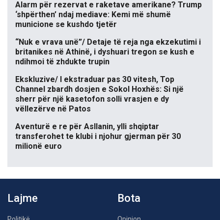
Alarm për rezervat e raketave amerikane? Trump
‘shpërthen’ ndaj mediave: Kemi më shumë
municione se kushdo tjetër
“Nuk e vrava unë”/ Detaje të reja nga ekzekutimi i
britanikes në Athinë, i dyshuari tregon se kush e
ndihmoi të zhdukte trupin
Ekskluzive/ I ekstraduar pas 30 vitesh, Top
Channel zbardh dosjen e Sokol Hoxhës: Si një
sherr për një kasetofon solli vrasjen e dy
vëllezërve në Patos
Aventurë e re për Asllanin, ylli shqiptar
transferohet te klubi i njohur gjerman për 30
milionë euro
Lajme
Bota
Politikë
Opinion