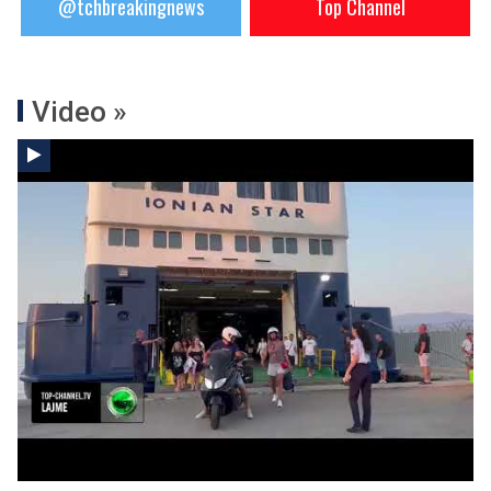
@tchbreakingnews
Top Channel
Video »