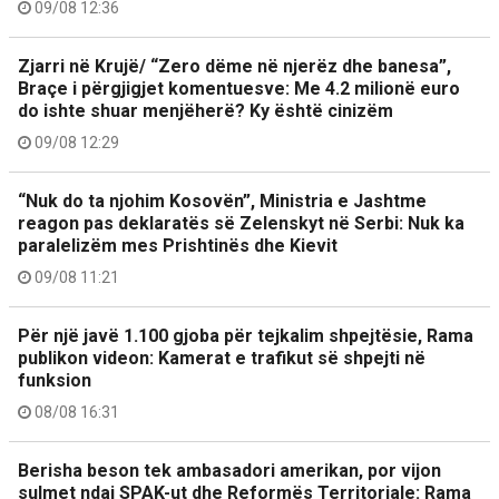
09/08 12:36
Zjarri në Krujë/ “Zero dëme në njerëz dhe banesa”,
Braçe i përgjigjet komentuesve: Me 4.2 milionë euro
do ishte shuar menjëherë? Ky është cinizëm
09/08 12:29
“Nuk do ta njohim Kosovën”, Ministria e Jashtme
reagon pas deklaratës së Zelenskyt në Serbi: Nuk ka
paralelizëm mes Prishtinës dhe Kievit
09/08 11:21
Për një javë 1.100 gjoba për tejkalim shpejtësie, Rama
publikon videon: Kamerat e trafikut së shpejti në
funksion
08/08 16:31
Berisha beson tek ambasadori amerikan, por vijon
sulmet ndaj SPAK-ut dhe Reformës Territoriale: Rama