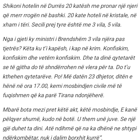
Shikoni hotelin në Durrës 20 katësh me pronar një njeri
që merr rrogën në bashki. 20 kate hoteli në kristale, në
xham i tëri. Secili prej tyre është me 3 vila, 5 vila.
Nga i gjeti ky ministri i Brendshëm 3 vila njëra pas
tjetrës? Këta ku t’i kapësh, i kap në krim. Konfiskim,
konfiskim dhe vetëm konfiskim. Dhe ta dinë qytetarët
se të gjitha do të shndërrohen në vlera për ta. Do t’u
kthehen qytetarëve. Po! Më datën 23 dhjetor, ditën e
hënë në ora 17.00, kemi mosbindjen civile më të
fuqishmen që ka parë Tirana ndonjëherë.
Mbarë bota mezi pret këtë akt, këtë mosbindje, E kanë
pëlqyer shumë, kudo në botë. U them unë juve. Se një
gjë duhet ta dini. Atë ndihmë që na ka dhënë ne shtypi
ndërkombëtar, nuk i dalim borxhit kurrë”.