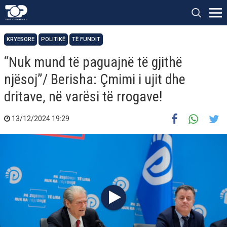
KRYESORE
POLITIKË
TË FUNDIT
“Nuk mund të paguajnë të gjithë
njësoj”/ Berisha: Çmimi i ujit dhe
dritave, në varësi të rrogave!
13/12/2024 19:29