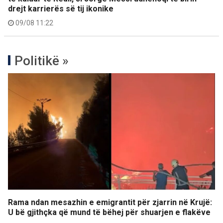
drejt karrierës së tij ikonike
09/08 11:22
Politikë »
Rama ndan mesazhin e emigrantit për zjarrin në Krujë:
U bë gjithçka që mund të bëhej për shuarjen e flakëve