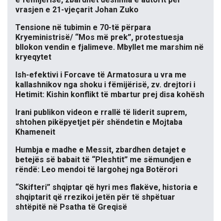
vrasjen e 21-vjeçarit Johan Zuko
Tensione në tubimin e 70-të përpara
Kryeministrisë/ “Mos më prek”, protestuesja
bllokon vendin e fjalimeve. Mbyllet me marshim në
kryeqytet
Ish-efektivi i Forcave të Armatosura u vra me
kallashnikov nga shoku i fëmijërisë, zv. drejtori i
Hetimit: Kishin konflikt të mbartur prej disa kohësh
Irani publikon videon e rrallë të liderit suprem,
shtohen pikëpyetjet për shëndetin e Mojtaba
Khameneit
Humbja e madhe e Messit, zbardhen detajet e
betejës së babait të “Pleshtit” me sëmundjen e
rëndë: Leo mendoi të largohej nga Botërori
“Skifteri” shqiptar që hyri mes flakëve, historia e
shqiptarit që rrezikoi jetën për të shpëtuar
shtëpitë në Psatha të Greqisë