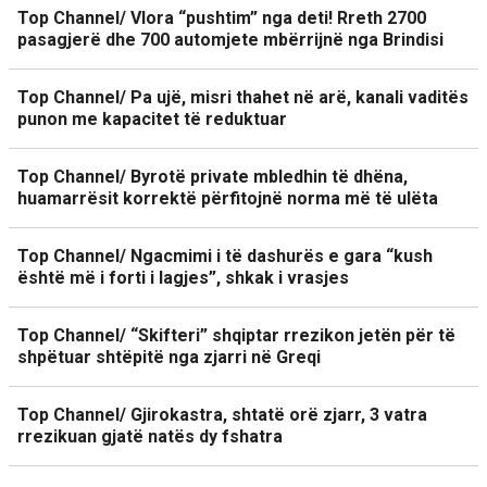
Top Channel/ Vlora “pushtim” nga deti! Rreth 2700
pasagjerë dhe 700 automjete mbërrijnë nga Brindisi
Top Channel/ Pa ujë, misri thahet në arë, kanali vaditës
punon me kapacitet të reduktuar
Top Channel/ Byrotë private mbledhin të dhëna,
huamarrësit korrektë përfitojnë norma më të ulëta
Top Channel/ Ngacmimi i të dashurës e gara “kush
është më i forti i lagjes”, shkak i vrasjes
Top Channel/ “Skifteri” shqiptar rrezikon jetën për të
shpëtuar shtëpitë nga zjarri në Greqi
Top Channel/ Gjirokastra, shtatë orë zjarr, 3 vatra
rrezikuan gjatë natës dy fshatra