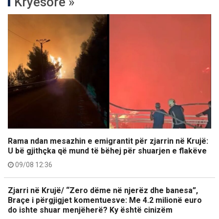
Kryesore »
Rama ndan mesazhin e emigrantit për zjarrin në Krujë:
U bë gjithçka që mund të bëhej për shuarjen e flakëve
09/08 12:36
Zjarri në Krujë/ “Zero dëme në njerëz dhe banesa”,
Braçe i përgjigjet komentuesve: Me 4.2 milionë euro
do ishte shuar menjëherë? Ky është cinizëm