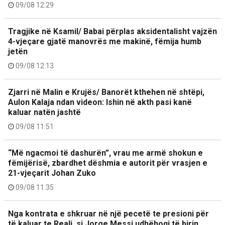
09/08 12:29
Tragjike në Ksamil/ Babai përplas aksidentalisht vajzën
4-vjeçare gjatë manovrës me makinë, fëmija humb
jetën
09/08 12:13
Zjarri në Malin e Krujës/ Banorët kthehen në shtëpi,
Aulon Kalaja ndan videon: Ishin në akth pasi kanë
kaluar natën jashtë
09/08 11:51
“Më ngacmoi të dashurën”, vrau me armë shokun e
fëmijërisë, zbardhet dëshmia e autorit për vrasjen e
21-vjeçarit Johan Zuko
09/08 11:35
Nga kontrata e shkruar në një pecetë te presioni për
të kaluar te Reali, si Jorge Messi udhëhoqi të birin