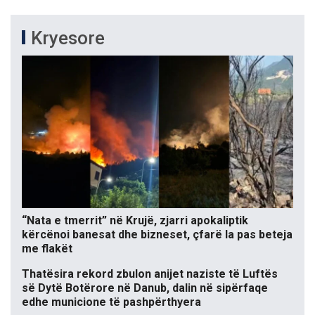
Kryesore
“Nata e tmerrit” në Krujë, zjarri apokaliptik
kërcënoi banesat dhe bizneset, çfarë la pas beteja
me flakët
Thatësira rekord zbulon anijet naziste të Luftës
së Dytë Botërore në Danub, dalin në sipërfaqe
edhe municione të pashpërthyera