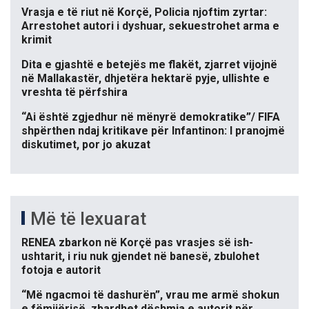
Vrasja e të riut në Korçë, Policia njoftim zyrtar:
Arrestohet autori i dyshuar, sekuestrohet arma e
krimit
Dita e gjashtë e betejës me flakët, zjarret vijojnë
në Mallakastër, dhjetëra hektarë pyje, ullishte e
vreshta të përfshira
“Ai është zgjedhur në mënyrë demokratike”/ FIFA
shpërthen ndaj kritikave për Infantinon: I pranojmë
diskutimet, por jo akuzat
Më të lexuarat
RENEA zbarkon në Korçë pas vrasjes së ish-
ushtarit, i riu nuk gjendet në banesë, zbulohet
fotoja e autorit
“Më ngacmoi të dashurën”, vrau me armë shokun
e fëmijërisë, zbardhet dëshmia e autorit për