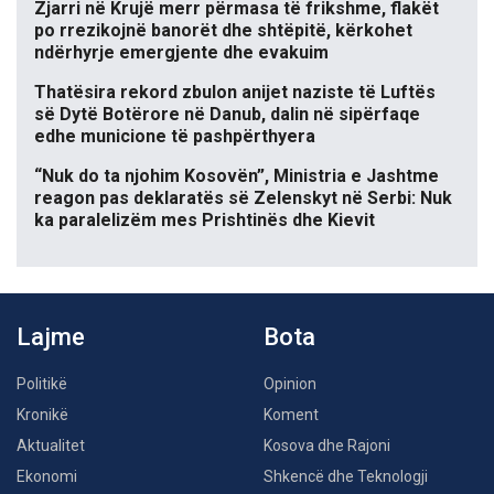
Zjarri në Krujë merr përmasa të frikshme, flakët
po rrezikojnë banorët dhe shtëpitë, kërkohet
ndërhyrje emergjente dhe evakuim
Thatësira rekord zbulon anijet naziste të Luftës
së Dytë Botërore në Danub, dalin në sipërfaqe
edhe municione të pashpërthyera
“Nuk do ta njohim Kosovën”, Ministria e Jashtme
reagon pas deklaratës së Zelenskyt në Serbi: Nuk
ka paralelizëm mes Prishtinës dhe Kievit
Lajme
Bota
Politikë
Opinion
Kronikë
Koment
Aktualitet
Kosova dhe Rajoni
Ekonomi
Shkencë dhe Teknologji