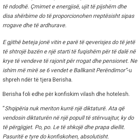
të ndodhë. Çmimet e energjisë, ujit të pijshëm dhe
disa shërbime do të proporcionohen rreptësisht sipas
rrogave dhe të ardhurave.
E gjithë beteja jonë vitin e parë të qeverisjes do të jetë
të shtrojë bazën e një starti të fuqishëm për të dalë në
krye të vendeve të rajonit për rrogat dhe pensionet. Ne
ishim më mirë se 6 vendet e Ballkanit Perëndimor”
-u
shpreh ndër të tjera Berisha.
Berisha foli edhe për konfiskim vilash dhe hotelesh.
“
Shqipëria nuk meriton kurrë një diktaturë. Ata që
vendosin diktaturën në një popull të stërvuajtur, ky do
të përgjigjet. Po, po. Le të shkojë dhe prapa diellit.
Pasuritë e tyre do konfiskohen, absolutisht.