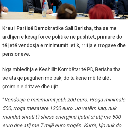
Kreu i Partisë Demokratike Sali Berisha, tha se me
ardhjen e kësaj force politike në pushtet, primare do
të jetë vendosja e minimumit jetik, rritja e rrogave dhe
pensioneve.
Nga mbledhja e Këshillit Kombëtar të PD, Berisha tha
se ata që paguhen me pak, do ta kenë më të ulët
çmimin e dritave dhe ujit.
“
Vendosja e minimumit jetik 200 euro. Rroga minimale
500, rroga mesatare 1200 euro. Jo vetëm kaq, nuk
mundet shteti t’i shesë energjinë tjetrit si atij me 500
euro dhe atij me 7 mijë euro rrogën. Kurrë, kjo nuk do