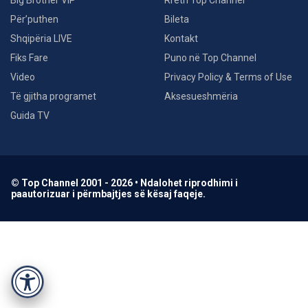
Big Brother VIP
Rreth Top Channel
Për’puthen
Bileta
Shqipëria LIVE
Kontakt
Fiks Fare
Puno në Top Channel
Video
Privacy Policy & Terms of Use
Të gjitha programet
Aksesueshmëria
Guida TV
© Top Channel 2001 - 2026 • Ndalohet riprodhimi i
paautorizuar i përmbajtjes së kësaj faqeje.
Accessibility