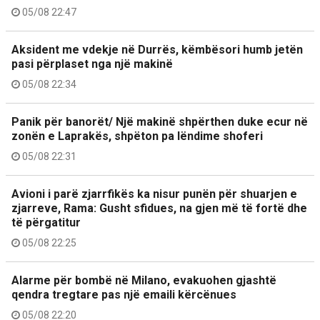
05/08 22:47
Aksident me vdekje në Durrës, këmbësori humb jetën
pasi përplaset nga një makinë
05/08 22:34
Panik për banorët/ Një makinë shpërthen duke ecur në
zonën e Laprakës, shpëton pa lëndime shoferi
05/08 22:31
Avioni i parë zjarrfikës ka nisur punën për shuarjen e
zjarreve, Rama: Gusht sfidues, na gjen më të fortë dhe
të përgatitur
05/08 22:25
Alarme për bombë në Milano, evakuohen gjashtë
qendra tregtare pas një emaili kërcënues
05/08 22:20