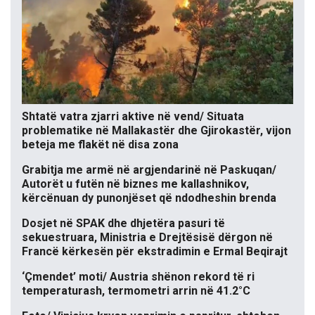
Shtatë vatra zjarri aktive në vend/ Situata
problematike në Mallakastër dhe Gjirokastër, vijon
beteja me flakët në disa zona
Grabitja me armë në argjendarinë në Paskuqan/
Autorët u futën në biznes me kallashnikov,
kërcënuan dy punonjëset që ndodheshin brenda
Dosjet në SPAK dhe dhjetëra pasuri të
sekuestruara, Ministria e Drejtësisë dërgon në
Francë kërkesën për ekstradimin e Ermal Beqirajt
‘Çmendet’ moti/ Austria shënon rekord të ri
temperaturash, termometri arrin në 41.2°C