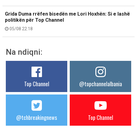
Grida Duma rrëfen bisedën me Lori Hoxhën: Si e lashë
politikën për Top Channel
05/08 22:18
Na ndiqni:
Top Channel
@topchannelalbania
@tchbreakingnews
Top Channel