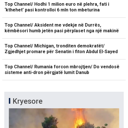
Top Channel/ Hodhi 1 milion euro në plehra, fati i
‘kthehet’ pasi kontrolloi 6 mln ton mbeturina
Top Channel/ Aksident me vdekje në Durrës,
këmbësori humb jetën pasi përplaset nga një makinë
Top Channel/ Michigan, tronditen demokratët/
Zgjedhjet promare për Senatin i fiton Abdul El-Sayed
Top Channel/ Rumania forcon mbrojtjen/ Do vendosë
sisteme anti-dron përgjatë lumit Danub
Kryesore