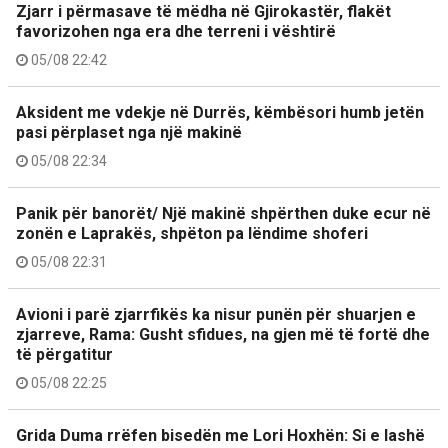
Zjarr i përmasave të mëdha në Gjirokastër, flakët
favorizohen nga era dhe terreni i vështirë
05/08 22:42
Aksident me vdekje në Durrës, këmbësori humb jetën
pasi përplaset nga një makinë
05/08 22:34
Panik për banorët/ Një makinë shpërthen duke ecur në
zonën e Laprakës, shpëton pa lëndime shoferi
05/08 22:31
Avioni i parë zjarrfikës ka nisur punën për shuarjen e
zjarreve, Rama: Gusht sfidues, na gjen më të fortë dhe
të përgatitur
05/08 22:25
Grida Duma rrëfen bisedën me Lori Hoxhën: Si e lashë