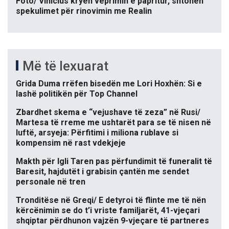
Foto/ Vinicius kryen veprimin e papritur, shtohen
spekulimet për rinovimin me Realin
Më të lexuarat
Grida Duma rrëfen bisedën me Lori Hoxhën: Si e
lashë politikën për Top Channel
Zbardhet skema e “vejushave të zeza” në Rusi/
Martesa të rreme me ushtarët para se të nisen në
luftë, arsyeja: Përfitimi i miliona rublave si
kompensim në rast vdekjeje
Makth për Igli Taren pas përfundimit të funeralit të
Baresit, hajdutët i grabisin çantën me sendet
personale në tren
Tronditëse në Greqi/ E detyroi të flinte me të nën
kërcënimin se do t’i vriste familjarët, 41-vjeçari
shqiptar përdhunon vajzën 9-vjeçare të partneres