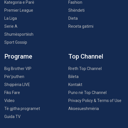
Kategoria e Parë
Fashion
Premier League
Shëndeti
La Liga
Dieta
Serie A
Receta gatimi
Shumësportësh
Sport Gossip
Programe
Top Channel
Big Brother VIP
Rreth Top Channel
Për’puthen
Bileta
Shqipëria LIVE
Kontakt
Fiks Fare
Puno në Top Channel
Video
Privacy Policy & Terms of Use
Të gjitha programet
Aksesueshmëria
Guida TV