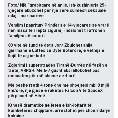
Foto/ Një “grabitqare në anije, ish-kuzhinierja 25-
vjeçare akuzohet për një sërë sulmesh seksuale
ndaj… marinarëve
Vendim i papritur/ Prindërit e 14-vjeçares së vrarë
nën masa të rrepta sigurie, i ndalohet t’i afrohen
familjes së autorit
83 vite në fund të detit Jon/ Zbulohet anija
gjermane e Luftës së Dytë Botërore, e vetmja e
llojit të saj në botë
Zgjerimi i superstradës Tiranë-Durrës në fazën e
tretë, ARRSH: Më 6-7 gusht aksi bllokohet pas
mesnatës për më shumë se 4 orë
Me peshë rreth 4 tonë dhe me shpejtësi mbi 8 mijë
km/orë, një pjesë e raketës Falcon 9 të SpaceX
përplaset në Hënë
Kthesë dramatike në jetën e ish-lojtarit të
kombëtares shqiptare, arrestohet për shpërndarje
kokaine