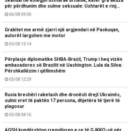
Skandal në kolegjin ushtarak britanik, katër gra akuza
për përdhunim dhe sulme seksuale: Ushtarët e rinj…
06/08 09:00
Grabitet me armë zjarri një argjendari në Paskuqan,
autorët largohen me motor
05/08 15:14
Përplasje diplomatike SHBA-Brazil, Trump i heq vizën
ambasadores së Brazilit në Uashington. Lula da Silva:
Përshkallëzim i qëllimshëm
05/08 12:29
Rusia breshëri raketash dhe dronësh drejt Ukrainës,
sulmi vret të paktën 17 persona, dhjetëra të tjerë të
plagosur
05/08 08:16
AGSH kundërshton rregulloren e re të GJKKO-së për