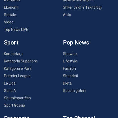
Aktualitet
Kosova dhe Rajoni
Ekonomi
Shkencë dhe Teknologji
Sociale
Auto
Video
Top News LIVE
Sport
Pop News
Kombëtarja
Showbiz
Kategoria Superiore
Lifestyle
Kategoria e Parë
Fashion
Premier League
Shëndeti
La Liga
Dieta
Serie A
Receta gatimi
Shumësportësh
Sport Gossip