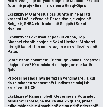
Marrëveshja që ndryshon lojën në Mesdhe, Franca
futet në projektin miliarda euro Greqi-Qipro
Ekskluzive/ U arrestua pas 30 vitesh në arrati
vrasësi i vëllezërve në Patos dhe një vajze në
Belgjikë, SHBA ekstradon në Shqipëri Sokol
Hoxhën
Ekskluzive/ I ekstraduar pas 30 vitesh, Top
Channel zbardh dosjen e Sokol Hoxhës: Si sherri
për një kasetofon solli vrasjen e dy vëllezërve në
Patos
Çfarë është dokumenti “Besa” që Rama u propozoi
shqiptarëve? Kryeministri e shpjegon me katër
fjalë
Procesi në Hagë hyn në fazën vendimtare, ja kur
do të mbahen seancat përfundimtare ndaj ish-
krerëve të UÇK
Ekskluzive/ Rama mbledh Qeverinë në Pogradec.
Ministrat raportojnë më 24 dhe 25 gusht, pritet
edhe mbledhja e Asamblesë që mund të ndryshojë