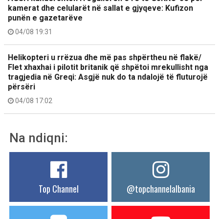
kamerat dhe celularët në sallat e gjyqeve: Kufizon
punën e gazetarëve
04/08 19:31
Helikopteri u rrëzua dhe më pas shpërtheu në flakë/
Flet xhaxhai i pilotit britanik që shpëtoi mrekullisht nga
tragjedia në Greqi: Asgjë nuk do ta ndalojë të fluturojë
përsëri
04/08 17:02
Na ndiqni:
Top Channel
@topchannelalbania