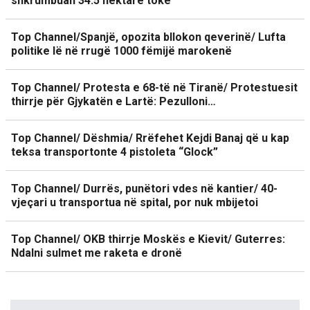
shkrumbuan 34.5 hektarë tokë
Top Channel/Spanjë, opozita bllokon qeverinë/ Lufta
politike lë në rrugë 1000 fëmijë marokenë
Top Channel/ Protesta e 68-të në Tiranë/ Protestuesit
thirrje për Gjykatën e Lartë: Pezulloni…
Top Channel/ Dëshmia/ Rrëfehet Kejdi Banaj që u kap
teksa transportonte 4 pistoleta “Glock”
Top Channel/ Durrës, punëtori vdes në kantier/ 40-
vjeçari u transportua në spital, por nuk mbijetoi
Top Channel/ OKB thirrje Moskës e Kievit/ Guterres:
Ndalni sulmet me raketa e dronë