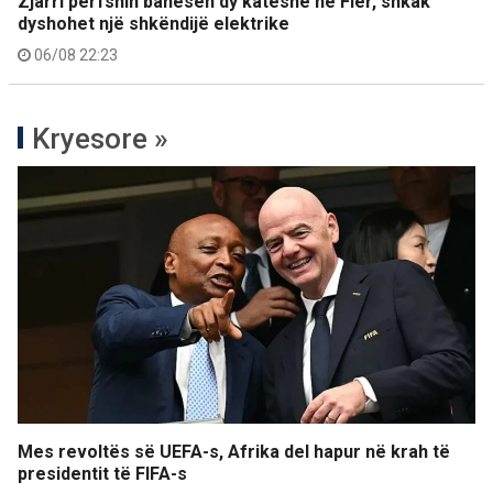
Zjarri përfshin banesën dy katëshe në Fier, shkak
dyshohet një shkëndijë elektrike
06/08 22:23
Kryesore »
Mes revoltës së UEFA-s, Afrika del hapur në krah të
presidentit të FIFA-s