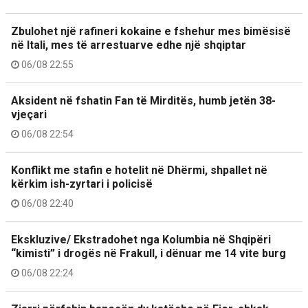
Zbulohet një rafineri kokaine e fshehur mes bimësisë
në Itali, mes të arrestuarve edhe një shqiptar
06/08 22:55
Aksident në fshatin Fan të Mirditës, humb jetën 38-
vjeçari
06/08 22:54
Konflikt me stafin e hotelit në Dhërmi, shpallet në
kërkim ish-zyrtari i policisë
06/08 22:40
Ekskluzive/ Ekstradohet nga Kolumbia në Shqipëri
“kimisti” i drogës në Frakull, i dënuar me 14 vite burg
06/08 22:24