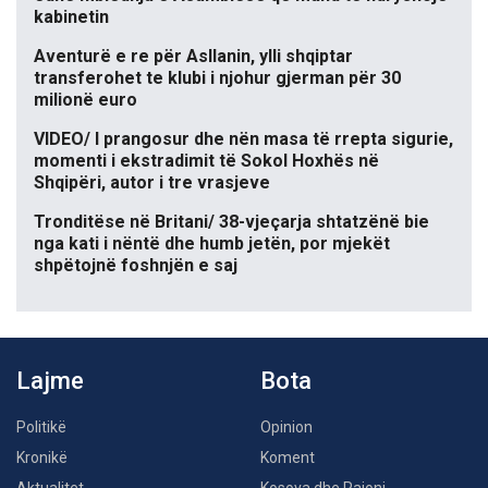
kabinetin
Aventurë e re për Asllanin, ylli shqiptar
transferohet te klubi i njohur gjerman për 30
milionë euro
VIDEO/ I prangosur dhe nën masa të rrepta sigurie,
momenti i ekstradimit të Sokol Hoxhës në
Shqipëri, autor i tre vrasjeve
Tronditëse në Britani/ 38-vjeçarja shtatzënë bie
nga kati i nëntë dhe humb jetën, por mjekët
shpëtojnë foshnjën e saj
Lajme
Bota
Politikë
Opinion
Kronikë
Koment