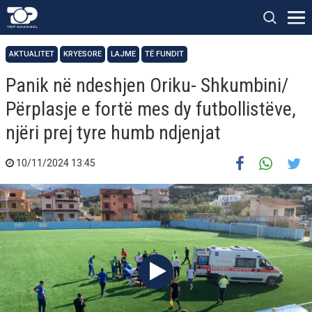
AKTUALITET
KRYESORE
LAJME
TË FUNDIT
Panik në ndeshjen Oriku- Shkumbini/
Përplasje e fortë mes dy futbollistëve,
njëri prej tyre humb ndjenjat
10/11/2024 13:45