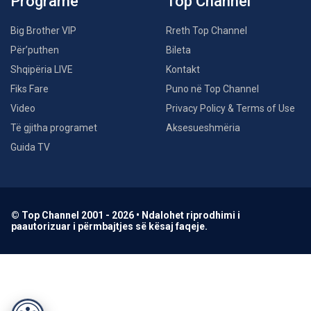
Programe
Top Channel
Big Brother VIP
Rreth Top Channel
Për’puthen
Bileta
Shqipëria LIVE
Kontakt
Fiks Fare
Puno në Top Channel
Video
Privacy Policy & Terms of Use
Të gjitha programet
Aksesueshmëria
Guida TV
© Top Channel 2001 - 2026 • Ndalohet riprodhimi i
paautorizuar i përmbajtjes së kësaj faqeje.