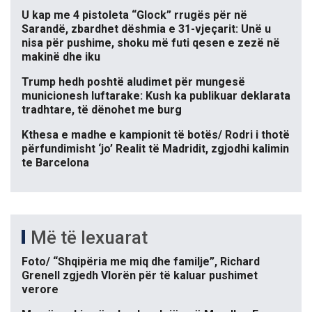
U kap me 4 pistoleta “Glock” rrugës për në
Sarandë, zbardhet dëshmia e 31-vjeçarit: Unë u
nisa për pushime, shoku më futi qesen e zezë në
makinë dhe iku
Trump hedh poshtë aludimet për mungesë
municionesh luftarake: Kush ka publikuar deklarata
tradhtare, të dënohet me burg
Kthesa e madhe e kampionit të botës/ Rodri i thotë
përfundimisht ‘jo’ Realit të Madridit, zgjodhi kalimin
te Barcelona
Më të lexuarat
Foto/ “Shqipëria me miq dhe familje”, Richard
Grenell zgjedh Vlorën për të kaluar pushimet
verore