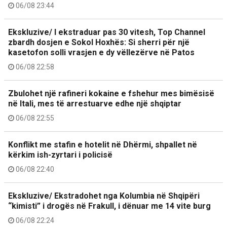
06/08 23:44
Ekskluzive/ I ekstraduar pas 30 vitesh, Top Channel
zbardh dosjen e Sokol Hoxhës: Si sherri për një
kasetofon solli vrasjen e dy vëllezërve në Patos
06/08 22:58
Zbulohet një rafineri kokaine e fshehur mes bimësisë
në Itali, mes të arrestuarve edhe një shqiptar
06/08 22:55
Konflikt me stafin e hotelit në Dhërmi, shpallet në
kërkim ish-zyrtari i policisë
06/08 22:40
Ekskluzive/ Ekstradohet nga Kolumbia në Shqipëri
“kimisti” i drogës në Frakull, i dënuar me 14 vite burg
06/08 22:24