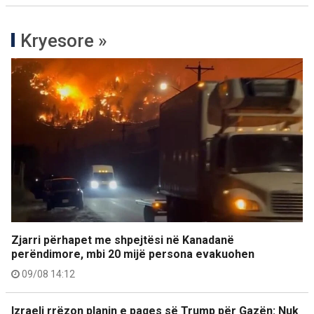
Kryesore »
Zjarri përhapet me shpejtësi në Kanadanë
perëndimore, mbi 20 mijë persona evakuohen
09/08 14:12
Izraeli rrëzon planin e paqes së Trump për Gazën: Nuk