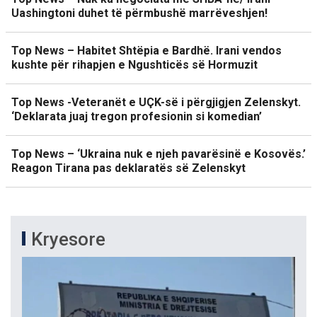
Uashingtoni duhet të përmbushë marrëveshjen!
Top News – Habitet Shtëpia e Bardhë. Irani vendos
kushte për rihapjen e Ngushticës së Hormuzit
Top News -Veteranët e UÇK-së i përgjigjen Zelenskyt.
‘Deklarata juaj tregon profesionin si komedian’
Top News – ‘Ukraina nuk e njeh pavarësinë e Kosovës.’
Reagon Tirana pas deklaratës së Zelenskyt
Kryesore