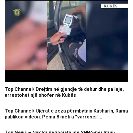
Top Channel/ Drejtim në gjendje të dehur dhe pa leje,
arrestohet një shofer në Kukës
Top Channel/ Ujërat e zeza përmbytnin Kasharin, Rama
publikon videon: Pema 8 metra “varrosej”…
Top News – Nuk ka negociata me SHBA-në/ Irani-