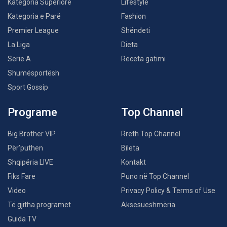
Kategoria Superiore
Lifestyle
Kategoria e Parë
Fashion
Premier League
Shëndeti
La Liga
Dieta
Serie A
Receta gatimi
Shumësportësh
Sport Gossip
Programe
Top Channel
Big Brother VIP
Rreth Top Channel
Për’puthen
Bileta
Shqipëria LIVE
Kontakt
Fiks Fare
Puno në Top Channel
Video
Privacy Policy & Terms of Use
Të gjitha programet
Aksesueshmëria
Guida TV