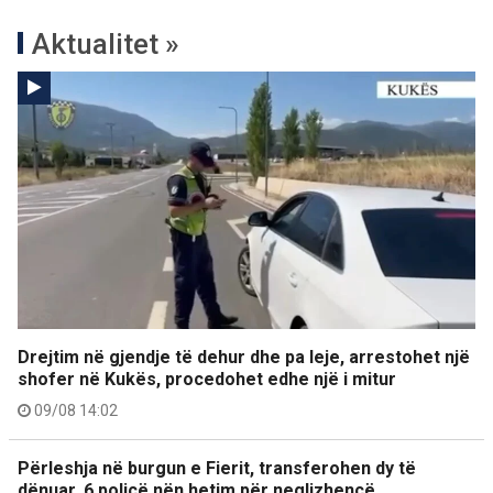
Aktualitet »
Drejtim në gjendje të dehur dhe pa leje, arrestohet një
shofer në Kukës, procedohet edhe një i mitur
09/08 14:02
Përleshja në burgun e Fierit, transferohen dy të
dënuar, 6 policë nën hetim për neglizhencë