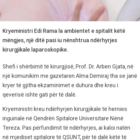
Kryeministri Edi Rama la ambientet e spitalit këtë
mëngjes, një ditë pasi iu nënshtrua ndërhyrjes
kirurgjikale laparoskopike.
Shefi i shërbimit të kirurgjisë, Prof. Dr. Arben Gjata, në
një komunikim me gazetaren Alma Demiraj tha se janë
kryer të gjitha ekzaminimet e duhura dhe kreu i
qeverisë ishte gati për të dalë.
Kryeministri kreu ndërhyrjen kirurgjikale të hernies
inguinale në Qendrën Spitalore Universitare Nënë
Tereza. Pas përfundimit të ndërhyrjes, ai kaloi natën
në mjediset spitalore të QSUNT, për të dalë këtë të