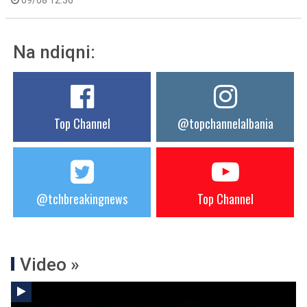
09/08 12:36
Na ndiqni:
Top Channel
@topchannelalbania
@tchbreakingnews
Top Channel
Video »