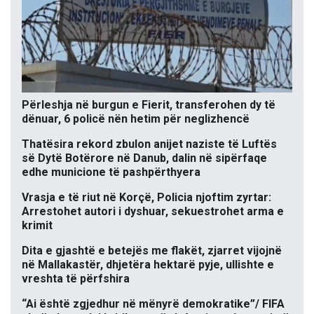
Përleshja në burgun e Fierit, transferohen dy të
dënuar, 6 policë nën hetim për neglizhencë
Thatësira rekord zbulon anijet naziste të Luftës
së Dytë Botërore në Danub, dalin në sipërfaqe
edhe municione të pashpërthyera
Vrasja e të riut në Korçë, Policia njoftim zyrtar:
Arrestohet autori i dyshuar, sekuestrohet arma e
krimit
Dita e gjashtë e betejës me flakët, zjarret vijojnë
në Mallakastër, dhjetëra hektarë pyje, ullishte e
vreshta të përfshira
“Ai është zgjedhur në mënyrë demokratike”/ FIFA