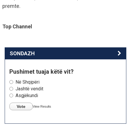
premte.
Top Channel
SONDAZH
Pushimet tuaja këtë vit?
Në Shqipëri
Jashtë vendit
Asgjëkundi
Vote
View Results