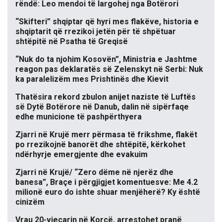
rëndë: Leo mendoi të largohej nga Botërori
“Skifteri” shqiptar që hyri mes flakëve, historia e
shqiptarit që rrezikoi jetën për të shpëtuar
shtëpitë në Psatha të Greqisë
“Nuk do ta njohim Kosovën”, Ministria e Jashtme
reagon pas deklaratës së Zelenskyt në Serbi: Nuk
ka paralelizëm mes Prishtinës dhe Kievit
Thatësira rekord zbulon anijet naziste të Luftës
së Dytë Botërore në Danub, dalin në sipërfaqe
edhe municione të pashpërthyera
Zjarri në Krujë merr përmasa të frikshme, flakët
po rrezikojnë banorët dhe shtëpitë, kërkohet
ndërhyrje emergjente dhe evakuim
Zjarri në Krujë/ “Zero dëme në njerëz dhe
banesa”, Braçe i përgjigjet komentuesve: Me 4.2
milionë euro do ishte shuar menjëherë? Ky është
cinizëm
Vrau 20-vjeçarin në Korçë, arrestohet pranë