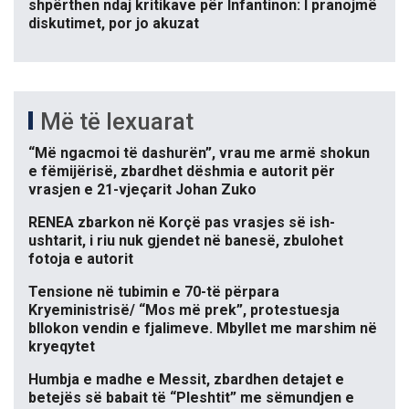
shpërthen ndaj kritikave për Infantinon: I pranojmë
diskutimet, por jo akuzat
Më të lexuarat
“Më ngacmoi të dashurën”, vrau me armë shokun
e fëmijërisë, zbardhet dëshmia e autorit për
vrasjen e 21-vjeçarit Johan Zuko
RENEA zbarkon në Korçë pas vrasjes së ish-
ushtarit, i riu nuk gjendet në banesë, zbulohet
fotoja e autorit
Tensione në tubimin e 70-të përpara
Kryeministrisë/ “Mos më prek”, protestuesja
bllokon vendin e fjalimeve. Mbyllet me marshim në
kryeqytet
Humbja e madhe e Messit, zbardhen detajet e
betejës së babait të “Pleshtit” me sëmundjen e