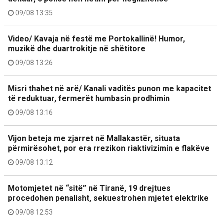
09/08 13:35
Video/ Kavaja në festë me Portokallinë! Humor,
muzikë dhe duartrokitje në shëtitore
09/08 13:26
Misri thahet në arë/ Kanali vaditës punon me kapacitet
të reduktuar, fermerët humbasin prodhimin
09/08 13:16
Vijon beteja me zjarret në Mallakastër, situata
përmirësohet, por era rrezikon riaktivizimin e flakëve
09/08 13:12
Motomjetet në “sitë” në Tiranë, 19 drejtues
procedohen penalisht, sekuestrohen mjetet elektrike
09/08 12:53