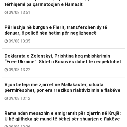
tërhiqemi pa çarmatosjen e Hamasit
09/08 13:51
Përleshja në burgun e Fierit, transferohen dy të
dënuar, 6 policë nën hetim për neglizhencë
09/08 13:35
Deklarata e Zelenskyt, Prishtina heq mbishkrimin
“Free Ukraine”: Shteti i Kosovës duhet të respektohet
09/08 13:22
Vijon beteja me zjarret në Mallakastër, situata
përmirësohet, por era rrezikon riaktivizimin e flakëve
09/08 13:12
Rama ndan mesazhin e emigrantit për zjarrin në Krujë:
U bë gjithçka që mund të bëhej për shuarjen e flakëve