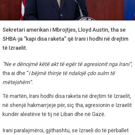
Sekretari amerikan i Mbrojtjes, Lloyd Austin, tha se
SHBA-ja “kapi disa raketa” që Irani i hodhi në drejtim
të Izraelit.
“Ne e dënojmë këtë akt të egër të agresionit nga Irani”,
tha ai dhe “
i bëjmë thirrje të ndalojë çdo sulm të
mëtejshëm”.
Të martën, Irani hodhi disa raketa në drejtim të Izraelit,
në shenjë hakmarrjeje për, siç tha, agresionin e Izraelit
kundër aleatëve të tij në Liban dhe në Gazë.
Irani paralajmëroi, gjithashtu, se Izraeli do të përballet