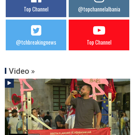
Top Channel
@topchannelalbania
@tchbreakingnews
Top Channel
Video »