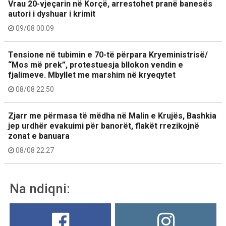
Vrau 20-vjeçarin në Korçë, arrestohet pranë banesës
autori i dyshuar i krimit
09/08 00:09
Tensione në tubimin e 70-të përpara Kryeministrisë/
“Mos më prek”, protestuesja bllokon vendin e
fjalimeve. Mbyllet me marshim në kryeqytet
08/08 22:50
Zjarr me përmasa të mëdha në Malin e Krujës, Bashkia
jep urdhër evakuimi për banorët, flakët rrezikojnë
zonat e banuara
08/08 22:27
Na ndiqni: