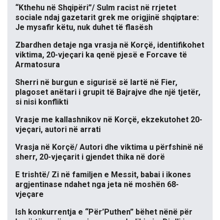
“Kthehu në Shqipëri”/ Sulm racist në rrjetet
sociale ndaj gazetarit grek me origjinë shqiptare:
Je mysafir këtu, nuk duhet të flasësh
Zbardhen detaje nga vrasja në Korçë, identifikohet
viktima, 20-vjeçari ka qenë pjesë e Forcave të
Armatosura
Sherri në burgun e sigurisë së lartë në Fier,
plagoset anëtari i grupit të Bajrajve dhe një tjetër,
si nisi konflikti
Vrasje me kallashnikov në Korçë, ekzekutohet 20-
vjeçari, autori në arrati
Vrasja në Korçë/ Autori dhe viktima u përfshinë në
sherr, 20-vjeçarit i gjendet thika në dorë
E trishtë/ Zi në familjen e Messit, babai i ikones
argjentinase ndahet nga jeta në moshën 68-
vjeçare
Ish konkurrentja e “Për’Puthen” bëhet nënë për