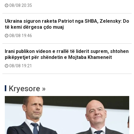
08/08 20:35
Ukraina siguron raketa Patriot nga SHBA, Zelensky: Do
të kemi dërgesa çdo muaj
08/08 19:46
Irani publikon videon e rrallë të liderit suprem, shtohen
pikëpyetjet për shëndetin e Mojtaba Khameneit
08/08 19:21
Kryesore »