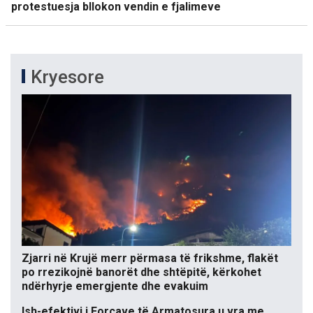
protestuesja bllokon vendin e fjalimeve
Kryesore
Zjarri në Krujë merr përmasa të frikshme, flakët
po rrezikojnë banorët dhe shtëpitë, kërkohet
ndërhyrje emergjente dhe evakuim
Ish-efektivi i Forcave të Armatosura u vra me