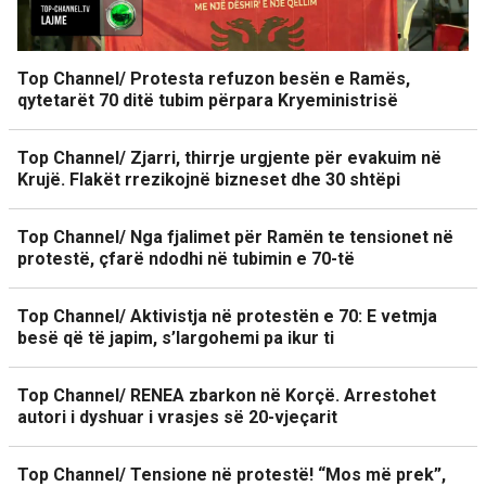
Top Channel/ Protesta refuzon besën e Ramës,
qytetarët 70 ditë tubim përpara Kryeministrisë
Top Channel/ Zjarri, thirrje urgjente për evakuim në
Krujë. Flakët rrezikojnë bizneset dhe 30 shtëpi
Top Channel/ Nga fjalimet për Ramën te tensionet në
protestë, çfarë ndodhi në tubimin e 70-të
Top Channel/ Aktivistja në protestën e 70: E vetmja
besë që të japim, s’largohemi pa ikur ti
Top Channel/ RENEA zbarkon në Korçë. Arrestohet
autori i dyshuar i vrasjes së 20-vjeçarit
Top Channel/ Tensione në protestë! “Mos më prek”,