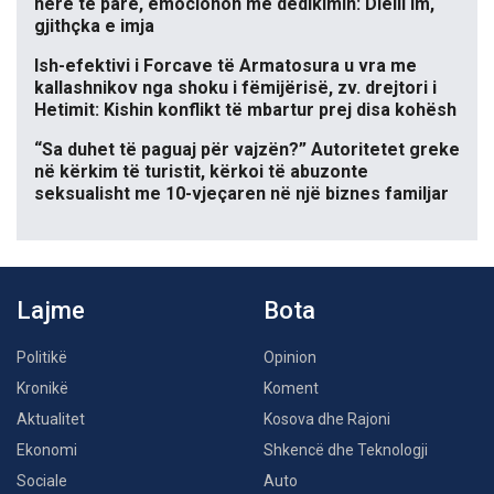
herë të parë, emocionon me dedikimin: Dielli im,
gjithçka e imja
Ish-efektivi i Forcave të Armatosura u vra me
kallashnikov nga shoku i fëmijërisë, zv. drejtori i
Hetimit: Kishin konflikt të mbartur prej disa kohësh
“Sa duhet të paguaj për vajzën?” Autoritetet greke
në kërkim të turistit, kërkoi të abuzonte
seksualisht me 10-vjeçaren në një biznes familjar
Lajme
Bota
Politikë
Opinion
Kronikë
Koment
Aktualitet
Kosova dhe Rajoni
Ekonomi
Shkencë dhe Teknologji
Sociale
Auto