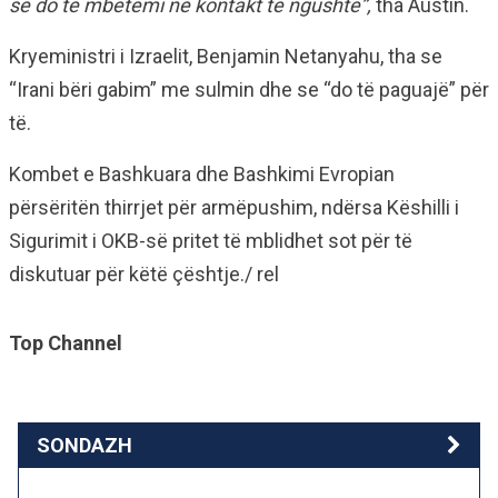
se do të mbetemi në kontakt të ngushtë”,
tha Austin.
Kryeministri i Izraelit, Benjamin Netanyahu, tha se
“Irani bëri gabim” me sulmin dhe se “do të paguajë” për
të.
Kombet e Bashkuara dhe Bashkimi Evropian
përsëritën thirrjet për armëpushim, ndërsa Këshilli i
Sigurimit i OKB-së pritet të mblidhet sot për të
diskutuar për këtë çështje./ rel
Top Channel
SONDAZH