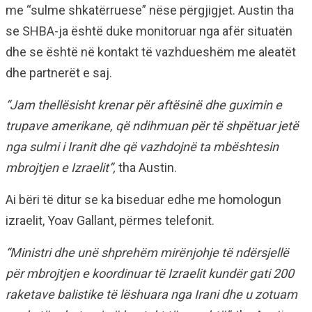
me “sulme shkatërruese” nëse përgjigjet. Austin tha
se SHBA-ja është duke monitoruar nga afër situatën
dhe se është në kontakt të vazhdueshëm me aleatët
dhe partnerët e saj.
“Jam thellësisht krenar për aftësinë dhe guximin e
trupave amerikane, që ndihmuan për të shpëtuar jetë
nga sulmi i Iranit dhe që vazhdojnë ta mbështesin
mbrojtjen e Izraelit”,
tha Austin.
Ai bëri të ditur se ka biseduar edhe me homologun
izraelit, Yoav Gallant, përmes telefonit.
“Ministri dhe unë shprehëm mirënjohje të ndërsjellë
për mbrojtjen e koordinuar të Izraelit kundër gati 200
raketave balistike të lëshuara nga Irani dhe u zotuam