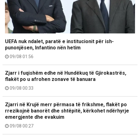
UEFA nuk ndalet, paratë e institucionit për ish-
punonjësen, Infantino nën hetim
09/08 01:56
Zjarr i fuqishëm edhe në Hundëkuq të Gjirokastrës,
flakët po u afrohen zonave të banuara
09/08 00:33
Zjarri në Krujë merr përmasa të frikshme, flakët po
rrezikojnë banorët dhe shtëpitë, kërkohet ndërhyrje
emergjente dhe evakuim
09/08 00:27