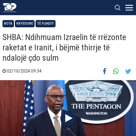
BOTA
KRYESORE
TË FUNDIT
SHBA: Ndihmuam Izraelin të rrëzonte
raketat e Iranit, i bëjmë thirrje të
ndalojë çdo sulm
02/10/2024 09:34