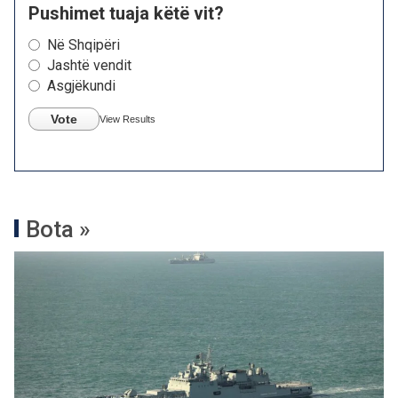
Pushimet tuaja këtë vit?
Në Shqipëri
Jashtë vendit
Asgjëkundi
Vote
View Results
Bota »