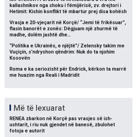
kallashnikov nga shoku i fëmijërisë, zv. drejtori i
Hetimit: Kishin konflikt të mbartur prej disa kohësh
Vrasja e 20-vjeçarit në Korçë/ “Jemi të frikësuar”,
flasin banorët e zonës: Dëgjuam një zhurmë të
madhe, dolëm jashtë dhe…
“Politika e Ukrainës, e njëjtë”/ Zelensky takim me
Vuçiçin, s’ndryshon qëndrim: Nuk do ta njohim
Kosovën
Roma e ka seriozisht për Endrick, kërkon ta marrë
me huazim nga Reali i Madridit
Më të lexuarat
RENEA zbarkon në Korçë pas vrasjes së ish-
ushtarit, i riu nuk gjendet në banesë, zbulohet
fotoja e autorit