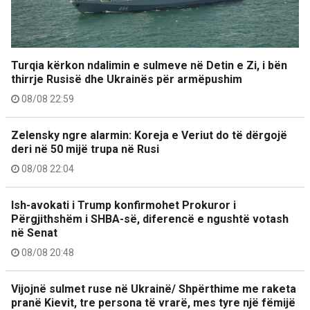
Turqia kërkon ndalimin e sulmeve në Detin e Zi, i bën
thirrje Rusisë dhe Ukrainës për armëpushim
08/08 22:59
Zelensky ngre alarmin: Koreja e Veriut do të dërgojë
deri në 50 mijë trupa në Rusi
08/08 22:04
Ish-avokati i Trump konfirmohet Prokuror i
Përgjithshëm i SHBA-së, diferencë e ngushtë votash
në Senat
08/08 20:48
Vijojnë sulmet ruse në Ukrainë/ Shpërthime me raketa
pranë Kievit, tre persona të vrarë, mes tyre një fëmijë